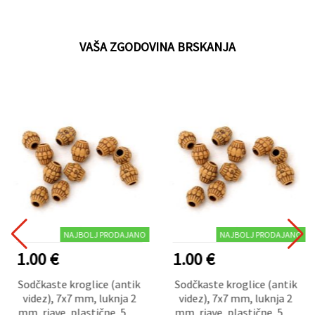
ustvarjanje in
scrapbooking, komplet 5
kos
VAŠA ZGODOVINA BRSKANJA
NAJBOLJ PRODAJANO
NAJBOLJ PRODAJANO
1.00 €
1.00 €
Sodčkaste kroglice (antik
Sodčkaste kroglice (antik
videz), 7x7 mm, luknja 2
videz), 7x7 mm, luknja 2
mm, rjave, plastične, 50 g
mm, rjave, plastične, 50 g