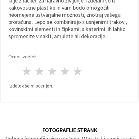
ki je značilen za naravno življenje. Izdelani so iz
kakovostne plastike in vam bodo omogočili
neomejene ustvarjalne možnosti, znotraj vašega
proračuna. Lepo se kombinirajo z usnjenimi trakovi,
kovinskimi elementi in čipkami, s katerimi jih lahko
spremenite v nakit, amulete ali dekoracije.
Oceni izdelek:
1 zvezda
2 zvezde
3 zvezde
4 zvezde
5 zvezde
Izdelek še ni ocenjen.
FOTOGRAFIJE STRANK
Nobene fotografije niso naložene, (Morate biti registrirani