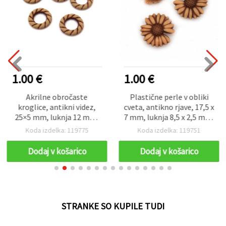
1.00 €
1.00 €
Akrilne obročaste
Plastične perle v obliki
kroglice, antikni videz,
cveta, antikno rjave, 17,5 x
25×5 mm, luknja 12 mm,
7 mm, luknja 8,5 x 2,5 mm,
rjave, 50 g (pribl. 38
50 g (~75 kosov)
Koda izdelka: 119775
Koda izdelka: 119751
kosov) za izdelavo nakita
in hobi ustvarjanje
Dodaj v košarico
Dodaj v košarico
STRANKE SO KUPILE TUDI