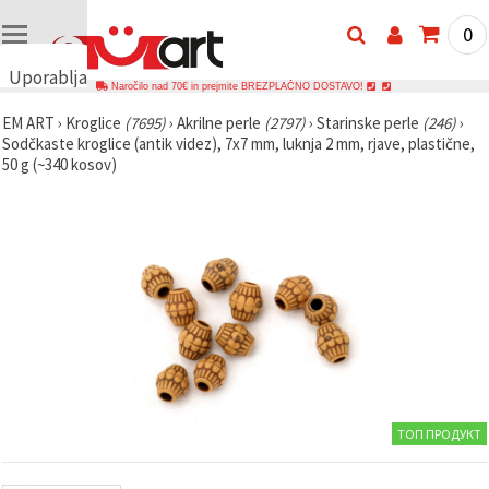
0
Uporabljamo
Naročilo nad 70€ in prejmite BREZPLAČNO DOSTAVO!
piškotke
EM ART
›
Kroglice
(7695)
›
Akrilne perle
(2797)
›
Starinske perle
(246)
›
🍪
Sodčkaste kroglice (antik videz), 7x7 mm, luknja 2 mm, rjave, plastične,
Uporabljamo
50 g (~340 kosov)
piškotke in
podobne
tehnologije,
da
zagotovimo
pravilno
delovanje
spletnega
mesta,
izboljšamo
vašo
uporabniško
izkušnjo ter
z vašim
soglasjem
analiziramo
ТОП ПРОДУКТ
promet in
prikazujemo
ustreznejše