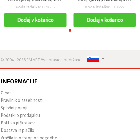
(~340 kosov)
(~340 kosov)
Koda izdelka: 119655
Koda izdelka: 119655
Dodaj v košarico
Dodaj v košarico
© 2004 - 2026 EM ART Vse pravice pridržane..
INFORMACIJE
O nas
Pravilnik o zasebnosti
Splošni pogoji
Podatki o prodajalcu
Politika piškotkov
Dostava in plačilo
Vračilo in odstop od pogodbe