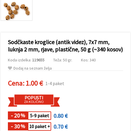
vsebine in
oglase, tudi
s pomočjo
naših
partnerjev
za analitiko
in trženje.
S klikom na
Sodčkaste kroglice (antik videz), 7x7 mm,
»Sprejmi
vse!« se
luknja 2 mm, rjave, plastične, 50 g (~340 kosov)
lahko
strinjate z
Koda izdelka:
119655
Teža: 50 gr.
Kos: 340
uporabo
vseh
Dodaj na seznam želja
piškotkov.
Ali pa v
Nastavitvah
Cena:
1.00 €
1-4 paket
označite
svoje
preference z
POPUSTI
izbiro
ZA KOLIČINO
določene
vrste
piškotkov
- 20
0.80 €
%
5-9 paket
in klikom
na gumb
- 30
0.70 €
%
10 paket +
»Shrani«.