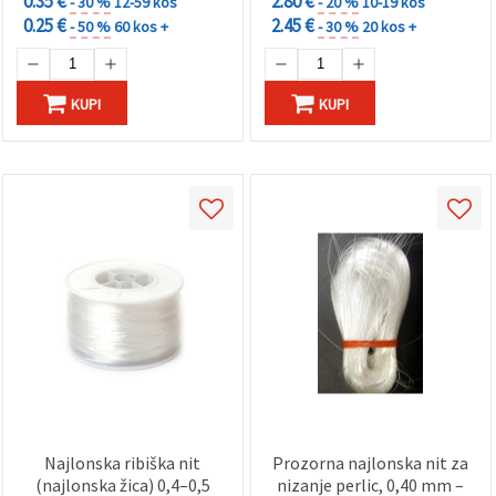
0.35 €
2.80 €
- 30 %
12-59 kos
- 20 %
10-19 kos
0.25 €
2.45 €
- 50 %
60 kos +
- 30 %
20 kos +
KUPI
KUPI
Najlonska ribiška nit
Prozorna najlonska nit za
(najlonska žica) 0,4–0,5
nizanje perlic, 0,40 mm –