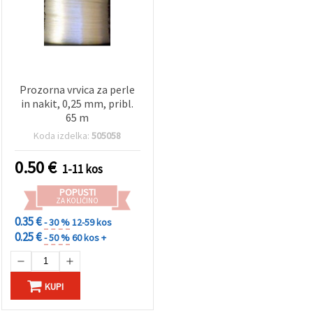
Prozorna vrvica za perle
in nakit, 0,25 mm, pribl.
65 m
Koda izdelka:
505058
0.50
€
1-11 kos
POPUSTI
ZA KOLIČINO
0.35 €
- 30 %
12-59 kos
0.25 €
- 50 %
60 kos +
KUPI