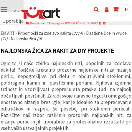
0
Uporabljamo
Naročilo nad 70€ in prejmite BREZPLAČNO DOSTAVO!
piškotke
EM ART
›
Pripomočki za izdelavo nakita
(2774)
›
Elastične žice in vrvice
🍪
(71)
›
Najlonska žica
(9)
Uporabljamo
piškotke in
NAJLONSKA ŽICA ZA NAKIT ZA DIY PROJEKTE
podobne
tehnologije,
da
Oglejte si našo zbirko najlonskih niti, popolnih za izdelavo
zagotovimo
pravilno
nakita! Poiščite kristalno prozorne najlonske niti za nizanje
delovanje
perlic, nepogrešljive pri delu z občutljivimi steklenimi,
spletnega
poldragimi kamni in plastičnimi perlami. Njihova izjemna
mesta,
izboljšamo
trdnost in vzdržljivost preprečujeta praske tudi na najbolj
vašo
občutljivih površinah. Zaradi svoje naravne togosti omogočajo
uporabniško
enostavno nizanje brez igle, kar je idealno za preprečevanje
izkušnjo ter
z vašim
odkruškov in razpok, še posebej pri steklenih perlicah.
soglasjem
Raziščite naš izbor različnih prozornih najlonskih niti za
analiziramo
promet in
nizanje perlic in jih uporabite za profesionalne rezultate pri
prikazujemo
vseh vaših ustvarjalnih projektih.
ustreznejše