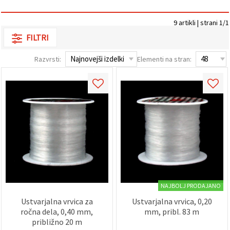
vsebine in
oglase, tudi
s pomočjo
9 artikli | strani 1/1
naših
FILTRI
partnerjev
za analitiko
in trženje.
Razvrsti:
Elementi na stran:
S klikom na
»Sprejmi
vse!« se
lahko
strinjate z
uporabo
vseh
piškotkov.
Ali pa v
Nastavitvah
označite
svoje
preference z
izbiro
določene
NAJBOLJ PRODAJANO
vrste
piškotkov
Ustvarjalna vrvica za
Ustvarjalna vrvica, 0,20
in klikom
ročna dela, 0,40 mm,
mm, pribl. 83 m
na gumb
približno 20 m
»Shrani«.