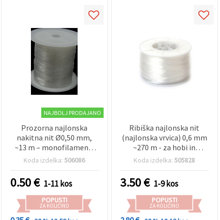
NAJBOLJ PRODAJANO
Prozorna najlonska
Ribiška najlonska nit
nakitna nit Ø0,50 mm,
(najlonska vrvica) 0,6 mm
~13 m – monofilament,
~270 m - za hobi in
močna in prožna – za
ustvarjanje
Koda izdelka:
506086
Koda izdelka:
505828
zapestnice, ogrlice in
ustvarjalne projekte
0.50
€
3.50
€
1-11 kos
1-9 kos
POPUSTI
POPUSTI
ZA KOLIČINO
ZA KOLIČINO