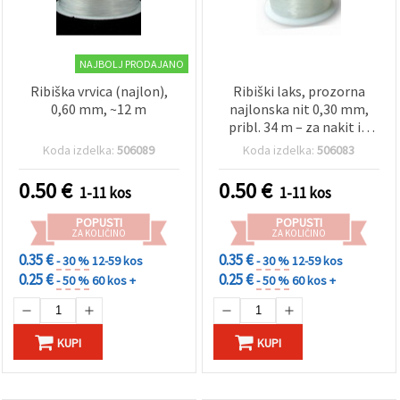
NAJBOLJ PRODAJANO
Ribiška vrvica (najlon),
Ribiški laks, prozorna
0,60 mm, ~12 m
najlonska nit 0,30 mm,
pribl. 34 m – za nakit in
ustvarjanje
Koda izdelka:
506089
Koda izdelka:
506083
0.50
€
0.50
€
1-11 kos
1-11 kos
POPUSTI
POPUSTI
ZA KOLIČINO
ZA KOLIČINO
0.35 €
0.35 €
- 30 %
12-59 kos
- 30 %
12-59 kos
0.25 €
0.25 €
- 50 %
60 kos +
- 50 %
60 kos +
KUPI
KUPI