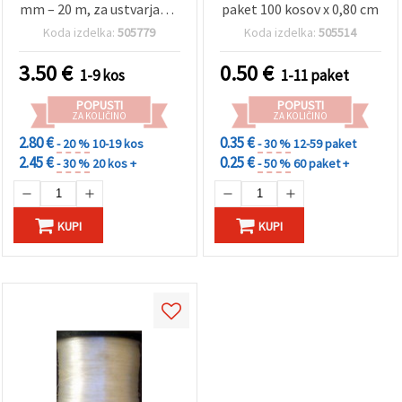
mm – 20 m, za ustvarjanje
paket 100 kosov x 0,80 cm
nakita in hobije
Koda izdelka:
505779
Koda izdelka:
505514
3.50
€
0.50
€
1-9 kos
1-11 paket
POPUSTI
POPUSTI
ZA KOLIČINO
ZA KOLIČINO
2.80 €
0.35 €
- 20 %
10-19 kos
- 30 %
12-59 paket
2.45 €
0.25 €
- 30 %
20 kos +
- 50 %
60 paket +
KUPI
KUPI