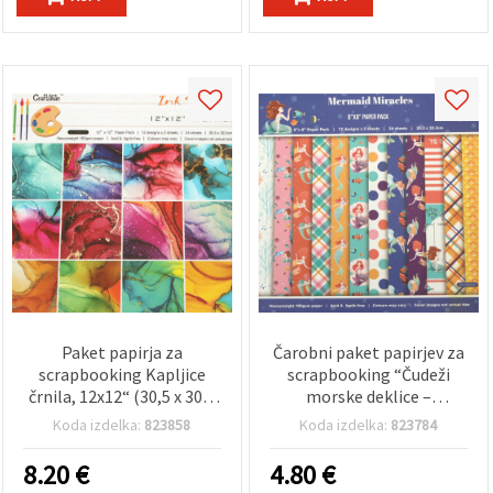
Paket papirja za
Čarobni paket papirjev za
scrapbooking Kapljice
scrapbooking “Čudeži
črnila, 12x12“ (30,5 x 30,5
morske deklice –
cm), 160 g/m² – 24 listov,
Začarano morje”, 8“x8“,
Koda izdelka:
823858
Koda izdelka:
823784
12 abstraktnih mešanih
160 g/m² – 24 listov z 12
motivov (črnilo/marmor)
mešanimi oceanskimi
8.20
€
4.80
€
– brez kislin in lignina – za
motivi morskih deklic –