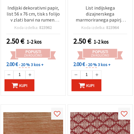
Indijski dekorativni papir,
List indijskega
list 56 x 76 cm, tisk s folijo
dizajnerskega
v zlati barvi na rumeni
marmoriranega papirja,
podlagi, baročni cvetlični
vintage slog, z
Koda izdelka:
823962
Koda izdelka:
823964
vitičasti vzorec, 120 g/m²
zlato‑rjavim in črnim
– za scrapbooking,
vrtinčastim vzorcem, 120
2.50
€
2.50
€
1-2 kos
1-2 kos
izdelavo voščilnic,
g/m², 56 × 76 cm, za
DIY/naredi sam in darilno
scrapbooking, izdelavo
POPUSTI
POPUSTI
zavijanje, HP34
voščilnic, decoupage in
ZA KOLIČINO
ZA KOLIČINO
DIY ustvarjanje – HP36
2.00 €
2.00 €
- 20 %
3 kos +
- 20 %
3 kos +
KUPI
KUPI