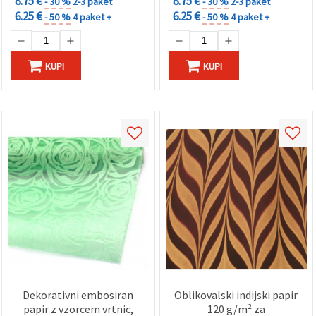
8.75 €
8.75 €
- 30 %
2-3 paket
- 30 %
2-3 paket
6.25 €
6.25 €
- 50 %
4 paket +
- 50 %
4 paket +
KUPI
KUPI
Dekorativni embosiran
Oblikovalski indijski papir
papir z vzorcem vrtnic,
120 g/m² za