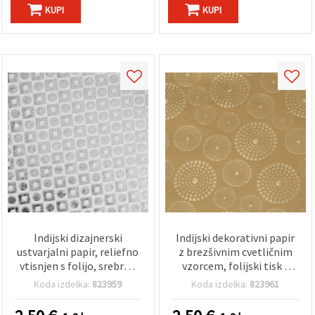
KUPI
KUPI
Indijski dizajnerski
Indijski dekorativni papir
ustvarjalni papir, reliefno
z brezšivnim cvetličnim
vtisnjen s folijo, srebrne
vzorcem, folijski tisk v
barve, 120 g/m², list 56 x
barvi zlata, 120 g/m², 56 ×
Koda izdelka:
823959
Koda izdelka:
823961
76 cm, za DIY,
76 cm – za scrapbooking,
scrapbooking, izdelavo
izdelavo voščilnic,