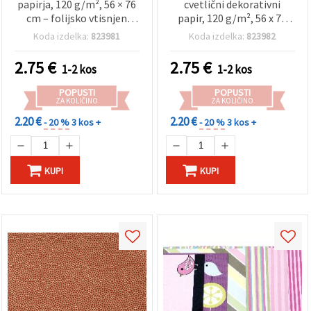
papirja, 120 g/m², 56 × 76
cvetlični dekorativni
cm – folijsko vtisnjen
papir, 120 g/m², 56 x 76
vzorec v metaliziranem
cm – rjava pola z vzorcem
Koda izdelka:
823981
Koda izdelka:
823982
zlatem odtenku – za
vtisnjene folije v zlati
scrapbooking, izdelavo
barvi za scrapbooking,
2.75
€
2.75
€
1-2 kos
1-2 kos
voščilnic in DIY projekte –
izdelavo voščilnic,
HP50
dekupaž, DIY projekte in
POPUSTI
POPUSTI
darilno zavijanje – HP51
ZA KOLIČINO
ZA KOLIČINO
2.20 €
2.20 €
- 20 %
3 kos +
- 20 %
3 kos +
KUPI
KUPI