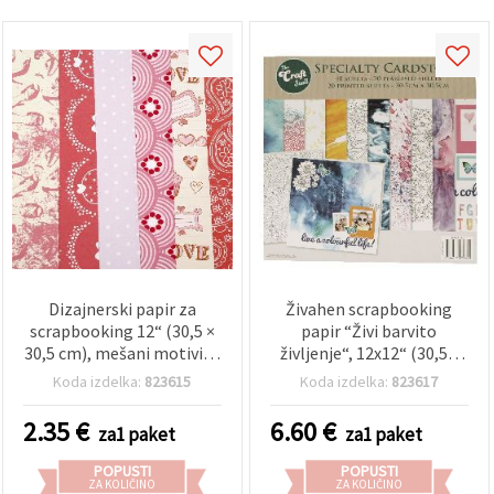
Dizajnerski papir za
Živahen scrapbooking
scrapbooking 12“ (30,5 ×
papir “Živi barvito
30,5 cm), mešani motivi, 6
življenje“, 12x12“ (30,5 x
dizajnov × 2 lista
30,5 cm) - 40 listov, 20
Koda izdelka:
823615
Koda izdelka:
823617
edinstvenih večbarvnih
vzorcev (tiskani in
2.35
€
6.60
€
za1 paket
za1 paket
perlasti) - idealno za
albume, voščilnice in
POPUSTI
POPUSTI
kreativne DIY projekte
ZA KOLIČINO
ZA KOLIČINO