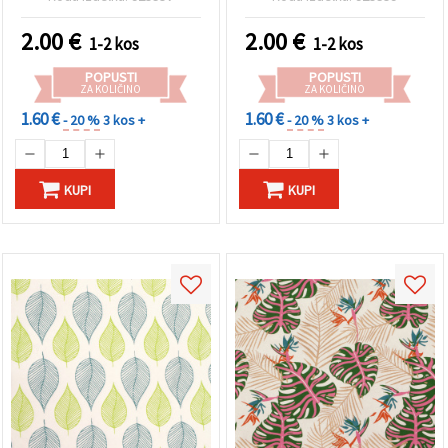
120 g/m², 56×76 cm, HP09
belo in rdeče listje na črni
podlagi, HP10
2.00
€
2.00
€
1-2 kos
1-2 kos
POPUSTI
POPUSTI
ZA KOLIČINO
ZA KOLIČINO
1.60 €
1.60 €
- 20 %
3 kos +
- 20 %
3 kos +
KUPI
KUPI