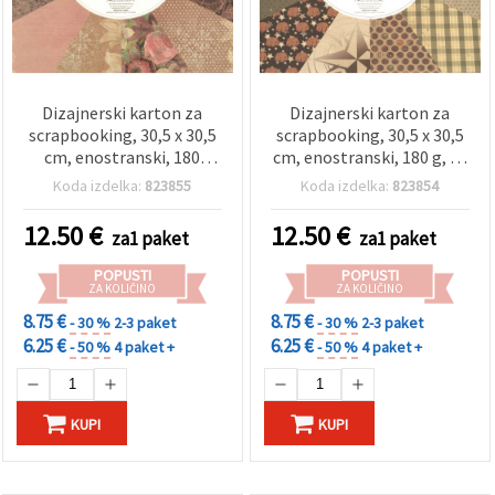
Dizajnerski karton za
Dizajnerski karton za
scrapbooking, 30,5 x 30,5
scrapbooking, 30,5 x 30,5
cm, enostranski, 180
cm, enostranski, 180 g, 12
g/m², paket, 12 mešanih
mešanih dizajnov – 24
Koda izdelka:
823855
Koda izdelka:
823854
motivov – 24 listov
listov
12.50
€
12.50
€
za1 paket
za1 paket
POPUSTI
POPUSTI
ZA KOLIČINO
ZA KOLIČINO
8.75 €
8.75 €
- 30 %
2-3 paket
- 30 %
2-3 paket
6.25 €
6.25 €
- 50 %
4 paket +
- 50 %
4 paket +
KUPI
KUPI