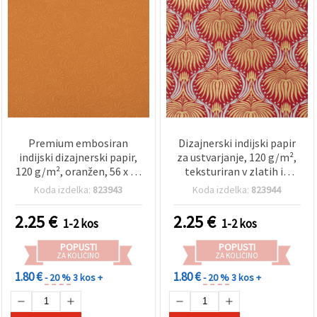
Premium embosiran
Dizajnerski indijski papir
indijski dizajnerski papir,
za ustvarjanje, 120 g/m²,
120 g/m², oranžen, 56 x 76
teksturiran v zlatih in
cm - teksturiran okrasni
srebrnih barvah na
Koda izdelka:
823943
Koda izdelka:
823944
papir za scrapbooking,
rožnati podlagi, 56 × 76
DIY, izdelavo voščilnic in
cm, za scrapbooking,
2.25
€
2.25
€
1-2 kos
1-2 kos
mixed media, HP15
umetniško ustvarjanje in
ročna dela, HP16
POPUSTI
POPUSTI
ZA KOLIČINO
ZA KOLIČINO
1.80 €
1.80 €
- 20 %
3 kos +
- 20 %
3 kos +