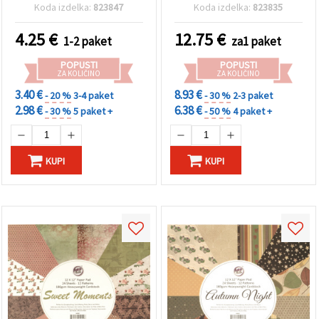
250 g, 6 mešanih barv – 18
motivov za scrapbooking
Koda izdelka:
823847
Koda izdelka:
823835
listov
4.25
€
12.75
€
1-2 paket
za1 paket
POPUSTI
POPUSTI
ZA KOLIČINO
ZA KOLIČINO
3.40 €
8.93 €
- 20 %
3-4 paket
- 30 %
2-3 paket
2.98 €
6.38 €
- 30 %
5 paket +
- 50 %
4 paket +
KUPI
KUPI