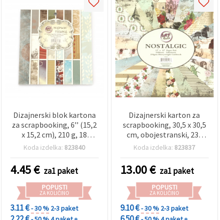
Dizajnerski blok kartona
Dizajnerski karton za
za scrapbooking, 6’’ (15,2
scrapbooking, 30,5 x 30,5
x 15,2 cm), 210 g, 18
cm, obojestranski, 230
elegantnih motivov
g/m², paket – 24 mešanih
Koda izdelka:
823840
Koda izdelka:
823837
(mešano) – 36 listov
motivov, 24 listov
4.45
€
13.00
€
za1 paket
za1 paket
POPUSTI
POPUSTI
ZA KOLIČINO
ZA KOLIČINO
3.11 €
9.10 €
- 30 %
2-3 paket
- 30 %
2-3 paket
2.22 €
6.50 €
- 50 %
4 paket +
- 50 %
4 paket +