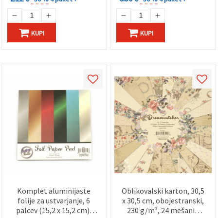
KUPI
KUPI
Komplet aluminijaste
Oblikovalski karton, 30,5
folije za ustvarjanje, 6
x 30,5 cm, obojestranski,
palcev (15,2 x 15,2 cm),
230 g/m², 24 mešanih