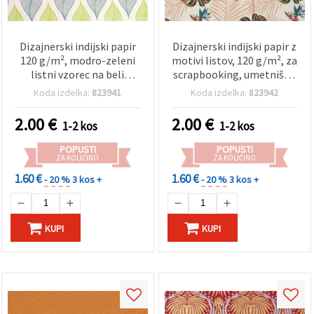
Dizajnerski indijski papir
Dizajnerski indijski papir z
120 g/m², modro-zeleni
motivi listov, 120 g/m², za
listni vzorec na beli
scrapbooking, umetniško
podlagi, za scrapbooking,
ustvarjanje in ročna dela,
Koda izdelka:
823941
Koda izdelka:
823942
ustvarjanje in ročna dela,
56x76 cm, HP14
56 x 76 cm, HP13
2.00
€
2.00
€
1-2 kos
1-2 kos
POPUSTI
POPUSTI
ZA KOLIČINO
ZA KOLIČINO
1.60 €
1.60 €
- 20 %
3 kos +
- 20 %
3 kos +
KUPI
KUPI