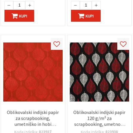
KUPI
KUPI
Oblikovalski indijski papir
Oblikovalski indijski papir
za scrapbooking,
120 g/m² za
umetniško in hobi
scrapbooking, umetnost
ustvarjanje, rdeči vzorec,
in ročna dela, 56 × 76 cm –
Koda izdelka:
823937
Koda izdelka:
823938