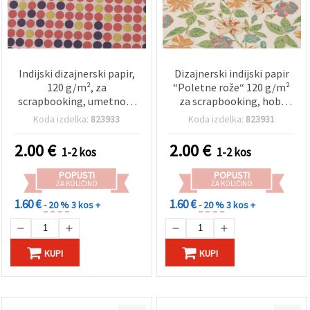
Indijski dizajnerski papir,
Dizajnerski indijski papir
120 g/m², za
“Poletne rože“ 120 g/m²
scrapbooking, umetnost
za scrapbooking, hobi
in ustvarjanje, 56x76 cm,
ustvarjanje in ročna dela,
Koda izdelka:
823933
Koda izdelka:
823931
zlata barva, roza in
56x76 cm HP03
vijolična, vzorec HP05
2.00
€
2.00
€
1-2 kos
1-2 kos
POPUSTI
POPUSTI
ZA KOLIČINO
ZA KOLIČINO
1.60 €
1.60 €
- 20 %
3 kos +
- 20 %
3 kos +
KUPI
KUPI