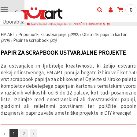
0
Uporabljamo
Naročilo nad 70€ in prejmite BREZPLAČNO DOSTAVO!
piškotke
EM ART
›
Pripomočki za ustvarjanje
(4892)
›
Obrtniški papir in karton
🍪
(879)
›
Papir za scrapbook
(85)
Uporabljamo
piškotke in
PAPIR ZA SCRAPBOOK USTVARJALNE PROJEKTE
podobne
tehnologije,
da
Za ustvarjalce in ljubitelje kreativnosti, ki želijo ustvariti
zagotovimo
pravilno
nekaj edinstvenega, EM ART ponuja bogato izbiro več kot 250
delovanje
vrst scrapbook papirja za oblikovanje! Oglejte si široko paleto
spletnega
kompletov debelejšega papirja in kartona s tematskimi vzorci
mesta,
izboljšamo
v različnih velikostih od 6 do 12 palcev, kot tudi posamezne
vašo
liste. Izbirajte med enostranskimi ali dvostranskimi papirji,
uporabniško
gladkimi ali reliefnimi površinami ter poiščite popoln
izkušnjo ter
z vašim
dizajnerski papir za vaše umetniške projekte in DIY kreacije!
soglasjem
analiziramo
promet in
prikazujemo
‹
1
2
›
ustreznejše