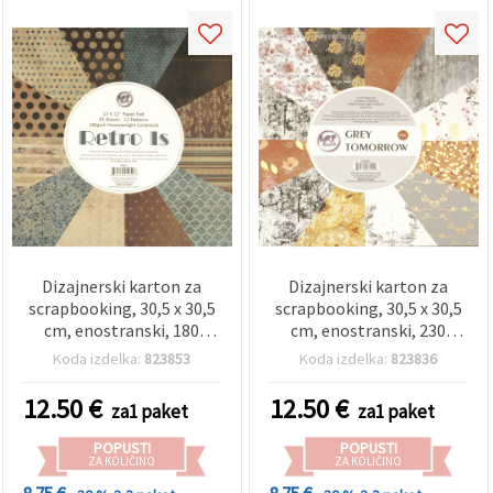
Dizajnerski karton za
Dizajnerski karton za
scrapbooking, 30,5 x 30,5
scrapbooking, 30,5 x 30,5
cm, enostranski, 180
cm, enostranski, 230
g/m², komplet 12
g/m², 12 motivov (6 s
Koda izdelka:
823853
Koda izdelka:
823836
mešanih dizajnov, 24
folijskim potiskom) – 24
listov
listov
12.50
€
12.50
€
za1 paket
za1 paket
POPUSTI
POPUSTI
ZA KOLIČINO
ZA KOLIČINO