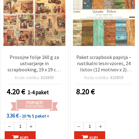
Prosojne folije 160 g za
Paket scrapbook papirja –
ustvarjanje in
rustikalni lesni vzorec, 24
scrapbooking, 19 x 19 cm,
listov (12 motivov x 2),
enostranske, 12 dizajnov,
160 g/m², 12x12’’ /
Koda izdelka:
823893
Koda izdelka:
823859
po 1 list, vintage slog –
30,5x30,5 cm – lesena
cirkusna predstava
tekstura za scrapbooking,
4.20
€
8.20
€
1-4 paket
(mešani motivi)
izdelavo voščilnic in DIY
projekte
POPUSTI
ZA KOLIČINO
3.36 €
- 20 %
5 paket +
KUPI
KUPI