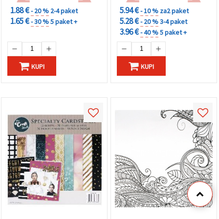
1.88 €
5.94 €
- 20 %
2-4 paket
- 10 %
za2 paket
1.65 €
5.28 €
- 30 %
5 paket +
- 20 %
3-4 paket
3.96 €
- 40 %
5 paket +
KUPI
KUPI