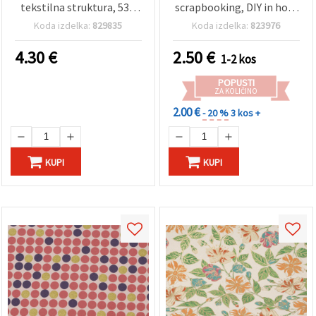
tekstilna struktura, 53 x
scrapbooking, DIY in hobi
450 cm, zelen
ustvarjanje, cvetlični
Koda izdelka:
829835
Koda izdelka:
823976
vzorec, 56 x 76 cm, HP45
4.30
€
2.50
€
1-2 kos
POPUSTI
ZA KOLIČINO
2.00 €
- 20 %
3 kos +
KUPI
KUPI