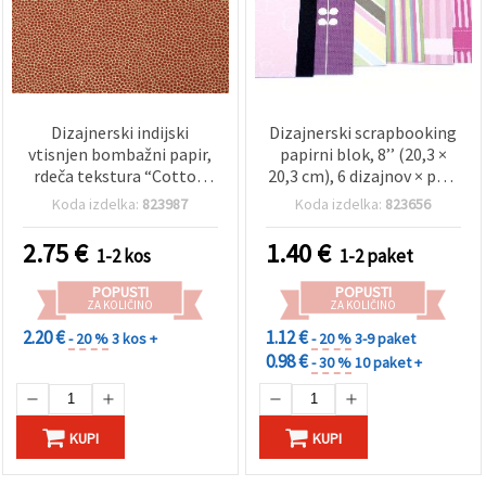
Dizajnerski indijski
Dizajnerski scrapbooking
vtisnjen bombažni papir,
papirni blok, 8’’ (20,3 ×
rdeča tekstura “Cotton
20,3 cm), 6 dizajnov × po 2
Skin“, 120 g/m², list 56×76
lista, asortirano
Koda izdelka:
823987
Koda izdelka:
823656
cm za scrapbooking,
izdelavo voščilnic, vabila
2.75
€
1.40
€
1-2 kos
1-2 paket
in DIY projekte — HP56
POPUSTI
POPUSTI
ZA KOLIČINO
ZA KOLIČINO
2.20 €
1.12 €
- 20 %
3 kos +
- 20 %
3-9 paket
0.98 €
- 30 %
10 paket +
KUPI
KUPI