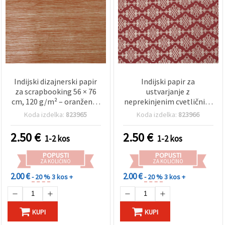
Indijski dizajnerski papir
Indijski papir za
za scrapbooking 56 × 76
ustvarjanje z
cm, 120 g/m² – oranžen, s
neprekinjenim cvetličnim
potiskom iz metalizirane
vzorcem, 120 g/m², 56 x
Koda izdelka:
823965
Koda izdelka:
823966
folije v zlati barvi –
76 cm, temno rožnata z
dekorativni papir za
metalik folijskim tiskom
2.50
€
2.50
€
1-2 kos
1-2 kos
ustvarjanje, voščilnice in
srebrne barve — za
DIY – HP37
scrapbooking, izdelavo
POPUSTI
POPUSTI
voščilnic in DIY
ZA KOLIČINO
ZA KOLIČINO
ustvarjanje, HP38
2.00 €
2.00 €
- 20 %
3 kos +
- 20 %
3 kos +
KUPI
KUPI