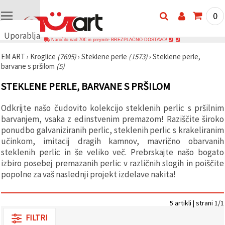
0
Uporabljamo
Naročilo nad 70€ in prejmite BREZPLAČNO DOSTAVO!
piškotke
EM ART
›
Kroglice
(7695)
›
Steklene perle
(1573)
›
Steklene perle,
🍪
barvane s pršilom
(5)
Uporabljamo
piškotke in
STEKLENE PERLE, BARVANE S PRŠILOM
podobne
tehnologije,
da
Odkrijte našo čudovito kolekcijo steklenih perlic s pršilnim
zagotovimo
pravilno
barvanjem, vsaka z edinstvenim premazom! Raziščite široko
delovanje
ponudbo galvaniziranih perlic, steklenih perlic s krakeliranim
spletnega
učinkom, imitacij dragih kamnov, mavrično obarvanih
mesta,
izboljšamo
steklenih perlic in še veliko več. Prebrskajte našo bogato
vašo
izbiro posebej premazanih perlic v različnih slogih in poiščite
uporabniško
popolne za vaš naslednji projekt izdelave nakita!
izkušnjo ter
z vašim
soglasjem
analiziramo
5 artikli | strani 1/1
promet in
prikazujemo
FILTRI
ustreznejše