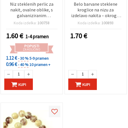
Niz steklenih perlic za
Belo barvane steklene
nakit, ovalne oblike, s
kroglice na nizu za
galvaniziranim
izdelavo nakita – okrogle
premazom, 6 x 8–9 mm,
8 mm, luknja 1,5 mm,
Koda izdelka:
100758
Koda izdelka:
100893
luknja: 1 mm, ~36 kosov
pribl. 80 cm, pribl. 104
kroglice – DIY material za
1.60
€
1.70
€
1-4 pramen
zapestnice, ogrlice in
ustvarjanje
POPUSTI
ZA KOLIČINO
1.12 €
- 30 %
5-9 pramen
0.96 €
- 40 %
10 pramen +
KUPI
KUPI