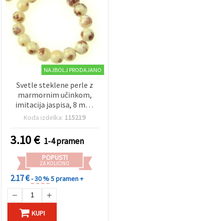
NAJBOLJ PRODAJANO
Svetle steklene perle z
marmornim učinkom,
imitacija jaspisa, 8 mm,
pribl. 105 kosov, za ročno
Koda izdelka:
115219
izdelavo nakita
3.10
€
1-4 pramen
POPUSTI
ZA KOLIČINO
2.17 €
- 30 %
5 pramen +
KUPI