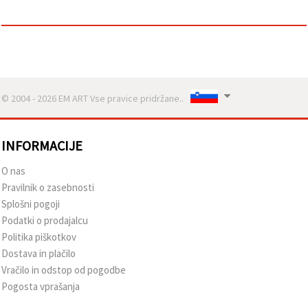
vsebine in
oglase, tudi
s pomočjo
naših
partnerjev
za analitiko
in trženje.
S klikom na
© 2004 - 2026 EM ART Vse pravice pridržane..
»Sprejmi
vse!« se
lahko
strinjate z
INFORMACIJE
uporabo
vseh
piškotkov.
O nas
Ali pa v
Pravilnik o zasebnosti
Nastavitvah
označite
Splošni pogoji
svoje
Podatki o prodajalcu
preference z
izbiro
Politika piškotkov
določene
Dostava in plačilo
vrste
piškotkov
Vračilo in odstop od pogodbe
in klikom
Pogosta vprašanja
na gumb
»Shrani«.