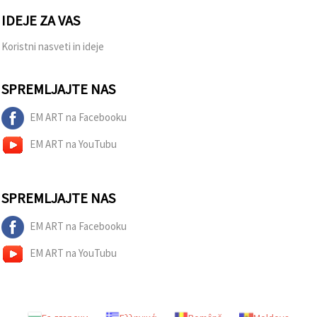
IDEJE ZA VAS
Sprejmi
vse
Koristni nasveti in ideje
Nastavitve
SPREMLJAJTE NAS
EM ART na Facebooku
EM ART na YouTubu
SPREMLJAJTE NAS
EM ART na Facebooku
EM ART na YouTubu