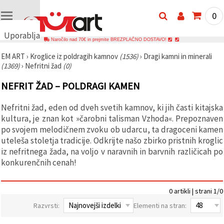
0
Uporabljamo
Naročilo nad 70€ in prejmite BREZPLAČNO DOSTAVO!
piškotke
EM ART
›
Kroglice iz poldragih kamnov
(1536)
›
Dragi kamni in minerali
🍪
(1369)
›
Nefritni žad
(0)
Uporabljamo
piškotke in
NEFRIT ŽAD – POLDRAGI KAMEN
podobne
tehnologije,
da
Nefritni žad, eden od dveh svetih kamnov, ki jih časti kitajska
zagotovimo
pravilno
kultura, je znan kot »čarobni talisman Vzhoda«. Prepoznaven
delovanje
po svojem melodičnem zvoku ob udarcu, ta dragoceni kamen
spletnega
uteleša stoletja tradicije. Odkrijte našo zbirko pristnih kroglic
mesta,
izboljšamo
iz nefritnega žada, na voljo v naravnih in barvnih različicah po
vašo
konkurenčnih cenah!
uporabniško
izkušnjo ter
z vašim
soglasjem
0 artikli | strani 1/0
analiziramo
promet in
Razvrsti:
Elementi na stran:
prikazujemo
ustreznejše