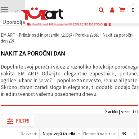
0
Uporabljamo
Naročilo nad 70€ in prejmite BREZPLAČNO DOSTAVO!
piškotke
EM ART
›
Priložnosti in prazniki
(2956)
›
Poroka
(196)
›
Nakit za poročni
🍪
dan
(2)
Uporabljamo
piškotke in
NAKIT ZA POROČNI DAN
podobne
tehnologije,
da
Dopolnite svoj poročni videz z raznoliko kolekcijo poročnega
zagotovimo
pravilno
nakita EM ART! Odkrijte elegantne zapestnice, prstane,
delovanje
ogrlice, uhane in še več – popolne za nevesto, ženina ali goste.
spletnega
Skrbno izbrani zaradi sloga in elegance, ti dodatki dodajo čar
mesta,
izboljšamo
in edinstvenost vašemu posebnemu dnevu.
vašo
uporabniško
izkušnjo ter
2 artikli | strani 1/1
z vašim
soglasjem
FILTRI
analiziramo
promet in
prikazujemo
Razvrsti:
Elementi na stran:
ustreznejše