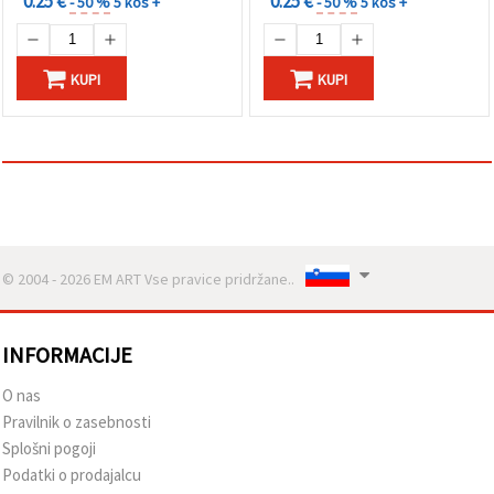
0.25 €
0.25 €
- 50 %
5 kos +
- 50 %
5 kos +
Sprejmi
vse
KUPI
KUPI
Nastavitve
© 2004 - 2026 EM ART Vse pravice pridržane..
INFORMACIJE
O nas
Pravilnik o zasebnosti
Splošni pogoji
Podatki o prodajalcu