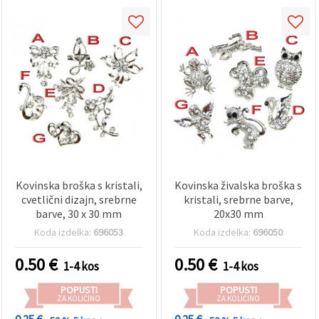
vsebine in
oglase, tudi
s pomočjo
naših
partnerjev
za analitiko
in trženje.
S klikom na
»Sprejmi
vse!« se
lahko
strinjate z
uporabo
vseh
piškotkov.
Ali pa v
Kovinska broška s kristali,
Kovinska živalska broška s
Nastavitvah
cvetlični dizajn, srebrne
kristali, srebrne barve,
označite
barve, 30 x 30 mm
20x30 mm
svoje
preference z
Koda izdelka:
696053
Koda izdelka:
696050
izbiro
določene
0.50
€
0.50
€
vrste
1-4 kos
1-4 kos
piškotkov
in klikom
POPUSTI
POPUSTI
na gumb
ZA KOLIČINO
ZA KOLIČINO
»Shrani«.