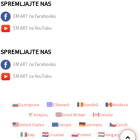
SPREMLJAJTE NAS
EM ART na Facebooku
EM ART na YouTubu
SPREMLJAJTE NAS
EM ART na Facebooku
EM ART na YouTubu
Български
Ελληνικά
Română
Moldova
Κύπρος
Great Britain
Canada
United States
Europe
Germany
Czech
Italy
Croatian
Poland
Hungary