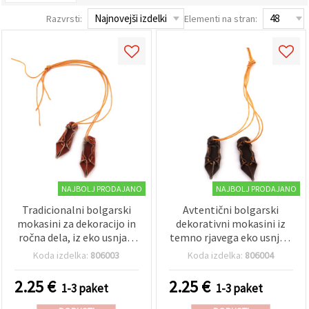
vsebine in
oglase, tudi
Razvrsti:
Elementi na stran:
s pomočjo
naših
partnerjev
za analitiko
in trženje.
S klikom na
»Sprejmi
vse!« se
lahko
strinjate z
uporabo
vseh
piškotkov.
Ali pa v
Nastavitvah
NAJBOLJ PRODAJANO
NAJBOLJ PRODAJANO
označite
Tradicionalni bolgarski
Avtentični bolgarski
svoje
preference z
mokasini za dekoracijo in
dekorativni mokasini iz
izbiro
ročna dela, iz eko usnja z
temno rjavega eko usnja z
določene
bombažno škrobljeno
bombažno vrvico, 40x13
vrste
Koda izdelka:
806003
Koda izdelka:
806004
vrvico, rjavi, 40 x 13 mm –
mm – čaroben set 5 parov
piškotkov
in klikom
5 parov
za kreativno ustvarjanje
2.25
€
2.25
€
1-3 paket
1-3 paket
na gumb
in folklorne dekoracije
»Shrani«.