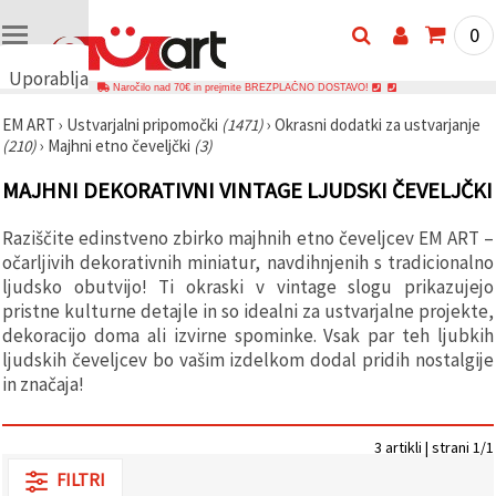
0
Uporabljamo
Naročilo nad 70€ in prejmite BREZPLAČNO DOSTAVO!
piškotke
EM ART
›
Ustvarjalni pripomočki
(1471)
›
Okrasni dodatki za ustvarjanje
🍪
(210)
›
Majhni etno čeveljčki
(3)
Uporabljamo
piškotke in
MAJHNI DEKORATIVNI VINTAGE LJUDSKI ČEVELJČKI
podobne
tehnologije,
da
Raziščite edinstveno zbirko majhnih etno čeveljcev EM ART –
zagotovimo
pravilno
očarljivih dekorativnih miniatur, navdihnjenih s tradicionalno
delovanje
ljudsko obutvijo! Ti okraski v vintage slogu prikazujejo
spletnega
pristne kulturne detajle in so idealni za ustvarjalne projekte,
mesta,
izboljšamo
dekoracijo doma ali izvirne spominke. Vsak par teh ljubkih
vašo
ljudskih čeveljcev bo vašim izdelkom dodal pridih nostalgije
uporabniško
in značaja!
izkušnjo ter
z vašim
soglasjem
analiziramo
3 artikli | strani 1/1
promet in
prikazujemo
FILTRI
ustreznejše