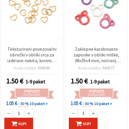
Teksturirani povezovalni
Zaklepne karabinaste
obročki v obliki srca za
zaponke v obliki miške,
izdelavo nakita, kovinska
38x35x4 mm, notranja
zlitina zlate barve,
odprtina 19 mm, mavrični
Koda izdelka:
500546
Koda izdelka:
500577
14×12×1 mm, paket 50
mix barv - 2 kosa
kosov – za zapestnice,
1.50
€
1.50
€
1-9 paket
1-9 paket
ogrlice, uhane in
dekoracije
POPUSTI
POPUSTI
ZA KOLIČINO
ZA KOLIČINO
1.05 €
1.05 €
- 30 %
10 paket +
- 30 %
10 paket +
KUPI
KUPI