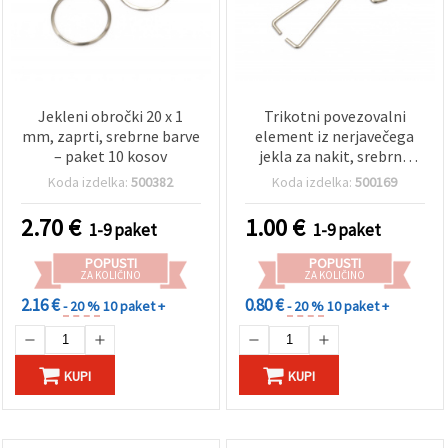
Jekleni obročki 20 x 1
Trikotni povezovalni
mm, zaprti, srebrne barve
element iz nerjavečega
– paket 10 kosov
jekla za nakit, srebrna
barva, 30×13×1 mm – 10
Koda izdelka:
500382
Koda izdelka:
500169
kosov
2.70
€
1.00
€
1-9 paket
1-9 paket
POPUSTI
POPUSTI
ZA KOLIČINO
ZA KOLIČINO
2.16 €
0.80 €
- 20 %
10 paket +
- 20 %
10 paket +
KUPI
KUPI