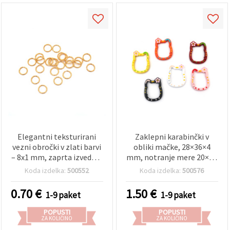
Elegantni teksturirani
Zaklepni karabinčki v
vezni obročki v zlati barvi
obliki mačke, 28×36×4
– 8x1 mm, zaprta izvedba,
mm, notranje mere 20×24
paket 50 kosov za ročno
mm, mešane barve –
Koda izdelka:
500552
Koda izdelka:
500576
izdelavo (DIY) nakita
paket 2 kosov
0.70
€
1.50
€
1-9 paket
1-9 paket
POPUSTI
POPUSTI
ZA KOLIČINO
ZA KOLIČINO