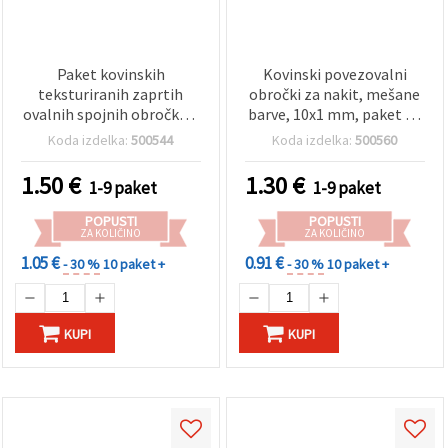
Paket kovinskih
Kovinski povezovalni
teksturiranih zaprtih
obročki za nakit, mešane
ovalnih spojnih obročkov,
barve, 10x1 mm, paket 50
14×18×1 mm, zlata barva
kos.
Koda izdelka:
500544
Koda izdelka:
500560
– 50 kosov
1.50
€
1.30
€
1-9 paket
1-9 paket
POPUSTI
POPUSTI
ZA KOLIČINO
ZA KOLIČINO
1.05 €
0.91 €
- 30 %
10 paket +
- 30 %
10 paket +
KUPI
KUPI