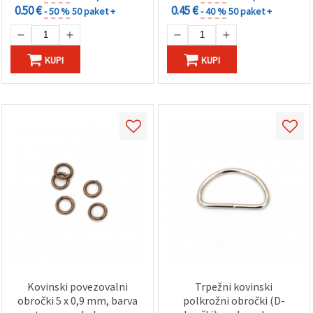
0.50 €
0.45 €
- 50 %
50 paket +
- 40 %
50 paket +
KUPI
KUPI
Kovinski povezovalni
Trpežni kovinski
obročki 5 x 0,9 mm, barva
polkrožni obročki (D-