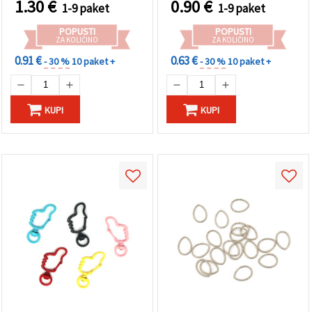
1.30
€
0.90
€
1-9 paket
1-9 paket
POPUSTI
POPUSTI
ZA KOLIČINO
ZA KOLIČINO
0.91 €
0.63 €
- 30 %
10 paket +
- 30 %
10 paket +
KUPI
KUPI