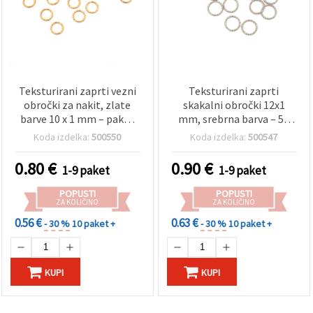
Teksturirani zaprti vezni
Teksturirani zaprti
obročki za nakit, zlate
skakalni obročki 12x1
barve 10 x 1 mm – paket
mm, srebrna barva – 50
50 kosov
kosov
Koda izdelka:
500550
Koda izdelka:
500547
0.80
€
0.90
€
1-9 paket
1-9 paket
POPUSTI
POPUSTI
ZA KOLIČINO
ZA KOLIČINO
0.56 €
0.63 €
- 30 %
10 paket +
- 30 %
10 paket +
KUPI
KUPI