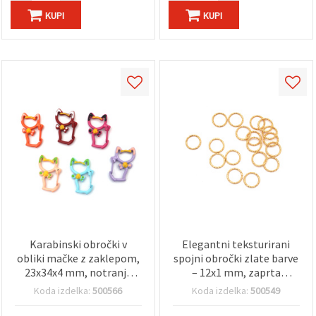
KUPI
KUPI
Karabinski obročki v
Elegantni teksturirani
obliki mačke z zaklepom,
spojni obročki zlate barve
23x34x4 mm, notranja
– 12x1 mm, zaprta
odprtina: 10x15 mm,
izvedba, pakiranje 50
Koda izdelka:
500566
Koda izdelka:
500549
mešane barve - 2 kosa
kosov, za kreativni nakit