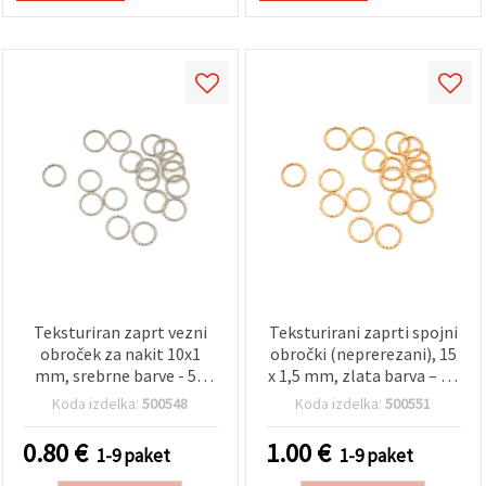
Teksturiran zaprt vezni
Teksturirani zaprti spojni
obroček za nakit 10x1
obročki (neprerezani), 15
mm, srebrne barve - 50
x 1,5 mm, zlata barva – 50
kosov
kosov za DIY izdelavo
Koda izdelka:
500548
Koda izdelka:
500551
nakita
0.80
€
1.00
€
1-9 paket
1-9 paket