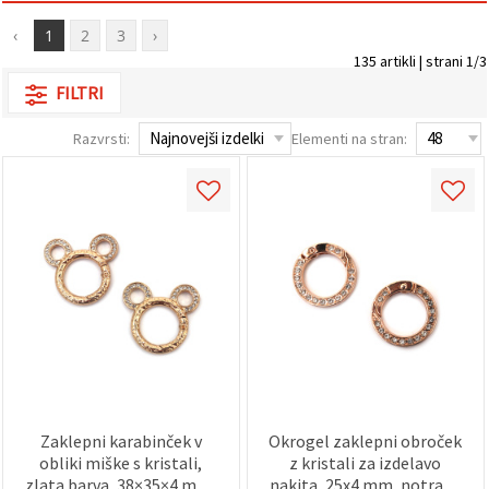
vsebine in
oglase, tudi
‹
1
2
3
›
s pomočjo
135 artikli | strani 1/3
naših
partnerjev
FILTRI
za analitiko
in trženje.
Razvrsti:
Elementi na stran:
S klikom na
»Sprejmi
vse!« se
lahko
strinjate z
uporabo
vseh
piškotkov.
Ali pa v
Nastavitvah
označite
svoje
preference z
izbiro
določene
vrste
piškotkov
in klikom
Zaklepni karabinček v
Okrogel zaklepni obroček
na gumb
obliki miške s kristali,
z kristali za izdelavo
»Shrani«.
zlata barva, 38×35×4 mm,
nakita, 25x4 mm, notranji