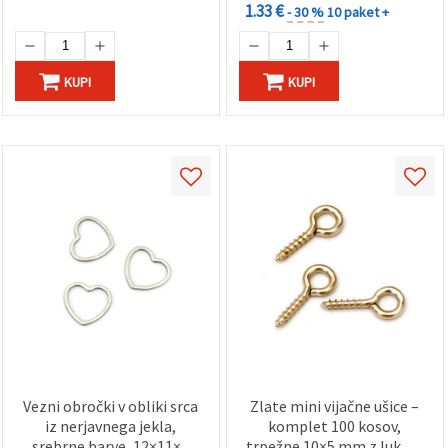
1.33 €
- 30 %
10 paket +
KUPI
KUPI
Vezni obročki v obliki srca
Zlate mini vijačne ušice –
iz nerjavnega jekla,
komplet 100 kosov,
srebrne barve, 12×11×1
trpežne 10×5 mm z luknjo