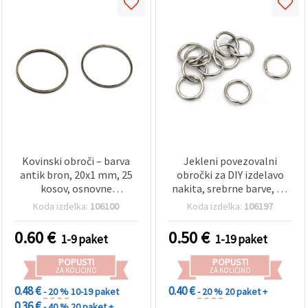
Kovinski obroči – barva
Jekleni povezovalni
antik bron, 20x1 mm, 25
obročki za DIY izdelavo
kosov, osnovne
nakita, srebrne barve, 6 x
komponente za DIY nakit,
0,7 mm, 20 kosov
Koda izdelka:
106100
Koda izdelka:
106197
obeske za ključe in ročna
dela
0.60
€
0.50
€
1-9 paket
1-19 paket
POPUSTI
POPUSTI
ZA KOLIČINO
ZA KOLIČINO
0.48 €
0.40 €
- 20 %
10-19 paket
- 20 %
20 paket +
0.36 €
- 40 %
20 paket +