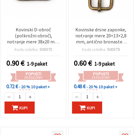
Kovinski D-obroč
Kovinske drsne zaponke,
(polkrožni obroč),
notranje mere 20×13×2,8
notranje mere 38x20 mm,
mm, antično bronaste –
debelina 2,8 mm, antik
10 kosov
Koda izdelka:
500375
Koda izdelka:
500379
bronza – 10 kosov
0.90
€
0.60
€
1-9 paket
1-9 paket
POPUSTI
POPUSTI
ZA KOLIČINO
ZA KOLIČINO
0.72 €
0.48 €
- 20 %
10 paket +
- 20 %
10 paket +
KUPI
KUPI