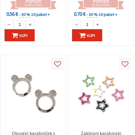
POPUSTI
POPUSTI
ZA KOLIČINO
ZA KOLIČINO
0.56 €
0.70 €
- 30 %
10 paket +
- 30 %
10 paket +
KUPI
KUPI
Okrogel karabinček s
Zaklepni karabinski