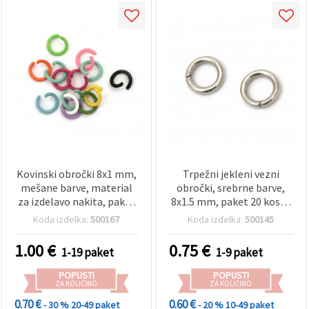
Kovinski obročki 8x1 mm,
Trpežni jekleni vezni
mešane barve, material
obročki, srebrne barve,
za izdelavo nakita, paket
8x1.5 mm, paket 20 kosov
50 kosov
– idealni za varne
Koda izdelka:
500167
Koda izdelka:
500145
povezave pri izdelavi
nakita ter DIY in hobi
1.00
€
0.75
€
1-19 paket
1-9 paket
ustvarjanju
POPUSTI
POPUSTI
ZA KOLIČINO
ZA KOLIČINO
0.70 €
0.60 €
- 30 %
20-49 paket
- 20 %
10-49 paket