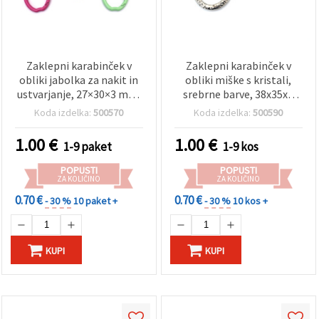
Zaklepni karabinček v
Zaklepni karabinček v
obliki jabolka za nakit in
obliki miške s kristali,
ustvarjanje, 27×30×3 mm,
srebrne barve, 38x35x4
notranja odprtina 20×15
mm
Koda izdelka:
500570
Koda izdelka:
500590
mm, mešane barve – 2
kosa
1.00
€
1.00
€
1-9 paket
1-9 kos
POPUSTI
POPUSTI
ZA KOLIČINO
ZA KOLIČINO
0.70 €
0.70 €
- 30 %
10 paket +
- 30 %
10 kos +
KUPI
KUPI