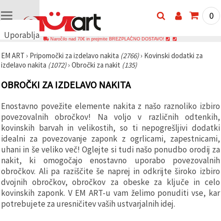
0
Uporabljamo
Naročilo nad 70€ in prejmite BREZPLAČNO DOSTAVO!
piškotke
EM ART
›
Pripomočki za izdelavo nakita
(2766)
›
Kovinski dodatki za
🍪
izdelavo nakita
(1072)
›
Obročki za nakit
(135)
Uporabljamo
piškotke in
OBROČKI ZA IZDELAVO NAKITA
podobne
tehnologije,
da
Enostavno povežite elemente nakita z našo raznoliko izbiro
zagotovimo
pravilno
povezovalnih obročkov! Na voljo v različnih odtenkih,
delovanje
kovinskih barvah in velikostih, so ti nepogrešljivi dodatki
spletnega
idealni za povezovanje zaponk z ogrlicami, zapestnicami,
mesta,
izboljšamo
uhani in še veliko več! Oglejte si tudi našo ponudbo orodij za
vašo
nakit, ki omogočajo enostavno uporabo povezovalnih
uporabniško
obročkov. Ali pa raziščite še naprej in odkrijte široko izbiro
izkušnjo ter
z vašim
dvojnih obročkov, obročkov za obeske za ključe in celo
soglasjem
kovinskih zaponk. V EM ART-u vam želimo ponuditi vse, kar
analiziramo
promet in
potrebujete za uresničitev vaših ustvarjalnih idej.
prikazujemo
ustreznejše