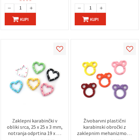
KUPI
KUPI
Zaklepni karabinčki v
Živobarvni plastični
obliki srca, 25 x 25 x 3 mm,
karabinski obročki z
notranja odprtina 19 x 19
zaklepnim mehanizmom,
mm, mešane barve - 2
v obliki miške z mašnico,