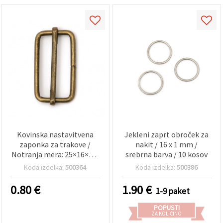
Kovinska nastavitvena
Jekleni zaprt obroček za
zaponka za trakove /
nakit / 16 x 1 mm /
Notranja mera: 25×16×2,8
srebrna barva / 10 kosov
mm / Antikno bronasta –
Koda izdelka:
500364
Koda izdelka:
500386
10 kosov
0.80
€
1.90
€
1-9 paket
POPUSTI
ZA KOLIČINO