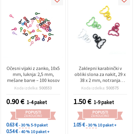
Očesni vijaki z zanko, 10x5
Zaklepni karabinčki v
mm, luknja: 2,5 mm,
obliki slona za nakit, 29 x
mešane barve – 100 kosov
38 x 2 mm, notranja
odprtina 22 x 10 mm,
Koda izdelka:
500553
Koda izdelka:
500575
mešane barve – 5 kosov
0.90
€
1.50
€
1-4 paket
1-9 paket
POPUSTI
POPUSTI
ZA KOLIČINO
ZA KOLIČINO
0.63 €
1.05 €
- 30 %
5-9 paket
- 30 %
10 paket +
0.54 €
- 40 %
10 paket +