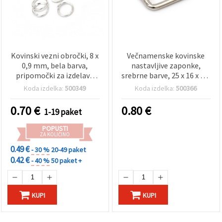
Kovinski vezni obročki, 8 x
Večnamenske kovinske
0,9 mm, bela barva,
nastavljive zaponke,
pripomočki za izdelavo
srebrne barve, 25 x 16 x 2,8
nakita – paket 200 kosov
mm – 10 kosov, odlično za
Koda izdelka:
500349
Koda izdelka:
500366
nakit, torbe in DIY
projekte
0.70
€
0.80
€
1-19 paket
POPUSTI
ZA KOLIČINO
0.49 €
- 30 %
20-49 paket
0.42 €
- 40 %
50 paket +
KUPI
KUPI