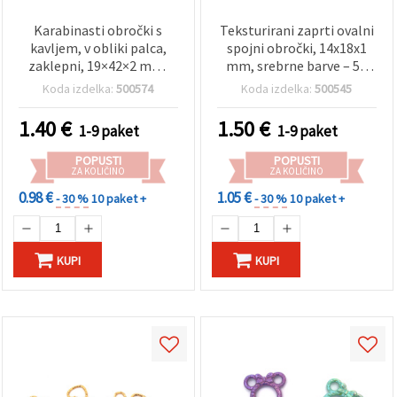
Karabinasti obročki s
Teksturirani zaprti ovalni
kavljem, v obliki palca,
spojni obročki, 14x18x1
zaklepni, 19×42×2 mm,
mm, srebrne barve – 50
notranja odprtina 10×25
kosov
Koda izdelka:
500574
Koda izdelka:
500545
mm, mešane barve – 5
kosov
1.40
€
1.50
€
1-9 paket
1-9 paket
POPUSTI
POPUSTI
ZA KOLIČINO
ZA KOLIČINO
0.98 €
1.05 €
- 30 %
10 paket +
- 30 %
10 paket +
KUPI
KUPI