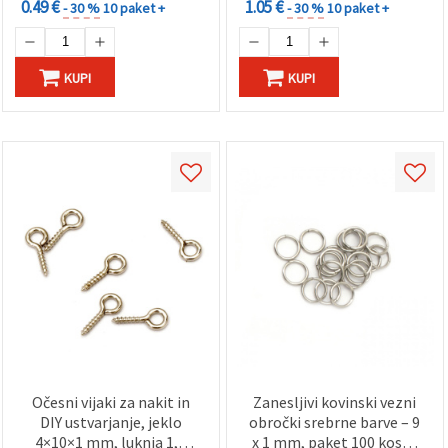
0.49 €
1.05 €
- 30 %
10 paket +
- 30 %
10 paket +
KUPI
KUPI
Očesni vijaki za nakit in
Zanesljivi kovinski vezni
DIY ustvarjanje, jeklo
obročki srebrne barve – 9
4×10×1 mm, luknja 1,5
x 1 mm, paket 100 kosov