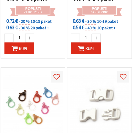
POPUSTI
POPUSTI
ZA KOLIČINO
ZA KOLIČINO
0.72 €
0.63 €
- 20 %
10-19 paket
- 30 %
10-19 paket
0.63 €
0.54 €
- 30 %
20 paket +
- 40 %
20 paket +
KUPI
KUPI