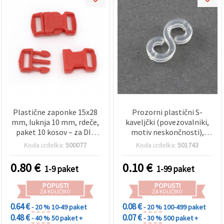
Plastične zaponke 15x28
Prozorni plastični S-
mm, luknja 10 mm, rdeče,
kaveljčki (povezovalniki,
paket 10 kosov – za DIY
motiv neskončnosti),
ustvarjanje, torbe in ID
11×6×2 mm – za izdelavo
Koda izdelka:
500077
Koda izdelka:
501743
trakove
nakita in hobi ustvarjanje,
paket ~12 kosov
0.80
€
0.10
€
1-9 paket
1-99 paket
POPUSTI
POPUSTI
ZA KOLIČINO
ZA KOLIČINO
0.64 €
0.08 €
- 20 %
10-49 paket
- 20 %
100-499 paket
0.48 €
0.07 €
- 40 %
50 paket +
- 30 %
500 paket +