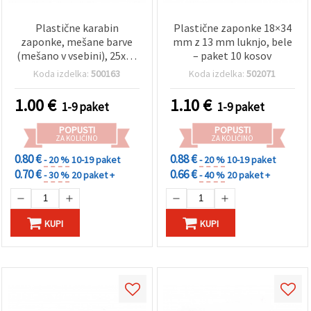
Plastične karabin
Plastične zaponke 18×34
zaponke, mešane barve
mm z 13 mm luknjo, bele
(mešano v vsebini), 25x15
– paket 10 kosov
mm, luknja 2 mm, za
Koda izdelka:
500163
Koda izdelka:
502071
izdelavo nakita in DIY
ustvarjanje, komplet 10
1.00
€
1.10
€
1-9 paket
1-9 paket
kosov
POPUSTI
POPUSTI
ZA KOLIČINO
ZA KOLIČINO
0.80 €
0.88 €
- 20 %
10-19 paket
- 20 %
10-19 paket
0.70 €
0.66 €
- 30 %
20 paket +
- 40 %
20 paket +
KUPI
KUPI