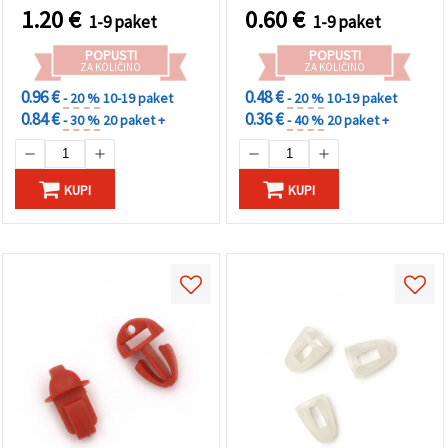
1.20
€
0.60
€
1-9 paket
1-9 paket
POPUSTI
POPUSTI
ZA KOLIČINO
ZA KOLIČINO
0.96 €
0.48 €
- 20 %
10-19 paket
- 20 %
10-19 paket
0.84 €
0.36 €
- 30 %
20 paket +
- 40 %
20 paket +
KUPI
KUPI