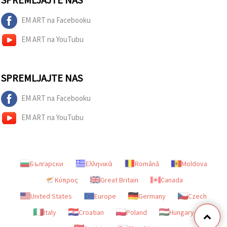
EM ART na Facebooku
EM ART na YouTubu
SPREMLJAJTE NAS
EM ART na Facebooku
EM ART na YouTubu
Български
Ελληνικά
Română
Moldova
Κύπρος
Great Britain
Canada
United States
Europe
Germany
Czech
Italy
Croatian
Poland
Hungary