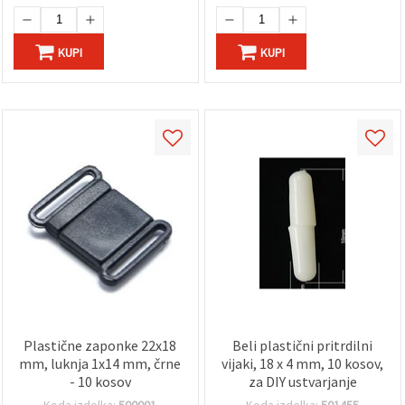
KUPI
KUPI
Plastične zaponke 22x18
Beli plastični pritrdilni
mm, luknja 1x14 mm, črne
vijaki, 18 x 4 mm, 10 kosov,
- 10 kosov
za DIY ustvarjanje
Koda izdelka:
500001
Koda izdelka:
501455