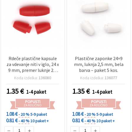
Rdeče plastične kapsule
Plastične zaponke 24×9
za vdevanje niti v iglo, 24 x
mm, luknja 2,5 mm, bela
9 mm, premer luknje 2,5
barva – paket 5 kos.
mm – 5 kos
Koda izdelka:
136080
Koda izdelka:
136077
1.35
€
1.35
€
1-4 paket
1-4 paket
POPUSTI
POPUSTI
ZA KOLIČINO
ZA KOLIČINO
1.08 €
1.08 €
- 20 %
5-9 paket
- 20 %
5-9 paket
0.81 €
0.81 €
- 40 %
10 paket +
- 40 %
10 paket +