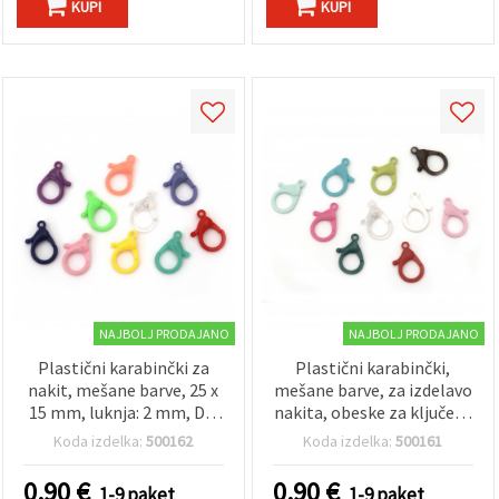
KUPI
KUPI
NAJBOLJ PRODAJANO
NAJBOLJ PRODAJANO
Plastični karabinčki za
Plastični karabinčki,
nakit, mešane barve, 25 x
mešane barve, za izdelavo
15 mm, luknja: 2 mm, DIY
nakita, obeske za ključe in
– 10 kosov
DIY ustvarjanje, velikost:
Koda izdelka:
500162
Koda izdelka:
500161
35 × 22 mm, luknja: 3 mm
– 10 kosov
0.90
€
0.90
€
1-9 paket
1-9 paket