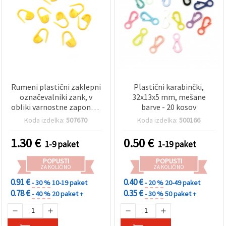
Rumeni plastični zaklepni
Plastični karabinčki,
označevalniki zank, v
32x13x5 mm, mešane
obliki varnostne zaponke,
barve - 20 kosov
20×8 mm, za pletenje in
Koda izdelka:
507670
Koda izdelka:
500166
kvačkanje – 50 kosov
1.30
€
0.50
€
1-9 paket
1-19 paket
POPUSTI
POPUSTI
ZA KOLIČINO
ZA KOLIČINO
0.91 €
0.40 €
- 30 %
10-19 paket
- 20 %
20-49 paket
0.78 €
0.35 €
- 40 %
20 paket +
- 30 %
50 paket +