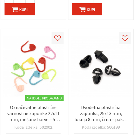
KUPI
KUPI
NAJBOLJ PRODAJANO
Označevalne plastične
Dvodelna plastična
varnostne zaponke 22x11
zaponka, 25x13 mm,
mm, mešane barve – 50
luknja 8 mm, črna – paket
kosov
10 kosov
Koda izdelka:
502902
Koda izdelka:
506199