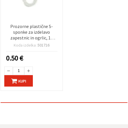
Prozorne plastične S-
sponke za izdelavo
zapestnic in ogrlic, 13
mm – paket 50 kosov
Koda izdelka:
501716
0.50
€
KUPI