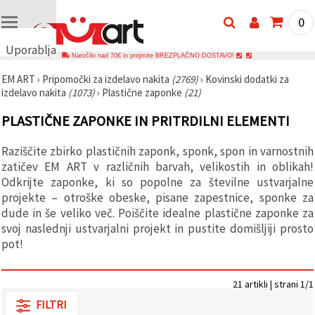
0
Uporabljamo
Naročilo nad 70€ in prejmite BREZPLAČNO DOSTAVO!
piškotke
EM ART
›
Pripomočki za izdelavo nakita
(2769)
›
Kovinski dodatki za
🍪
izdelavo nakita
(1073)
›
Plastične zaponke
(21)
Uporabljamo
piškotke in
PLASTIČNE ZAPONKE IN PRITRDILNI ELEMENTI
podobne
tehnologije,
da
Raziščite zbirko plastičnih zaponk, sponk, spon in varnostnih
zagotovimo
pravilno
zatičev EM ART v različnih barvah, velikostih in oblikah!
delovanje
Odkrijte zaponke, ki so popolne za številne ustvarjalne
spletnega
projekte – otroške obeske, pisane zapestnice, sponke za
mesta,
izboljšamo
dude in še veliko več. Poiščite idealne plastične zaponke za
vašo
svoj naslednji ustvarjalni projekt in pustite domišljiji prosto
uporabniško
pot!
izkušnjo ter
z vašim
soglasjem
analiziramo
21 artikli | strani 1/1
promet in
prikazujemo
FILTRI
ustreznejše