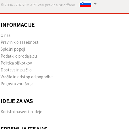
© 2004 - 2026 EM ART Vse pravice pridržane..
INFORMACIJE
O nas
Pravilnik o zasebnosti
Splošni pogoji
Podatki o prodajalcu
Politika piškotkov
Dostava in plačilo
Vračilo in odstop od pogodbe
Pogosta vprašanja
IDEJE ZA VAS
Koristni nasveti in ideje
SPREMLJAJTE NAS