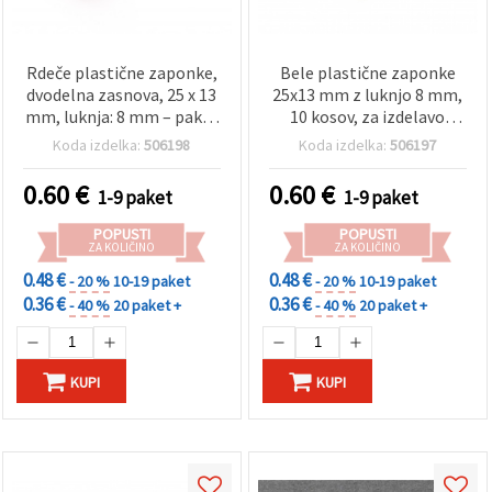
Rdeče plastične zaponke,
Bele plastične zaponke
dvodelna zasnova, 25 x 13
25x13 mm z luknjo 8 mm,
mm, luknja: 8 mm – paket
10 kosov, za izdelavo
10 kosov
nakita
Koda izdelka:
506198
Koda izdelka:
506197
0.60
€
0.60
€
1-9 paket
1-9 paket
POPUSTI
POPUSTI
ZA KOLIČINO
ZA KOLIČINO
0.48 €
0.48 €
- 20 %
10-19 paket
- 20 %
10-19 paket
0.36 €
0.36 €
- 40 %
20 paket +
- 40 %
20 paket +
KUPI
KUPI