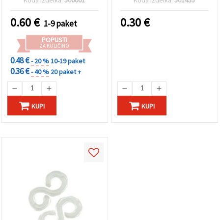
0.60
€
0.30
€
1-9 paket
POPUSTI
ZA KOLIČINO
0.48 €
- 20 %
10-19 paket
0.36 €
- 40 %
20 paket +
KUPI
KUPI