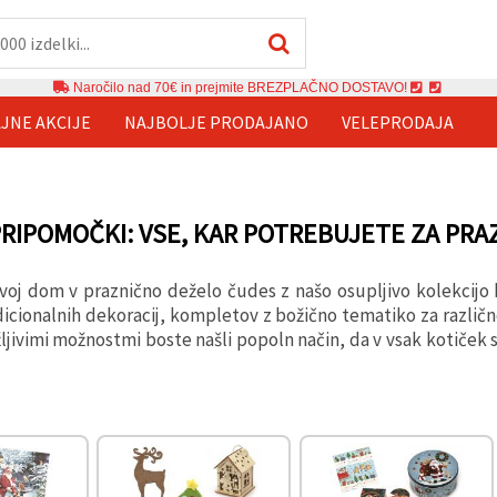
Naročilo nad 70€ in prejmite BREZPLAČNO DOSTAVO!
JNE AKCIJE
NAJBOLJE PRODAJANO
VELEPRODAJA
PRIPOMOČKI: VSE, KAR POTREBUJETE ZA PRA
oj dom v praznično deželo čudes z našo osupljivo kolekcijo b
dicionalnih dekoracij, kompletov z božično tematiko za različne
žljivimi možnostmi boste našli popoln način, da v vsak kotiček