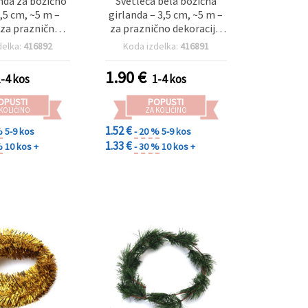
anda za božično
Svetleča bela božična
1,5 cm, ~5 m –
girlanda – 3,5 cm, ~5 m –
za praznično
za praznično dekoracijo
ekoracijo in
doma in elegantne
delka:
416892
Koda izdelka:
416891
 praznične
praznične aranžmaje
žmaje DIY
1.90
€
1-4 kos
1-4 kos
OPUSTI
POPUSTI
 KOLIČINO
ZA KOLIČINO
1.52 €
%
5-9 kos
- 20 %
5-9 kos
1.33 €
%
10 kos +
- 30 %
10 kos +