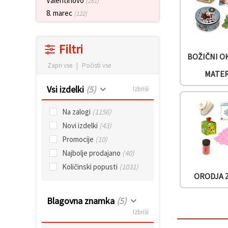
Valentinovo
(281)
vsebine in
8. marec
oglase, tudi
(122)
s pomočjo
naših
partnerjev
za analitiko
Filtri
in trženje.
BOŽIČNI O
Zapri vse
|
Počisti vse
S klikom na
MATER
»Sprejmi
vse!« se
Vsi izdelki
(5)
Izbriši
lahko
strinjate z
uporabo
Na zalogi
(1156)
vseh
piškotkov.
Novi izdelki
(43)
Ali pa v
Promocije
(10)
Nastavitvah
označite
Najbolje prodajano
(40)
svoje
preference z
Količinski popusti
(1031)
izbiro
ORODJA 
določene
vrste
piškotkov
Blagovna znamka
(5)
in klikom
Izbriši
na gumb
»Shrani«.