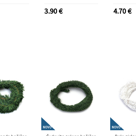
tev božičnega
božičnega drevesca in
zlata 
in praznične
praznične dekoracije
okrasitev 
3.90
€
4.70
€
oracije
sezonsk
NOVO
NOVO