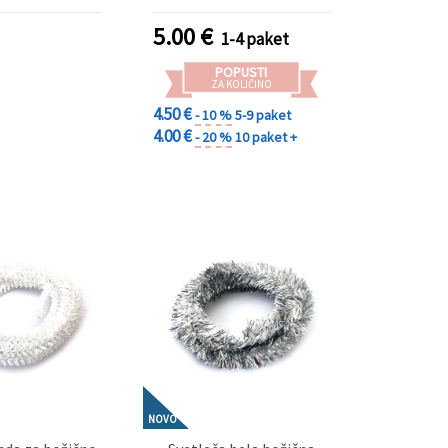
barva) – za
barva) – mešan set 12
božične jelke in
kosov
5.00
€
1-4 paket
e dekoracije
POPUSTI
ZA KOLIČINO
4.50 €
- 10 %
5-9 paket
4.00 €
- 20 %
10 paket +
NOVO