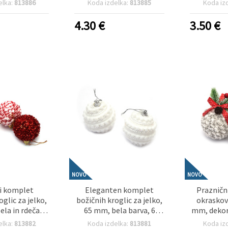
elka:
813886
Koda izdelka:
813885
Koda iz
 za okrasitev
okrasitev božičnega
okrasit
ke in praznične
drevesa in sezonske
drevesca
4.30
€
3.50
€
oracije
dekoracije DIY
dek
NOVO
NOVO
ni komplet
Eleganten komplet
Prazničn
oglic za jelko,
božičnih kroglic za jelko,
okraskov
ela in rdeča
65 mm, bela barva, 6
mm, dekora
osov – idealno
kosov – za okrasitev
kosi (sr
elka:
813882
Koda izdelka:
813881
Koda iz