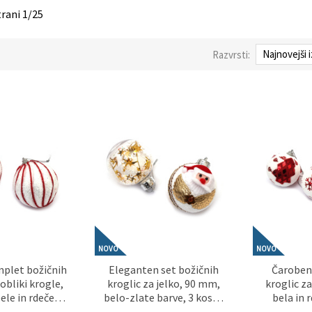
trani 1/25
Razvrsti:
NOVO
NOVO
mplet božičnih
Eleganten set božičnih
Čaroben 
obliki krogle,
kroglic za jelko, 90 mm,
kroglic z
ele in rdeče
belo-zlate barve, 3 kosi –
bela in 
ščicami, 3 kosi
idealno za praznično
kosov – 