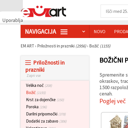
Uporabljamo
piškotke
NAVIGACIJA
NOVO
PRODA
🍪
Uporabljamo
piškotke in
EM ART
›
Priložnosti in prazniki
(2956)
›
Božič
(1155)
podobne
tehnologije,
da
BOŽIČNI 
Priložnosti in
zagotovimo
pravilno
prazniki
delovanje
Spremenite sv
Zapri vse
spletnega
mesta,
okraskov, tra
izboljšamo
Velika noč
(208)
1.500 razpolo
vašo
Božič
(1155)
cenah.
uporabniško
izkušnjo ter
Poglej več
Krst za dojenčke
(150)
z vašim
Poroka
(196)
soglasjem
analiziramo
Darilni pripomočki
(378)
promet in
Dodatki za zabavo
(306)
prikazujemo
ustreznejše