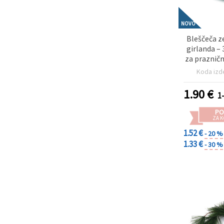
NOVO
Bleščeča z
girlanda – 
za prazničn
dekoracijo
Koda izd
(hobi in
mat
1.90
€
1
PO
ZA K
1.52 €
- 20 %
1.33 €
- 30 %