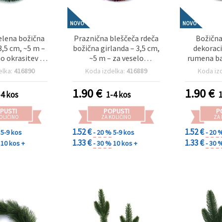
NOVO
NOVO
elena božična
Praznična bleščeča rdeča
Božična
3,5 cm, ~5 m –
božična girlanda – 3,5 cm,
dekoraci
o okrasitev in
~5 m – za veselo
rumena bar
 božične jelke
praznično okrasitev in
m – prazni
elka:
416890
Koda izdelka:
416889
Koda iz
 ustvarjalni
okraske za božično jelko
za božič
eriali)
o
1.90
€
1.90
€
-4 kos
1-4 kos
PUSTI
POPUSTI
P
OLIČINO
ZA KOLIČINO
ZA
1.52 €
1.52 €
5-9 kos
- 20 %
5-9 kos
- 20 
1.33 €
1.33 €
10 kos +
- 30 %
10 kos +
- 30 