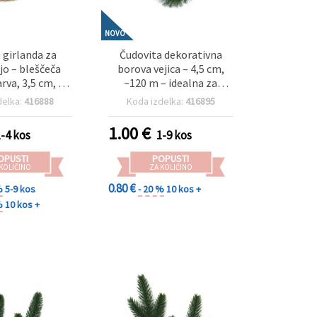
NOVO
 girlanda za
Čudovita dekorativna
jo – bleščeča
borova vejica – 4,5 cm,
va, 3,5 cm, ~5
~120 m – idealna za
čni lameta trak
božične girlande,
delka:
416888
Koda izdelka:
416895
ne in domače
praznično dekoracijo
kraske
doma in ustvarjalne
1.00
€
1-4 kos
1-9 kos
hobby craft projekte
OPUSTI
POPUSTI
 KOLIČINO
ZA KOLIČINO
0.80 €
%
5-9 kos
- 20 %
10 kos +
%
10 kos +