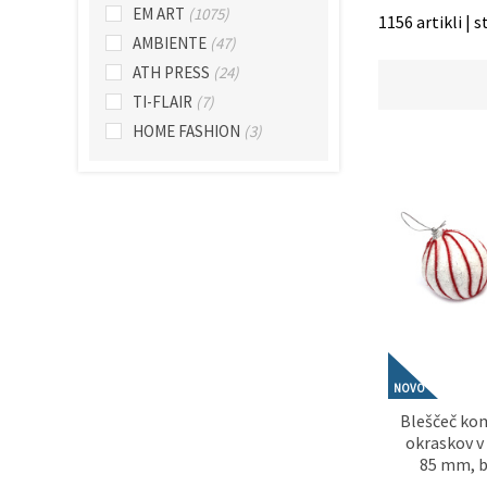
EM ART
(1075)
1156 artikli | s
Sprejmi
AMBIENTE
(47)
vse
ATH PRESS
(24)
TI-FLAIR
(7)
Nastavitve
HOME FASHION
(3)
NOVO
Bleščeč ko
okraskov v 
85 mm, b
barve z ble