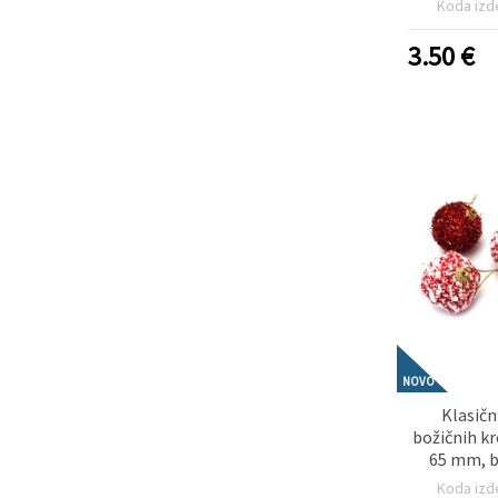
Koda izd
– idealno
božične jel
3.50
€
dek
NOVO
Klasič
božičnih kr
65 mm, b
barva, 12 k
Koda izd