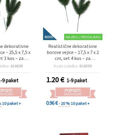
NAJBOLJ PRODAJANO
NOVO
ne dekorativne
Realistične dekorativne
ce – 25,5 x 7,5 x
borove vejice – 17,5 x 7 x 2
et 3 kos – za
cm, set 4 kos – za
čno domačo
praznične aranžmaje in
delka:
416898
Koda izdelka:
416899
jo in božične
božične dekoracije DIY
žmaje DIY
1.20
€
1-9 paket
1-9 paket
OPUSTI
POPUSTI
 KOLIČINO
ZA KOLIČINO
0.96 €
%
10 paket +
- 20 %
10 paket +