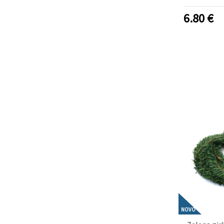
za okrasi
drevesa 
6.80
€
dek
NOVO