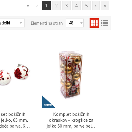
«
‹
1
2
3
4
5
›
»
Elementi na stran:
NOVO
set božičnih
Komplet božičnih
a jelko, 65 mm,
okraskov – kroglice za
rdeča barva, 6
jelko 60 mm, barve bela,
za praznično
rdeča in zlata (20 kosov) –