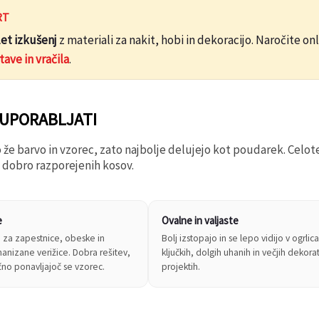
RT
let izkušenj
z materiali za nakit, hobi in dekoracijo. Naročite 
ave in vračila
.
 UPORABLJATI
 že barvo in vzorec, zato najbolje delujejo kot poudarek. Celoten
 dobro razporejenih kosov.
e
Ovalne in valjaste
a za zapestnice, obeske in
Bolj izstopajo in se lepo vidijo v ogrlic
nizane verižice. Dobra rešitev,
ključkih, dolgih uhanih in večjih dekora
ično ponavljajoč se vzorec.
projektih.