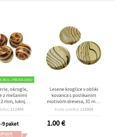
AJBOLJ PRODAJANO
erle, okrogle,
Lesene kroglice v obliki
e z mešanimi
kovanca s poslikanim
12 mm, luknja 4
motivom drevesa, 31 mm,
g (~30 kosov)
luknja 6 mm – 4 kosi
delka:
112494
Koda izdelka:
122004
1.00
€
1-9 paket
OPUSTI