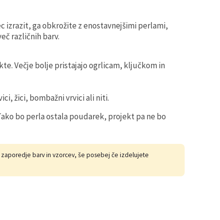
rec izrazit, ga obkrožite z enostavnejšimi perlami,
eč različnih barv.
te. Večje bolje pristajajo ogrlicam, ključkom in
ci, žici, bombažni vrvici ali niti.
Tako bo perla ostala poudarek, projekt pa ne bo
li zaporedje barv in vzorcev, še posebej če izdelujete