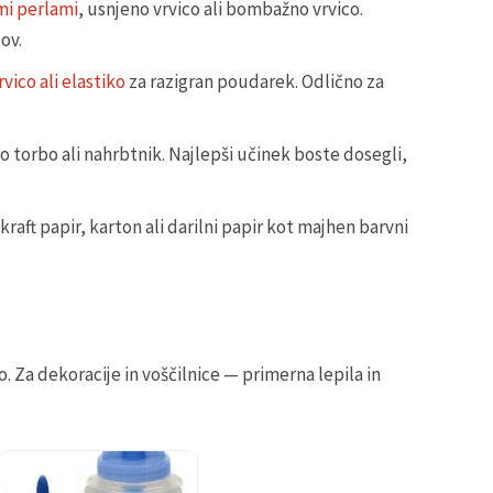
mi perlami
, usnjeno vrvico ali bombažno vrvico.
ov.
rvico ali elastiko
za razigran poudarek. Odlično za
no torbo ali nahrbtnik. Najlepši učinek boste dosegli,
kraft papir, karton ali darilni papir kot majhen barvni
lo. Za dekoracije in voščilnice — primerna lepila in