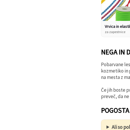
Vrvica in elast
za zapestnice
NEGA IN 
Pobarvane les
kozmetiko in 
na mesta z man
Če jih boste p
preveč, da ne 
POGOSTA
Ali so p