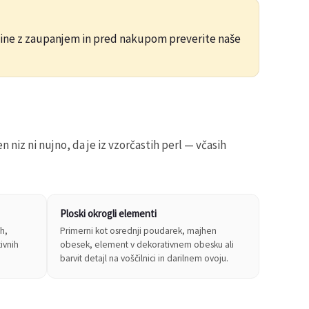
online z zaupanjem in pred nakupom preverite naše
 niz ni nujno, da je iz vzorčastih perl — včasih
Ploski okrogli elementi
ah,
Primerni kot osrednji poudarek, majhen
tivnih
obesek, element v dekorativnem obesku ali
barvit detajl na voščilnici in darilnem ovoju.