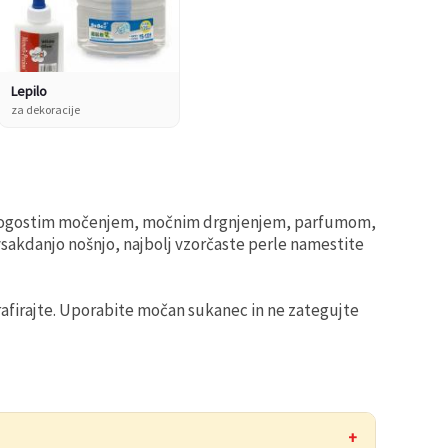
Lepilo
za dekoracije
ed pogostim močenjem, močnim drgnjenjem, parfumom,
vsakdanjo nošnjo, najbolj vzorčaste perle namestite
ografirajte. Uporabite močan sukanec in ne zategujte
+