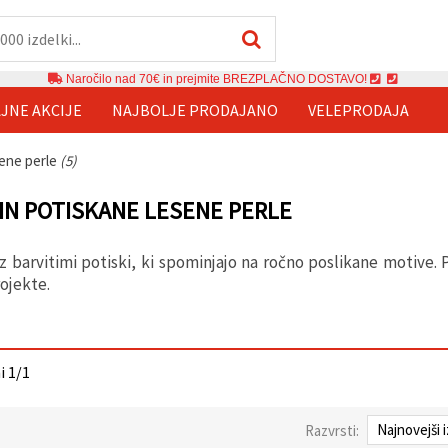
Naročilo nad 70€ in prejmite BREZPLAČNO DOSTAVO!
JNE AKCIJE
NAJBOLJE PRODAJANO
VELEPRODAJA
sene perle
(5)
IN POTISKANE LESENE PERLE
z barvitimi potiski, ki spominjajo na ročno poslikane motive. 
ojekte.
ni 1/1
Razvrsti: