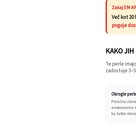
Zakaj EM A
Več kot 20 
pogoje dost
KAKO JIH
Te perle imajo
zadostuje 3–5
Okrogle perl
Priročna izbir
enakomerno na
ko želite ritm