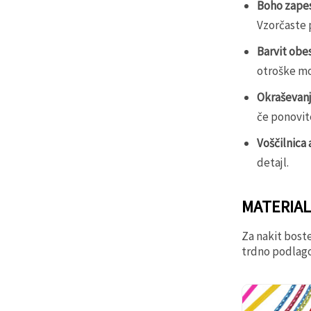
Boho zapes
Vzorčaste 
Barvit obes
otroške mo
Okraševanje
če ponovite
Voščilnica 
detajl.
MATERIAL
Za nakit boste
trdno podlago