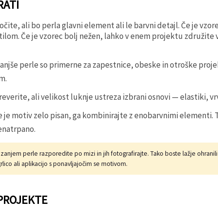
RATI
očite, ali bo perla glavni element ali le barvni detajl. Če je vzo
stilom. Če je vzorec bolj nežen, lahko v enem projektu združite v
njše perle so primerne za zapestnice, obeske in otroške projek
m.
everite, ali velikost luknje ustreza izbrani osnovi — elastiki, vrvi
 je motiv zelo pisan, ga kombinirajte z enobarvnimi elementi. 
enatrpano.
zanjem perle razporedite po mizi in jih fotografirajte. Tako boste lažje ohrani
lico ali aplikacijo s ponavljajočim se motivom.
 PROJEKTE