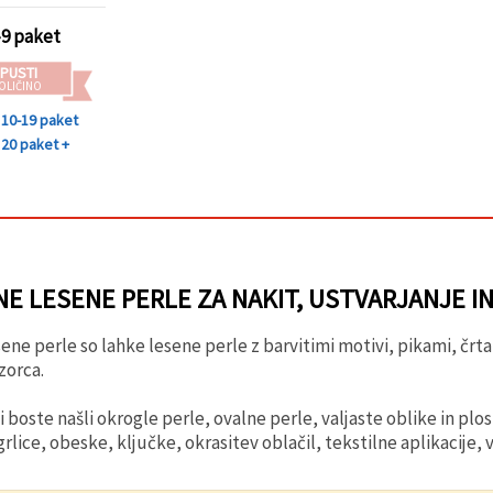
arjanje
-9 paket
PUSTI
OLIČINO
10-19 paket
20 paket +
E LESENE PERLE ZA NAKIT, USTVARJANJE I
ne perle so lahke lesene perle z barvitimi motivi, pikami, črt
zorca.
ji boste našli okrogle perle, ovalne perle, valjaste oblike in pl
rlice, obeske, ključke, okrasitev oblačil, tekstilne aplikacije, 