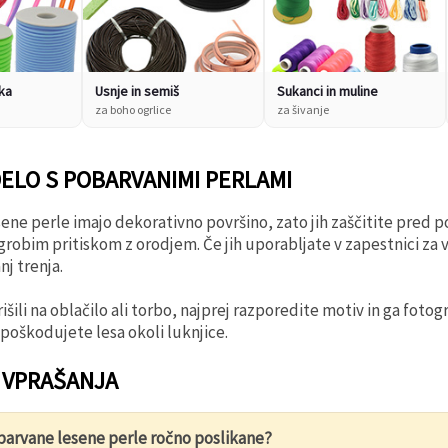
ika
Usnje in semiš
Sukanci in muline
za boho ogrlice
za šivanje
DELO S POBARVANIMI PERLAMI
ene perle imajo dekorativno površino, zato jih zaščitite pr
grobim pritiskom z orodjem. Če jih uporabljate v zapestnici za 
j trenja.
rišili na oblačilo ali torbo, najprej razporedite motiv in ga fot
poškodujete lesa okoli luknjice.
 VPRAŠANJA
obarvane lesene perle ročno poslikane?