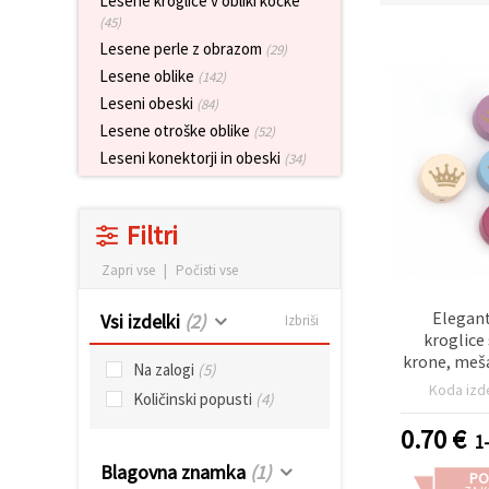
Lesene kroglice v obliki kocke
vsebine in
(45)
oglase, tudi
s pomočjo
Lesene perle z obrazom
(29)
naših
Lesene oblike
(142)
partnerjev
za analitiko
Leseni obeski
(84)
in trženje.
Lesene otroške oblike
(52)
S klikom na
Leseni konektorji in obeski
»Sprejmi
(34)
vse!« se
lahko
strinjate z
Filtri
uporabo
vseh
piškotkov.
Zapri vse
|
Počisti vse
Ali pa v
Nastavitvah
označite
Elegant
Vsi izdelki
(2)
Izbriši
svoje
kroglice
preference z
krone, meš
izbiro
Na zalogi
(5)
20 x 10–
določene
Koda izd
Količinski popusti
(4)
vrste
nakit, perla
piškotkov
ustvarjanj
0.70
€
in klikom
1
mm, pak
na gumb
Blagovna znamka
(1)
»Shrani«.
PO