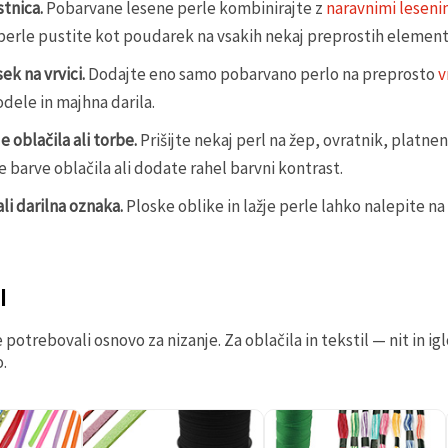
tnica.
Pobarvane lesene perle kombinirajte z
naravnimi leseni
perle pustite kot poudarek na vsakih nekaj preprostih element
ek na vrvici.
Dodajte eno samo pobarvano perlo na preprosto
v
dele in majhna darila.
 oblačila ali torbe.
Prišijte nekaj perl na žep, ovratnik, platne
 barve oblačila ali dodate rahel barvni kontrast.
ali darilna oznaka.
Ploske oblike in lažje perle lahko nalepite na 
I
 potrebovali osnovo za nizanje. Za oblačila in tekstil — nit in ig
.