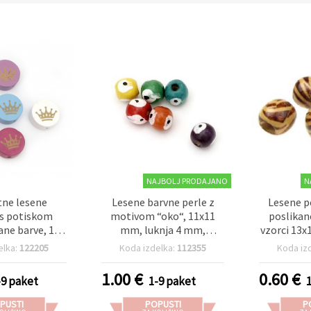
NAJBOLJ PRODAJANO
N
ne lesene
Lesene barvne perle z
Lesene p
 s potiskom
motivom “oko“, 11x11
poslikan
ane barve, 19–
mm, luknja 4 mm,
vzorci 13x
10,5 mm – za
mešane barve, 20 g (~30
mm – 20 
elka:
122205
Koda izdelka:
112355
Koda iz
nje in DIY hobi
kosov) – za nakit,
e, luknja 2,5
zapestnice, ogrlice in
1.00
€
0.60
€
-9 paket
1-9 paket
et 5 kosov
dekoracije
PUSTI
POPUSTI
P