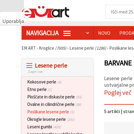
Uporabljamo
piškotke
NAVIGACIJA
NOVO
PRODA
🍪
Uporabljamo
piškotke in
EM ART
›
Kroglice
(7695)
›
Lesene perle
(1286)
›
Poslikane le
podobne
tehnologije,
da
BARVANE 
Lesene perle
zagotovimo
pravilno
Zapri vse
delovanje
Lesene perle 
spletnega
Kokosove perle
(4)
mesta,
ustvarjalne pr
izboljšamo
Etno perle
(1)
Poglej več
vašo
Ploščate in diskaste perle
(93)
uporabniško
izkušnjo ter
Ovalne in cilindrične perle
(88)
z vašim
5 artikli | stra
Poslikane lesene perle
(5)
soglasjem
analiziramo
Okrogle lesene perle
(281)
promet in
Leseni gumbi
(428)
prikazujemo
ustreznejše