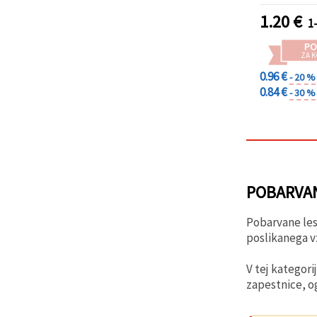
ustv
1.20
€
1
PO
ZA K
0.96 €
- 20 %
0.84 €
- 30 %
POBARVAN
Pobarvane lese
poslikanega v
V tej kategori
zapestnice, og