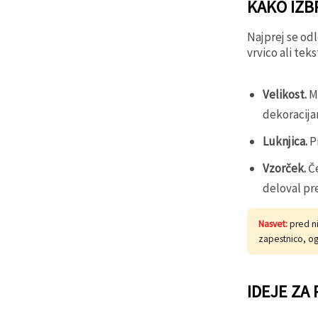
KAKO IZB
Najprej se odl
vrvico ali tek
Velikost.
Ma
dekoracija
Luknjica.
Pr
Vzorček.
Če
deloval pr
Nasvet:
pred ni
zapestnico, ogr
IDEJE ZA