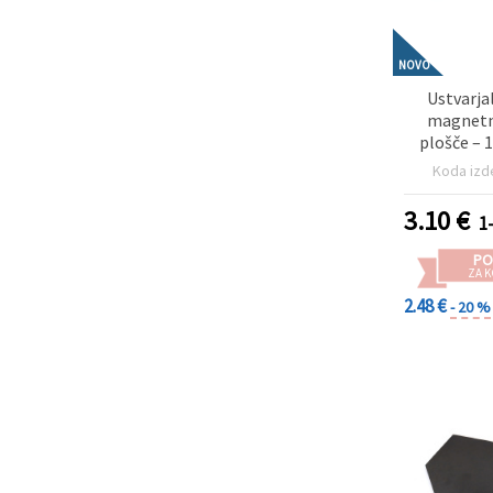
NOVO
Ustvarja
magnetne
plošče – 1
gladka 
Koda izd
površina z
dekoriranj
3.10
€
1
otroške 
delavnice
PO
dekora
ZA K
2.48 €
- 20 %