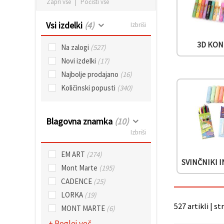
Zapri vse
|
Počisti vse
vsebine in
oglase, tudi
s pomočjo
Vsi izdelki
(4)
Izbriši
naših
partnerjev
3D KO
za analitiko
Na zalogi
(527)
in trženje.
Novi izdelki
(17)
S klikom na
»Sprejmi
Najbolje prodajano
(16)
vse!« se
Količinski popusti
(340)
lahko
strinjate z
uporabo
vseh
Blagovna znamka
(10)
piškotkov.
Ali pa v
Izbriši
Nastavitvah
označite
svoje
EM ART
(274)
preference z
SVINČNIKI I
Mont Marte
(195)
izbiro
določene
CADENCE
(25)
vrste
piškotkov
LORKA
(19)
in klikom
527 artikli | st
MONT MARTE
(6)
na gumb
»Shrani«.
+ Poglej več