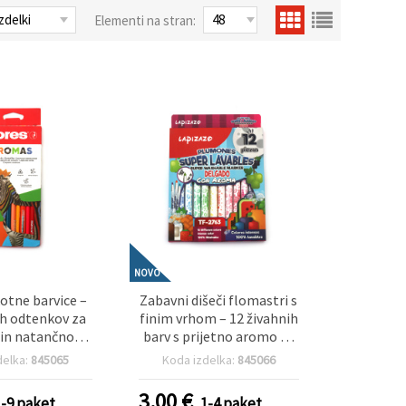
Elementi na stran:
NOVO
kotne barvice –
Zabavni dišeči flomastri s
vih odtenkov za
finim vrhom – 12 živahnih
in natančno
barv s prijetno aromo za
likovni pribor)
ustvarjalne otroke in
delka:
845065
Koda izdelka:
845066
ljubitelje risanja ter
ustvarjanja
3.00
€
1-9 paket
1-4 paket