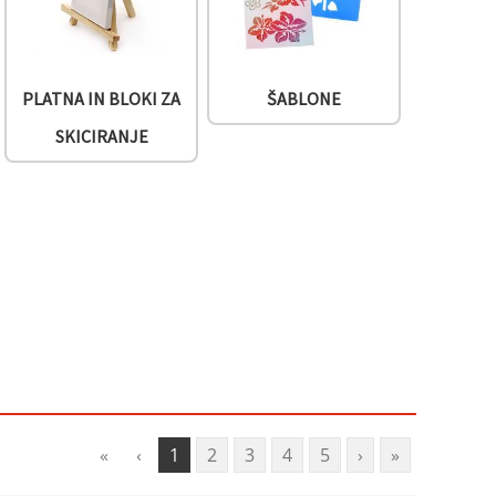
PLATNA IN BLOKI ZA
ŠABLONE
SKICIRANJE
«
‹
1
2
3
4
5
›
»