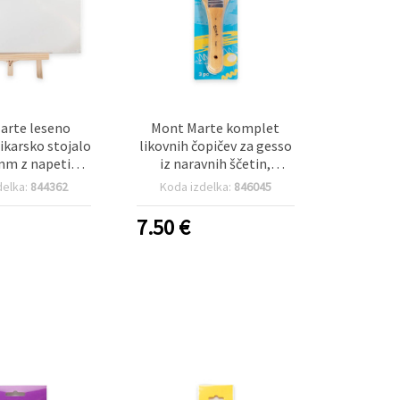
arte leseno
Mont Marte komplet
likarsko stojalo
likovnih čopičev za gesso
mm z napetim
iz naravnih ščetin,
 150x200 mm,
velikosti 2, 4 in 6 – 3 kosi
delka:
844362
Koda izdelka:
846045
Large
7.50
€