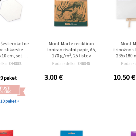
e šesterokotne
Mont Marte recikliran
Mont M
 slikarske
toniran risalni papir, A5,
trinožno s
x10 cm, set 4 –
170 g/m², 25 listov
235x180 
montirana
platnom
elka:
844392
Koda izdelka:
846345
Koda iz
a slikanje in
e, idealno za
3.00
€
10.50
€
-9 paket
ustvarjalne
 hobby in DIY
PUSTI
cijo doma
OLIČINO
10 paket +