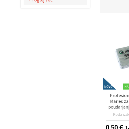
Sprejmi
vse
Nastavitve
NA
NOVO
Profesion
Maries za
poudarjan
natančn
Koda izd
umetnik
skiciranje i
0.50
€
1