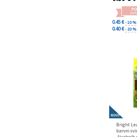
PO
ZA K
0.45 €
- 10 %
0.40 €
- 20 %
NOVO
Bright Le
barvni svi
živahnih