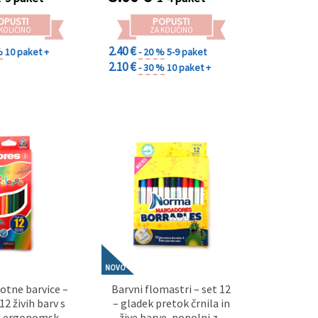
OPUSTI
POPUSTI
 KOLIČINO
ZA KOLIČINO
2.40 €
%
10 paket +
- 20 %
5-9 paket
2.10 €
- 30 %
10 paket +
NOVO
kotne barvice –
Barvni flomastri – set 12
2 živih barv s
– gladek pretok črnila in
– ergonomska
žive barve, popolni za