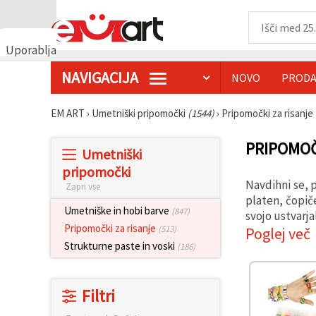
Uporabljamo
piškotke
NAVIGACIJA
NOVO
PRODA
🍪
Uporabljamo
piškotke in
EM ART
›
Umetniški pripomočki
(1544)
›
Pripomočki za risanje
podobne
tehnologije,
da
PRIPOMOČ
Umetniški
zagotovimo
pravilno
pripomočki
delovanje
Navdihni se, p
Zapri vse
spletnega
mesta,
platen, čopiče
izboljšamo
Umetniške in hobi barve
(847)
svojo ustvarja
vašo
Pripomočki za risanje
(513)
Poglej več
uporabniško
izkušnjo ter
Strukturne paste in voski
(186)
z vašim
soglasjem
analiziramo
promet in
Filtri
prikazujemo
ustreznejše