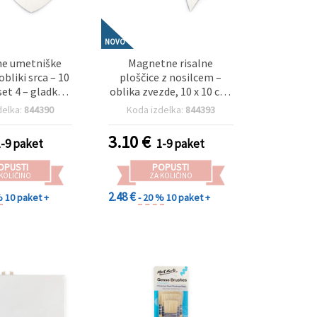
NOVO
e umetniške
Magnetne risalne
obliki srca – 10
ploščice z nosilcem –
set 4 – gladka
oblika zvezde, 10 x 10 cm,
za barvanje in
paket 4 kos – idealno za
delka:
844390
Koda izdelka:
844393
je, idealno za
slikanje, dekoriranje in
stvarjanje, DIY
DIY ustvarjalne projekte
3.10
€
1-9 paket
1-9 paket
n domači dekor
OPUSTI
POPUSTI
 KOLIČINO
ZA KOLIČINO
2.48 €
%
10 paket +
- 20 %
10 paket +