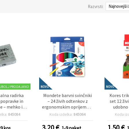
Razvrsti:
JBOLJ PRODAJANO
NOVO
NOVO
alna radirka
Mondete barvni svinčniki
Kores tri
 popravke in
– 24 živih odtenkov z
set 12 ži
je – mehko in
ergonomskim oprijemom
udobno 
o orodje za
za gladko in udobno
risanje (
elka:
845084
Koda izdelka:
845064
Koda iz
e, risanje,
risanje in skiciranje
n delo z ogljem
3.20
€
1.50
€
-9 kos
1-9 paket