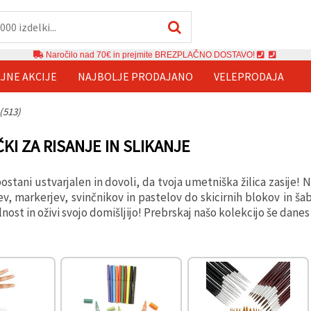
Naročilo nad 70€ in prejmite BREZPLAČNO DOSTAVO!
JNE AKCIJE
NAJBOLJE PRODAJANO
VELEPRODAJA
(513)
KI ZA RISANJE IN SLIKANJE
ostani ustvarjalen in dovoli, da tvoja umetniška žilica zasije! N
v, markerjev, svinčnikov in pastelov do skicirnih blokov in šab
lnost in oživi svojo domišljijo! Prebrskaj našo kolekcijo še danes