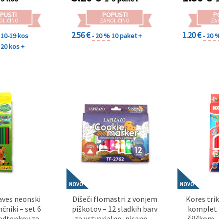
PUSTI
POPUSTI
P
OLIČINO
ZA KOLIČINO
ZA
2.56 €
1.20 €
10-19 kos
- 20 %
10 paket +
- 20 
20 kos +
NOVO
NOVO
aves neonski
Dišeči flomastri z vonjem
Kores tri
nčniki – set 6
piškotov – 12 sladkih barv
komplet 1
 odtenkov za
za ustvarjalno, pisano in
šilčkom 