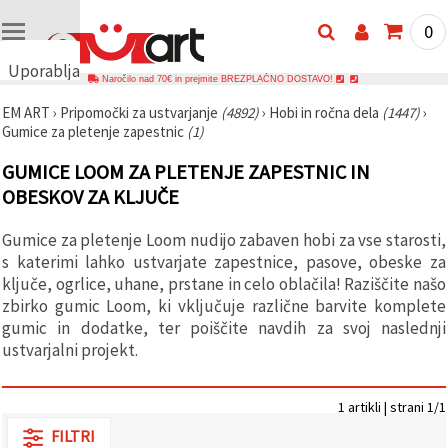
0
Uporabljamo
Naročilo nad 70€ in prejmite BREZPLAČNO DOSTAVO!
piškotke
EM ART
›
Pripomočki za ustvarjanje
(4892)
›
Hobi in ročna dela
(1447)
›
🍪
Gumice za pletenje zapestnic
(1)
Uporabljamo
piškotke in
GUMICE LOOM ZA PLETENJE ZAPESTNIC IN
podobne
tehnologije,
OBESKOV ZA KLJUČE
da
zagotovimo
pravilno
Gumice za pletenje Loom nudijo zabaven hobi za vse starosti,
delovanje
s katerimi lahko ustvarjate zapestnice, pasove, obeske za
spletnega
mesta,
ključe, ogrlice, uhane, prstane in celo oblačila! Raziščite našo
izboljšamo
zbirko gumic Loom, ki vključuje različne barvite komplete
vašo
gumic in dodatke, ter poiščite navdih za svoj naslednji
uporabniško
izkušnjo ter
ustvarjalni projekt.
z vašim
soglasjem
analiziramo
1 artikli | strani 1/1
promet in
prikazujemo
FILTRI
ustreznejše