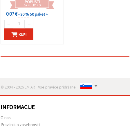
POPUSTI
ZA KOLIČINO
Sprejmi
0.07 €
- 30 %
50 paket +
vse
Nastavitve
KUPI
© 2004 - 2026 EM ART Vse pravice pridržane..
INFORMACIJE
O nas
Pravilnik o zasebnosti