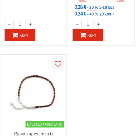
0.28 €
- 30 %
5-19 kos
Sprejmi
0.24 €
- 40 %
20 kos +
vse
Nastavitve
KUPI
KUPI
NAJBOLJ PRODAJANO
Rjava zapestnica iz