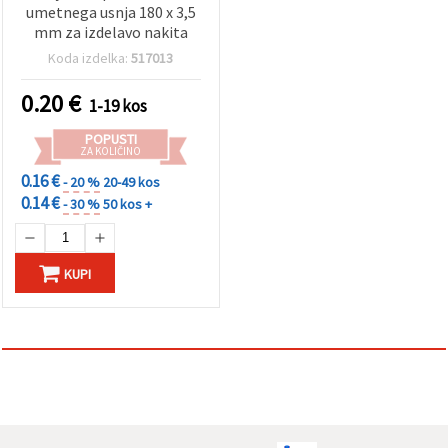
umetnega usnja 180 x 3,5
mm za izdelavo nakita
Koda izdelka:
517013
0.20
€
1-19 kos
POPUSTI
ZA KOLIČINO
0.16 €
- 20 %
20-49 kos
0.14 €
- 30 %
50 kos +
KUPI