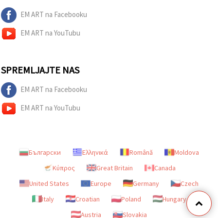
EM ART na Facebooku
EM ART na YouTubu
SPREMLJAJTE NAS
EM ART na Facebooku
EM ART na YouTubu
Български
Ελληνικά
Română
Moldova
Κύπρος
Great Britain
Canada
United States
Europe
Germany
Czech
Italy
Croatian
Poland
Hungary
Austria
Slovakia