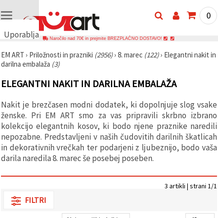
0
Uporabljamo
Naročilo nad 70€ in prejmite BREZPLAČNO DOSTAVO!
piškotke
EM ART
›
Priložnosti in prazniki
(2956)
›
8. marec
(122)
›
Elegantni nakit in
🍪
darilna embalaža
(3)
Uporabljamo
piškotke in
ELEGANTNI NAKIT IN DARILNA EMBALAŽA
podobne
tehnologije,
da
Nakit je brezčasen modni dodatek, ki dopolnjuje slog vsake
zagotovimo
pravilno
ženske. Pri EM ART smo za vas pripravili skrbno izbrano
delovanje
kolekcijo elegantnih kosov, ki bodo njene praznike naredili
spletnega
nepozabne. Predstavljeni v naših čudovitih darilnih škatlicah
mesta,
izboljšamo
in dekorativnih vrečkah ter podarjeni z ljubeznijo, bodo vaša
vašo
darila naredila 8. marec še posebej poseben.
uporabniško
izkušnjo ter
z vašim
soglasjem
3 artikli | strani 1/1
analiziramo
promet in
FILTRI
prikazujemo
ustreznejše