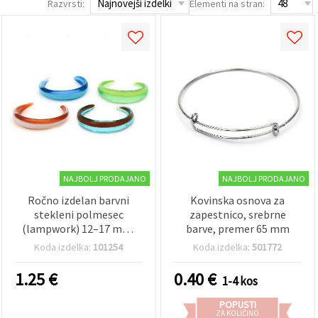
Razvrsti:
Elementi na stran:
vsebine in
oglase, tudi
s pomočjo
naših
partnerjev
za analitiko
in trženje.
S klikom na
»Sprejmi
vse!« se
lahko
strinjate z
uporabo
vseh
piškotkov.
NAJBOLJ PRODAJANO
NAJBOLJ PRODAJANO
Ali pa v
Nastavitvah
Ročno izdelan barvni
Kovinska osnova za
označite
stekleni polmesec
zapestnico, srebrne
svoje
(lampwork) 12–17 mm,
barve, premer 65 mm
preference z
izbiro
notranji premer 58 mm –
Koda izdelka:
101254
Koda izdelka:
501772
določene
idealno za nakit,
vrste
dekoracije in DIY projekte
piškotkov
1.25
€
0.40
€
1-4 kos
– mešane barve
in klikom
na gumb
POPUSTI
»Shrani«.
ZA KOLIČINO