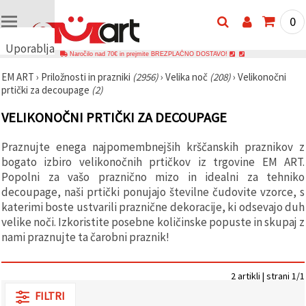
0
Uporabljamo
Naročilo nad 70€ in prejmite BREZPLAČNO DOSTAVO!
piškotke
EM ART
›
Priložnosti in prazniki
(2956)
›
Velika noč
(208)
›
Velikonočni
🍪
prtički za decoupage
(2)
Uporabljamo
piškotke in
VELIKONOČNI PRTIČKI ZA DECOUPAGE
podobne
tehnologije,
da
Praznujte enega najpomembnejših krščanskih praznikov z
zagotovimo
pravilno
bogato izbiro velikonočnih prtičkov iz trgovine EM ART.
delovanje
Popolni za vašo praznično mizo in idealni za tehniko
spletnega
decoupage, naši prtički ponujajo številne čudovite vzorce, s
mesta,
izboljšamo
katerimi boste ustvarili praznične dekoracije, ki odsevajo duh
vašo
velike noči. Izkoristite posebne količinske popuste in skupaj z
uporabniško
nami praznujte ta čarobni praznik!
izkušnjo ter
z vašim
soglasjem
analiziramo
2 artikli | strani 1/1
promet in
prikazujemo
FILTRI
ustreznejše