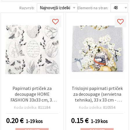
vsebine in
oglase, tudi
Razvrsti:
Elementi na stran:
s pomočjo
naših
partnerjev
za analitiko
in trženje.
S klikom na
»Sprejmi
vse!« se
lahko
strinjate z
uporabo
vseh
piškotkov.
Ali pa v
Nastavitvah
označite
Papirnati prtiček za
Trislojni papirnati prtiček
svoje
preference z
decoupage HOME
za decoupage (servietna
izbiro
FASHION 33x33 cm, 3-
tehnika), 33 x 33 cm - 1
določene
slojen, nežen velikonočni
kos
vrste
Koda izdelka:
811184
Koda izdelka:
810554
motiv – 1 kos
piškotkov
in klikom
0.20
€
0.15
€
1-19 kos
1-19 kos
na gumb
»Shrani«.