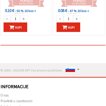
POPUSTI
POPUSTI
ZA KOLIČINO
ZA KOLIČINO
Sprejmi
0.10 €
0.08 €
- 50 %
20 kos +
- 47 %
20 kos +
vse
Nastavitve
KUPI
KUPI
© 2004 - 2026 EM ART Vse pravice pridržane..
INFORMACIJE
O nas
Pravilnik o zasebnosti