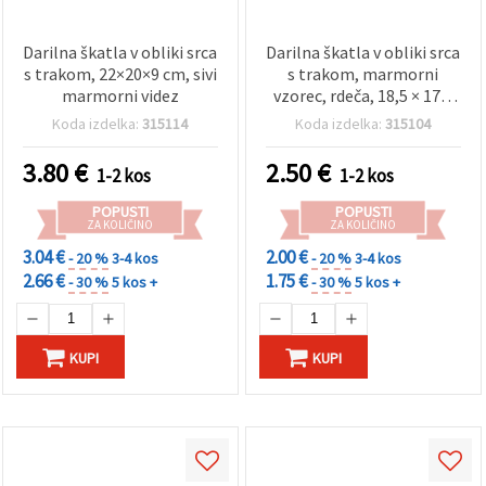
Darilna škatla v obliki srca
Darilna škatla v obliki srca
s trakom, 22×20×9 cm, sivi
s trakom, marmorni
marmorni videz
vzorec, rdeča, 18,5 × 17 ×
7,5 cm – za DIY in ročna
Koda izdelka:
315114
Koda izdelka:
315104
dela
3.80
€
2.50
€
1-2 kos
1-2 kos
POPUSTI
POPUSTI
ZA KOLIČINO
ZA KOLIČINO
3.04 €
2.00 €
- 20 %
3-4 kos
- 20 %
3-4 kos
2.66 €
1.75 €
- 30 %
5 kos +
- 30 %
5 kos +
KUPI
KUPI