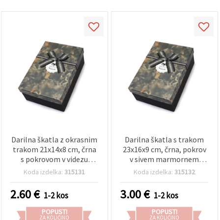
Darilna škatla z okrasnim
Darilna škatla s trakom
trakom 21x14x8 cm, črna
23x16x9 cm, črna, pokrov
s pokrovom v videzu
v sivem marmornem
sivega marmorja
videzu
Koda izdelka:
315131
Koda izdelka:
315132
2.60
€
3.00
€
1-2 kos
1-2 kos
POPUSTI
POPUSTI
ZA KOLIČINO
ZA KOLIČINO