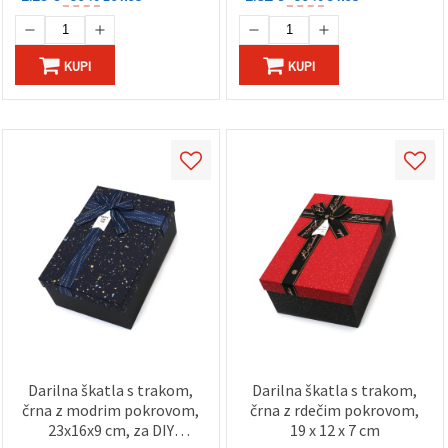
KUPI
KUPI
Darilna škatla s trakom,
Darilna škatla s trakom,
črna z modrim pokrovom,
črna z rdečim pokrovom,
23x16x9 cm, za DIY
19 x 12 x 7 cm