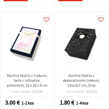
Darilna škatla z trakom,
Darilna škatla z
bela z rožnatim
dekorativnim trakom,
pokrovom, 23 x 16 x 9 cm
19x12x7 cm, črna
Koda izdelka:
315138
Koda izdelka:
315139
3.00
€
1.80
€
1-2 kos
1-4 kos