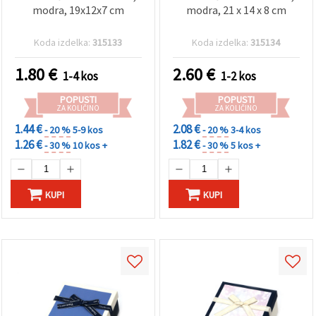
modra, 19x12x7 cm
modra, 21 x 14 x 8 cm
Koda izdelka:
315133
Koda izdelka:
315134
1.80
€
2.60
€
1-4 kos
1-2 kos
POPUSTI
POPUSTI
ZA KOLIČINO
ZA KOLIČINO
1.44 €
2.08 €
- 20 %
5-9 kos
- 20 %
3-4 kos
1.26 €
1.82 €
- 30 %
10 kos +
- 30 %
5 kos +
KUPI
KUPI