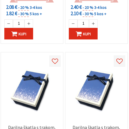
2.08 €
2.40 €
- 20 %
3-4 kos
- 20 %
3-4 kos
1.82 €
2.10 €
- 30 %
5 kos +
- 30 %
5 kos +
KUPI
KUPI
Darilna škatla s trakom,
Darilna škatla s trakom,