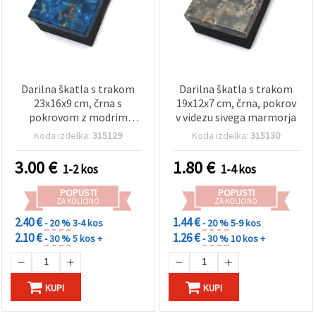
Darilna škatla s trakom
Darilna škatla s trakom
23x16x9 cm, črna s
19x12x7 cm, črna, pokrov
pokrovom z modrim
v videzu sivega marmorja
marmornim učinkom
Koda izdelka:
315129
Koda izdelka:
315130
3.00
€
1.80
€
1-2 kos
1-4 kos
POPUSTI
POPUSTI
ZA KOLIČINO
ZA KOLIČINO
2.40 €
1.44 €
- 20 %
3-4 kos
- 20 %
5-9 kos
2.10 €
1.26 €
- 30 %
5 kos +
- 30 %
10 kos +
KUPI
KUPI