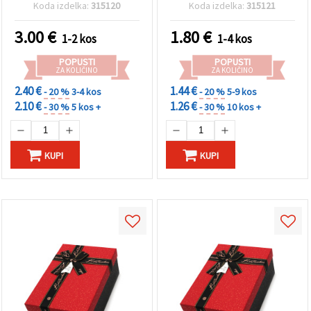
ustvarjanje
Koda izdelka:
315120
Koda izdelka:
315121
3.00
€
1.80
€
1-2 kos
1-4 kos
POPUSTI
POPUSTI
ZA KOLIČINO
ZA KOLIČINO
2.40 €
1.44 €
- 20 %
3-4 kos
- 20 %
5-9 kos
2.10 €
1.26 €
- 30 %
5 kos +
- 30 %
10 kos +
KUPI
KUPI