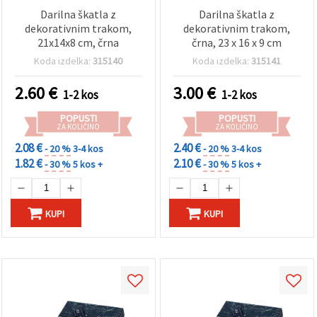
Darilna škatla z
Darilna škatla z
dekorativnim trakom,
dekorativnim trakom,
21x14x8 cm, črna
črna, 23 x 16 x 9 cm
Koda izdelka:
315140
Koda izdelka:
315141
2.60
€
3.00
€
1-2 kos
1-2 kos
POPUSTI
POPUSTI
ZA KOLIČINO
ZA KOLIČINO
2.08 €
2.40 €
- 20 %
3-4 kos
- 20 %
3-4 kos
1.82 €
2.10 €
- 30 %
5 kos +
- 30 %
5 kos +
KUPI
KUPI