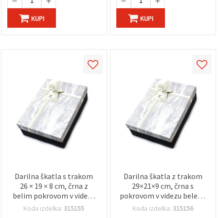
KUPI
KUPI
Darilna škatla s trakom
Darilna škatla z trakom
26 × 19 × 8 cm, črna z
29×21×9 cm, črna s
belim pokrovom v videzu
pokrovom v videzu belega
marmorja
marmorja
Koda izdelka:
315155
Koda izdelka:
315156