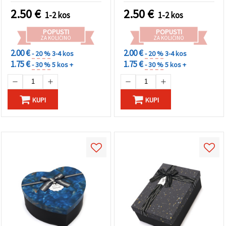
2.50
€
2.50
€
1-2 kos
1-2 kos
POPUSTI
POPUSTI
ZA KOLIČINO
ZA KOLIČINO
2.00 €
2.00 €
- 20 %
3-4 kos
- 20 %
3-4 kos
1.75 €
1.75 €
- 30 %
5 kos +
- 30 %
5 kos +
KUPI
KUPI