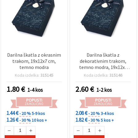
Darilna škatla z okrasnim
Darilna škatla z
trakom, 19x12x7 cm,
dekorativnim trakom,
temno modra
temno modra, 19x12x7
cm
Koda izdelka:
315145
Koda izdelka:
315146
1.80
€
2.60
€
1-4 kos
1-2 kos
POPUSTI
POPUSTI
ZA KOLIČINO
ZA KOLIČINO
1.44 €
2.08 €
- 20 %
5-9 kos
- 20 %
3-4 kos
1.26 €
1.82 €
- 30 %
10 kos +
- 30 %
5 kos +