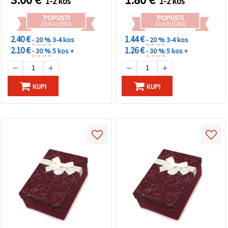
1-2 kos
1-2 kos
POPUSTI
POPUSTI
ZA KOLIČINO
ZA KOLIČINO
2.40 €
1.44 €
- 20 %
3-4 kos
- 20 %
3-4 kos
2.10 €
1.26 €
- 30 %
5 kos +
- 30 %
5 kos +
KUPI
KUPI