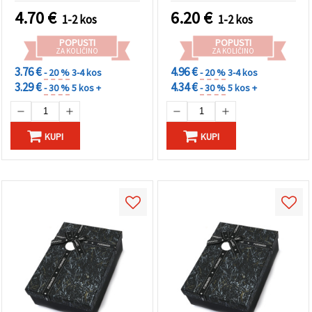
4.70
€
6.20
€
1-2 kos
1-2 kos
POPUSTI
POPUSTI
ZA KOLIČINO
ZA KOLIČINO
3.76 €
4.96 €
- 20 %
3-4 kos
- 20 %
3-4 kos
3.29 €
4.34 €
- 30 %
5 kos +
- 30 %
5 kos +
KUPI
KUPI