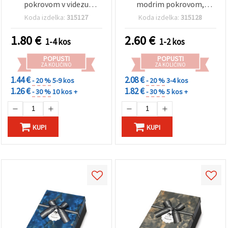
pokrovom v videzu
modrim pokrovom,
modrega marmorja
marmornat videz
Koda izdelka:
315127
Koda izdelka:
315128
1.80
€
2.60
€
1-4 kos
1-2 kos
POPUSTI
POPUSTI
ZA KOLIČINO
ZA KOLIČINO
1.44 €
2.08 €
- 20 %
5-9 kos
- 20 %
3-4 kos
1.26 €
1.82 €
- 30 %
10 kos +
- 30 %
5 kos +
KUPI
KUPI