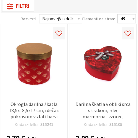
vsebine in
FILTRI
oglase, tudi
s pomočjo
naših
Razvrsti:
Elementi na stran:
partnerjev
za analitiko
in trženje.
S klikom na
»Sprejmi
vse!« se
lahko
strinjate z
uporabo
vseh
piškotkov.
Ali pa v
Nastavitvah
označite
svoje
preference z
Okrogla darilna škatla
Darilna škatla v obliki srca
izbiro
določene
18,5x18,5x17 cm, rdeča s
s trakom, rdeč
vrste
pokrovom v zlati barvi
marmornat vzorec,
piškotkov
22x20x9 cm
in klikom
Koda izdelka:
315241
Koda izdelka:
315105
na gumb
»Shrani«.