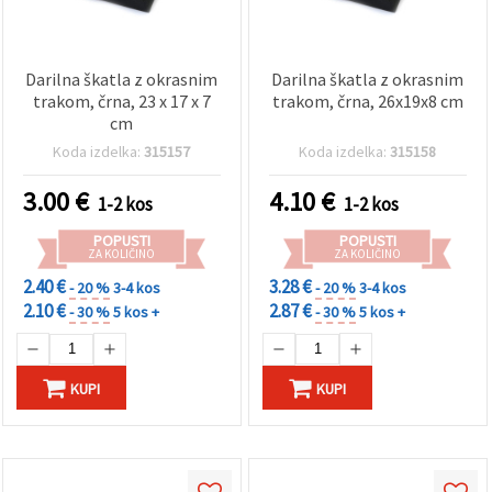
Darilna škatla z okrasnim
Darilna škatla z okrasnim
trakom, črna, 23 x 17 x 7
trakom, črna, 26x19x8 cm
cm
Koda izdelka:
315157
Koda izdelka:
315158
3.00
€
4.10
€
1-2 kos
1-2 kos
POPUSTI
POPUSTI
ZA KOLIČINO
ZA KOLIČINO
2.40 €
3.28 €
- 20 %
3-4 kos
- 20 %
3-4 kos
2.10 €
2.87 €
- 30 %
5 kos +
- 30 %
5 kos +
KUPI
KUPI