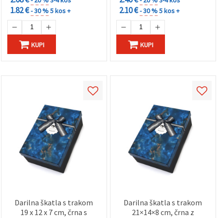
1.82 €
2.10 €
- 30 %
5 kos +
- 30 %
5 kos +
KUPI
KUPI
Darilna škatla s trakom
Darilna škatla s trakom
19 x 12 x 7 cm, črna s
21×14×8 cm, črna z