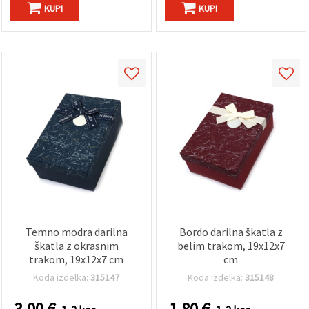
KUPI
KUPI
Temno modra darilna
Bordo darilna škatla z
škatla z okrasnim
belim trakom, 19x12x7
trakom, 19x12x7 cm
cm
Koda izdelka:
315147
Koda izdelka:
315148
3.00
€
1.80
€