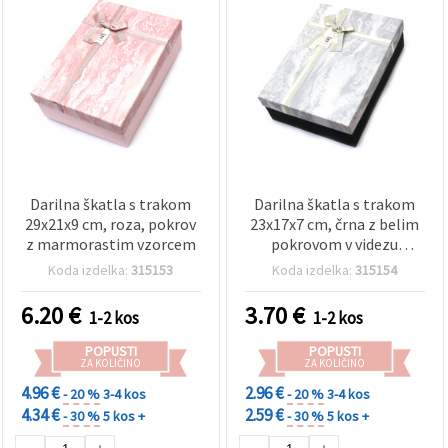
Darilna škatla s trakom
Darilna škatla s trakom
29x21x9 cm, roza, pokrov
23x17x7 cm, črna z belim
z marmorastim vzorcem
pokrovom v videzu
marmorja
Koda izdelka:
315153
Koda izdelka:
315154
6.20
€
3.70
€
1-2 kos
1-2 kos
POPUSTI
POPUSTI
ZA KOLIČINO
ZA KOLIČINO
4.96 €
2.96 €
- 20 %
3-4 kos
- 20 %
3-4 kos
4.34 €
2.59 €
- 30 %
5 kos +
- 30 %
5 kos +