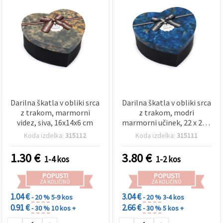
Darilna škatla v obliki srca
Darilna škatla v obliki srca
z trakom, marmorni
z trakom, modri
videz, siva, 16x14x6 cm
marmorni učinek, 22 x 20 x
9 cm
Koda izdelka:
315112
Koda izdelka:
315111
1.30
€
3.80
€
1-4 kos
1-2 kos
POPUSTI
POPUSTI
ZA KOLIČINO
ZA KOLIČINO
1.04 €
3.04 €
- 20 %
5-9 kos
- 20 %
3-4 kos
0.91 €
2.66 €
- 30 %
10 kos +
- 30 %
5 kos +