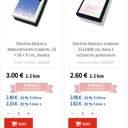
Darilna škatla z
Darilna škatla s trakom
dekorativnim trakom, 23
21x14x8 cm, bela z
× 16 × 9 cm, modra
rožnatim pokrovom
Koda izdelka:
315135
Koda izdelka:
315137
3.00
€
2.60
€
1-2 kos
1-2 kos
POPUSTI
POPUSTI
ZA KOLIČINO
ZA KOLIČINO
2.40 €
2.08 €
- 20 %
3-4 kos
- 20 %
3-4 kos
2.10 €
1.82 €
- 30 %
5 kos +
- 30 %
5 kos +
KUPI
KUPI