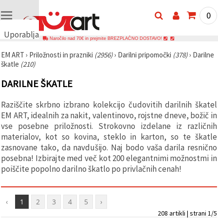
0
Uporabljamo
Naročilo nad 70€ in prejmite BREZPLAČNO DOSTAVO!
piškotke
EM ART
›
Priložnosti in prazniki
(2956)
›
Darilni pripomočki
(378)
›
Darilne
🍪
škatle
(210)
Uporabljamo
piškotke in
DARILNE ŠKATLE
podobne
tehnologije,
da
Raziščite skrbno izbrano kolekcijo čudovitih darilnih škatel
zagotovimo
pravilno
EM ART, idealnih za nakit, valentinovo, rojstne dneve, božič in
delovanje
vse posebne priložnosti. Strokovno izdelane iz različnih
spletnega
materialov, kot so kovina, steklo in karton, so te škatle
mesta,
izboljšamo
zasnovane tako, da navdušijo. Naj bodo vaša darila resnično
vašo
posebna! Izbirajte med več kot 200 elegantnimi možnostmi in
uporabniško
poiščite popolno darilno škatlo po privlačnih cenah!
izkušnjo ter
z vašim
soglasjem
analiziramo
promet in
‹
1
2
3
4
5
›
prikazujemo
208 artikli | strani 1/5
ustreznejše