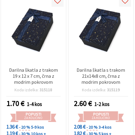
Darilna škatla z trakom
Darilna škatla s trakom
19 x 12 x 7 cm, črna z
21x14x8 cm, črna z
modrim pokrovom
modrim pokrovom
Koda izdelka:
315118
Koda izdelka:
315119
1.70
€
2.60
€
1-4 kos
1-2 kos
POPUSTI
POPUSTI
ZA KOLIČINO
ZA KOLIČINO
1.36 €
2.08 €
- 20 %
5-9 kos
- 20 %
3-4 kos
1.19 €
1.82 €
- 30 %
10 kos +
- 30 %
5 kos +