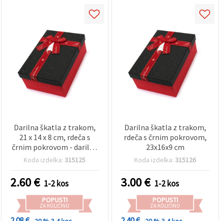
Darilna škatla z trakom,
Darilna škatla z trakom,
21 x 14 x 8 cm, rdeča s
rdeča s črnim pokrovom,
črnim pokrovom - darilna
23x16x9 cm
embalaža
Koda izdelka:
315125
Koda izdelka:
315126
2.60
€
3.00
€
1-2 kos
1-2 kos
POPUSTI
POPUSTI
ZA KOLIČINO
ZA KOLIČINO
2.08 €
2.40 €
- 20 %
3-4 kos
- 20 %
3-4 kos