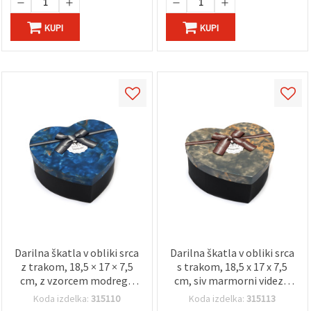
KUPI
KUPI
Darilna škatla v obliki srca
Darilna škatla v obliki srca
z trakom, 18,5 × 17 × 7,5
s trakom, 18,5 x 17 x 7,5
cm, z vzorcem modrega
cm, siv marmorni videz –
marmorja
za DIY ustvarjanje
Koda izdelka:
315110
Koda izdelka:
315113