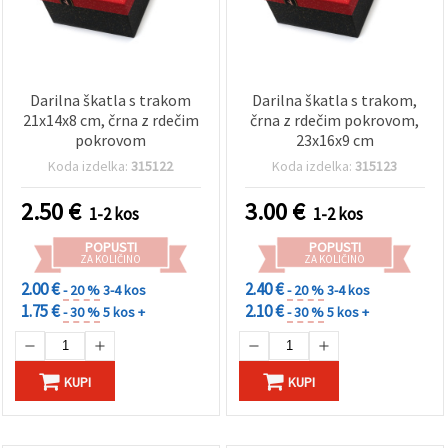
Darilna škatla s trakom
Darilna škatla s trakom,
21x14x8 cm, črna z rdečim
črna z rdečim pokrovom,
pokrovom
23x16x9 cm
Koda izdelka:
315122
Koda izdelka:
315123
2.50
€
3.00
€
1-2 kos
1-2 kos
POPUSTI
POPUSTI
ZA KOLIČINO
ZA KOLIČINO
2.00 €
2.40 €
- 20 %
3-4 kos
- 20 %
3-4 kos
1.75 €
2.10 €
- 30 %
5 kos +
- 30 %
5 kos +
KUPI
KUPI