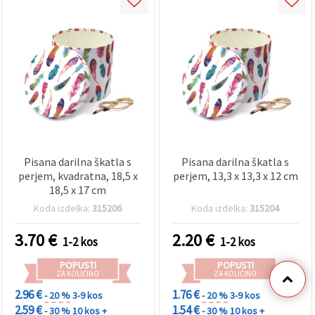
Pisana darilna škatla s
Pisana darilna škatla s
perjem, kvadratna, 18,5 x
perjem, 13,3 x 13,3 x 12 cm
18,5 x 17 cm
Koda izdelka:
315206
Koda izdelka:
315204
3.70
€
2.20
€
1-2 kos
1-2 kos
POPUSTI
POPUSTI
ZA KOLIČINO
ZA KOLIČINO
2.96 €
1.76 €
- 20 %
3-9 kos
- 20 %
3-9 kos
2.59 €
1.54 €
- 30 %
10 kos +
- 30 %
10 kos +