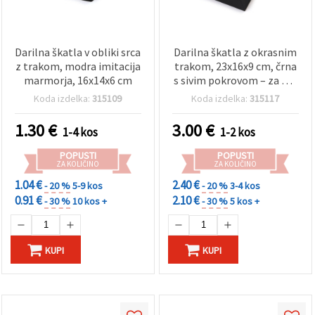
Darilna škatla v obliki srca
Darilna škatla z okrasnim
z trakom, modra imitacija
trakom, 23x16x9 cm, črna
marmorja, 16x14x6 cm
s sivim pokrovom – za DIY
in ustvarjanje
Koda izdelka:
315109
Koda izdelka:
315117
1.30
€
3.00
€
1-4 kos
1-2 kos
POPUSTI
POPUSTI
ZA KOLIČINO
ZA KOLIČINO
1.04 €
2.40 €
- 20 %
5-9 kos
- 20 %
3-4 kos
0.91 €
2.10 €
- 30 %
10 kos +
- 30 %
5 kos +
KUPI
KUPI