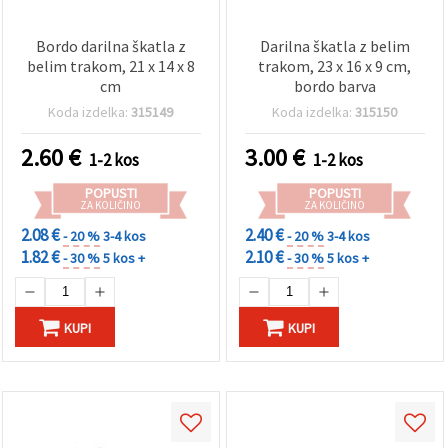
Bordo darilna škatla z
Darilna škatla z belim
belim trakom, 21 x 14 x 8
trakom, 23 x 16 x 9 cm,
cm
bordo barva
Koda izdelka:
315149
Koda izdelka:
315150
2.60
€
3.00
€
1-2 kos
1-2 kos
POPUSTI
POPUSTI
ZA KOLIČINO
ZA KOLIČINO
2.08 €
2.40 €
- 20 %
3-4 kos
- 20 %
3-4 kos
1.82 €
2.10 €
- 30 %
5 kos +
- 30 %
5 kos +
KUPI
KUPI