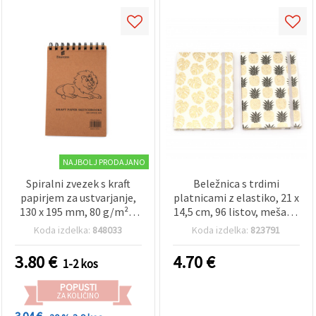
vsebine in
oglase, tudi
s pomočjo
naših
partnerjev
za analitiko
in trženje.
S klikom na
»Sprejmi
vse!« se
lahko
strinjate z
uporabo
vseh
NAJBOLJ PRODAJANO
piškotkov.
Ali pa v
Spiralni zvezek s kraft
Beležnica s trdimi
Nastavitvah
papirjem za ustvarjanje,
platnicami z elastiko, 21 x
označite
130 x 195 mm, 80 g/m² –
14,5 cm, 96 listov, mešane
svoje
50 listov
barve
preference z
Koda izdelka:
848033
Koda izdelka:
823791
izbiro
določene
3.80
€
4.70
€
vrste
1-2 kos
piškotkov
in klikom
POPUSTI
na gumb
ZA KOLIČINO
»Shrani«.