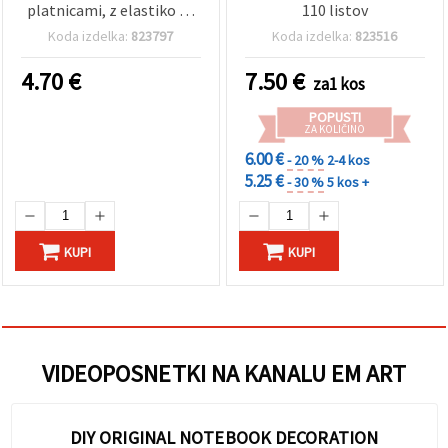
platnicami, z elastiko za
110 listov
zapiranje, 21 x 14,5 cm, 96
Koda izdelka:
823797
Koda izdelka:
823516
listov (192 strani), mešani
motivi
4.70
€
7.50
€
za1 kos
POPUSTI
ZA KOLIČINO
6.00 €
- 20 %
2-4 kos
5.25 €
- 30 %
5 kos +
KUPI
KUPI
VIDEOPOSNETKI NA KANALU EM ART
DIY ORIGINAL NOTEBOOK DECORATION