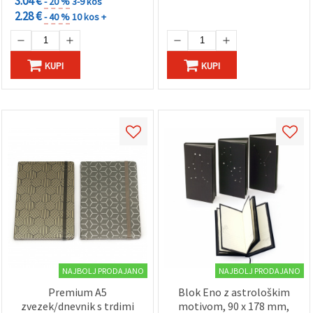
3.04 €
- 20 %
3-9 kos
2.28 €
- 40 %
10 kos +
Sprejmi
vse
KUPI
KUPI
Nastavitve
NAJBOLJ PRODAJANO
NAJBOLJ PRODAJANO
Premium A5
Blok Eno z astrološkim
zvezek/dnevnik s trdimi
motivom, 90 x 178 mm,