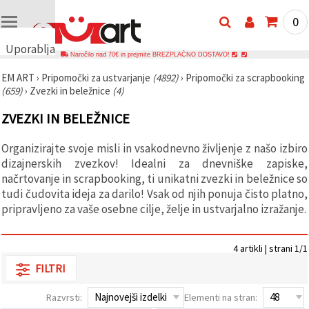
0
Uporabljamo
Naročilo nad 70€ in prejmite BREZPLAČNO DOSTAVO!
piškotke
EM ART
›
Pripomočki za ustvarjanje
(4892)
›
Pripomočki za scrapbooking
🍪
(659)
›
Zvezki in beležnice
(4)
Uporabljamo
piškotke in
ZVEZKI IN BELEŽNICE
podobne
tehnologije,
da
Organizirajte svoje misli in vsakodnevno življenje z našo izbiro
zagotovimo
pravilno
dizajnerskih zvezkov! Idealni za dnevniške zapiske,
delovanje
načrtovanje in scrapbooking, ti unikatni zvezki in beležnice so
spletnega
tudi čudovita ideja za darilo! Vsak od njih ponuja čisto platno,
mesta,
izboljšamo
pripravljeno za vaše osebne cilje, želje in ustvarjalno izražanje.
vašo
uporabniško
izkušnjo ter
4 artikli | strani 1/1
z vašim
soglasjem
FILTRI
analiziramo
promet in
prikazujemo
Razvrsti:
Elementi na stran:
ustreznejše