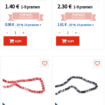
ustvarjalne DIY projekte
idealno za izdelavo
1.40
€
2.30
€
1-9 pramen
1-9 pramen
EM ART
nežnega nakita in
elegantnih ročno
POPUSTI
POPUSTI
izdelanih kreacij
ZA KOLIČINO
ZA KOLIČINO
0.98 €
1.61 €
- 30 %
10 pramen +
- 30 %
10 pramen +
KUPI
KUPI