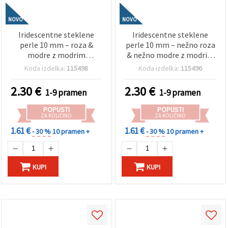
NOVO
NOVO
Iridescentne steklene
Iridescentne steklene
perle 10 mm – roza &
perle 10 mm – nežno roza
modre z modrim
& nežno modre z modrim
odtenkom, AB premaz,
pridihom, AB premaz,
Koda izdelka:
115498
Koda izdelka:
115496
luknja 1 mm, niz ~85 kos –
luknja 1 mm, niz ~85 kos –
idealno za izdelavo
popolne za izdelavo
2.30
€
2.30
€
1-9 pramen
1-9 pramen
bleščečega nakita in
elegantnega nakita in
elegantnih ročnih
sanjskih ročno izdelanih
POPUSTI
POPUSTI
ustvarjalnih projektov
ustvarjalnih projektov
ZA KOLIČINO
ZA KOLIČINO
1.61 €
1.61 €
- 30 %
10 pramen +
- 30 %
10 pramen +
KUPI
KUPI