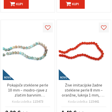
KUPI
KUPI
NOVO
NOVO
Pokajoče steklene perle
Žive imitacijske žadne
10 mm – modro-rjave z
steklene perle 8 mm –
zlatim barvnim
oranžne, luknja 1 mm, niz
poudarkom, luknja 1 mm,
~100 kos – za izdelavo
Koda izdelka:
115473
Koda izdelka:
115441
niz ~85 kosov
svetlega nakita in
(asortirano/mix) – idealne
kreativnih ročnih