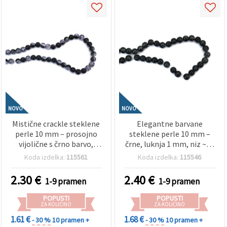
NOVO
NOVO
Mistične crackle steklene
Elegantne barvane
perle 10 mm – prosojno
steklene perle 10 mm –
vijolične s črno barvo,
črne, luknja 1 mm, niz ~85
luknja 1 mm, niz ~85 kos –
kos – idealne za izdelavo
Koda izdelka:
115561
Koda izdelka:
115546
idealne za izdelavo
klasičnega nakita in
dramatičnega nakita DIY
elegantnih ročno
2.30
€
2.40
€
1-9 pramen
1-9 pramen
izdelanih kreacij
POPUSTI
POPUSTI
ZA KOLIČINO
ZA KOLIČINO
1.61 €
1.68 €
- 30 %
10 pramen +
- 30 %
10 pramen +