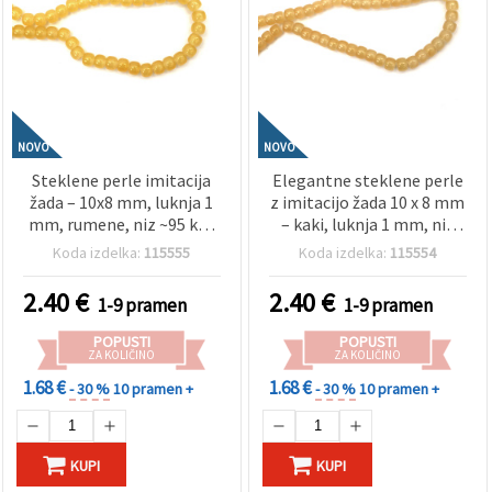
NOVO
NOVO
Steklene perle imitacija
Elegantne steklene perle
žada – 10x8 mm, luknja 1
z imitacijo žada 10 x 8 mm
mm, rumene, niz ~95 kos
– kaki, luknja 1 mm, niz
– za izdelavo nakita,
~100 kos – idealno za
Koda izdelka:
115555
Koda izdelka:
115554
perlanje in ustvarjalne
izdelavo naravnega nakita
hobby & craft projekte
in ročno izdelane kreacije
2.40
€
2.40
€
1-9 pramen
1-9 pramen
v zemeljskih tonih
POPUSTI
POPUSTI
ZA KOLIČINO
ZA KOLIČINO
1.68 €
1.68 €
- 30 %
10 pramen +
- 30 %
10 pramen +
KUPI
KUPI