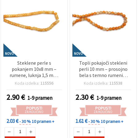
NOVO
NOVO
Steklene perle s
Topli pokajoči stekleni
pokanjem 10x8 mm –
perli 10 mm – prosojno
rumene, luknja 1,5 mm,
bela s temno rumenim
niz ~100 kos – idealne za
premazom, luknja 1 mm,
Koda izdelka:
115556
Koda izdelka:
115538
izdelavo živahnega nakita
niz ~85 kosov – idealno za
in unikatnih ročno
izdelavo elegantnega
2.90
€
2.30
€
1-9 pramen
1-9 pramen
izdelanih kreacij
nakita in ustvarjalne DIY
ročne izdelke
POPUSTI
POPUSTI
ZA KOLIČINO
ZA KOLIČINO
2.03 €
1.61 €
- 30 %
10 pramen +
- 30 %
10 pramen +