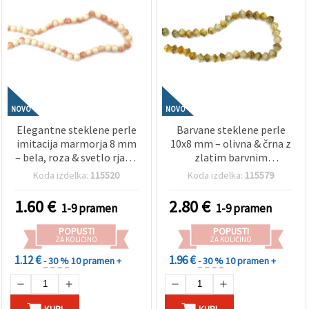
NOVO
NOVO
Elegantne steklene perle
Barvane steklene perle
imitacija marmorja 8 mm
10x8 mm – olivna & črna z
– bela, roza & svetlo rjava,
zlatim barvnim
luknja 1 mm, niz ~105
poudarkom, luknja 1,5
Koda izdelka:
115520
Koda izdelka:
115579
kosov (assorted/mix) – za
mm, niz ~95 kos – idealno
nežno toniran nakit DIY
za izdelavo luksuznega
1.60
€
2.80
€
1-9 pramen
1-9 pramen
ustvarjanje
nakita & zemeljskih
kreativnih DIY dizajnov
POPUSTI
POPUSTI
ZA KOLIČINO
ZA KOLIČINO
1.12 €
1.96 €
- 30 %
10 pramen +
- 30 %
10 pramen +
KUPI
KUPI