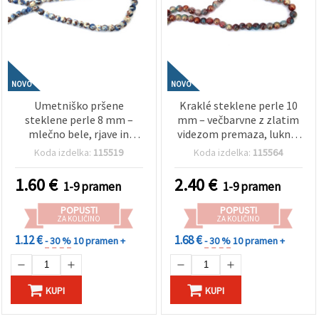
NOVO
NOVO
Umetniško pršene
Kraklé steklene perle 10
steklene perle 8 mm –
mm – večbarvne z zlatim
mlečno bele, rjave in
videzom premaza, luknja
modre (assorted/mix),
1 mm, niz ~80 kos –
Koda izdelka:
115519
Koda izdelka:
115564
luknja 1 mm, niz ~105 kos
idealno za izdelavo
– idealno za izdelavo
pisanega nakita in ročno
1.60
€
2.40
€
1-9 pramen
1-9 pramen
modernega nakita in
ustvarjalne projekte
unikatne ročno izdelane
POPUSTI
POPUSTI
kreacije
ZA KOLIČINO
ZA KOLIČINO
1.12 €
1.68 €
- 30 %
10 pramen +
- 30 %
10 pramen +
KUPI
KUPI