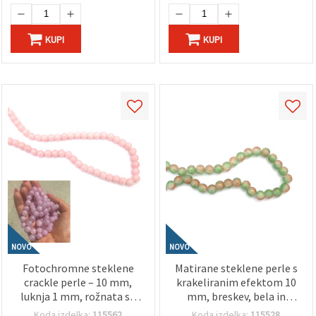
KUPI
KUPI
NOVO
NOVO
Fotochromne steklene
Matirane steklene perle s
crackle perle – 10 mm,
krakeliranim efektom 10
luknja 1 mm, rožnata se
mm, breskev, bela in
na soncu spremeni v
zelena z zlatim barvnim
Koda izdelka:
115562
Koda izdelka:
115528