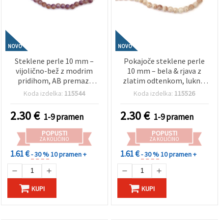
NOVO
NOVO
Steklene perle 10 mm –
Pokajoče steklene perle
vijolično-bež z modrim
10 mm – bela & rjava z
pridihom, AB premaz,
zlatim odtenkom, luknja
luknja 1 mm, niz ~85 kos –
1 mm, niz ~85 kos –
Koda izdelka:
115544
Koda izdelka:
115526
za bleščeč nakit in
idealno za izdelavo
ustvarjalne ročne izdelke
luksuznega nakita in DIY
2.30
€
2.30
€
1-9 pramen
1-9 pramen
ustvarjanje
POPUSTI
POPUSTI
ZA KOLIČINO
ZA KOLIČINO
1.61 €
1.61 €
- 30 %
10 pramen +
- 30 %
10 pramen +
KUPI
KUPI