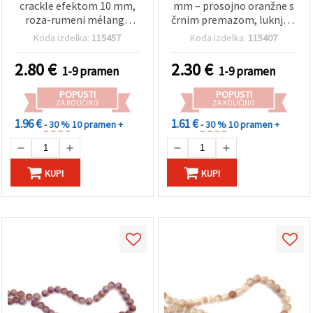
crackle efektom 10 mm,
mm – prosojno oranžne s
roza-rumeni mélange
črnim premazom, luknja 1
(assorted), luknja 1,5 mm,
mm, niz ~85 kos – idealne
Koda izdelka:
115457
Koda izdelka:
115407
niz ~80 kos – idealno za
za izdelavo drznega
izdelavo barvitega nakita
nakita in ustvarjalne
2.80
€
2.30
€
1-9 pramen
1-9 pramen
in ročno izdelanih
ročne projekte
ustvarjalnih projektov
POPUSTI
POPUSTI
ZA KOLIČINO
ZA KOLIČINO
1.96 €
1.61 €
- 30 %
10 pramen +
- 30 %
10 pramen +
KUPI
KUPI