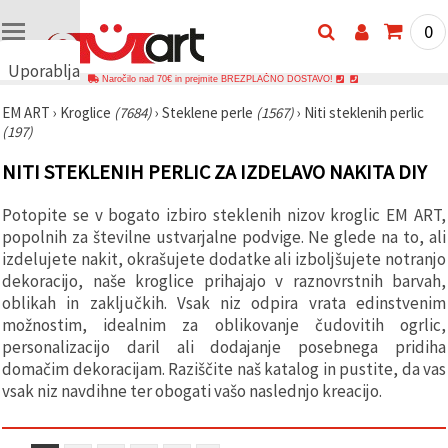
0
Uporabljamo
Naročilo nad 70€ in prejmite BREZPLAČNO DOSTAVO!
piškotke
EM ART
›
Kroglice
(7684)
›
Steklene perle
(1567)
›
Niti steklenih perlic
🍪
(197)
Uporabljamo
piškotke in
NITI STEKLENIH PERLIC ZA IZDELAVO NAKITA DIY
podobne
tehnologije,
da
Potopite se v bogato izbiro steklenih nizov kroglic EM ART,
zagotovimo
pravilno
popolnih za številne ustvarjalne podvige. Ne glede na to, ali
delovanje
izdelujete nakit, okrašujete dodatke ali izboljšujete notranjo
spletnega
dekoracijo, naše kroglice prihajajo v raznovrstnih barvah,
mesta,
izboljšamo
oblikah in zaključkih. Vsak niz odpira vrata edinstvenim
vašo
možnostim, idealnim za oblikovanje čudovitih ogrlic,
uporabniško
personalizacijo daril ali dodajanje posebnega pridiha
izkušnjo ter
z vašim
domačim dekoracijam. Raziščite naš katalog in pustite, da vas
soglasjem
vsak niz navdihne ter obogati vašo naslednjo kreacijo.
analiziramo
promet in
prikazujemo
ustreznejše