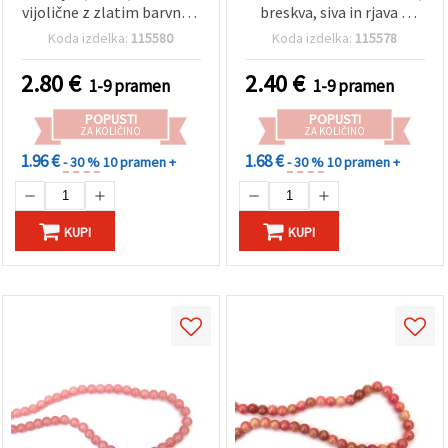
vijolične z zlatim barvnim
breskva, siva in rjava z
poudarkom, niz ~95 kosov
zlato barvnim
Koda izdelka:
115580
Koda izdelka:
115578
– idealno za izdelavo
premazom, luknja 1 mm,
nakita, perlanje in
~85 kos – za izdelavo
2.80
€
2.40
€
1-9 pramen
1-9 pramen
ustvarjalne hobije
nakita in ustvarjanje
POPUSTI
POPUSTI
ZA KOLIČINO
ZA KOLIČINO
1.96 €
1.68 €
- 30 %
10 pramen +
- 30 %
10 pramen +
KUPI
KUPI