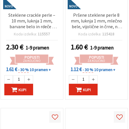
NOVO
NOVO
Steklene crackle perle –
Pršene steklene perle 8
10 mm, luknja 1 mm,
mm, luknja 1 mm, mlečno
barvane belo in rdeče z
bele, vijolične in črne, niz
zlato barvnim
~110 kosov (mešane) – za
Koda izdelka:
115557
Koda izdelka:
115418
poudarkom, niz ~85 kosov
izdelavo nakita, nizanje
– za izdelavo nakita,
perlic in DIY ustvarjanje
2.30
€
1.60
€
1-9 pramen
1-9 pramen
nizanje perlic in
EM ART
ustvarjalne hobby
POPUSTI
POPUSTI
projekte
ZA KOLIČINO
ZA KOLIČINO
1.61 €
1.12 €
- 30 %
10 pramen +
- 30 %
10 pramen +
KUPI
KUPI