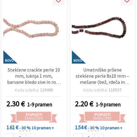
NOVO
NOVO
Steklene crackle perle 10
Umetniško pršene
mm, luknja 1 mm,
steklene perle 8x10 mm –
barvane bledo sive in roza
mešane (bež, rdeča in
z zlatim barvnim
črna), luknja 1 mm, niz
Koda izdelka:
115490
Koda izdelka:
115537
poudarkom, niz ~85 kosov
~72 kos – za izdelavo
– za izdelavo nakita,
izrazitega nakita in
2.30
€
2.20
€
1-9 pramen
1-9 pramen
nizanje perlic in
sodobnih ročno izdelanih
ustvarjalne hobby
kreacij
POPUSTI
POPUSTI
projekte
ZA KOLIČINO
ZA KOLIČINO
1.61 €
1.54 €
- 30 %
10 pramen +
- 30 %
10 pramen +