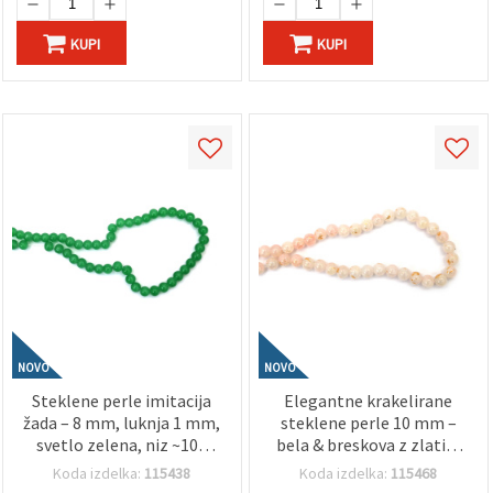
KUPI
KUPI
NOVO
NOVO
Steklene perle imitacija
Elegantne krakelirane
žada – 8 mm, luknja 1 mm,
steklene perle 10 mm –
svetlo zelena, niz ~105
bela & breskova z zlatim
kos – idealno za izdelavo
barvnim poudarkom,
Koda izdelka:
115438
Koda izdelka:
115468
nakita, perlanje in
luknja 1 mm, niz ~85 kos –