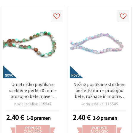
NOVO
NOVO
Umetniško poslikane
Nežne poslikane steklene
steklene perle 10 mm –
perle 10 mm – prosojno
prosojno bele, rjave in
bele, rožnate in modre z
zelene z belo poslikavo,
belim vzorcem, luknja 1
Koda izdelka:
115547
Koda izdelka:
115545
luknja 1 mm, niz ~85 kos –
mm, niz ~85 kos – idealne
idealno za ustvarjanje
za izdelavo nežnega
2.40
€
2.40
€
1-9 pramen
1-9 pramen
naravnega nakita in DIY
romantičnega nakita
ustvarjalne projekte
POPUSTI
POPUSTI
ZA KOLIČINO
ZA KOLIČINO