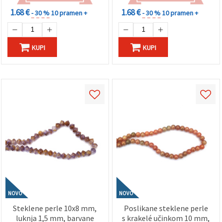
1.68 €
1.68 €
- 30 %
10 pramen +
- 30 %
10 pramen +
KUPI
KUPI
NOVO
NOVO
Steklene perle 10x8 mm,
Poslikane steklene perle
luknja 1,5 mm, barvane
s krakelé učinkom 10 mm,