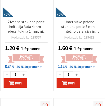
NOVO
NOVO
Živahne steklene perle
Umetniško pršene
imitacija žada 4 mm –
steklene perle 8 mm –
rdeče, luknja 1 mm, niz
mlečno bela, siva in
~195 kosov – za izdelavo
temno oranžna (assorted
Koda izdelka:
115567
Koda izdelka:
115472
energičnega nakita in
mix), luknja 1 mm, niz
strastnih ročno izdelanih
~100 kos – za izdelavo
1.20
€
1.60
€
1-9 pramen
1-9 pramen
kreacij DIY
modernega nakita in
unikatnih DIY ročnih
POPUSTI
POPUSTI
izdelkov
ZA KOLIČINO
ZA KOLIČINO
0.84 €
1.12 €
- 30 %
10 pramen +
- 30 %
10 pramen +
KUPI
KUPI