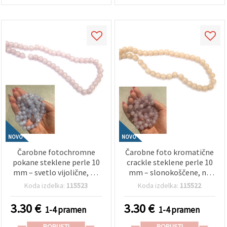
NOVO
NOVO
Čarobne fotochromne
Čarobne foto kromatične
pokane steklene perle 10
crackle steklene perle 10
mm – svetlo vijolične, na
mm – slonokoščene, na
soncu postanejo modre,
soncu postanejo vijolične,
Koda izdelka:
115523
Koda izdelka:
115522
luknja 1 mm, niz ~85 kos –
luknja 1 mm, niz ~85
idealne za izdelavo
kosov – idealne za
3.30
€
3.30
€
1-4 pramen
1-4 pramen
interaktivnega nakita, ki
izdelavo unikatnega
spreminja barvo na
nakita, ki se spreminja s
POPUSTI
POPUSTI