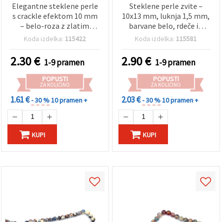
Elegantne steklene perle
Steklene perle zvite –
s crackle efektom 10 mm
10x13 mm, luknja 1,5 mm,
– belo-roza z zlatim
barvane belo, rdeče in
barvnim poudarkom,
zeleno, mešanica
Koda izdelka:
115422
Koda izdelka:
115581
luknja 1 mm, niz ~85 kos –
(assorted), niz ~60 kos –
idealno za romantično
idealno za izdelavo
2.30
€
2.90
€
1-9 pramen
1-9 pramen
izdelavo nakita in
nakita, perlanje in
ustvarjanje nakita DIY
ustvarjalne hobby
POPUSTI
POPUSTI
projekte
ZA KOLIČINO
ZA KOLIČINO
1.61 €
2.03 €
- 30 %
10 pramen +
- 30 %
10 pramen +
KUPI
KUPI