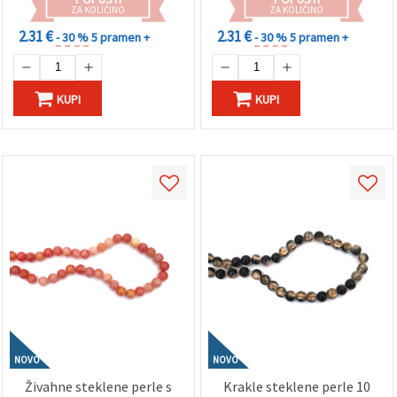
svetlobi
svetlobo
ZA KOLIČINO
ZA KOLIČINO
2.31 €
2.31 €
- 30 %
5 pramen +
- 30 %
5 pramen +
KUPI
KUPI
NOVO
NOVO
Živahne steklene perle s
Krakle steklene perle 10