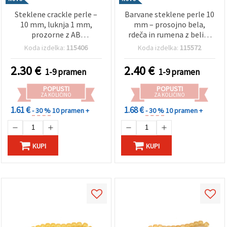
Steklene crackle perle –
Barvane steklene perle 10
10 mm, luknja 1 mm,
mm – prosojno bela,
prozorne z AB
rdeča in rumena z belim
premazom, bele in modre
poslikom, luknja 1 mm,
Koda izdelka:
115406
Koda izdelka:
115572
z vijoličnim odtenkom,
niz ~85 kosov (assorted) –
niz ~80 kos – za izdelavo
idealno za izdelavo
2.30
€
2.40
€
1-9 pramen
1-9 pramen
nakita, perlanje in
pisanega nakita in
ustvarjalne hobije
ustvarjalne ročno
POPUSTI
POPUSTI
izdelane dekoracije
ZA KOLIČINO
ZA KOLIČINO
1.61 €
1.68 €
- 30 %
10 pramen +
- 30 %
10 pramen +
KUPI
KUPI