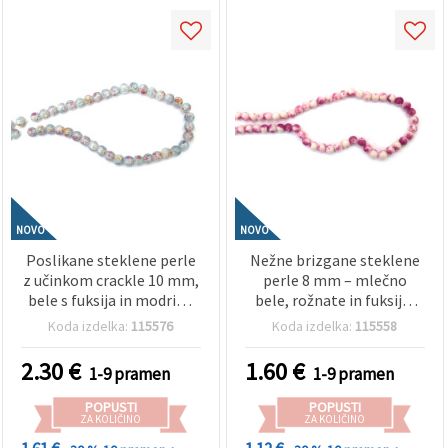
NOVO
NOVO
Poslikane steklene perle
Nežne brizgane steklene
z učinkom crackle 10 mm,
perle 8 mm – mlečno
bele s fuksija in modrimi
bele, rožnate in fuksija,
ter zlatimi barvnimi
luknja 1 mm, niz ~105 kos
Koda izdelka:
115576
Koda izdelka:
115558
poudarki, luknja 1 mm,
– idealne za izdelavo
~85 kos – za izdelavo
romantičnega nakita in
2.30
€
1.60
€
1-9 pramen
1-9 pramen
nakita in hobby
kreativnih ročnih izdelkov
ustvarjanje
POPUSTI
POPUSTI
ZA KOLIČINO
ZA KOLIČINO