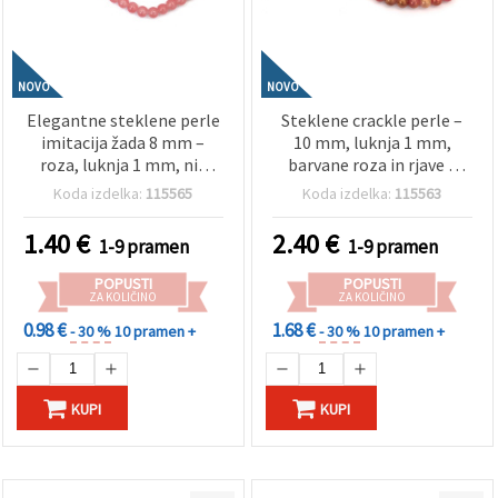
NOVO
NOVO
Elegantne steklene perle
Steklene crackle perle –
imitacija žada 8 mm –
10 mm, luknja 1 mm,
roza, luknja 1 mm, niz
barvane roza in rjave z
~105 kos – za ustvarjanje
zlato barvnim
Koda izdelka:
115565
Koda izdelka:
115563
nežnega nakita in
premazom, niz ~85 kos –
romantičnih ročno
idealno za izdelavo
1.40
€
2.40
€
1-9 pramen
1-9 pramen
izdelanih projektov
nakita, nizanje perlic in
ustvarjalne DIY projekte
POPUSTI
POPUSTI
ZA KOLIČINO
ZA KOLIČINO
0.98 €
1.68 €
- 30 %
10 pramen +
- 30 %
10 pramen +
KUPI
KUPI