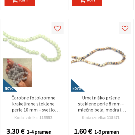
NOVO
NOVO
Čarobne fotokromne
Umetniško pršene
krakelirane steklene
steklene perle 8 mm –
perle 10 mm – svetlo
mlečno bela, modra in
zelene, na soncu
oranžna (assorted/mix),
Koda izdelka:
115552
Koda izdelka:
115471
postanejo sive, luknja 1
luknja 1 mm, niz ~105
mm, niz ~85 kos – idealne
kosov – za svežo izdelavo
3.30
€
1.60
€
1-4 pramen
1-9 pramen
za izdelavo dinamičnega
nakita in pisane ročno