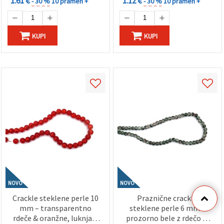
1.61 €
1.12 €
- 30 %
10 pramen +
- 30 %
10 pramen +
KUPI
KUPI
NOVO
NOVO
Crackle steklene perle 10
Praznične crackle
mm – transparentno
steklene perle 6 mm –
rdeče & oranžne, luknja 1
prozorno bele z rdečo in