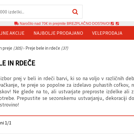
Naročilo nad 70€ in prejmite BREZPLAČNO DOSTAVO!
JNE AKCIJE
NAJBOLJE PRODAJANO
VELEPRODAJA
in preje
(305)
›
Preje bele in rdeče
(37)
LE IN RDEČE
 izbor prej v beli in rdeči barvi, ki so na voljo v različnih d
vačkanje, te preje so popolne za izdelavo puhastih cofkov, než
skov! Ne glede na to, ali ustvarjate preproste izdelke ali 
otrebe. Prepustite se sezonskemu ustvarjanju, dekoraciji do
strovino!
ani 1/1