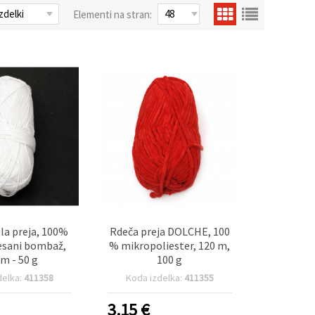
Elementi na stran:
a preja, 100%
Rdeča preja DOLCHE, 100
esani bombaž,
% mikropoliester, 120 m,
 m - 50 g
100 g
delka:
411358
Koda izdelka:
411355
3.15
€