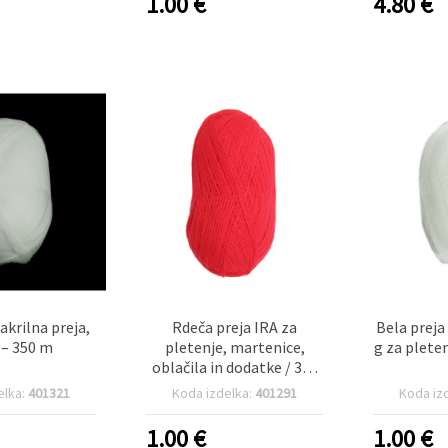
1.00
€
4.80
€
akrilna preja,
Rdeča preja IRA za
Bela preja
 – 350 m
pletenje, martenice,
g za plete
oblačila in dodatke / 300
m - 50 g
elka:
401321
Koda izdelka:
401291
Koda iz
1.00
€
1.00
€