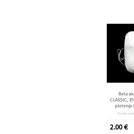
Bela ak
CLASSIC, 35
pletenje 
Koda izd
2.00
€