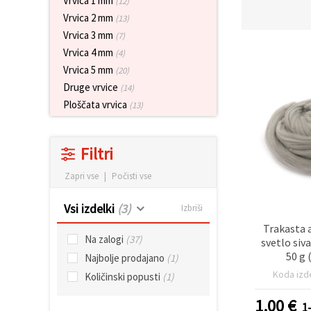
Vrvica 1 mm
(12)
vsebine in
Vrvica 2 mm
oglase, tudi
(13)
s pomočjo
Vrvica 3 mm
(7)
naših
partnerjev
Vrvica 4 mm
(4)
za analitiko
Vrvica 5 mm
(20)
in trženje.
Druge vrvice
(14)
S klikom na
»Sprejmi
Ploščata vrvica
(13)
vse!« se
lahko
strinjate z
uporabo
Filtri
vseh
piškotkov.
Zapri vse
|
Počisti vse
Ali pa v
Nastavitvah
označite
Vsi izdelki
(3)
Izbriši
svoje
preference z
Trakasta a
izbiro
Na zalogi
(37)
svetlo siva
določene
50 g 
vrste
Najbolje prodajano
(1)
piškotkov
Koda izd
Količinski popusti
(1)
in klikom
na gumb
»Shrani«.
1.00
€
1