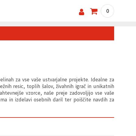
0
ebelinah za vse vaše ustvarjalne projekte. Idealne za
nih resic, toplih šalov, živahnih igrač in unikatnih
zahtevnejše vzorce, naše preje zadovoljijo vse vaše
ma in izdelavi osebnih daril ter poiščite navdih za