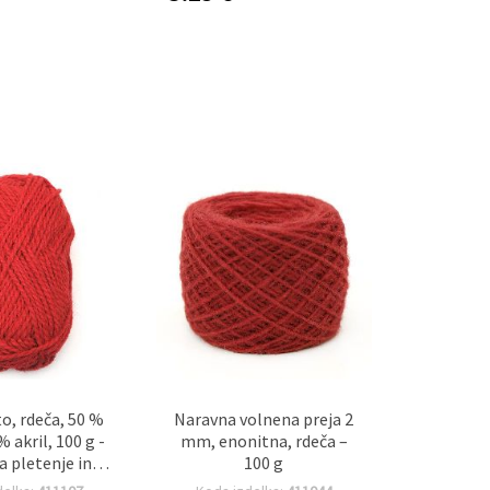
to, rdeča, 50 %
Naravna volnena preja 2
% akril, 100 g -
mm, enonitna, rdeča –
a pletenje in
100 g
ačkanje