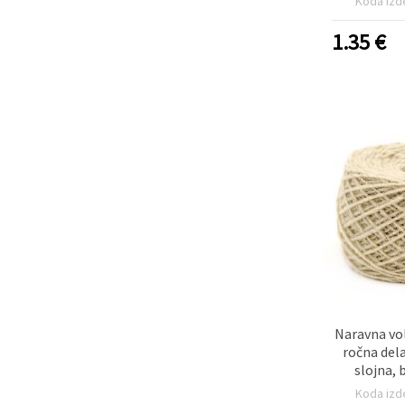
Koda izd
1.35
€
Naravna vo
ročna del
slojna, 
Koda izd