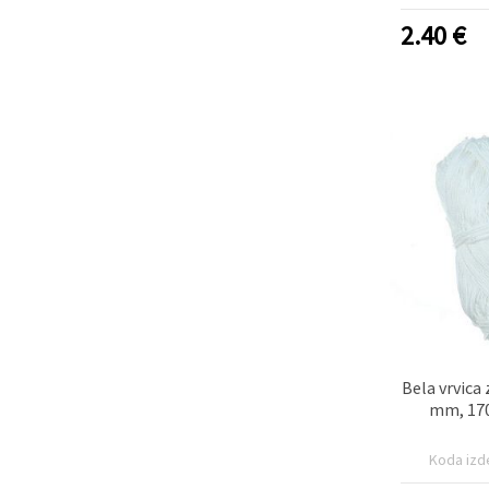
2.40
€
Bela vrvica
mm, 170
Koda izd