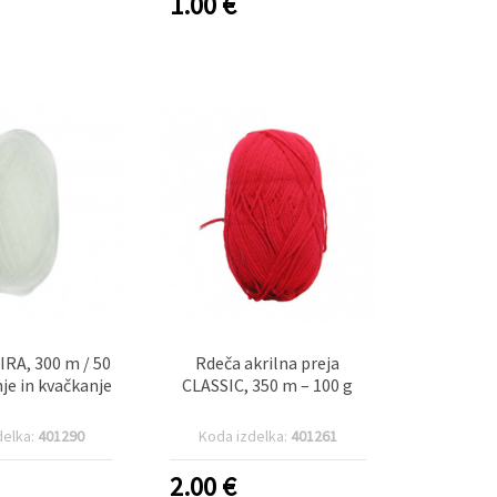
1.00
€
 IRA, 300 m / 50
Rdeča akrilna preja
nje in kvačkanje
CLASSIC, 350 m – 100 g
delka:
401290
Koda izdelka:
401261
2.00
€