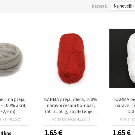
Razvrsti:
krilna preja,
KARMA preja, rdeča, 100%
KARMA bel
 - 100% akril,
naravni česani bombaž,
naravni č
(~2,9 m)
150 m, 50 g, za pletenje in
150
kvačkanje
elka:
411529
Koda izdelka:
411359
Koda iz
1.65
€
1.65
€
-4 kos