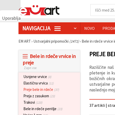
Uporabljamo
piškotke
NAVIGACIJA
NOVO
PRODA
🍪
Uporabljamo
piškotke in
EM ART
›
Ustvarjalni pripomočki
(1471)
›
Bele in rdeče vrvice 
podobne
tehnologije,
da
PREJE BE
Bele in rdeče vrvice in
zagotovimo
pravilno
preje
delovanje
Raziščite naš
Zapri vse
spletnega
mesta,
pletenje in k
izboljšamo
Usnjene vrvice
(8)
božičnih okra
vašo
Elastična vrvica
(11)
ustvarjalne p
uporabniško
izkušnjo ter
naslednjo moj
Preje bele in rdeče
(37)
z vašim
Preja z zasukom
(23)
soglasjem
analiziramo
Trakovi
(120)
37 artikli | str
promet in
Bele in rdeče pentlje
(23)
prikazujemo
ustreznejše