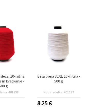
 rdeča, 10-nitna
Bela preja 32/2, 10-nitna -
e in kvačkanje -
500 g
500 g
delka:
401138
Koda izdelka:
401137
8.25
€