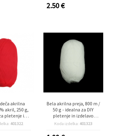
2.50
€
deča akrilna
Bela akrilna preja, 800 m /
% akril, 250 g,
50 g - idealna za DIY
za pletenje in
pletenje in izdelavo
ačkanje
martenic
delka:
401322
Koda izdelka:
401323