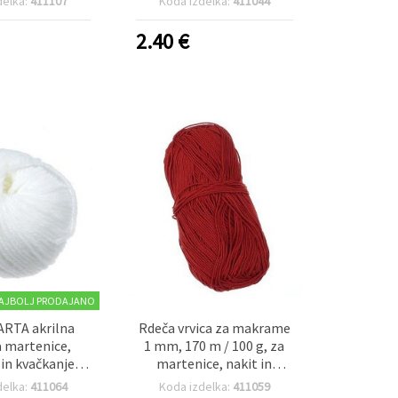
delka:
411107
Koda izdelka:
411044
2.40
€
AJBOLJ PRODAJANO
RTA akrilna
Rdeča vrvica za makrame
a martenice,
1 mm, 170 m / 100 g, za
 in kvačkanje,
martenice, nakit in
a – 25 g
dekoracijo
delka:
411064
Koda izdelka:
411059