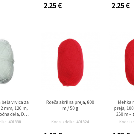
2.25
€
2.25
€
 bela vrvica za
Rdeča akrilna preja, 800
Mehka r
2 mm, 120 m,
m / 50 g
preja, 100
ročna dela, DIY
350 m – 
koracije
kv
elka:
401338
Koda izdelka:
401324
Koda iz