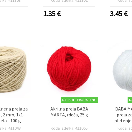
elka:
411303
Koda izdelka:
411302
Koda iz
1.35
€
3.45
€
NAJBOLJ PRODAJANO
N
lnena preja za
Akrilna preja BABA
BABA MA
a, 2 mm, 1x1-
MARTA, rdeča, 25 g
preja z
bela - 100 g
pletenje
bel
elka:
411043
Koda izdelka:
411065
Koda iz