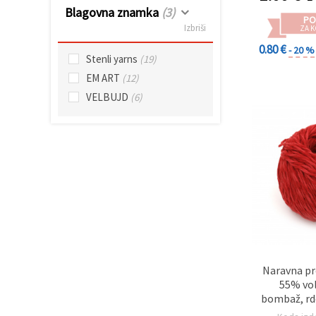
Blagovna znamka
(3)
PO
Sprejmi
Izbriši
ZA K
vse
0.80 €
- 20 %
Stenli yarns
(19)
Nastavitve
EM ART
(12)
VELBUJD
(6)
Naravna pr
55% vol
bombaž, rde