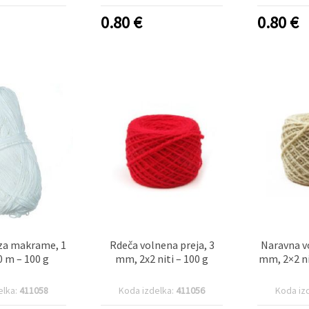
0.80
€
0.80
€
 za makrame, 1
Rdeča volnena preja, 3
Naravna vo
 m – 100 g
mm, 2x2 niti – 100 g
mm, 2×2 ni
elka:
411058
Koda izdelka:
411056
Koda iz