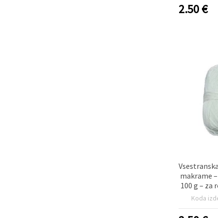
2.50
€
Vsestranska
makrame – 
100 g – za 
in de
Koda izd