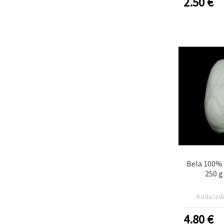
2.50
€
Bela 100% 
250 g
Koda izd
4.80
€