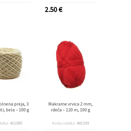
2.50
€
lnena preja, 3
Makrame vrvica 2 mm,
ti, bela – 100 g
rdeča – 120 m, 100 g
delka:
411055
Koda izdelka:
401339