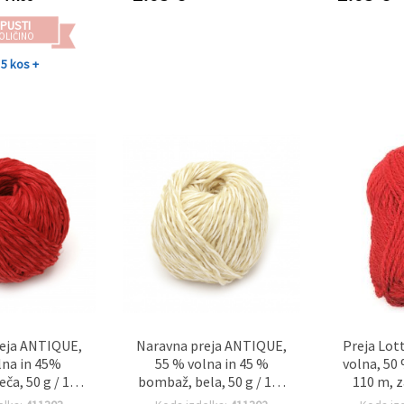
PUSTI
OLIČINO
5 kos +
eja ANTIQUE,
Naravna preja ANTIQUE,
Preja Lot
na in 45%
55 % volna in 45 %
volna, 50 
ča, 50 g / 100
bombaž, bela, 50 g / 100
110 m, z
m
m
kv