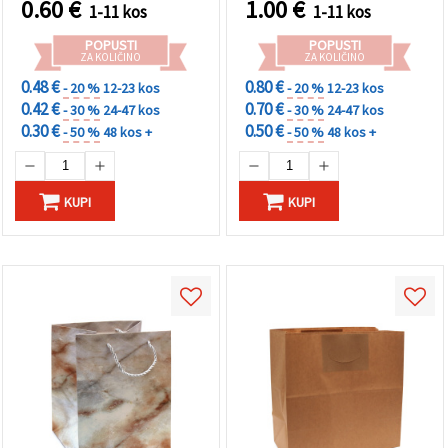
0.60
€
1.00
€
1-11 kos
1-11 kos
POPUSTI
POPUSTI
ZA KOLIČINO
ZA KOLIČINO
0.48 €
0.80 €
- 20 %
12-23 kos
- 20 %
12-23 kos
0.42 €
0.70 €
- 30 %
24-47 kos
- 30 %
24-47 kos
0.30 €
0.50 €
- 50 %
48 kos +
- 50 %
48 kos +
KUPI
KUPI