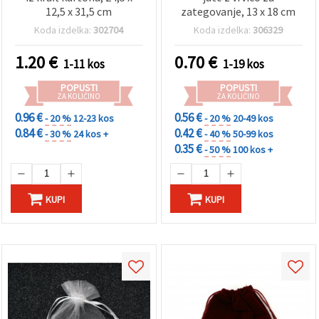
12,5 x 31,5 cm
zategovanje, 13 x 18 cm
Koda izdelka:
302704
Koda izdelka:
306329
1.20
€
0.70
€
1-11 kos
1-19 kos
POPUSTI
POPUSTI
ZA KOLIČINO
ZA KOLIČINO
0.96 €
0.56 €
- 20 %
12-23 kos
- 20 %
20-49 kos
0.84 €
0.42 €
- 30 %
24 kos +
- 40 %
50-99 kos
0.35 €
- 50 %
100 kos +
KUPI
KUPI