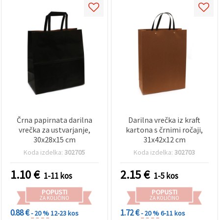
Črna papirnata darilna
Darilna vrečka iz kraft
vrečka za ustvarjanje,
kartona s črnimi ročaji,
30x28x15 cm
31x42x12 cm
Koda izdelka:
302705
Koda izdelka:
302703
1.10
€
2.15
€
1-11 kos
1-5 kos
POPUSTI
POPUSTI
ZA KOLIČINO
ZA KOLIČINO
0.88 €
1.72 €
- 20 %
12-23 kos
- 20 %
6-11 kos