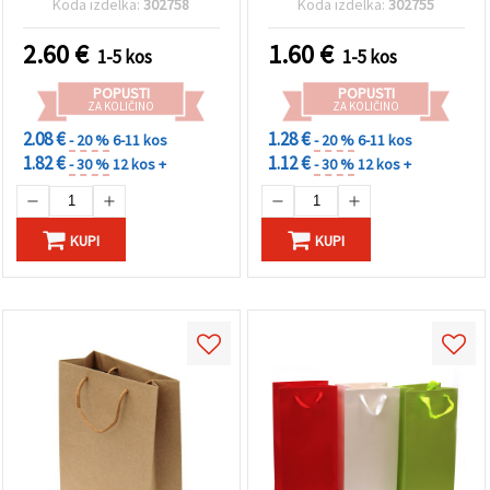
Koda izdelka:
302758
Koda izdelka:
302755
2.60
€
1.60
€
1-5 kos
1-5 kos
POPUSTI
POPUSTI
ZA KOLIČINO
ZA KOLIČINO
2.08 €
1.28 €
- 20 %
6-11 kos
- 20 %
6-11 kos
1.82 €
1.12 €
- 30 %
12 kos +
- 30 %
12 kos +
KUPI
KUPI