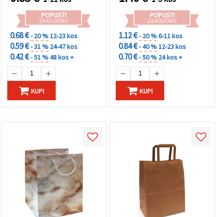
POPUSTI
POPUSTI
ZA KOLIČINO
ZA KOLIČINO
0.68 €
1.12 €
- 20 %
12-23 kos
- 20 %
6-11 kos
0.59 €
0.84 €
- 31 %
24-47 kos
- 40 %
12-23 kos
0.42 €
0.70 €
- 51 %
48 kos +
- 50 %
24 kos +
KUPI
KUPI