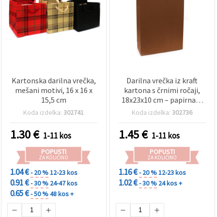
Kartonska darilna vrečka,
Darilna vrečka iz kraft
mešani motivi, 16 x 16 x
kartona s črnimi ročaji,
15,5 cm
18x23x10 cm – papirnata
embalaža za ustvarjanje
Koda izdelka:
302741
Koda izdelka:
302736
1.30
€
1.45
€
1-11 kos
1-11 kos
POPUSTI
POPUSTI
ZA KOLIČINO
ZA KOLIČINO
1.04 €
1.16 €
- 20 %
12-23 kos
- 20 %
12-23 kos
0.91 €
1.02 €
- 30 %
24-47 kos
- 30 %
24 kos +
0.65 €
- 50 %
48 kos +