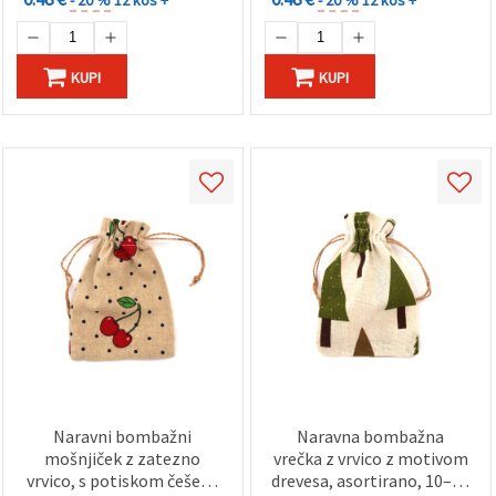
KUPI
KUPI
Naravni bombažni
Naravna bombažna
mošnjiček z zatezno
vrečka z vrvico z motivom
vrvico, s potiskom češenj,
drevesa, asortirano, 10–12