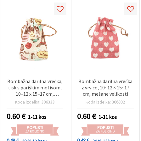
Bombažna darilna vrečka,
Bombažna darilna vrečka
tisk s pariškim motivom,
z vrvico, 10~12 × 15~17
10–12 x 15–17 cm,
cm, mešane velikosti
asortirano
Koda izdelka:
306333
Koda izdelka:
306332
0.60
€
0.60
€
1-11 kos
1-11 kos
POPUSTI
POPUSTI
ZA KOLIČINO
ZA KOLIČINO
0.48 €
0.48 €
- 20 %
12 kos +
- 20 %
12 kos +