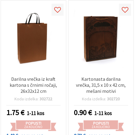
Darilna vrečka iz kraft
Kartonasta darilna
kartona s črnimi ročaji,
vrečka, 31,5 x 10 x 42 cm,
26x32x12 cm
mešani motivi
Koda izdelka:
302722
Koda izdelka:
302720
1.75
€
0.90
€
1-11 kos
1-11 kos
POPUSTI
POPUSTI
ZA KOLIČINO
ZA KOLIČINO