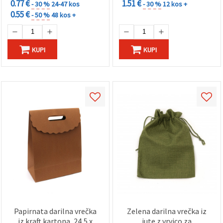
0.77 €
1.51 €
- 30 %
24-47 kos
- 30 %
12 kos +
0.55 €
- 50 %
48 kos +
KUPI
KUPI
Papirnata darilna vrečka
Zelena darilna vrečka iz
iz kraft kartona, 24,5 x
jute z vrvico za