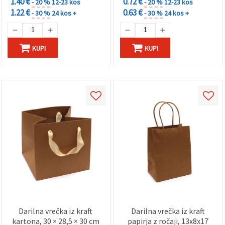
1.40 €
0.72 €
- 20 %
12-23 kos
- 20 %
12-23 kos
1.22 €
0.63 €
- 30 %
24 kos +
- 30 %
24 kos +
KUPI
KUPI
Darilna vrečka iz kraft
Darilna vrečka iz kraft
kartona, 30 × 28,5 × 30 cm
papirja z ročaji, 13x8x17