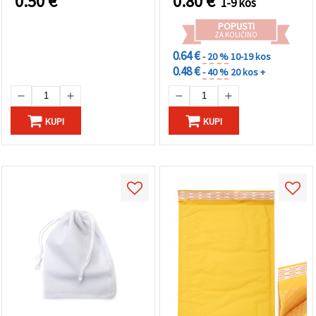
0.50
€
0.80
€
1-9 kos
Sprejmi
POPUSTI
ZA KOLIČINO
vse
0.64 €
- 20 %
10-19 kos
Nastavitve
0.48 €
- 40 %
20 kos +
KUPI
KUPI