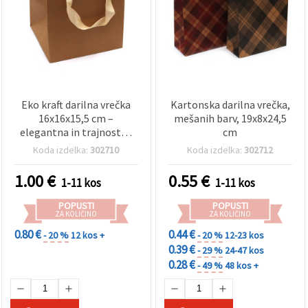
Eko kraft darilna vrečka
Kartonska darilna vrečka,
16x16x15,5 cm –
mešanih barv, 19x8x24,5
elegantna in trajnostna
cm
embalaža za posebna
Koda izdelka:
302710
Koda izdelka:
302712
darila, ustvarjanje in
hobby craft projekte
1.00
€
0.55
€
1-11 kos
1-11 kos
POPUSTI
POPUSTI
ZA KOLIČINO
ZA KOLIČINO
0.80 €
0.44 €
- 20 %
12 kos +
- 20 %
12-23 kos
0.39 €
- 29 %
24-47 kos
0.28 €
- 49 %
48 kos +