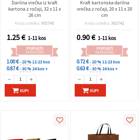
Darilna vrečka iz kraft
Kraft kartonska darilna
kartona z ročaji, 32 x 11 x
vrečka z ročaji, 20 x 11 x 20
26 cm
cm
Koda izdelka:
302745
Koda izdelka:
302742
1.25
€
0.90
€
1-11 kos
1-11 kos
POPUSTI
POPUSTI
ZA KOLIČINO
ZA KOLIČINO
1.00 €
0.72 €
- 20 %
12-23 kos
- 20 %
12-23 kos
0.87 €
0.63 €
- 30 %
24 kos +
- 30 %
24 kos +
KUPI
KUPI