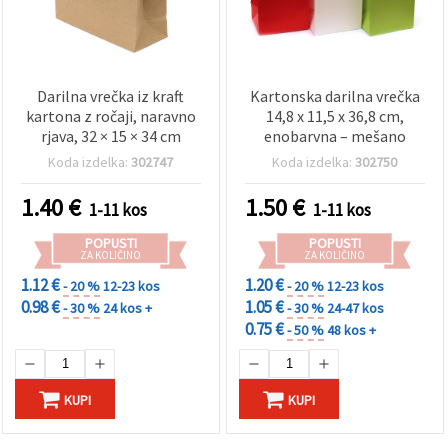
Darilna vrečka iz kraft
Kartonska darilna vrečka
kartona z ročaji, naravno
14,8 x 11,5 x 36,8 cm,
rjava, 32 × 15 × 34 cm
enobarvna – mešano
Koda izdelka:
302747
Koda izdelka:
302750
1.40
€
1.50
€
1-11 kos
1-11 kos
POPUSTI
POPUSTI
ZA KOLIČINO
ZA KOLIČINO
1.12 €
1.20 €
- 20 %
12-23 kos
- 20 %
12-23 kos
0.98 €
1.05 €
- 30 %
24 kos +
- 30 %
24-47 kos
0.75 €
- 50 %
48 kos +
KUPI
KUPI