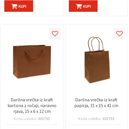
KUPI
KUPI
Darilna vrečka iz kraft
Darilna vrečka iz kraft
kartona z ročaji, naravno
papirja, 31 x 15 x 41 cm
rjava, 15 x 6 x 12 cm
Koda izdelka:
302735
Koda izdelka:
302733