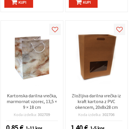
KUPI
KUPI
Kartonska darilna vrečka,
Zložljiva darilna vrečka iz
marmornat vzorec, 13,5 ×
kraft kartona z PVC
9 × 18 cm
okencem, 20x8x28 cm
Koda izdelka:
302709
Koda izdelka:
302706
0.85
€
1.40
€
1-11 kos
1-5 kos