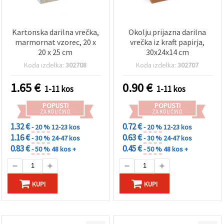
Kartonska darilna vrečka,
Okolju prijazna darilna
marmornat vzorec, 20 x
vrečka iz kraft papirja,
20 x 25 cm
30x24x14 cm
Koda izdelka:
302708
Koda izdelka:
302707
1.65
€
0.90
€
1-11 kos
1-11 kos
POPUSTI
POPUSTI
ZA KOLIČINO
ZA KOLIČINO
1.32 €
0.72 €
- 20 %
12-23 kos
- 20 %
12-23 kos
1.16 €
0.63 €
- 30 %
24-47 kos
- 30 %
24-47 kos
0.83 €
0.45 €
- 50 %
48 kos +
- 50 %
48 kos +
KUPI
KUPI