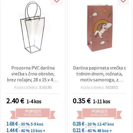
Prozorna PVC darilna
Darilna papirnata vrečka s
vrečka s črno obrobo,
trdnim dnom, rožnata,
brez ročajev, 28 x 15 x 42,5
motiv samoroga, z
cm
nalepkami, 11,5 x 8 x 21
Koda izdelka:
316190
Koda izdelka:
302852
cm
2.40
€
0.35
€
1-4 kos
1-11 kos
POPUSTI
POPUSTI
ZA KOLIČINO
ZA KOLIČINO
1.68 €
0.28 €
- 30 %
5-9 kos
- 20 %
12-47 kos
1.44 €
0.21 €
- 40 %
10 kos +
- 40 %
48 kos +