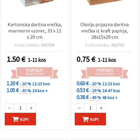
Kartonska darilna vrečka,
Okolju prijazna darilna
marmorni vzorec, 33 x 12
vrečka iz kraft papirja,
x 29 cm
28x15x29 cm
Koda izdelka:
302734
Koda izdelka:
302732
1.50
€
0.75
€
1-11 kos
1-11 kos
POPUSTI
POPUSTI
ZA KOLIČINO
ZA KOLIČINO
1.20 €
0.60 €
- 20 %
12-23 kos
- 20 %
12-23 kos
1.05 €
0.53 €
- 30 %
24 kos +
- 29 %
24-47 kos
0.38 €
- 49 %
48 kos +
KUPI
KUPI