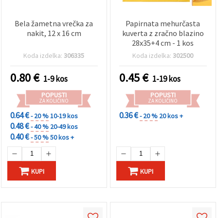
Bela žametna vrečka za
Papirnata mehurčasta
nakit, 12 x 16 cm
kuverta z zračno blazino
28x35+4 cm - 1 kos
Koda izdelka:
306335
Koda izdelka:
302500
0.80
€
0.45
€
1-9 kos
1-19 kos
POPUSTI
POPUSTI
ZA KOLIČINO
ZA KOLIČINO
0.64 €
0.36 €
- 20 %
10-19 kos
- 20 %
20 kos +
0.48 €
- 40 %
20-49 kos
0.40 €
- 50 %
50 kos +
KUPI
KUPI