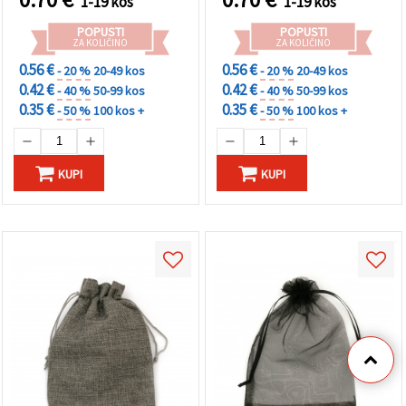
1-19 kos
1-19 kos
POPUSTI
POPUSTI
ZA KOLIČINO
ZA KOLIČINO
0.56 €
0.56 €
- 20 %
20-49 kos
- 20 %
20-49 kos
0.42 €
0.42 €
- 40 %
50-99 kos
- 40 %
50-99 kos
0.35 €
0.35 €
- 50 %
100 kos +
- 50 %
100 kos +
KUPI
KUPI