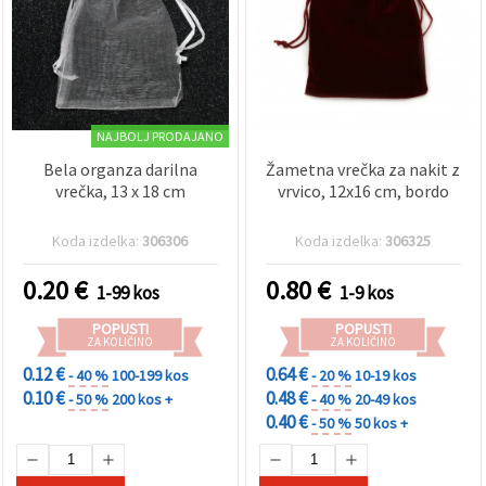
NAJBOLJ PRODAJANO
Bela organza darilna
Žametna vrečka za nakit z
vrečka, 13 x 18 cm
vrvico, 12x16 cm, bordo
Koda izdelka:
306306
Koda izdelka:
306325
0.20
€
0.80
€
1-99 kos
1-9 kos
POPUSTI
POPUSTI
ZA KOLIČINO
ZA KOLIČINO
0.12 €
0.64 €
- 40 %
100-199 kos
- 20 %
10-19 kos
0.10 €
0.48 €
- 50 %
200 kos +
- 40 %
20-49 kos
0.40 €
- 50 %
50 kos +