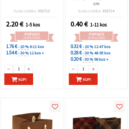
cm
Koda izdelka:
302713
Koda izdelka:
302714
2.20
€
0.40
€
1-5 kos
1-11 kos
POPUSTI
POPUSTI
ZA KOLIČINO
ZA KOLIČINO
1.76 €
0.32 €
- 20 %
6-11 kos
- 20 %
12-47 kos
1.54 €
0.28 €
- 30 %
12 kos +
- 30 %
48-95 kos
0.20 €
- 50 %
96 kos +
KUPI
KUPI