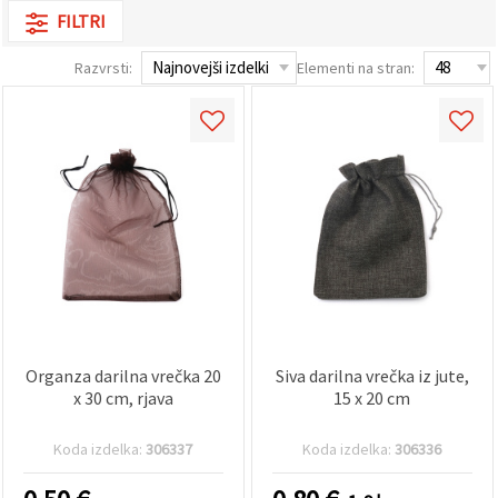
vsebine in
FILTRI
oglase, tudi
s pomočjo
naših
Razvrsti:
Elementi na stran:
partnerjev
za analitiko
in trženje.
S klikom na
»Sprejmi
vse!« se
lahko
strinjate z
uporabo
vseh
piškotkov.
Ali pa v
Nastavitvah
označite
svoje
preference z
Organza darilna vrečka 20
Siva darilna vrečka iz jute,
izbiro
določene
x 30 cm, rjava
15 x 20 cm
vrste
piškotkov
in klikom
Koda izdelka:
306337
Koda izdelka:
306336
na gumb
»Shrani«.