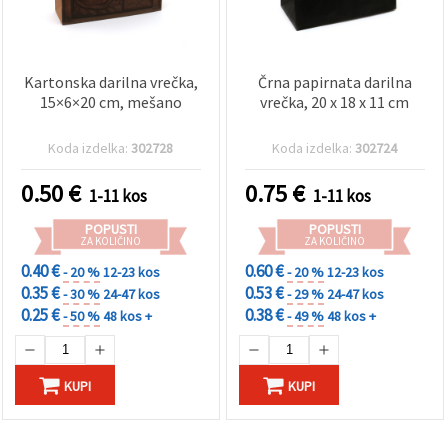
Kartonska darilna vrečka,
Črna papirnata darilna
15×6×20 cm, mešano
vrečka, 20 x 18 x 11 cm
Koda izdelka:
302728
Koda izdelka:
302724
0.50
€
0.75
€
1-11 kos
1-11 kos
POPUSTI
POPUSTI
ZA KOLIČINO
ZA KOLIČINO
0.40 €
0.60 €
- 20 %
12-23 kos
- 20 %
12-23 kos
0.35 €
0.53 €
- 30 %
24-47 kos
- 29 %
24-47 kos
0.25 €
0.38 €
- 50 %
48 kos +
- 49 %
48 kos +
KUPI
KUPI