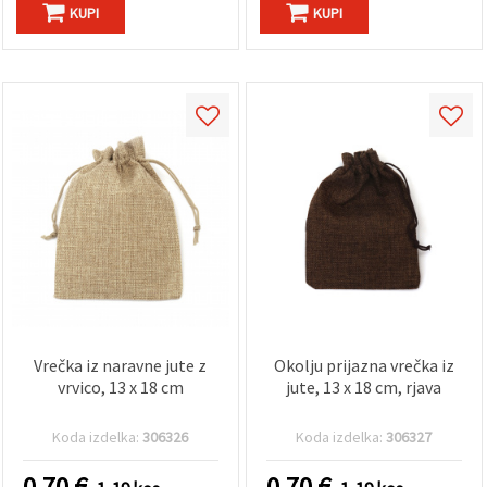
KUPI
KUPI
Vrečka iz naravne jute z
Okolju prijazna vrečka iz
vrvico, 13 x 18 cm
jute, 13 x 18 cm, rjava
Koda izdelka:
306326
Koda izdelka:
306327
0.70
€
0.70
€