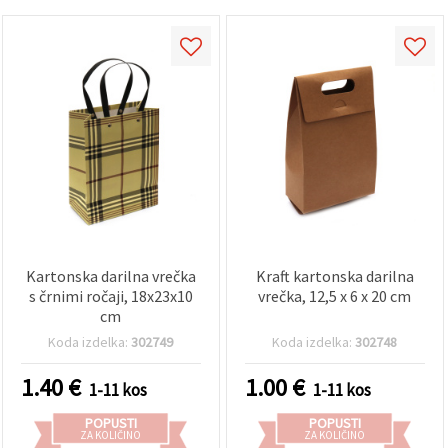
Kartonska darilna vrečka
Kraft kartonska darilna
s črnimi ročaji, 18x23x10
vrečka, 12,5 x 6 x 20 cm
cm
Koda izdelka:
302749
Koda izdelka:
302748
1.40
€
1.00
€
1-11 kos
1-11 kos
POPUSTI
POPUSTI
ZA KOLIČINO
ZA KOLIČINO