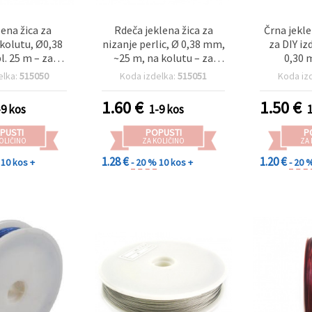
lena žica za
Rdeča jeklena žica za
Črna jekle
 kolutu, Ø0,38
nizanje perlic, Ø 0,38 mm,
za DIY iz
l. 25 m – za
~25 m, na kolutu – za
0,30 
akita, nizanje
izdelavo nakita in
elka:
515050
Koda izdelka:
515051
Koda iz
oracije in DIY
dekoracijo
na dela
1.60
€
1.50
€
-9 kos
1-9 kos
PUSTI
POPUSTI
P
OLIČINO
ZA KOLIČINO
ZA
1.28 €
1.20 €
10 kos +
- 20 %
10 kos +
- 20 