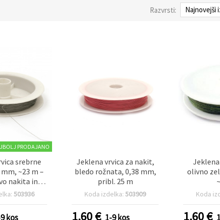
Razvrsti:
JBOLJ PRODAJANO
rvica srebrne
Jeklena vrvica za nakit,
Jeklena 
5 mm, ~23 m –
bledo rožnata, 0,38 mm,
olivno ze
vo nakita in
pribl. 25 m
arjanje
elka:
503936
Koda izdelka:
503909
Koda iz
1.60
€
1.60
€
-9 kos
1-9 kos