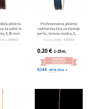
deča jeklena
Profesionalna jeklena
ica za nakit in
nakitarska žica za nizanje
ela, 0,45 mm
perlic, temno modra, 0,45
mm, na kolutu
delka:
505557
Koda izdelka:
505559
0.20
€
1-19 m.
POPUSTI
ZA KOLIČINO
0.14 €
- 30 %
20 m. +