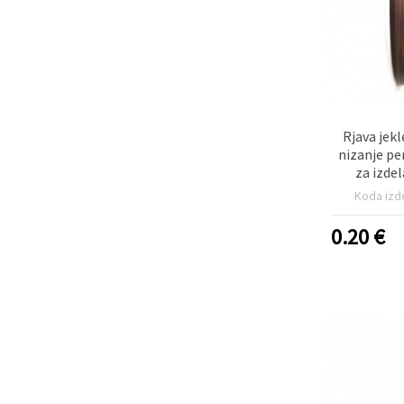
Rjava jekl
nizanje pe
za izde
Koda izd
0.20
€