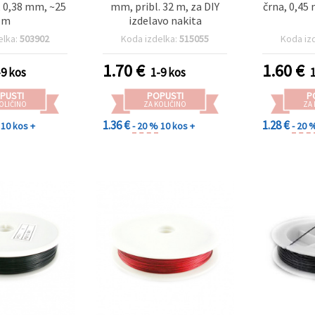
, 0,38 mm, ~25
mm, pribl. 32 m, za DIY
črna, 0,45
m
izdelavo nakita
elka:
503902
Koda izdelka:
515055
Koda iz
1.70
€
1.60
€
-9 kos
1-9 kos
PUSTI
POPUSTI
P
OLIČINO
ZA KOLIČINO
ZA
1.36 €
1.28 €
10 kos +
- 20 %
10 kos +
- 20 