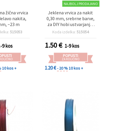
NAJBOLJ PRODAJANO
na žična vrvica
Jeklena vrvica za nakit
delavo nakita,
0,30 mm, srebrne barve,
mm, ~23 m
za DIY hobi ustvarjanje,
~23 m
delka:
515053
Koda izdelka:
515054
1.50
€
1-9 kos
1-9 kos
OPUSTI
POPUSTI
 KOLIČINO
ZA KOLIČINO
1.20 €
%
10 kos +
- 20 %
10 kos +