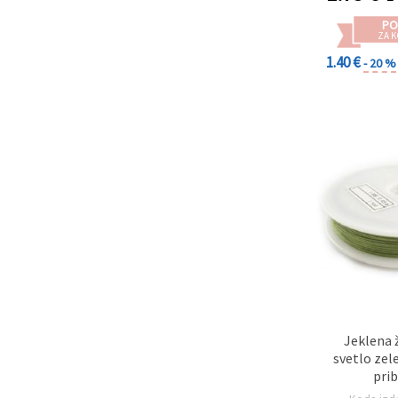
PO
Sprejmi
ZA K
vse
1.40 €
- 20 %
Nastavitve
Jeklena ž
svetlo zel
prib