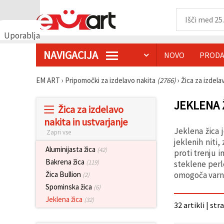
Uporabljamo
piškotke
NAVIGACIJA
NOVO
PRODA
🍪
Uporabljamo
piškotke in
EM ART
›
Pripomočki za izdelavo nakita
(2766)
›
Žica za izdela
podobne
tehnologije,
da
JEKLENA 
Žica za izdelavo
zagotovimo
pravilno
nakita in ustvarjanje
delovanje
Jeklena žica j
Zapri vse
spletnega
mesta,
jeklenih niti
izboljšamo
Aluminijasta žica
(42)
proti trenju 
vašo
Bakrena žica
(119)
steklene perl
uporabniško
izkušnjo ter
omogoča varno 
Žica Bullion
(2)
z vašim
Spominska žica
(6)
soglasjem
analiziramo
Jeklena žica
(32)
32 artikli | str
promet in
prikazujemo
ustreznejše