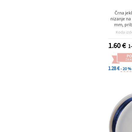
Črna jek
nizanje na
mm, prib
izdelavo n
Koda izd
perlic, dek
roč
1.60
€
1
PO
ZA K
1.28 €
- 20 %