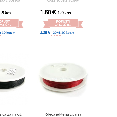
delka:
503905
Koda izdelka:
503904
1.60
€
1-9 kos
1-9 kos
OPUSTI
POPUSTI
 KOLIČINO
ZA KOLIČINO
1.28 €
%
10 kos +
- 20 %
10 kos +
žica za nakit,
Rdeča jeklena žica za