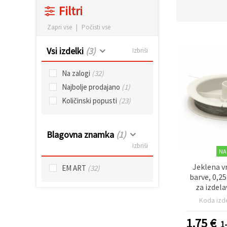
vsebine in
Filtri
oglase, tudi
s pomočjo
Zapri vse
|
Počisti vse
naših
partnerjev
za analitiko
Vsi izdelki
(3)
Izbriši
in trženje.
S klikom na
Na zalogi
(32)
»Sprejmi
vse!« se
Najbolje prodajano
(1)
lahko
strinjate z
Količinski popusti
(23)
uporabo
vseh
piškotkov.
Ali pa v
Blagovna znamka
(1)
Nastavitvah
Izbriši
označite
NA
svoje
preference z
Jeklena v
EM ART
(32)
izbiro
barve, 0,2
določene
za izdela
vrste
piškotkov
ustv
Koda izd
in klikom
na gumb
»Shrani«.
1.75
€
1