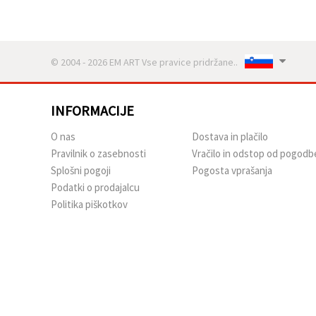
© 2004 - 2026 EM ART Vse pravice pridržane..
INFORMACIJE
O nas
Dostava in plačilo
Pravilnik o zasebnosti
Vračilo in odstop od pogodb
Splošni pogoji
Pogosta vprašanja
Podatki o prodajalcu
Politika piškotkov