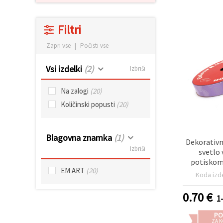
vsebine in
oglase, tudi
s pomočjo
Filtri
naših
partnerjev
za analitiko
Zapri vse
|
Počisti vse
in trženje.
S klikom na
Vsi izdelki
(2)
Izbriši
»Sprejmi
vse!« se
lahko
Na zalogi
(20)
strinjate z
Količinski popusti
(20)
uporabo
vseh
piškotkov.
Ali pa v
Nastavitvah
Blagovna znamka
(1)
Dekorativn
označite
Izbriši
svetlo 
svoje
preference z
potiskom
izbiro
EM ART
(20)
Koda izd
določene
vrste
piškotkov
0.70
€
1
in klikom
na gumb
PO
»Shrani«.
ZA K