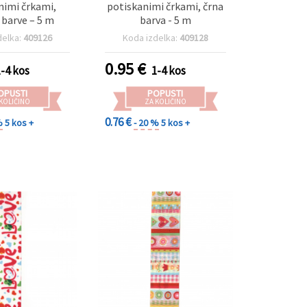
nimi črkami,
potiskanimi črkami, črna
barve – 5 m
barva - 5 m
delka:
409126
Koda izdelka:
409128
0.95
€
1-4 kos
1-4 kos
OPUSTI
POPUSTI
 KOLIČINO
ZA KOLIČINO
0.76 €
%
5 kos +
- 20 %
5 kos +