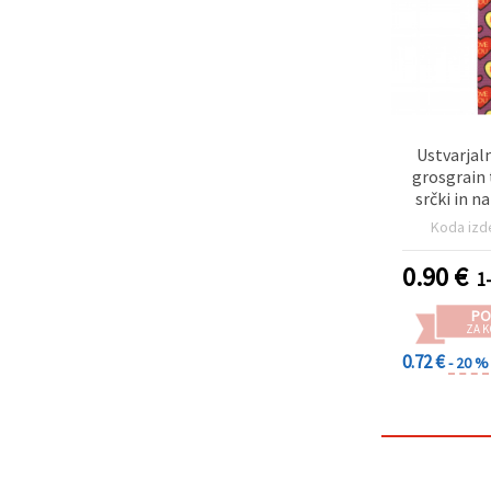
Ustvarjaln
grosgrain
srčki in 
YOU
Koda izd
0.90
€
1
PO
ZA K
0.72 €
- 20 %