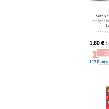
Saten tr
mešane ba
1,
Koda izd
1.60
€
1
PO
ZA K
1.12 €
- 30 %