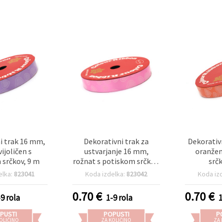
i trak 16 mm,
Dekorativni trak za
Dekorativ
vijoličen s
ustvarjanje 16 mm,
oranžen
 srčkov, 9 m
rožnat s potiskom srčkov,
srč
9 m
elka:
823041
Koda izdelka:
823042
Koda iz
0.70
€
0.70
€
-9 rola
1-9 rola
PUSTI
POPUSTI
P
OLIČINO
ZA KOLIČINO
ZA