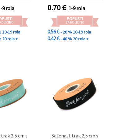
0.70
€
1-9 rola
1-9 rola
OPUSTI
POPUSTI
 KOLIČINO
ZA KOLIČINO
0.56 €
%
10-19 rola
- 20 %
10-19 rola
0.42 €
%
20 rola +
- 40 %
20 rola +
 trak 2,5 cm s
Satenast trak 2,5 cm s