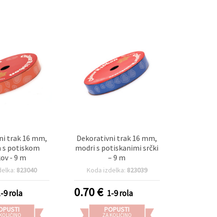
ni trak 16 mm,
Dekorativni trak 16 mm,
 s potiskom
modri s potiskanimi srčki
kov - 9 m
– 9 m
delka:
823040
Koda izdelka:
823039
0.70
€
1-9 rola
1-9 rola
OPUSTI
POPUSTI
 KOLIČINO
ZA KOLIČINO