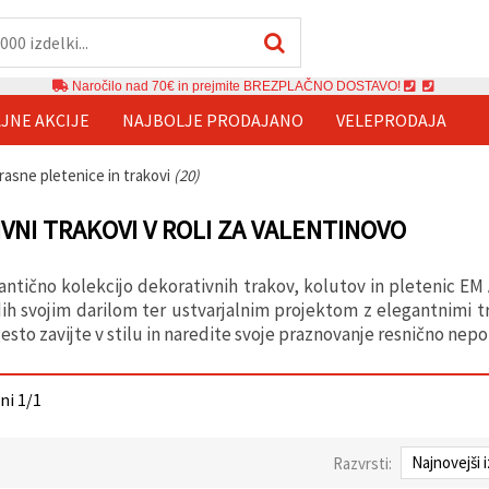
Naročilo nad 70€ in prejmite BREZPLAČNO DOSTAVO!
JNE AKCIJE
NAJBOLJE PRODAJANO
VELEPRODAJA
rasne pletenice in trakovi
(20)
VNI TRAKOVI V ROLI ZA VALENTINOVO
antično kolekcijo dekorativnih trakov, kolutov in pletenic EM
ih svojim darilom ter ustvarjalnim projektom z elegantnimi tra
esto zavijte v stilu in naredite svoje praznovanje resnično nep
ani 1/1
Razvrsti: