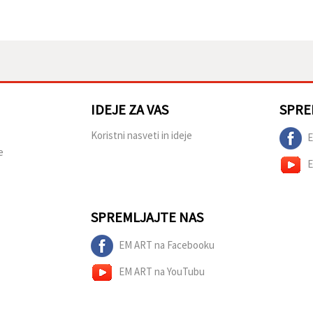
IDEJE ZA VAS
SPRE
Koristni nasveti in ideje
E
e
E
SPREMLJAJTE NAS
EM ART na Facebooku
EM ART na YouTubu