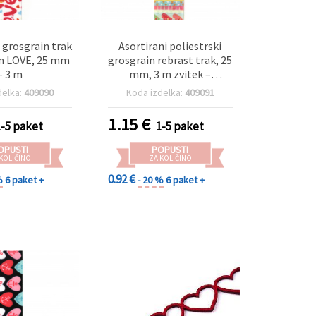
i grosgrain trak
Asortirani poliestrski
m LOVE, 25 mm
grosgrain rebrast trak, 25
– 3 m
mm, 3 m zvitek –
dekorativni trak za
delka:
409090
Koda izdelka:
409091
zavijanje daril, pentlje,
scrapbooking in ročna
1.15
€
1-5 paket
1-5 paket
dela
OPUSTI
POPUSTI
 KOLIČINO
ZA KOLIČINO
0.92 €
%
6 paket +
- 20 %
6 paket +