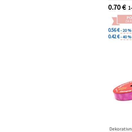
0.70
€
1
PO
ZA K
0.56 €
- 20 %
0.42 €
- 40 %
Dekorativn