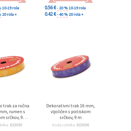
0.56 €
%
10-19 rola
- 20 %
10-19 rola
0.42 €
%
20 rola +
- 40 %
20 rola +
i trak za ročna
Dekorativni trak 16 mm,
 mm, rumen s
vijoličen s potiskom
m srčkov, 9
srčkov, 9 m
etrov
delka:
823035
Koda izdelka:
823036