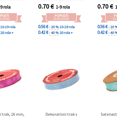
0.70
€
0.70
€
-9 rola
1-9 rola
PUSTI
POPUSTI
P
OLIČINO
ZA KOLIČINO
ZA
0.56 €
0.56 €
10-19 rola
- 20 %
10-19 rola
- 20 
0.42 €
0.42 €
20 rola +
- 40 %
20 rola +
- 40 
i trak, 16 mm,
Dekorativni trak s
Satenast