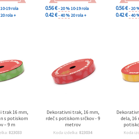
0.56 €
0.56 €
10-19 rola
- 20 %
10-19 rola
- 20 
0.42 €
0.42 €
20 rola +
- 40 %
20 rola +
- 40 
i trak 16 mm,
Dekorativni trak, 16 mm,
Dekorativn
en s potiskom
rdeč s potiskom srčkov - 9
dela, 16
ov – 9 m
metrov
potisko
m
elka:
823033
Koda izdelka:
823034
Koda iz