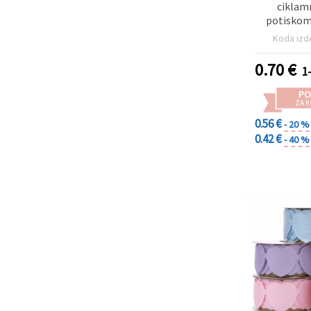
ciklam
potiskom
Koda izd
0.70
€
1
PO
ZA K
0.56 €
- 20 %
0.42 €
- 40 %