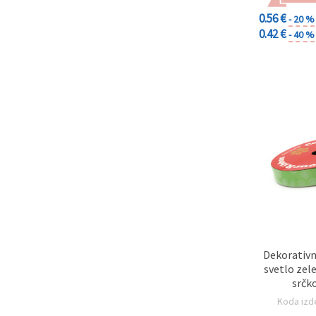
0.56 €
- 20 %
Sprejmi
0.42 €
- 40 %
vse
Nastavitve
Dekorativn
svetlo zel
srčk
Koda izd