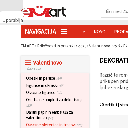
Uporabljamo
piškotke
NAVIGACIJA
NOVO
PRODA
🍪
Uporabljamo
piškotke in
EM ART
›
Priložnosti in prazniki
(2956)
›
Valentinovo
(281)
›
Ok
podobne
tehnologije,
da
DEKORATI
Valentinovo
zagotovimo
pravilno
Zapri vse
delovanje
Raziščite rom
spletnega
Obeski in perlice
(64)
mesta,
prikupen prid
izboljšamo
Figurice in okraski
(65)
ljubezensko g
vašo
Okrasne figurice
(20)
uporabniško
izkušnjo ter
Orodja in kompleti za dekoriranje
z vašim
20 artikli | str
(23)
soglasjem
Darilni papir in embalaža za
analiziramo
promet in
valentinovo
(90)
prikazujemo
Okrasne pletenice in trakovi
(20)
ustreznejše