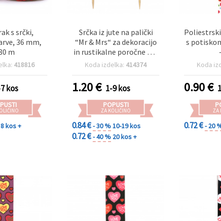
ak s srčki,
Srčka iz jute na palički
Poliestrsk
rve, 36 mm,
“Mr & Mrs“ za dekoracijo
s potisko
80 m
in rustikalne poročne DIY
projekte, 8,5 × 18 cm – set
elka:
418816
Koda izdelka:
414374
Koda iz
2 kosov
1.20
€
0.90
€
-7 kos
1-9 kos
PUSTI
POPUSTI
P
OLIČINO
ZA KOLIČINO
ZA
0.84 €
0.72 €
8 kos +
- 30 %
10-19 kos
- 20 
0.72 €
- 40 %
20 kos +