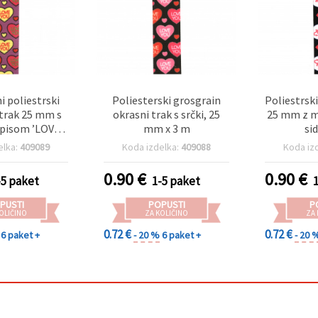
i poliestrski
Poliesterski grosgrain
Poliestrsk
 trak 25 mm s
okrasni trak s srčki, 25
25 mm z m
napisom ’LOVE
mm x 3 m
si
’, 3 m
elka:
409089
Koda izdelka:
409088
Koda iz
0.90
€
0.90
€
-5 paket
1-5 paket
PUSTI
POPUSTI
P
OLIČINO
ZA KOLIČINO
ZA
0.72 €
0.72 €
6 paket +
- 20 %
6 paket +
- 20 