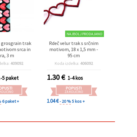
NAJBOLJ PRODAJANO
i grosgrain trak
Rdeč velur trak s srčnim
otivom srca in
motivom, 18 x 1,5 mm -
dra, 3 m
95 cm
delka:
409092
Koda izdelka:
406092
1.30
€
1-5 paket
1-4 kos
OPUSTI
POPUSTI
 KOLIČINO
ZA KOLIČINO
1.04 €
%
6 paket +
- 20 %
5 kos +