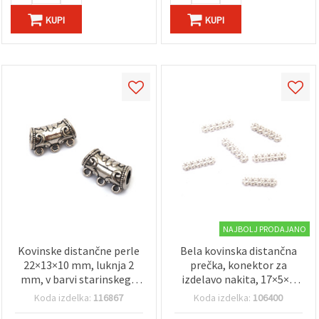
KUPI
KUPI
NAJBOLJ PRODAJANO
Kovinske distančne perle
Bela kovinska distančna
22×13×10 mm, luknja 2
prečka, konektor za
mm, v barvi starinskega
izdelavo nakita, 17×5×2
srebra – 2 kosa
mm, luknja 1 mm, 20
Koda izdelka:
116867
Koda izdelka:
106400
kosov