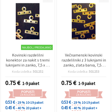
NAJBOLJ PRODAJANO
Kovinski razdelilni
Večnamenski kovinski
konektor za nakit s tremi
razdelilniki z 3 luknjami in
luknjami in zanko, 7,5 x 14
zanko, zlata barva, 7,5 x
mm, srebrne barve – 50
14 mm – 50 kos, idealni za
Koda izdelka:
501252
Koda izdelka:
501253
kosov
večnizni nakit
0.75
€
0.75
€
1-9 paket
1-9 paket
POPUSTI
POPUSTI
ZA KOLIČINO
ZA KOLIČINO
0.53 €
0.53 €
- 29 %
10-19 paket
- 29 %
10-19 paket
0.45 €
0.45 €
- 40 %
20 paket +
- 40 %
20 paket +