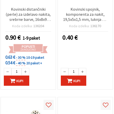
Kovinski distančniki
Kovinski spojnik,
(perle) za izdelavo nakita,
komponenta za nakit,
srebrne barve, 16x8x9
19,5x5x1,5 mm, luknja 1,5
mm, luknja 5 mm - 5
mm, antično srebro - 20
Koda izdelka:
136204
Koda izdelka:
136170
kosov
kosov
0.90
€
0.40
€
1-9 paket
POPUSTI
ZA KOLIČINO
0.63 €
- 30 %
10-19 paket
0.54 €
- 40 %
20 paket +
KUPI
KUPI