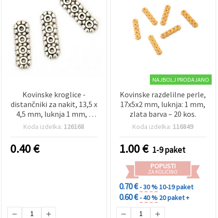
NAJBOLJ PRODAJANO
Kovinske kroglice -
Kovinske razdelilne perle,
distančniki za nakit, 13,5 x
17x5x2 mm, luknja: 1 mm,
4,5 mm, luknja 1 mm, v
zlata barva – 20 kos.
antik srebrni barvi - 20
Koda izdelka:
126168
Koda izdelka:
116849
kosov
0.40
€
1.00
€
1-9 paket
POPUSTI
ZA KOLIČINO
0.70 €
- 30 %
10-19 paket
0.60 €
- 40 %
20 paket +