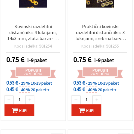
Kovinski razdelilni
Praktični kovinski
distančnik s 4 luknjami,
razdelilni distančniki s 3
14x3 mm, zlata barva - 50
luknjami, srebrna barva,
kosov
10x3 mm – 50 kosov,
Koda izdelka:
501254
Koda izdelka:
501255
idealni za izdelavo nakita
iz perlic
0.75
€
0.75
€
1-9 paket
1-9 paket
POPUSTI
POPUSTI
ZA KOLIČINO
ZA KOLIČINO
0.53 €
0.53 €
- 29 %
10-19 paket
- 29 %
10-19 paket
0.45 €
0.45 €
- 40 %
20 paket +
- 40 %
20 paket +
KUPI
KUPI