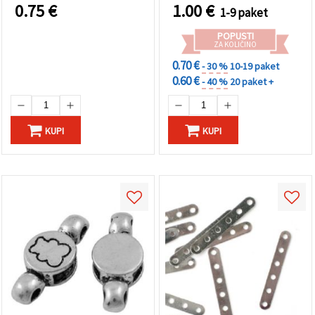
0.75
€
1.00
€
1-9 paket
POPUSTI
ZA KOLIČINO
0.70 €
- 30 %
10-19 paket
0.60 €
- 40 %
20 paket +
KUPI
KUPI