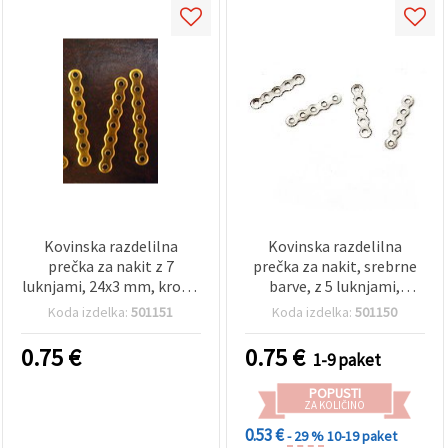
Kovinska razdelilna
Kovinska razdelilna
prečka za nakit z 7
prečka za nakit, srebrne
luknjami, 24x3 mm, krom,
barve, z 5 luknjami,
paket 50 kosov
17x3x0,5 mm, luknja 1
Koda izdelka:
501151
Koda izdelka:
501150
mm, paket 50 kosov
0.75
€
0.75
€
1-9 paket
POPUSTI
ZA KOLIČINO
0.53 €
- 29 %
10-19 paket