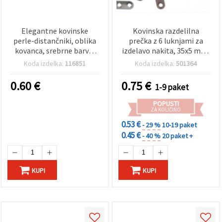
Elegantne kovinske
Kovinska razdelilna
perle-distančniki, oblika
prečka z 6 luknjami za
kovanca, srebrne barve,
izdelavo nakita, 35x5 mm,
19.5×8.5×4.5 mm, luknja 2
srebrna barva - 50 kosov
Koda izdelka:
116851
Koda izdelka:
501364
mm – 5 kosov, idealne za
DIY ročno izdelan nakit
0.60
€
0.75
€
1-9 paket
POPUSTI
ZA KOLIČINO
0.53 €
- 29 %
10-19 paket
0.45 €
- 40 %
20 paket +
KUPI
KUPI