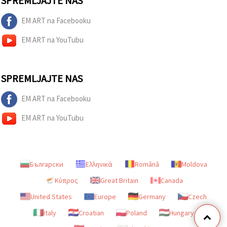
SPREMLJAJTE NAS
EM ART na Facebooku
EM ART na YouTubu
SPREMLJAJTE NAS
EM ART na Facebooku
EM ART na YouTubu
Български
Ελληνικά
Română
Moldova
Κύπρος
Great Britain
Canada
United States
Europe
Germany
Czech
Italy
Croatian
Poland
Hungary