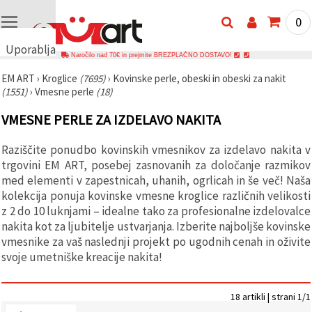
0
Uporabljamo
Naročilo nad 70€ in prejmite BREZPLAČNO DOSTAVO!
piškotke
EM ART
›
Kroglice
(7695)
›
Kovinske perle, obeski in obeski za nakit
🍪
(1551)
›
Vmesne perle
(18)
Uporabljamo
piškotke in
VMESNE PERLE ZA IZDELAVO NAKITA
podobne
tehnologije,
da
Raziščite ponudbo kovinskih vmesnikov za izdelavo nakita v
zagotovimo
pravilno
trgovini EM ART, posebej zasnovanih za določanje razmikov
delovanje
med elementi v zapestnicah, uhanih, ogrlicah in še več! Naša
spletnega
kolekcija ponuja kovinske vmesne kroglice različnih velikosti
mesta,
izboljšamo
z 2 do 10 luknjami – idealne tako za profesionalne izdelovalce
vašo
nakita kot za ljubitelje ustvarjanja. Izberite najboljše kovinske
uporabniško
vmesnike za vaš naslednji projekt po ugodnih cenah in oživite
izkušnjo ter
z vašim
svoje umetniške kreacije nakita!
soglasjem
analiziramo
promet in
prikazujemo
18 artikli | strani 1/1
ustreznejše