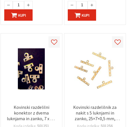
KUPI
KUPI
Kovinski razdelilni
Kovinski razdelilnik za
konektor z dvema
nakit s 5 luknjami in
luknjama in zanko, 7 x 8,5
zanko, 25×7×0,5 mm,
mm, mešane barve, 50
zlata barva – 20 kosov
Koda izdelka:
501251
Koda izdelka:
501256