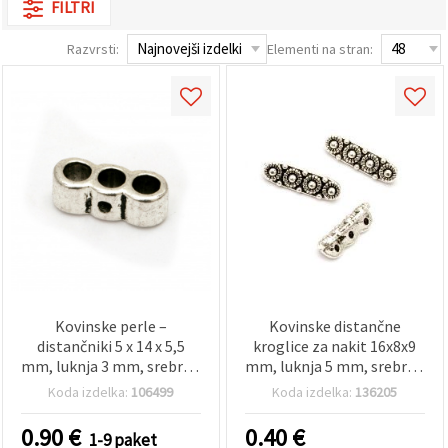
FILTRI
vsebine in
oglase, tudi
s pomočjo
Razvrsti:
Elementi na stran:
naših
partnerjev
za analitiko
in trženje.
S klikom na
»Sprejmi
vse!« se
lahko
strinjate z
uporabo
vseh
piškotkov.
Ali pa v
Nastavitvah
označite
svoje
preference z
Kovinske perle –
Kovinske distančne
izbiro
distančniki 5 x 14 x 5,5
kroglice za nakit 16x8x9
določene
mm, luknja 3 mm, srebrne
mm, luknja 5 mm, srebrna
vrste
barve – 20 kosov
barva – 10 kosov
piškotkov
Koda izdelka:
106499
Koda izdelka:
136205
in klikom
na gumb
0.90
€
0.40
€
»Shrani«.
1-9 paket