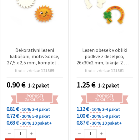
Dekorativni leseni
Lesen obesek v obliki
kabošoni, motiv Sonce,
podkve z deteljico,
27,5 x 2,5 mm, komplet 10
26x30x2 mm, luknja: 2 mm
kosov, za dekoracijo,
– paket 10 kosov
Koda izdelka:
121869
Koda izdelka:
121861
scrapbooking in ročna
dela
0.90
€
1.25
€
1-2 paket
1-2 paket
POPUSTI
POPUSTI
ZA KOLIČINO
ZA KOLIČINO
0.81 €
1.12 €
- 10 %
3-4 paket
- 10 %
3-4 paket
0.72 €
1.00 €
- 20 %
5-9 paket
- 20 %
5-9 paket
0.63 €
0.87 €
- 30 %
10 paket +
- 30 %
10 paket +