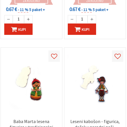
ZA KOLIČINO
ZA KOLIČINO
0.67 €
0.67 €
- 11 %
5 paket +
- 11 %
5 paket +
KUPI
KUPI
Baba Marta lesena
Leseni kabošon - figurica,
figurica v tradicionalni
deček v narodni noši,