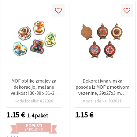
MDF oblike zmajev za
Dekorativna vinska
dekoracijo, mešane
posoda iz MDF z motivom
velikosti 36-39 x 31-38
vezenine, 39x27x3 mm,
mm - paket 5 kosov
MIX - 5 kosov
Koda izdelka:
832026
Koda izdelka:
832017
1.15
€
1.15
€
1-4 paket
POPUSTI
ZA KOLIČINO