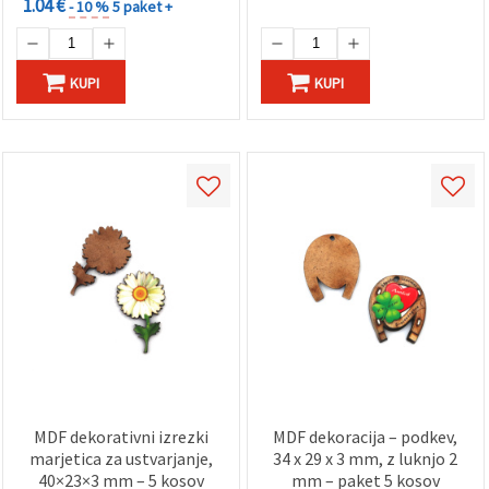
1.04 €
- 10 %
5 paket +
KUPI
KUPI
MDF dekorativni izrezki
MDF dekoracija – podkev,
marjetica za ustvarjanje,
34 x 29 x 3 mm, z luknjo 2
40×23×3 mm – 5 kosov
mm – paket 5 kosov