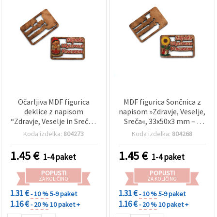
Očarljiva MDF figurica
MDF figurica Sončnica z
deklice z napisom
napisom »Zdravje, Veselje,
“Zdravje, Veselje in Sreča“,
Sreča«, 33x50x3 mm – 5
33x50x3 mm, paket 5
kos
Koda izdelka:
804273
Koda izdelka:
804268
kosov
1.45
€
1.45
€
1-4 paket
1-4 paket
POPUSTI
POPUSTI
ZA KOLIČINO
ZA KOLIČINO
1.31 €
1.31 €
- 10 %
5-9 paket
- 10 %
5-9 paket
1.16 €
1.16 €
- 20 %
10 paket +
- 20 %
10 paket +