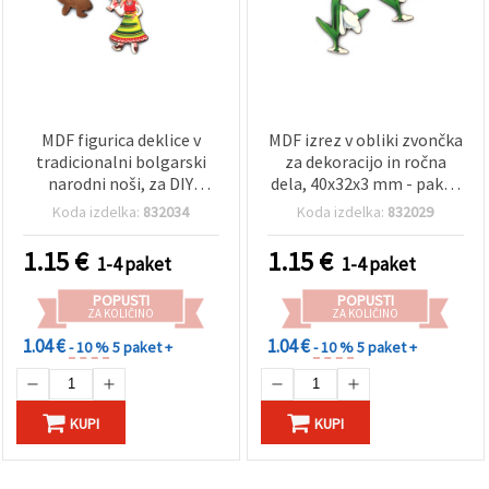
MDF figurica deklice v
MDF izrez v obliki zvončka
tradicionalni bolgarski
za dekoracijo in ročna
narodni noši, za DIY
dela, 40x32x3 mm - paket
dekoracijo, 43x26x3 mm –
5 kosov
Koda izdelka:
832034
Koda izdelka:
832029
5 kosov
1.15
€
1.15
€
1-4 paket
1-4 paket
POPUSTI
POPUSTI
ZA KOLIČINO
ZA KOLIČINO
1.04 €
1.04 €
- 10 %
5 paket +
- 10 %
5 paket +
KUPI
KUPI