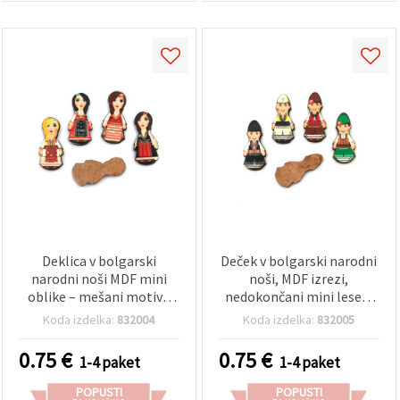
Deklica v bolgarski
Deček v bolgarski narodni
narodni noši MDF mini
noši, MDF izrezi,
oblike – mešani motivi,
nedokončani mini leseni
25x12x3 mm, set 5 kosov |
okrasni elementi, 25 x 11 x
Koda izdelka:
832004
Koda izdelka:
832005
Leseni okrasni elementi
3 mm, mešani motivi, set
za dekoracijo, DIY,
5 kosov za DIY ustvarjanje,
0.75
€
0.75
€
1-4 paket
1-4 paket
scrapbooking in izdelavo
scrapbooking in domačo
voščilnic
dekoracijo
POPUSTI
POPUSTI