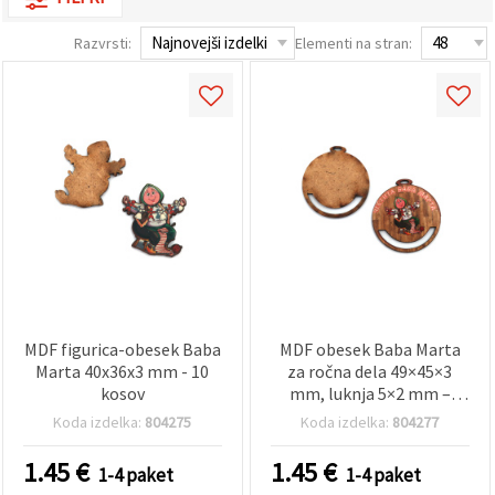
vsebine in
oglase, tudi
Razvrsti:
Elementi na stran:
s pomočjo
naših
partnerjev
za analitiko
in trženje.
S klikom na
»Sprejmi
vse!« se
lahko
strinjate z
uporabo
vseh
piškotkov.
Ali pa v
Nastavitvah
označite
svoje
MDF figurica-obesek Baba
MDF obesek Baba Marta
preference z
Marta 40x36x3 mm - 10
za ročna dela 49×45×3
izbiro
določene
kosov
mm, luknja 5×2 mm –
vrste
paket 5 kosov
Koda izdelka:
804275
Koda izdelka:
804277
piškotkov
in klikom
na gumb
1.45
€
1.45
€
1-4 paket
1-4 paket
»Shrani«.