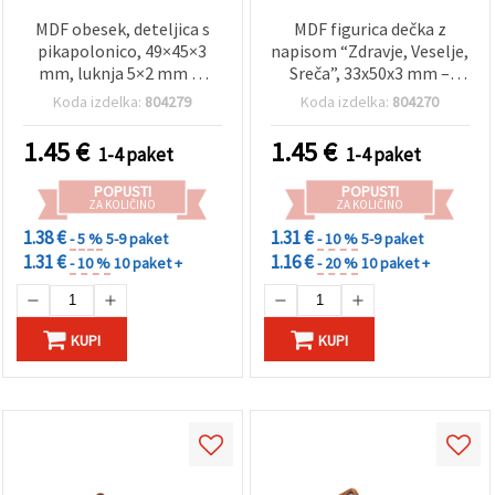
MDF obesek, deteljica s
MDF figurica dečka z
pikapolonico, 49×45×3
napisom “Zdravje, Veselje,
mm, luknja 5×2 mm —
Sreča”, 33x50x3 mm –
paket 5 kosov
komplet 5 kosov
Koda izdelka:
804279
Koda izdelka:
804270
1.45
€
1.45
€
1-4 paket
1-4 paket
POPUSTI
POPUSTI
ZA KOLIČINO
ZA KOLIČINO
1.38 €
1.31 €
- 5 %
5-9 paket
- 10 %
5-9 paket
1.31 €
1.16 €
- 10 %
10 paket +
- 20 %
10 paket +
KUPI
KUPI