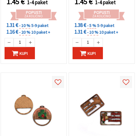
1.45
€
1.45
€
1-4 paket
1-4 paket
POPUSTI
POPUSTI
ZA KOLIČINO
ZA KOLIČINO
1.31 €
1.38 €
- 10 %
5-9 paket
- 5 %
5-9 paket
1.16 €
1.31 €
- 20 %
10 paket +
- 10 %
10 paket +
KUPI
KUPI