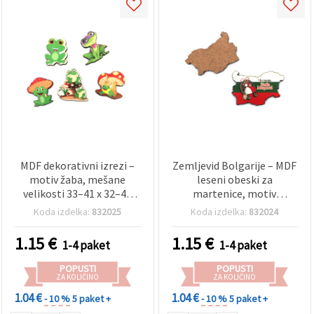
MDF dekorativni izrezi –
Zemljevid Bolgarije – MDF
motiv žaba, mešane
leseni obeski za
velikosti 33–41 x 32–42
martenice, motiv
mm, paket 5 kosov
bolgarske trobojnice,
Koda izdelka:
832025
Koda izdelka:
832024
50x33x3 mm, 5 kosov
1.15
€
1.15
€
1-4 paket
1-4 paket
POPUSTI
POPUSTI
ZA KOLIČINO
ZA KOLIČINO
1.04 €
1.04 €
- 10 %
5 paket +
- 10 %
5 paket +