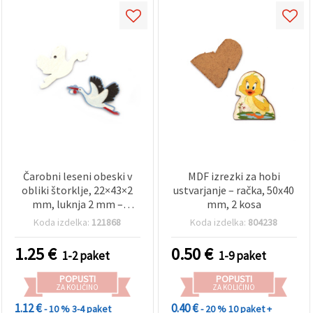
Čarobni leseni obeski v
MDF izrezki za hobi
obliki štorklje, 22×43×2
ustvarjanje – račka, 50x40
mm, luknja 2 mm –
mm, 2 kosa
komplet 10 unikatnih
Koda izdelka:
121868
Koda izdelka:
804238
kosov za izdelavo nakita
in ustvarjalne DIY
1.25
€
0.50
€
1-2 paket
1-9 paket
projekte
POPUSTI
POPUSTI
ZA KOLIČINO
ZA KOLIČINO
1.12 €
0.40 €
- 10 %
3-4 paket
- 20 %
10 paket +