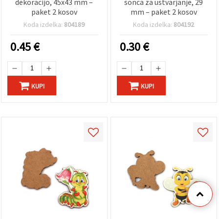
dekoracijo, 45x43 mm –
sonca za ustvarjanje, 29
paket 2 kosov
mm – paket 2 kosov
Koda izdelka:
804189
Koda izdelka:
804192
0.45
€
0.30
€
KUPI
KUPI