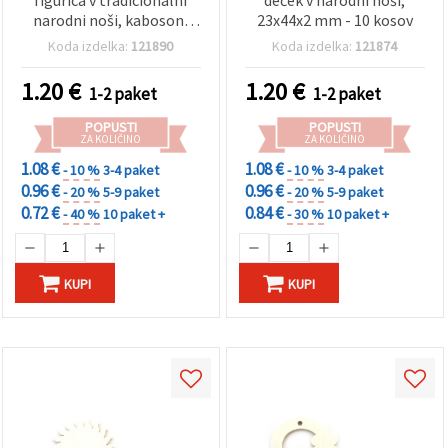
narodni noši, kaboson,
23x44x2 mm - 10 kosov
22x42x2 mm - 10 kosov
Koda izdelka:
121890
Koda izdelka:
121874
1.20
€
1.20
€
1-2 paket
1-2 paket
POPUSTI
POPUSTI
ZA KOLIČINO
ZA KOLIČINO
1.08 €
1.08 €
- 10 %
3-4 paket
- 10 %
3-4 paket
0.96 €
0.96 €
- 20 %
5-9 paket
- 20 %
5-9 paket
0.72 €
0.84 €
- 40 %
10 paket +
- 30 %
10 paket +
KUPI
KUPI