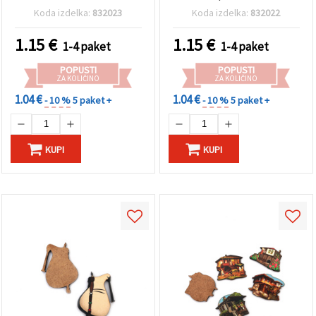
Koda izdelka:
832023
Koda izdelka:
832022
1.15
€
1.15
€
1-4 paket
1-4 paket
POPUSTI
POPUSTI
ZA KOLIČINO
ZA KOLIČINO
1.04 €
1.04 €
- 10 %
5 paket +
- 10 %
5 paket +
KUPI
KUPI