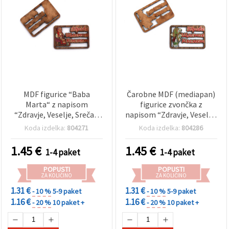
MDF figurice “Baba
Čarobne MDF (mediapan)
Marta“ z napisom
figurice zvončka z
“Zdravje, Veselje, Sreča“,
napisom “Zdravje, Veselje,
33x50x3 mm – komplet 5
Sreča“, 33x50x3 mm –
Koda izdelka:
804271
Koda izdelka:
804286
kosov
komplet 5 kosov
1.45
€
1.45
€
1-4 paket
1-4 paket
POPUSTI
POPUSTI
ZA KOLIČINO
ZA KOLIČINO
1.31 €
1.31 €
- 10 %
5-9 paket
- 10 %
5-9 paket
1.16 €
1.16 €
- 20 %
10 paket +
- 20 %
10 paket +