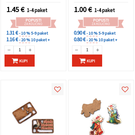
1.45
€
1.00
€
1-4 paket
1-4 paket
POPUSTI
POPUSTI
ZA KOLIČINO
ZA KOLIČINO
1.31 €
0.90 €
- 10 %
5-9 paket
- 10 %
5-9 paket
1.16 €
0.80 €
- 20 %
10 paket +
- 20 %
10 paket +
KUPI
KUPI