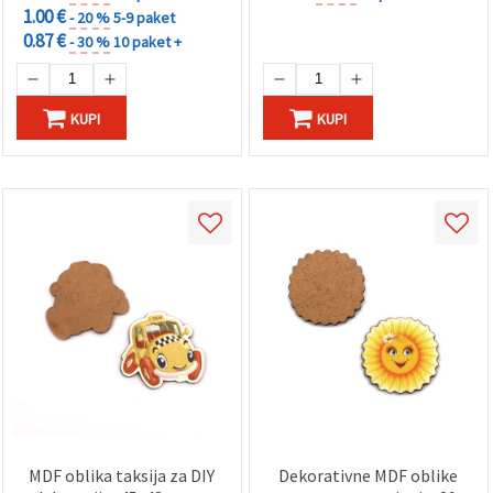
1.00 €
- 20 %
5-9 paket
0.87 €
- 30 %
10 paket +
KUPI
KUPI
MDF oblika taksija za DIY
Dekorativne MDF oblike