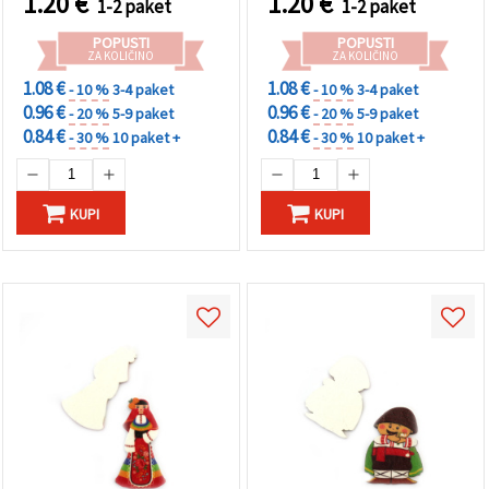
1.20
€
1.20
€
1-2 paket
1-2 paket
POPUSTI
POPUSTI
ZA KOLIČINO
ZA KOLIČINO
1.08 €
1.08 €
- 10 %
3-4 paket
- 10 %
3-4 paket
0.96 €
0.96 €
- 20 %
5-9 paket
- 20 %
5-9 paket
0.84 €
0.84 €
- 30 %
10 paket +
- 30 %
10 paket +
KUPI
KUPI