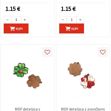
1.15
€
1.15
€
KUPI
KUPI
MDF deteljica s
MDF deteljica z zvončkom