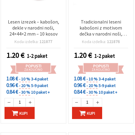
Lesen izrezek – kabošon,
Tradicionalni leseni
dekle v narodni noši,
kabošoni z motivom
24×44×2 mm – 10 kosov
dečka v narodni noši,
43x32x2 mm – idealni za
Koda izdelka:
121877
Koda izdelka:
121876
hobi ustvarjanje,
scrapbooking in kulturne
1.20
€
1.20
€
1-2 paket
1-2 paket
dekoracije, komplet 10
kosov
POPUSTI
POPUSTI
ZA KOLIČINO
ZA KOLIČINO
1.08 €
1.08 €
- 10 %
3-4 paket
- 10 %
3-4 paket
0.96 €
0.96 €
- 20 %
5-9 paket
- 20 %
5-9 paket
0.84 €
0.84 €
- 30 %
10 paket +
- 30 %
10 paket +
KUPI
KUPI