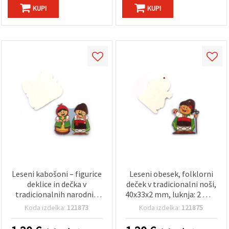
KUPI
KUPI
Leseni kabošoni – figurice
Leseni obesek, folklorni
deklice in dečka v
deček v tradicionalni noši,
tradicionalnih narodnih
40x33x2 mm, luknja: 2 mm
nošah, 36 x 34 x 1,5 mm –
- 10 kosov
Koda izdelka:
121873
Koda izdelka:
121875
10 kosov