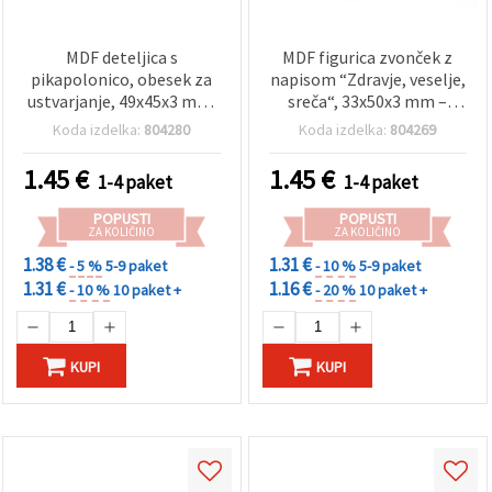
MDF deteljica s
MDF figurica zvonček z
pikapolonico, obesek za
napisom “Zdravje, veselje,
ustvarjanje, 49x45x3 mm,
sreča“, 33x50x3 mm –
luknja 5x2 mm – paket 5
komplet 5 kosov
Koda izdelka:
804280
Koda izdelka:
804269
kosov
1.45
€
1.45
€
1-4 paket
1-4 paket
POPUSTI
POPUSTI
ZA KOLIČINO
ZA KOLIČINO
1.38 €
1.31 €
- 5 %
5-9 paket
- 10 %
5-9 paket
1.31 €
1.16 €
- 10 %
10 paket +
- 20 %
10 paket +
KUPI
KUPI