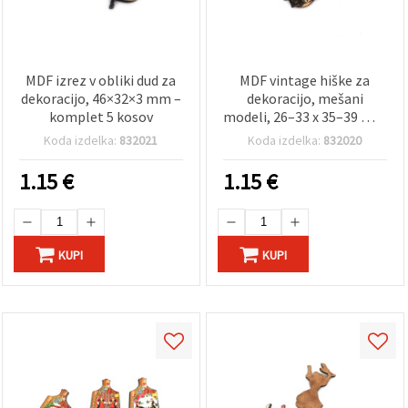
MDF izrez v obliki dud za
MDF vintage hiške za
dekoracijo, 46×32×3 mm –
dekoracijo, mešani
komplet 5 kosov
modeli, 26–33 x 35–39 mm
– 5 kosov
Koda izdelka:
832021
Koda izdelka:
832020
1.15
€
1.15
€
KUPI
KUPI