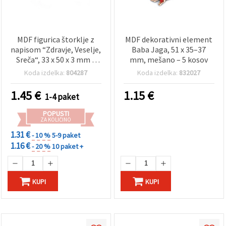
MDF figurica štorklje z
MDF dekorativni element
napisom “Zdravje, Veselje,
Baba Jaga, 51 x 35–37
Sreča“, 33 x 50 x 3 mm –
mm, mešano – 5 kosov
paket 5 kosov, za
Koda izdelka:
804287
Koda izdelka:
832027
ustvarjanje
1.45
€
1.15
€
1-4 paket
POPUSTI
ZA KOLIČINO
1.31 €
- 10 %
5-9 paket
1.16 €
- 20 %
10 paket +
KUPI
KUPI