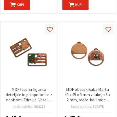
KUPI
KUPI
MDF lesena figurica
MDF obesek Baba Marta
deteljice in pikapolonice z
49 x 45 x 3 mm z luknjo 5 x
napisom ’Zdravje, Veselje,
2 mm, rdeče-beli motiv
Sreča’, 33x50x3 mm -
martenice – paket 5 kosov
Koda izdelka:
804288
Koda izdelka:
804278
komplet 5 kosov
za ustvarjanje in ročna
dela