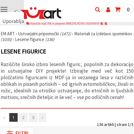
0
Uporabljamo
Naročilo nad 70€ in prejmite BREZPLAČNO DOSTAVO!
piškotke
EM ART
›
Ustvarjalni pripomočki
(1471)
›
Materiali za izdelavo spominkov
🍪
(1035)
›
Lesene figurice
(136)
Uporabljamo
piškotke in
LESENE FIGURICE
podobne
tehnologije,
da
Raziščite široko izbiro lesenih figuric, popolnih za dekoracijo
zagotovimo
pravilno
in ustvarjalne DIY projekte! Izbirajte med več kot 150
delovanje
ploščatimi figuricami iz MDF-ja in vezanega lesa v različnih
spletnega
oblikah in pisanih potiskih – od igrivih avtomobilčkov, živali in
mesta,
izboljšamo
rožic, idealnih za otroško ustvarjanje, do etničnih in ljudskih
vašo
motivov, srečnih deteljic in še več – vse po odličnih cenah!
uporabniško
izkušnjo ter
z vašim
soglasjem
‹
1
2
3
›
analiziramo
promet in
136 artikli | strani 1/3
prikazujemo
ustreznejše
FILTRI