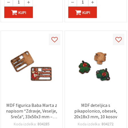
KUPI
KUPI
MDF figurica Baba Marta z
MDF deteljica s
napisom “Zdravje, Veselje,
pikapolonico, obesek,
Sreča“, 33x50x3 mm –
20x18x3 mm, 10 kosov
komplet 5 kosov
Koda izdelka:
804285
Koda izdelka:
804272