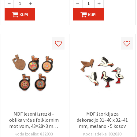
KUPI
KUPI
MDF leseni izrezki –
MDF štorklja za
oblika vrča s folklornim
dekoracijo 31~40 x 32~41
motivom, 43×28×3 mm,
mm, mešano - 5 kosov
MIX – 5 kosov
Koda izdelka:
832033
Koda izdelka:
832030