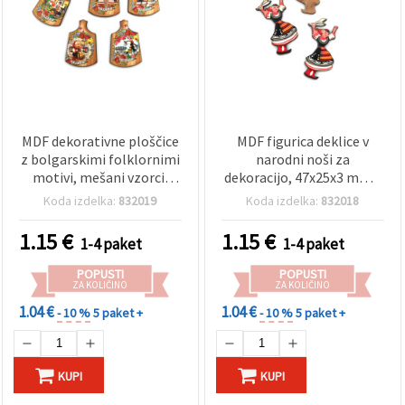
MDF dekorativne ploščice
MDF figurica deklice v
z bolgarskimi folklornimi
narodni noši za
motivi, mešani vzorci,
dekoracijo, 47x25x3 mm –
39x26x3 mm – 5 kosov
5 kosov
Koda izdelka:
832019
Koda izdelka:
832018
1.15
€
1.15
€
1-4 paket
1-4 paket
POPUSTI
POPUSTI
ZA KOLIČINO
ZA KOLIČINO
1.04 €
1.04 €
- 10 %
5 paket +
- 10 %
5 paket +
KUPI
KUPI