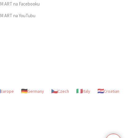
M ART na Facebooku
M ART na YouTubu
Europe
Germany
Czech
Italy
Croatian