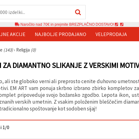
Naročilo nad 70€ in prejmite BREZPLAČNO DOSTAVO!
JNE AKCIJE
NAJBOLJE PRODAJANO
VELEPRODAJA
je
(143)
›
Religija
(0)
 ZA DIAMANTNO SLIKANJE Z VERSKIMI MOTIV
o, ali ste globoko verni ali preprosto cenite duhovno umetnost
tivi. EM ART vam ponuja skrbno izbrano zbirko kompletov za 
omplet pripoveduje svojo božansko zgodbo. Lepota ikon, ustv
znanih verskih umetnin. Z vsakim položenim bleščečim diaman
tradicionalno spoštovanje kot sodoben sijaj!
ni 1/0