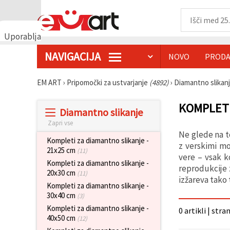
Uporabljamo
piškotke
NAVIGACIJA
NOVO
PRODA
🍪
Uporabljamo
piškotke in
EM ART
›
Pripomočki za ustvarjanje
(4892)
›
Diamantno slikan
podobne
tehnologije,
da
KOMPLETI
Diamantno slikanje
zagotovimo
pravilno
Zapri vse
delovanje
Ne glede na t
spletnega
Kompleti za diamantno slikanje -
mesta,
z verskimi mo
21x25 cm
(11)
izboljšamo
vere – vsak k
vašo
Kompleti za diamantno slikanje -
reprodukcije 
uporabniško
20x30 cm
(11)
izkušnjo ter
izžareva tako 
Kompleti za diamantno slikanje -
z vašim
soglasjem
30x40 cm
(3)
analiziramo
Kompleti za diamantno slikanje -
0 artikli | stra
promet in
40x50 cm
prikazujemo
(12)
ustreznejše