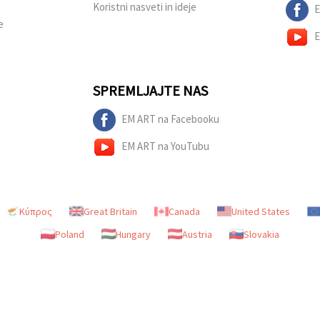
Koristni nasveti in ideje
E
e
E
SPREMLJAJTE NAS
EM ART na Facebooku
EM ART na YouTubu
Κύπρος
Great Britain
Canada
United States
Poland
Hungary
Austria
Slovakia