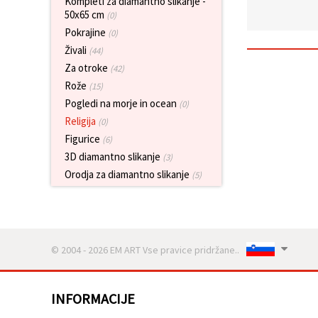
Kompleti za diamantno slikanje -
vsebine in
50x65 cm
(0)
oglase, tudi
s pomočjo
Pokrajine
(0)
naših
Živali
(44)
partnerjev
za analitiko
Za otroke
(42)
in trženje.
Rože
(15)
S klikom na
Pogledi na morje in ocean
»Sprejmi
(0)
vse!« se
Religija
(0)
lahko
strinjate z
Figurice
(6)
uporabo
3D diamantno slikanje
(3)
vseh
piškotkov.
Orodja za diamantno slikanje
(5)
Ali pa v
Nastavitvah
označite
svoje
preference z
izbiro
© 2004 - 2026 EM ART Vse pravice pridržane..
določene
vrste
piškotkov
in klikom
INFORMACIJE
na gumb
»Shrani«.