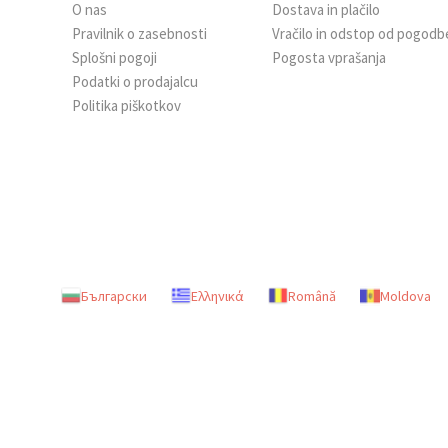
O nas
Dostava in plačilo
Pravilnik o zasebnosti
Vračilo in odstop od pogodb
Sprejmi
Splošni pogoji
Pogosta vprašanja
vse
Podatki o prodajalcu
Nastavitve
Politika piškotkov
Български
Ελληνικά
Română
Moldova