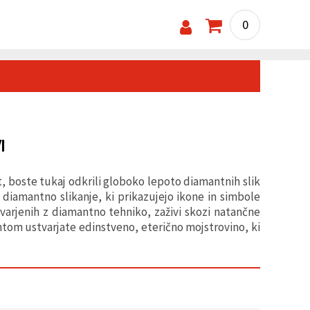
0
I
, boste tukaj odkrili globoko lepoto diamantnih slik
diamantno slikanje, ki prikazujejo ikone in simbole
arjenih z diamantno tehniko, zaživi skozi natančne
tom ustvarjate edinstveno, eterično mojstrovino, ki