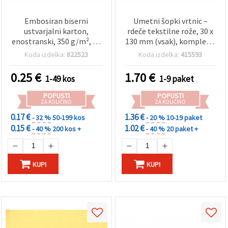
Embosiran biserni
Umetni šopki vrtnic –
ustvarjalni karton,
rdeče tekstilne rože, 30 x
enostranski, 350 g/m², A4
130 mm (vsak), komplet 6
(297x210 mm), Limonin
kosov | Tekstilne vrtnice
Koda izdelka:
822523
Koda izdelka:
415593
šifon - 1 kos
za DIY ustvarjanje,
cvetlične aranžmaje,
0.25
€
1.70
€
1-49 kos
1-9 paket
poročno in domačo
dekoracijo
POPUSTI
POPUSTI
ZA KOLIČINO
ZA KOLIČINO
0.17 €
1.36 €
- 32 %
50-199 kos
- 20 %
10-19 paket
0.15 €
1.02 €
- 40 %
200 kos +
- 40 %
20 paket +
KUPI
KUPI