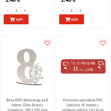
KUPI
KUPI
Bela MDF dekoracija za 8.
Ponovno uporabna PVC
marec (Dan žena) s
šablona »8. marec«,
stojalom, 200 x 150 mm
velikost odtisa: 14 x 4 cm