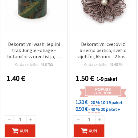
Dekorativni washi lepilni
Dekorativni cvetovi z
trak Jungle Foliage –
biserno perlico, svetlo
botanični vzorec listja, 30
vijolični, 65 mm – 2 kosa,
mm x 5 m, zeleno-modri
DIY okraski
Koda izdelka:
418755
Koda izdelka:
414370
toni na temnem ozadju
1.40
€
1.50
€
1-9 paket
POPUSTI
ZA KOLIČINO
1.20 €
- 20 %
10-19 paket
0.90 €
- 40 %
20 paket +
KUPI
KUPI