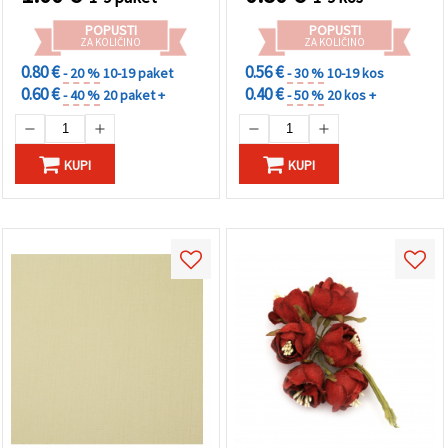
POPUSTI
POPUSTI
ZA KOLIČINO
ZA KOLIČINO
0.80 €
0.56 €
- 20 %
10-19 paket
- 30 %
10-19 kos
0.60 €
0.40 €
- 40 %
20 paket +
- 50 %
20 kos +
KUPI
KUPI