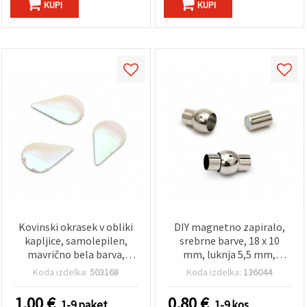
KUPI
KUPI
Kovinski okrasek v obliki
DIY magnetno zapiralo,
kapljice, samolepilen,
srebrne barve, 18 x 10
mavrično bela barva,
mm, luknja 5,5 mm,
8x13x1 mm - 50 kosov
pribor za izdelavo nakita
Koda izdelka:
503168
Koda izdelka:
136044
1.00
€
0.80
€
1-9 paket
1-9 kos