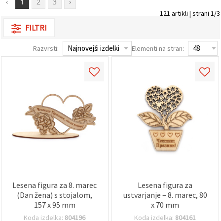
‹
1
2
3
›
121 artikli | strani 1/3
Sprejmi
FILTRI
vse
Nastavitve
Razvrsti:
Elementi na stran:
Lesena figura za 8. marec
Lesena figura za
(Dan žena) s stojalom,
ustvarjanje – 8. marec, 80
157 x 95 mm
x 70 mm
Koda izdelka:
804196
Koda izdelka:
804161