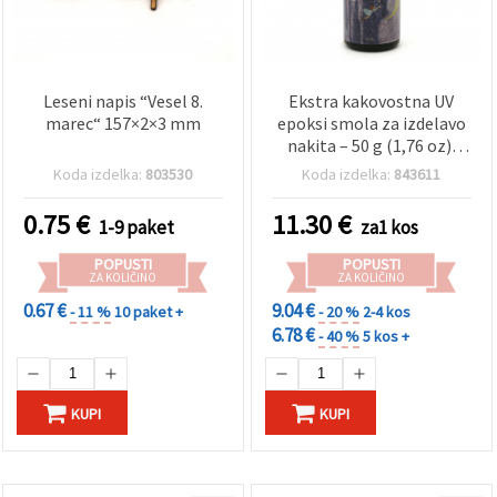
Leseni napis “Vesel 8.
Ekstra kakovostna UV
marec“ 157×2×3 mm
epoksi smola za izdelavo
nakita – 50 g (1,76 oz),
ultra prozorna, visoka
Koda izdelka:
803530
Koda izdelka:
843611
prosojnost, strjevanje z
UV svetlobo, visok sijaj za
0.75
€
11.30
€
1-9 paket
za1 kos
kalupe, obeske in DIY
smolne projekte
POPUSTI
POPUSTI
ZA KOLIČINO
ZA KOLIČINO
0.67 €
9.04 €
- 11 %
10 paket +
- 20 %
2-4 kos
6.78 €
- 40 %
5 kos +
KUPI
KUPI