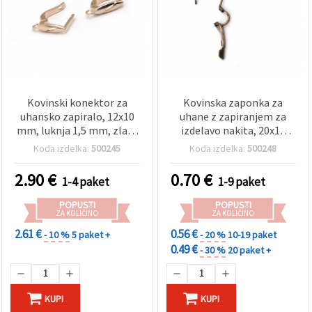
Kovinski konektor za
Kovinska zaponka za
uhansko zapiralo, 12x10
uhane z zapiranjem za
mm, luknja 1,5 mm, zlate
izdelavo nakita, 20x13
barve – 10 kosov
mm, luknja 0,5 mm, barva
Koda izdelka:
500245
Koda izdelka:
500248
staranega bakra – 10
kosov
2.90
€
0.70
€
1-4 paket
1-9 paket
POPUSTI
POPUSTI
ZA KOLIČINO
ZA KOLIČINO
2.61 €
0.56 €
- 10 %
5 paket +
- 20 %
10-19 paket
0.49 €
- 30 %
20 paket +
KUPI
KUPI