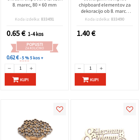
8. marec, 80 × 60 mm
chipboard elementov za
dekoracijo ob 8. marcu
(dan žena)
Koda izdelka:
833491
Koda izdelka:
833490
0.65
€
1.40
€
1-4 kos
POPUSTI
ZA KOLIČINO
0.62 €
- 5 %
5 kos +
KUPI
KUPI