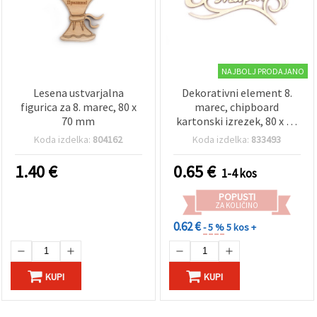
NAJBOLJ PRODAJANO
Lesena ustvarjalna
Dekorativni element 8.
figurica za 8. marec, 80 x
marec, chipboard
70 mm
kartonski izrezek, 80 x 45
mm
Koda izdelka:
804162
Koda izdelka:
833493
1.40
€
0.65
€
1-4 kos
POPUSTI
ZA KOLIČINO
0.62 €
- 5 %
5 kos +
KUPI
KUPI