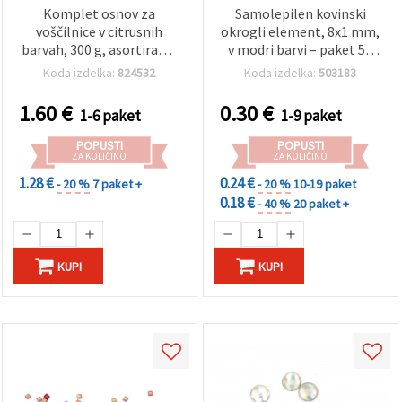
Komplet osnov za
Samolepilen kovinski
voščilnice v citrusnih
okrogli element, 8x1 mm,
barvah, 300 g, asortirano,
v modri barvi – paket 50
6 odtenkov, 10 x 21 cm, z
kosov; okrogli brušeni
Koda izdelka:
824532
Koda izdelka:
503183
belimi kuvertami 100 g,
kamenčki za lepljenje za
10,7 x 21,5 cm, 6 kosov
hobi ustvarjanje,
1.60
€
0.30
€
1-6 paket
1-9 paket
scrapbooking & DIY
okrasitve
POPUSTI
POPUSTI
ZA KOLIČINO
ZA KOLIČINO
1.28 €
0.24 €
- 20 %
7 paket +
- 20 %
10-19 paket
0.18 €
- 40 %
20 paket +
KUPI
KUPI