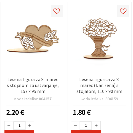
Lesena figura za 8. marec
Lesena figurica za 8.
s stojalom za ustvarjanje,
marec (Dan žena) s
157 x 95 mm
stojalom, 110 x 90 mm
Koda izdelka:
804157
Koda izdelka:
804159
2.20
€
1.80
€