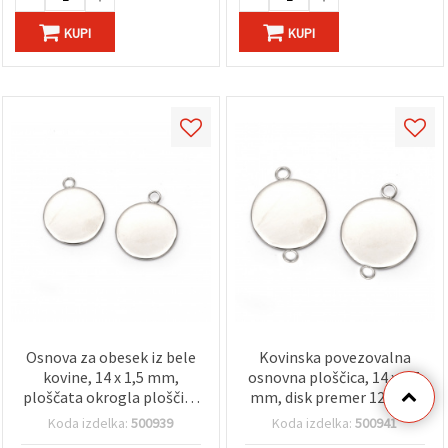
KUPI
KUPI
Osnova za obesek iz bele
Kovinska povezovalna
kovine, 14 x 1,5 mm,
osnovna ploščica, 14 x 1,5
ploščata okrogla ploščica
mm, disk premer 12 mm,
12 mm, luknja 2 mm –
luknja 2 mm, srebrna
Koda izdelka:
500939
Koda izdelka:
500941
paket 10 kosov
barva, 10 kosov