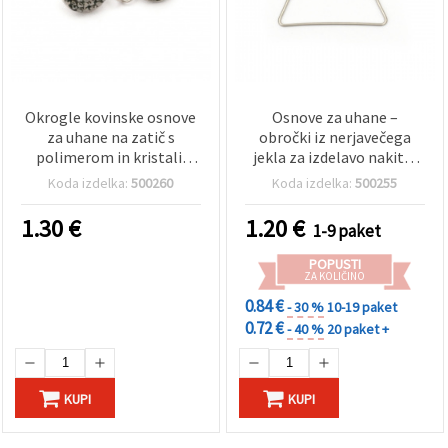
Okrogle kovinske osnove
Osnove za uhane –
za uhane na zatič s
obročki iz nerjavečega
polimerom in kristali,
jekla za izdelavo nakita,
15x16 mm, zatič: 11 mm,
28×26×2 mm, luknja 1
Koda izdelka:
500260
Koda izdelka:
500255
luknja: 2 mm, črna barva -
mm, srebrna barva, 4 kosi
2 kosa
1.30
€
1.20
€
1-9 paket
POPUSTI
ZA KOLIČINO
0.84 €
- 30 %
10-19 paket
0.72 €
- 40 %
20 paket +
KUPI
KUPI