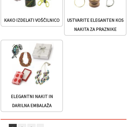
vsebine in
oglase, tudi
s pomočjo
naših
KAKO IZDELATI VOŠČILNICO
USTVARITE ELEGANTEN KOS
partnerjev
za analitiko
NAKITA ZA PRAZNIKE
in trženje.
S klikom na
»Sprejmi
vse!« se
lahko
strinjate z
uporabo
vseh
piškotkov.
Ali pa v
Nastavitvah
označite
svoje
preference z
izbiro
ELEGANTNI NAKIT IN
določene
vrste
DARILNA EMBALAŽA
piškotkov
in klikom
na gumb
»Shrani«.