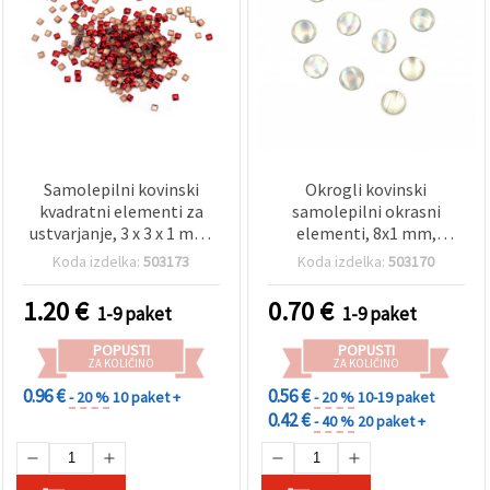
Samolepilni kovinski
Okrogli kovinski
kvadratni elementi za
samolepilni okrasni
ustvarjanje, 3 x 3 x 1 mm,
elementi, 8x1 mm,
rdeči – 100 kosov
mavrične barve - 50 kosov
Koda izdelka:
503173
Koda izdelka:
503170
1.20
€
0.70
€
1-9 paket
1-9 paket
POPUSTI
POPUSTI
ZA KOLIČINO
ZA KOLIČINO
0.96 €
0.56 €
- 20 %
10 paket +
- 20 %
10-19 paket
0.42 €
- 40 %
20 paket +