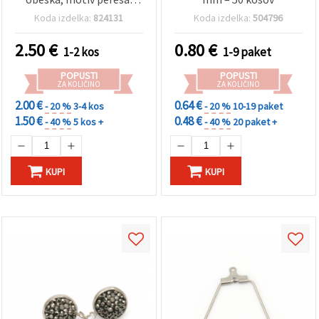
45x70x60 mm
Koda izdelka:
824131
Koda izdelka:
504796
2.50
€
0.80
€
1-2 kos
1-9 paket
POPUSTI
POPUSTI
ZA KOLIČINO
ZA KOLIČINO
2.00 €
0.64 €
- 20 %
3-4 kos
- 20 %
10-19 paket
1.50 €
0.48 €
- 40 %
5 kos +
- 40 %
20 paket +
KUPI
KUPI