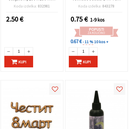
Koda izdelka:
832981
Koda izdelka:
843278
2.50
€
0.75
€
1-9 kos
POPUSTI
ZA KOLIČINO
0.67 €
- 11 %
10 kos +
KUPI
KUPI