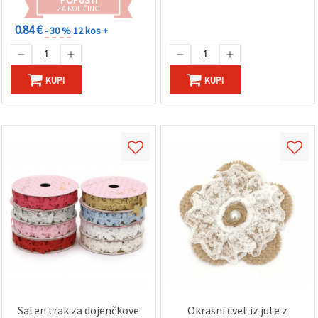
ZA KOLIČINO
0.84 €
- 30 %
12 kos +
KUPI
KUPI
Saten trak za dojenčkove
Okrasni cvet iz jute z