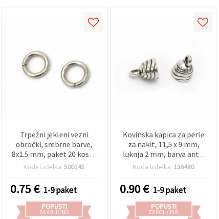
Trpežni jekleni vezni
Kovinska kapica za perle
obročki, srebrne barve,
za nakit, 11,5 x 9 mm,
8x1.5 mm, paket 20 kosov
luknja 2 mm, barva antik
– idealni za varne
srebro - 20 kosov
Koda izdelka:
500145
Koda izdelka:
136480
povezave pri izdelavi
nakita ter DIY in hobi
0.75
€
0.90
€
1-9 paket
1-9 paket
ustvarjanju
POPUSTI
POPUSTI
ZA KOLIČINO
ZA KOLIČINO