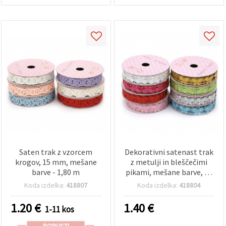
Saten trak z vzorcem
Dekorativni satenast trak
krogov, 15 mm, mešane
z metulji in bleščečimi
barve - 1,80 m
pikami, mešane barve, 15
mm, 1,80 m
Koda izdelka:
418807
Koda izdelka:
418804
1.20
€
1.40
€
1-11 kos
POPUSTI