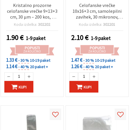
Kristalno prozorne
Celofanske vrečke
celofanske vrečke 9×13+3
10x16+3 cm, samolepilni
cm, 30 µm – 200 kos, z
zavihek, 30 mikronov,
varnim samolepilnim
paket 200 kosov
Koda izdelka:
302202
Koda izdelka:
302201
zapiranjem
1.90
€
2.10
€
1-9 paket
1-9 paket
POPUSTI
POPUSTI
ZA KOLIČINO
ZA KOLIČINO
1.33 €
1.47 €
- 30 %
10-19 paket
- 30 %
10-19 paket
1.14 €
1.26 €
- 40 %
20 paket +
- 40 %
20 paket +
KUPI
KUPI