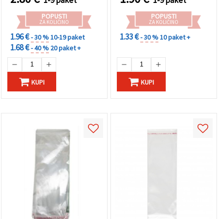
POPUSTI
POPUSTI
ZA KOLIČINO
ZA KOLIČINO
1.96 €
1.33 €
- 30 %
10-19 paket
- 30 %
10 paket +
1.68 €
- 40 %
20 paket +
KUPI
KUPI