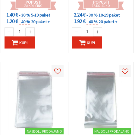
POPUSTI
POPUSTI
ZA KOLIČINO
ZA KOLIČINO
1.40 €
2.24 €
- 30 %
5-19 paket
- 30 %
10-19 paket
1.20 €
1.92 €
- 40 %
20 paket +
- 40 %
20 paket +
KUPI
KUPI
NAJBOLJ PRODAJANO
NAJBOLJ PRODAJANO