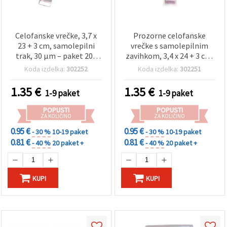
Celofanske vrečke, 3,7 x
Prozorne celofanske
23 + 3 cm, samolepilni
vrečke s samolepilnim
trak, 30 µm – paket 200
zavihkom, 3,4 x 24 + 3 cm,
kosov
30 mikronov, 200 kosov –
Koda izdelka:
302252
Koda izdelka:
302251
embalažne vrečke za
martenice, voščilnice,
1.35
€
1.35
€
1-9 paket
1-9 paket
kozmetične pripomočke
in ustvarjalne projekte
POPUSTI
POPUSTI
ZA KOLIČINO
ZA KOLIČINO
0.95 €
0.95 €
- 30 %
10-19 paket
- 30 %
10-19 paket
0.81 €
0.81 €
- 40 %
20 paket +
- 40 %
20 paket +
KUPI
KUPI