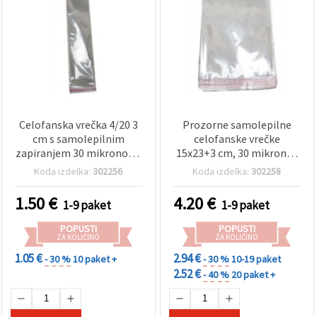
Celofanska vrečka 4/20 3
Prozorne samolepilne
cm s samolepilnim
celofanske vrečke
zapiranjem 30 mikronov –
15x23+3 cm, 30 mikronov
200 kosov
- pakiranje 200 kosov
Koda izdelka:
302256
Koda izdelka:
302258
1.50
€
4.20
€
1-9 paket
1-9 paket
POPUSTI
POPUSTI
ZA KOLIČINO
ZA KOLIČINO
1.05 €
2.94 €
- 30 %
10 paket +
- 30 %
10-19 paket
2.52 €
- 40 %
20 paket +