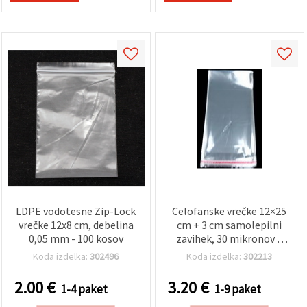
LDPE vodotesne Zip-Lock
Celofanske vrečke 12×25
vrečke 12x8 cm, debelina
cm + 3 cm samolepilni
0,05 mm - 100 kosov
zavihek, 30 mikronov –
pakiranje 200 kosov
Koda izdelka:
302496
Koda izdelka:
302213
2.00
€
3.20
€
1-4 paket
1-9 paket