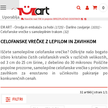
0
Uporabljamo
Naročilo nad 70€ in prejmite BREZPLAČNO DOSTAVO!
piškotke
EM ART
›
Orodja in embalaža za hobi
(1725)
›
Darilno zavijanje
(1031)
›
🍪
Celofanske vrečke s samolepilnim trakom
(32)
Uporabljamo
piškotke in
CELOFANSKE VREČKE Z LEPILOM IN ZAVIHKOM
podobne
tehnologije,
da
Iščete samolepilne celofanske vrečke? Odkrijte našo bogato
zagotovimo
pravilno
izbiro kristalno čistih celofanskih vrečk v različnih velikostih,
delovanje
od 3 cm do 25 cm širine, z debelino do 30 mikronov. Poiščite
spletnega
popolne prozorne, samolepilne celofanske vrečke s priročnim
mesta,
izboljšamo
zavihkom za enostavno in učinkovito pakiranje po
vašo
konkurenčnih cenah.
uporabniško
izkušnjo ter
z vašim
soglasjem
32 artikli | strani 1/1
analiziramo
promet in
FILTRI
prikazujemo
ustreznejše