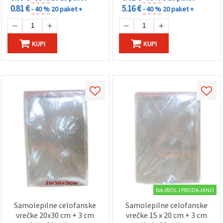
0.81 €
5.16 €
- 40 %
20 paket +
- 40 %
20 paket +
KUPI
KUPI
NAJBOLJ PRODAJANO
Samolepilne celofanske
Samolepilne celofanske
vrečke 20x30 cm + 3 cm
vrečke 15 x 20 cm + 3 cm