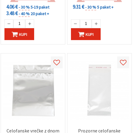
4.06 €
9.31 €
- 30 %
5-19 paket
- 30 %
5 paket +
Sprejmi
3.48 €
- 40 %
20 paket +
vse
Nastavitve
KUPI
KUPI
Celofanske vrečke z dnom
Prozorne celofanske