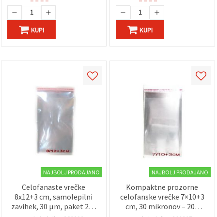
KUPI
KUPI
NAJBOLJ PRODAJANO
NAJBOLJ PRODAJANO
Celofanaste vrečke
Kompaktne prozorne
8x12+3 cm, samolepilni
celofanske vrečke 7×10+3
zavihek, 30 µm, paket 200
cm, 30 mikronov – 200
kosov
kosov, z priročnim