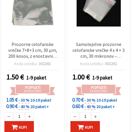
Prozorne celofanske
Samolepilne prozorne
vrečke 7×8+3 cm, 30 µm,
celofanske vrečke 4 x 4 + 3
200 kosov, z enostavnim
cm, 30 mikronov –
samolepilnim zavihkom
pakiranje 200 kosov
Koda izdelka:
302261
Koda izdelka:
302262
1.50
€
1.00
€
1-9 paket
1-9 paket
POPUSTI
POPUSTI
ZA KOLIČINO
ZA KOLIČINO
1.05 €
0.70 €
- 30 %
10-19 paket
- 30 %
10-19 paket
0.90 €
0.60 €
- 40 %
20 paket +
- 40 %
20 paket +
KUPI
KUPI