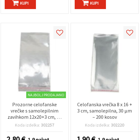
KUPI
KUPI
NAJBOLJ PRODAJANO
Prozorne celofanske
Celofanska vrečka 8 x 16 +
vrečke s samolepilnim
3 cm, samolepilna, 30 µm
zavihkom 12x20+3 cm, 30
– 200 kosov
mikronov - paket 200
Koda izdelka:
302257
Koda izdelka:
302220
kosov
2.80
€
1.90
€
1-9 paket
1-9 paket