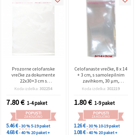
Prozorne celofanske
Celofanaste vrečke, 8 x 14
vrečke za dokumente
+ 3 cm, s samolepilnim
22x30+3 cm s
zavihkom, 30 µm,
samolepilnim trakom, 30
prozorne - paket 200
Koda izdelka:
302254
Koda izdelka:
302219
mikronov — 200 kos.
kosov
7.80
€
1.80
€
1-4 paket
1-9 paket
POPUSTI
POPUSTI
ZA KOLIČINO
ZA KOLIČINO
5.46 €
1.26 €
- 30 %
5-19 paket
- 30 %
10-19 paket
4.68 €
1.08 €
- 40 %
20 paket +
- 40 %
20 paket +