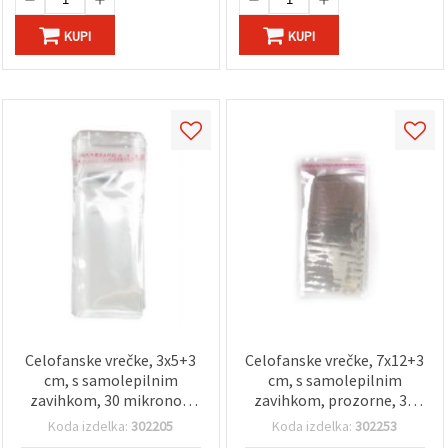
KUPI
KUPI
Celofanske vrečke, 3x5+3
Celofanske vrečke, 7x12+3
cm, s samolepilnim
cm, s samolepilnim
zavihkom, 30 mikronov,
zavihkom, prozorne, 30
prozorne – paket 200
µm – paket 200 kosov
Koda izdelka:
302205
Koda izdelka:
302253
kosov