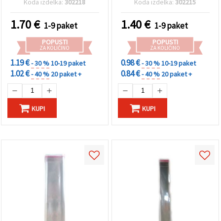
Koda izdelka:
302218
Koda izdelka:
302215
samolepilnim zapiranjem
1.70
€
1.40
€
1-9 paket
1-9 paket
POPUSTI
POPUSTI
ZA KOLIČINO
ZA KOLIČINO
1.19 €
0.98 €
- 30 %
10-19 paket
- 30 %
10-19 paket
1.02 €
0.84 €
- 40 %
20 paket +
- 40 %
20 paket +
KUPI
KUPI