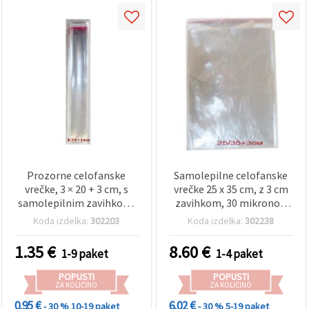
Prozorne celofanske
Samolepilne celofanske
vrečke, 3 × 20 + 3 cm, s
vrečke 25 x 35 cm, z 3 cm
samolepilnim zavihkom,
zavihkom, 30 mikronov,
30 µm – paket 200 kosov
prozorne – paket 200
Koda izdelka:
302203
Koda izdelka:
302238
kosov
1.35
€
8.60
€
1-9 paket
1-4 paket
POPUSTI
POPUSTI
ZA KOLIČINO
ZA KOLIČINO
0.95 €
6.02 €
- 30 %
10-19 paket
- 30 %
5-19 paket