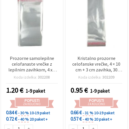
Prozorne samolepilne
Kristalno prozorne
celofanaste vrečke z
celofanske vrečke, 4 × 10
lepilnim zavihkom, 4 x 6
cm + 3 cm zavihka, 30
cm + 3 cm, 30 mikronov,
mikronov, 200 kosov, z
Koda izdelka:
302208
Koda izdelka:
302209
paket 200 kosov – za
enostavnim
pakiranje nakita, voščilnic
samolepilnim zavihkom
1.20
€
0.95
€
1-9 paket
1-9 paket
in majhnih daril
POPUSTI
POPUSTI
ZA KOLIČINO
ZA KOLIČINO
0.84 €
0.66 €
- 30 %
10-19 paket
- 31 %
10-19 paket
0.72 €
0.57 €
- 40 %
20 paket +
- 40 %
20 paket +