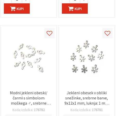
KUPI
KUPI
Modni jekleni obeski/
Jekleni obesek v obliki
čarmi s simbolom
snežinke, srebrne barve,
moškega ♂, srebrne
9x12x1 mm, luknja: 1 mm
barve, 6x12,5x0,5 mm,
– 20 kosov
Koda izdelka:
176782
Koda izdelka:
176781
luknja 1,2 mm –