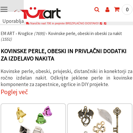
0
Uporabljamo
Naročilo nad 70€ in prejmite BREZPLAČNO DOSTAVO!
piškotke
EM ART
›
Kroglice
(7695)
›
Kovinske perle, obeski in obeski za nakit
🍪
(1551)
Uporabljamo
piškotke in
KOVINSKE PERLE, OBESKI IN PRIVLAČNI DODATKI
podobne
tehnologije,
ZA IZDELAVO NAKITA
da
zagotovimo
pravilno
Kovinske perle, obeski, privjeski, distančniki in konektorji za
delovanje
ročno izdelan nakit. Odkrijte jeklene perle in kovinske
spletnega
mesta,
komponente za zapestnice, ogrlice in DIY projekte.
izboljšamo
Poglej več
vašo
uporabniško
izkušnjo ter
z vašim
soglasjem
analiziramo
promet in
prikazujemo
ustreznejše