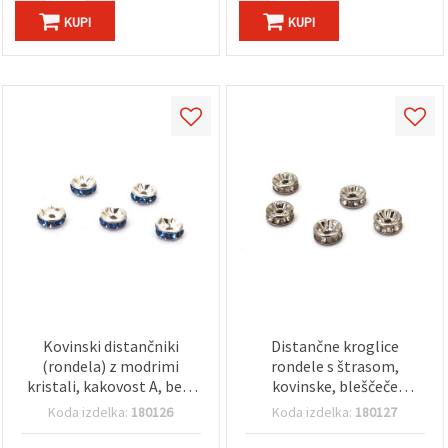
KUPI
KUPI
Kovinski distančniki
Distančne kroglice
(rondela) z modrimi
rondele s štrasom,
kristali, kakovost A, bela
kovinske, bleščeče
barva, 6x3 mm, luknja: 1
srebrne barve, 8x3,5 mm,
Koda izdelka:
180126
Koda izdelka:
180127
mm – 10 kos
luknja 1,5 mm, kakovost B
– 10 kos