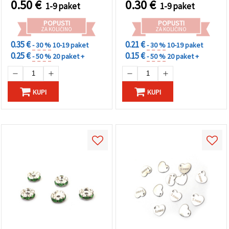
0.50
€
0.30
€
1-9 paket
1-9 paket
POPUSTI
POPUSTI
ZA KOLIČINO
ZA KOLIČINO
0.35 €
0.21 €
- 30 %
10-19 paket
- 30 %
10-19 paket
0.25 €
0.15 €
- 50 %
20 paket +
- 50 %
20 paket +
KUPI
KUPI