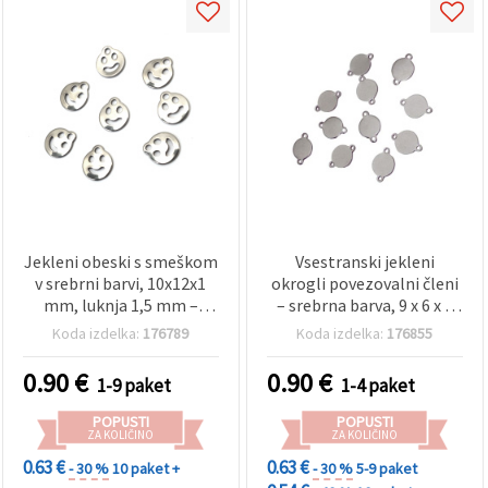
Jekleni obeski s smeškom
Vsestranski jekleni
v srebrni barvi, 10x12x1
okrogli povezovalni členi
mm, luknja 1,5 mm –
– srebrna barva, 9 x 6 x 1
paket 20 kosov za igrivo
mm, luknja 0,5 mm, paket
Koda izdelka:
176789
Koda izdelka:
176855
DIY izdelavo nakita
20 kosov; idealni za
nizanje perlic, slojevite
0.90
€
0.90
€
1-9 paket
1-4 paket
ogrlice, zapestnice in DIY
projekte nakita
POPUSTI
POPUSTI
ZA KOLIČINO
ZA KOLIČINO
0.63 €
0.63 €
- 30 %
10 paket +
- 30 %
5-9 paket