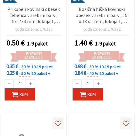
Prikupen kovinski obesek
Božična hiška kovinski
čebelica v srebrni barvi,
obesek v srebrni barvi, 15
15x14x3 mm, luknja 1,5
x 18 x 1 mm, luknja 1,5
mm – 2 kosa
mm – 5 kosov
Koda izdelka:
176335
Koda izdelka:
176332
0.50
€
1.40
€
1-9 paket
1-9 paket
POPUSTI
POPUSTI
ZA KOLIČINO
ZA KOLIČINO
0.35 €
0.98 €
- 30 %
10-19 paket
- 30 %
10-19 paket
0.25 €
0.84 €
- 50 %
20 paket +
- 40 %
20 paket +
KUPI
KUPI