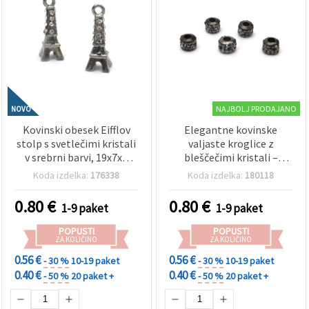
NAJBOLJ PRODAJANO
NOVO
Kovinski obesek Eifflov
Elegantne kovinske
stolp s svetlečimi kristali
valjaste kroglice z
v srebrni barvi, 19x7x7
bleščečimi kristali –
mm, luknja 2 mm – 2 kosa
grafitna barva, 7x5 mm,
Koda izdelka:
176338
Koda izdelka:
180118
luknja 2,5 mm, paket 5
kosov
0.80
€
0.80
€
1-9 paket
1-9 paket
POPUSTI
POPUSTI
ZA KOLIČINO
ZA KOLIČINO
0.56 €
0.56 €
- 30 %
10-19 paket
- 30 %
10-19 paket
0.40 €
0.40 €
- 50 %
20 paket +
- 50 %
20 paket +