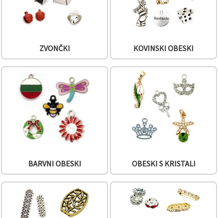
vsebine in
oglase, tudi
s pomočjo
naših
partnerjev
za analitiko
ZVONČKI
KOVINSKI OBESKI
in trženje.
S klikom na
»Sprejmi
vse!« se
lahko
strinjate z
uporabo
vseh
piškotkov.
Ali pa v
Nastavitvah
označite
svoje
preference z
BARVNI OBESKI
OBESKI S KRISTALI
izbiro
določene
vrste
piškotkov
in klikom
na gumb
»Shrani«.