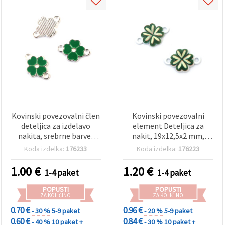
Kovinski povezovalni člen
Kovinski povezovalni
deteljica za izdelavo
element Deteljica za
nakita, srebrne barve,
nakit, 19x12,5x2 mm,
15x10x2 mm, luknja: 1,5
luknja: 2 mm, bela barva -
Koda izdelka:
176233
Koda izdelka:
176223
mm – 5 kosov
5 kosov
1.00
€
1.20
€
1-4 paket
1-4 paket
POPUSTI
POPUSTI
ZA KOLIČINO
ZA KOLIČINO
0.70 €
0.96 €
- 30 %
5-9 paket
- 20 %
5-9 paket
0.60 €
0.84 €
- 40 %
10 paket +
- 30 %
10 paket +