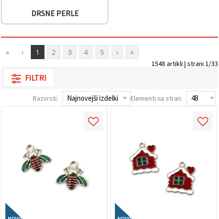
DRSNE PERLE
«
‹
1
2
3
4
5
›
»
1548 artikli | strani 1/33
FILTRI
Razvrsti:
Elementi na stran:
NOVO
NOVO