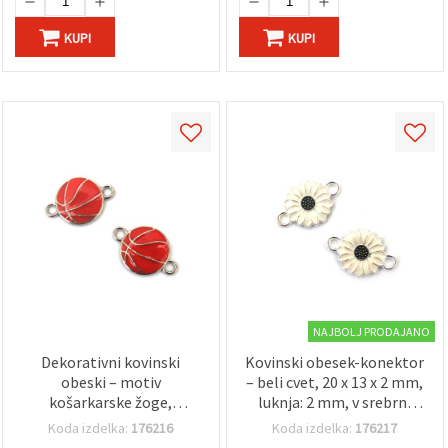
KUPI
KUPI
NAJBOLJ PRODAJANO
Dekorativni kovinski
Kovinski obesek-konektor
obeski – motiv
– beli cvet, 20 x 13 x 2 mm,
košarkarske žoge,
luknja: 2 mm, v srebrni
22×15×3 mm, srebrna
barvi – 5 kosov
Koda izdelka:
176216
Koda izdelka:
176217
barva, paket 2 kosov – za