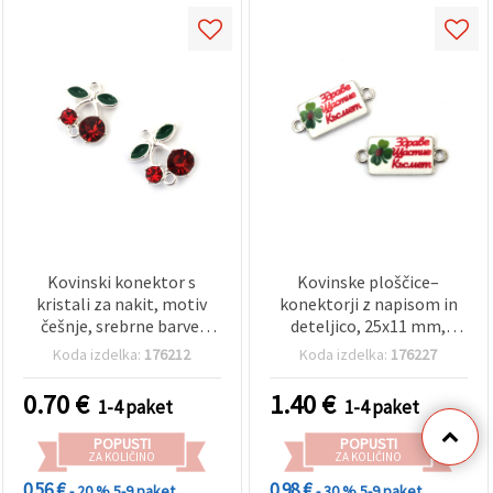
Kovinski konektor s
Kovinske ploščice–
kristali za nakit, motiv
konektorji z napisom in
češnje, srebrne barve,
deteljico, 25x11 mm,
15x17x6 mm, luknja: 2 mm
luknja 2 mm, srebrna
Koda izdelka:
176212
Koda izdelka:
176227
- 2 kosa
barva, paket 5 kosov
0.70
€
1.40
€
1-4 paket
1-4 paket
POPUSTI
POPUSTI
ZA KOLIČINO
ZA KOLIČINO
0.56 €
0.98 €
- 20 %
5-9 paket
- 30 %
5-9 paket