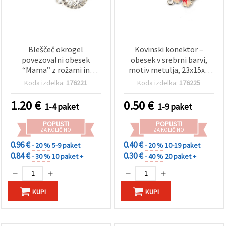
Bleščeč okrogel
Kovinski konektor –
povezovalni obesek
obesek v srebrni barvi,
“Mama” z rožami in
motiv metulja, 23x15x2
okrasnimi kristalčki,
mm, luknja: 2 mm – 2 kosa
Koda izdelka:
176221
Koda izdelka:
176225
kovina srebrne barve,
22x16x2 mm, luknja 2
1.20
€
0.50
€
1-4 paket
1-9 paket
mm, paket 5 kosov
POPUSTI
POPUSTI
ZA KOLIČINO
ZA KOLIČINO
0.96 €
0.40 €
- 20 %
5-9 paket
- 20 %
10-19 paket
0.84 €
0.30 €
- 30 %
10 paket +
- 40 %
20 paket +
KUPI
KUPI