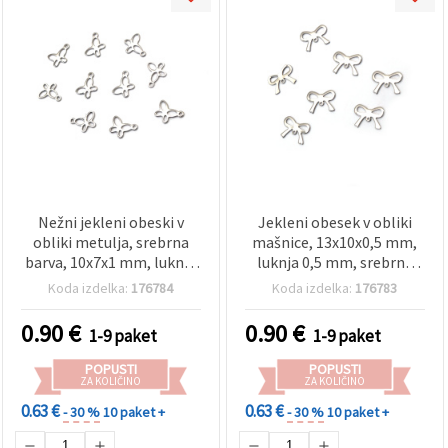
Nežni jekleni obeski v
Jekleni obesek v obliki
obliki metulja, srebrna
mašnice, 13x10x0,5 mm,
barva, 10x7x1 mm, luknja
luknja 0,5 mm, srebrne
1 mm – paket 20 kosov za
barve – 20 kosov
Koda izdelka:
176784
Koda izdelka:
176783
izdelavo nakita in hobi
ustvarjanje
0.90
€
0.90
€
1-9 paket
1-9 paket
POPUSTI
POPUSTI
ZA KOLIČINO
ZA KOLIČINO
0.63 €
0.63 €
- 30 %
10 paket +
- 30 %
10 paket +