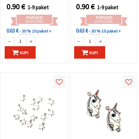
ekonomično pakiranje 20
0.90
€
0.90
€
1-9 paket
1-9 paket
kosov za unikatni DIY
nakit
POPUSTI
POPUSTI
ZA KOLIČINO
ZA KOLIČINO
0.63 €
0.63 €
- 30 %
10 paket +
- 30 %
10 paket +
KUPI
KUPI