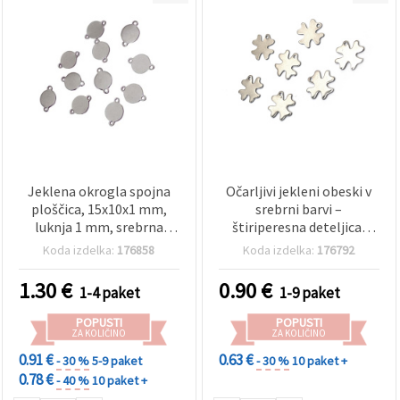
Jeklena okrogla spojna
Očarljivi jekleni obeski v
ploščica, 15x10x1 mm,
srebrni barvi –
luknja 1 mm, srebrna
štiriperesna deteljica,
barva – paket 20 kosov
15x15x1 mm, luknja 1 mm
Koda izdelka:
176858
Koda izdelka:
176792
– vrednostni paket 20
kosov za srečni nakit, DIY
1.30
€
0.90
€
1-4 paket
1-9 paket
in hobi ustvarjanje
POPUSTI
POPUSTI
ZA KOLIČINO
ZA KOLIČINO
0.91 €
0.63 €
- 30 %
5-9 paket
- 30 %
10 paket +
0.78 €
- 40 %
10 paket +