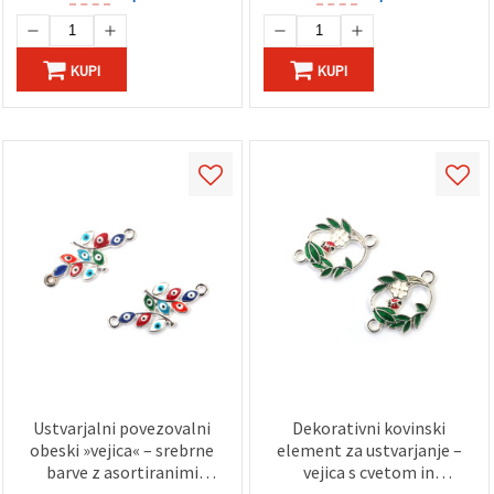
KUPI
KUPI
Ustvarjalni povezovalni
Dekorativni kovinski
obeski »vejica« – srebrne
element za ustvarjanje –
barve z asortiranimi
vejica s cvetom in
barvnimi očesci, 30x13x2
pikapolonico, 22x16x2