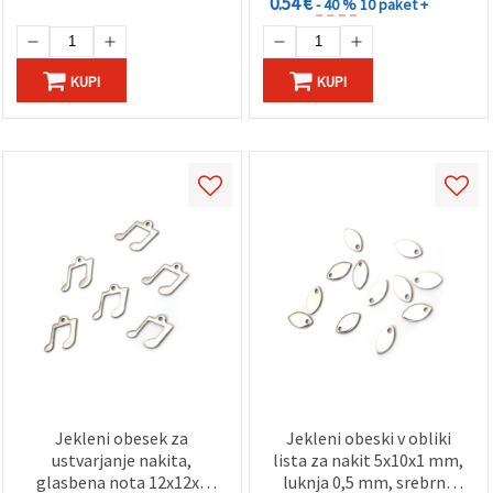
0.54 €
- 40 %
10 paket +
KUPI
KUPI
Jekleni obesek za
Jekleni obeski v obliki
ustvarjanje nakita,
lista za nakit 5x10x1 mm,
glasbena nota 12x12x1
luknja 0,5 mm, srebrne