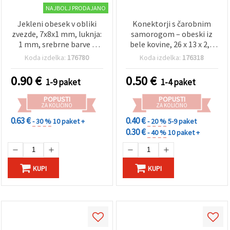
NAJBOLJ PRODAJANO
Jekleni obesek v obliki
Konektorji s čarobnim
zvezde, 7x8x1 mm, luknja:
samorogom – obeski iz
1 mm, srebrne barve -
bele kovine, 26 x 13 x 2,5
paket 20 kosov
mm, luknja 2 mm – 2
Koda izdelka:
176780
Koda izdelka:
176318
kosa, za DIY izdelavo
nakita in hobi ustvarjanje
0.90
€
0.50
€
1-9 paket
1-4 paket
POPUSTI
POPUSTI
ZA KOLIČINO
ZA KOLIČINO
0.63 €
0.40 €
- 30 %
10 paket +
- 20 %
5-9 paket
0.30 €
- 40 %
10 paket +
KUPI
KUPI