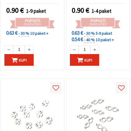
barve – 20 kosov
kosov
0.90
€
0.90
€
1-9 paket
1-4 paket
POPUSTI
POPUSTI
ZA KOLIČINO
ZA KOLIČINO
0.63 €
0.63 €
- 30 %
10 paket +
- 30 %
5-9 paket
0.54 €
- 40 %
10 paket +
KUPI
KUPI