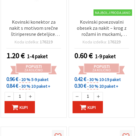
NAJBOLJ PRODAJANO
Kovinski konektor za
Kovinski povezovalni
nakit s motivom srečne
obesek za nakit – krog z
štiriperesne deteljice,
rožami in muckami,
zelen emajl, srebrne
srebrne barve, 21x14x2
Koda izdelka:
176219
Koda izdelka:
176229
barve, 23 x 9 x 2 mm, 2
mm, luknja: 2 mm – 2 kosa
zanki 1,5 mm, 5 kos.
1.20
€
0.60
€
1-4 paket
1-9 paket
POPUSTI
POPUSTI
ZA KOLIČINO
ZA KOLIČINO
0.96 €
0.42 €
- 20 %
5-9 paket
- 30 %
10-19 paket
0.84 €
0.30 €
- 30 %
10 paket +
- 50 %
20 paket +
KUPI
KUPI