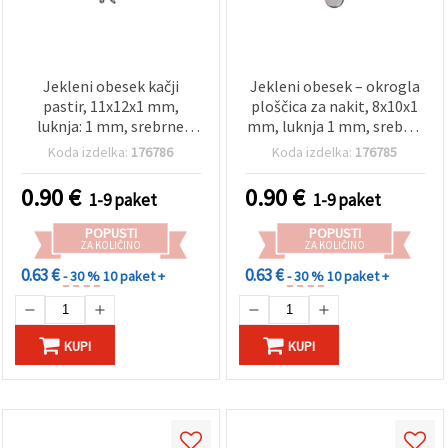
Jekleni obesek kačji
Jekleni obesek – okrogla
pastir, 11x12x1 mm,
ploščica za nakit, 8x10x1
luknja: 1 mm, srebrne
mm, luknja 1 mm, srebrni
barve - 20 kosov
ton – 20 kosov
Koda izdelka:
176786
Koda izdelka:
176785
0.90
€
0.90
€
1-9 paket
1-9 paket
POPUSTI
POPUSTI
ZA KOLIČINO
ZA KOLIČINO
0.63 €
0.63 €
- 30 %
10 paket +
- 30 %
10 paket +
KUPI
KUPI