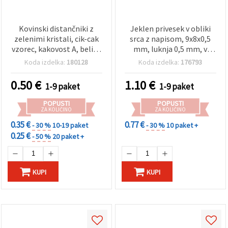
Kovinski distančniki z
Jeklen privesek v obliki
zelenimi kristali, cik-cak
srca z napisom, 9x8x0,5
vzorec, kakovost A, beli, 8
mm, luknja 0,5 mm, v
x 3,5 mm, luknja 1,5 mm –
srebrnem tonu - 20 kosov
Koda izdelka:
180128
Koda izdelka:
176793
10 kosov
0.50
€
1.10
€
1-9 paket
1-9 paket
POPUSTI
POPUSTI
ZA KOLIČINO
ZA KOLIČINO
0.35 €
0.77 €
- 30 %
10-19 paket
- 30 %
10 paket +
0.25 €
- 50 %
20 paket +
KUPI
KUPI