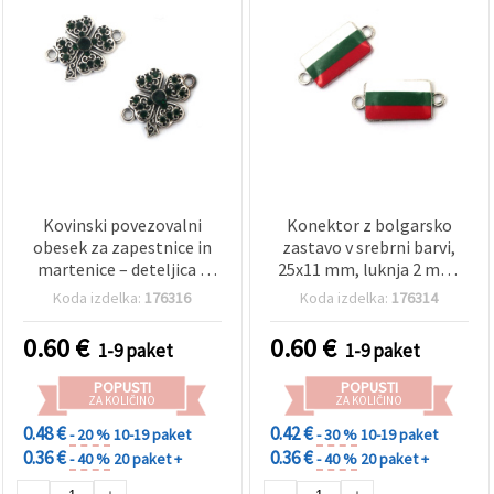
Kovinski povezovalni
Konektor z bolgarsko
obesek za zapestnice in
zastavo v srebrni barvi,
martenice – deteljica s
25x11 mm, luknja 2 mm,
kristali, v zlati barvi,
komplet 2 kosov za nakit
Koda izdelka:
176316
Koda izdelka:
176314
21×16×3 mm, luknja: 2
in dekoracije
mm – 2 kosa
0.60
€
0.60
€
1-9 paket
1-9 paket
POPUSTI
POPUSTI
ZA KOLIČINO
ZA KOLIČINO
0.48 €
0.42 €
- 20 %
10-19 paket
- 30 %
10-19 paket
0.36 €
0.36 €
- 40 %
20 paket +
- 40 %
20 paket +