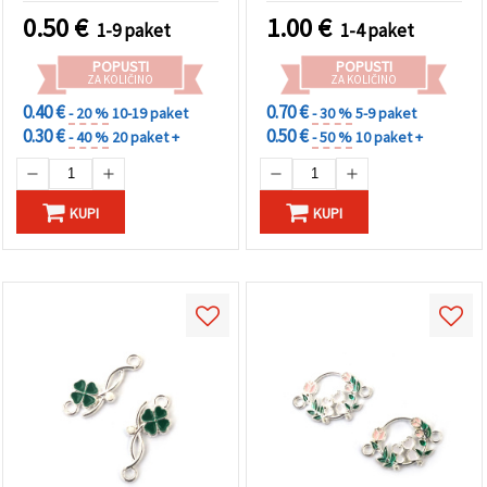
nakit in ustvarjanje
0.50
€
1.00
€
1-9 paket
1-4 paket
POPUSTI
POPUSTI
ZA KOLIČINO
ZA KOLIČINO
0.40 €
0.70 €
- 20 %
10-19 paket
- 30 %
5-9 paket
0.30 €
0.50 €
- 40 %
20 paket +
- 50 %
10 paket +
KUPI
KUPI