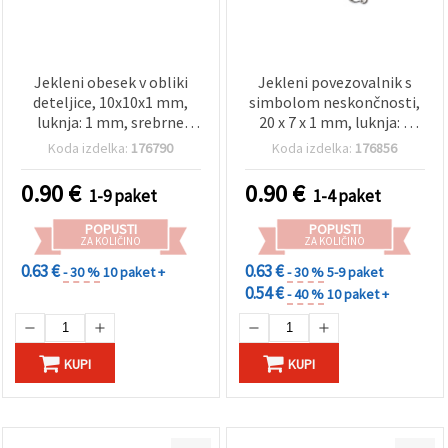
Jekleni obesek v obliki
Jekleni povezovalnik s
deteljice, 10x10x1 mm,
simbolom neskončnosti,
luknja: 1 mm, srebrne
20 x 7 x 1 mm, luknja: 1
barve - 20 kosov
mm, v srebrni barvi - 20
Koda izdelka:
176790
Koda izdelka:
176856
kosov
0.90
€
0.90
€
1-9 paket
1-4 paket
POPUSTI
POPUSTI
ZA KOLIČINO
ZA KOLIČINO
0.63 €
0.63 €
- 30 %
10 paket +
- 30 %
5-9 paket
0.54 €
- 40 %
10 paket +
KUPI
KUPI