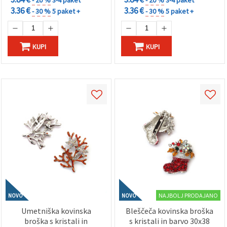
3.36 €
3.36 €
- 30 %
5 paket +
- 30 %
5 paket +
KUPI
KUPI
NAJBOLJ PRODAJANO
NOVO
NOVO
Umetniška kovinska
Bleščeča kovinska broška
broška s kristali in
s kristali in barvo 30x38