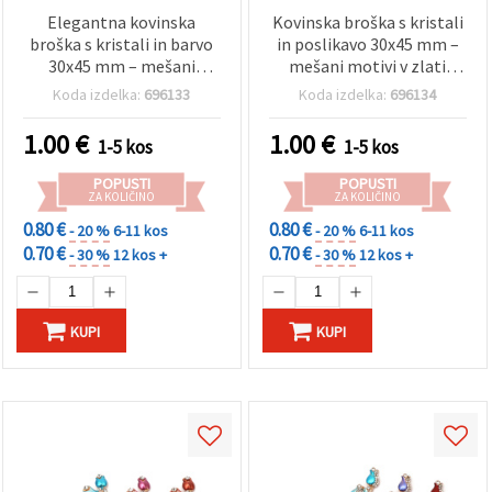
Elegantna kovinska
Kovinska broška s kristali
broška s kristali in barvo
in poslikavo 30x45 mm –
30x45 mm – mešani
mešani motivi v zlati
cvetlični motivi v zlati
barvi, bleščeč modni
Koda izdelka:
696133
Koda izdelka:
696134
barvi, popolno za darila,
dodatek za sodobne
dodatke in šik outfit (hobi
videze in ideje za darilo,
1.00
€
1.00
€
1-5 kos
1-5 kos
& ustvarjanje)
hobi ustvarjanje
POPUSTI
POPUSTI
ZA KOLIČINO
ZA KOLIČINO
0.80 €
0.80 €
- 20 %
6-11 kos
- 20 %
6-11 kos
0.70 €
0.70 €
- 30 %
12 kos +
- 30 %
12 kos +
KUPI
KUPI