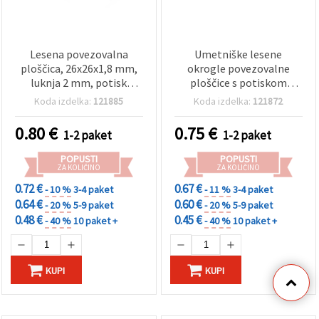
Lesena povezovalna
Umetniške lesene
ploščica, 26x26x1,8 mm,
okrogle povezovalne
luknja 2 mm, potisk
ploščice s potiskom
vezenje – 10 kosov
vezenine, 26 x 1,8 mm, z
Koda izdelka:
121885
Koda izdelka:
121872
luknjo 2 mm – komplet 10
pristnih kosov za izdelavo
0.80
€
0.75
€
1-2 paket
1-2 paket
nakita in ustvarjalne DIY
projekte
POPUSTI
POPUSTI
ZA KOLIČINO
ZA KOLIČINO
0.72 €
0.67 €
- 10 %
3-4 paket
- 11 %
3-4 paket
0.64 €
0.60 €
- 20 %
5-9 paket
- 20 %
5-9 paket
0.48 €
0.45 €
- 40 %
10 paket +
- 40 %
10 paket +
KUPI
KUPI