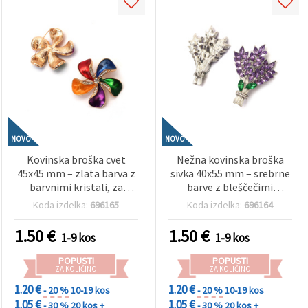
Sprejmi
vse
Nastavitve
NOVO
NOVO
Kovinska broška cvet
Nežna kovinska broška
45x45 mm – zlata barva z
sivka 40x55 mm – srebrne
barvnimi kristali, za
barve z bleščečimi
elegantni nakit,
kristali, za elegantne
Koda izdelka:
696165
Koda izdelka:
696164
praznične oprave in ideje
outfite, naravno
za darilo EM ART
navdihnjen modni
1.50
€
1.50
€
1-9 kos
1-9 kos
dodatek in ideja za darilo
(hobi material)
POPUSTI
POPUSTI
ZA KOLIČINO
ZA KOLIČINO
1.20 €
1.20 €
- 20 %
10-19 kos
- 20 %
10-19 kos
1.05 €
1.05 €
- 30 %
20 kos +
- 30 %
20 kos +