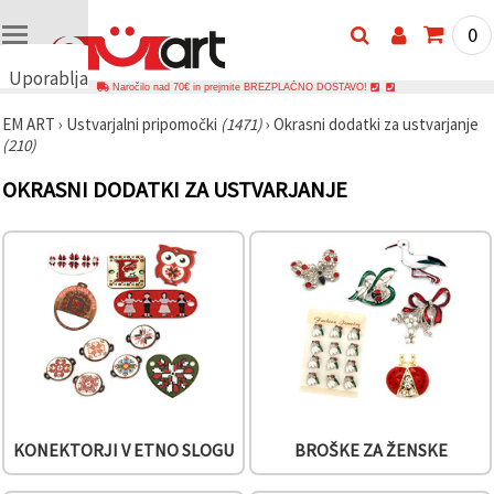
0
Uporabljamo
Naročilo nad 70€ in prejmite BREZPLAČNO DOSTAVO!
piškotke
EM ART
›
Ustvarjalni pripomočki
(1471)
›
Okrasni dodatki za ustvarjanje
🍪
(210)
Uporabljamo
piškotke in
OKRASNI DODATKI ZA USTVARJANJE
podobne
tehnologije,
da
zagotovimo
pravilno
delovanje
spletnega
mesta,
izboljšamo
vašo
uporabniško
izkušnjo ter
z vašim
soglasjem
analiziramo
KONEKTORJI V ETNO SLOGU
BROŠKE ZA ŽENSKE
promet in
prikazujemo
ustreznejše