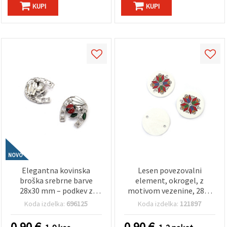
KUPI
KUPI
NOVO
Elegantna kovinska
Lesen povezovalni
broška srebrne barve
element, okrogel, z
28x30 mm – podkev z
motivom vezenine, 28x2
zvončkom in
mm, luknja 2,5 mm – 10
Koda izdelka:
696125
Koda izdelka:
121897
pikapolonico, srečni
kosov
simbol za pomlad in
0.90
€
0.90
€