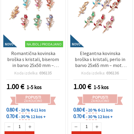
NAJBOLJ PRODAJANO
NOVO
NOVO
Romantična kovinska
Elegantna kovinska
broška s kristali, biserom
broška s kristali, perlo in
in barvo 25x50 mm –
barvo 25x65 mm – motiv
motiv vrtnice v zlati barvi,
vrtnice v zlati barvi,
Koda izdelka:
696135
Koda izdelka:
696136
idealna za darilo,
bleščeč modni dodatek za
praznične videze in
darila, svečane priložnosti
1.00
€
1.00
€
1-5 kos
1-5 kos
elegantne outfite
in šik outfite, hobi &
ustvarjalni material EM
POPUSTI
POPUSTI
ART
ZA KOLIČINO
ZA KOLIČINO
0.80 €
0.80 €
- 20 %
6-11 kos
- 20 %
6-11 kos
0.70 €
0.70 €
- 30 %
12 kos +
- 30 %
12 kos +