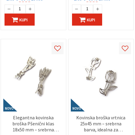
KUPI
KUPI
NOVO
NOVO
Elegantna kovinska
Kovinska broška vrtnica
broška Pšenični klas
25x45 mm – srebrna
18x50 mm – srebrna
barva, idealna za