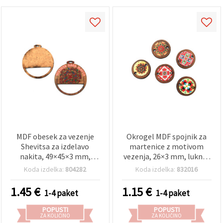
MDF obesek za vezenje
Okrogel MDF spojnik za
Shevitsa za izdelavo
martenice z motivom
nakita, 49×45×3 mm,
vezenja, 26×3 mm, luknja:
luknja 5×2 mm – paket 5
3 mm, za izdelavo nakita,
Koda izdelka:
804282
Koda izdelka:
832016
kosov
zapestnic, scrapbooking
in DIY rokodelstvo – 5 kos
1.45
€
1.15
€
1-4 paket
1-4 paket
POPUSTI
POPUSTI
ZA KOLIČINO
ZA KOLIČINO