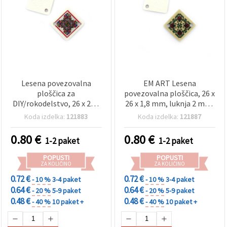
Lesena povezovalna
EM ART Lesena
ploščica za
povezovalna ploščica, 26 x
DIY/rokodelstvo, 26 x 26 x
26 x 1,8 mm, luknja 2 mm,
1,8 mm, luknja 2 mm,
motiv vezenine - 10 kosov
Koda izdelka:
121883
Koda izdelka:
121887
potisk EMBROIDERY – 10
kosov
0.80
€
0.80
€
1-2 paket
1-2 paket
POPUSTI
POPUSTI
ZA KOLIČINO
ZA KOLIČINO
0.72 €
0.72 €
- 10 %
3-4 paket
- 10 %
3-4 paket
0.64 €
0.64 €
- 20 %
5-9 paket
- 20 %
5-9 paket
0.48 €
0.48 €
- 40 %
10 paket +
- 40 %
10 paket +