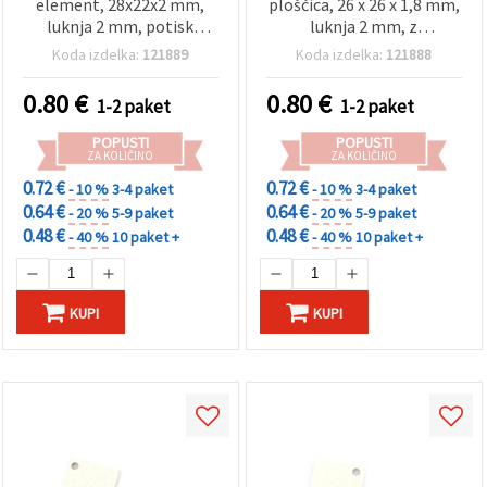
element, 28x22x2 mm,
ploščica, 26 x 26 x 1,8 mm,
luknja 2 mm, potisk
luknja 2 mm, z
EMBROIDERY – 10 kosov
vezeninskim potiskom -
Koda izdelka:
121889
Koda izdelka:
121888
10 kosov (asortirano)
0.80
€
0.80
€
1-2 paket
1-2 paket
POPUSTI
POPUSTI
ZA KOLIČINO
ZA KOLIČINO
0.72 €
0.72 €
- 10 %
3-4 paket
- 10 %
3-4 paket
0.64 €
0.64 €
- 20 %
5-9 paket
- 20 %
5-9 paket
0.48 €
0.48 €
- 40 %
10 paket +
- 40 %
10 paket +
KUPI
KUPI