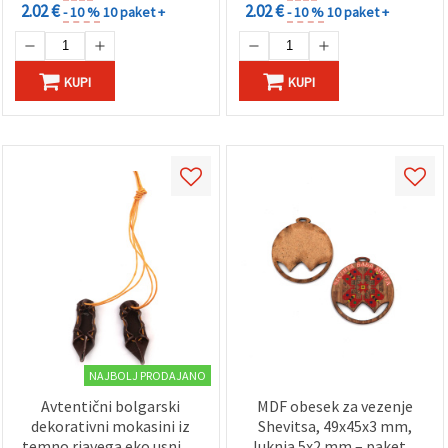
2.02 €
2.02 €
- 10 %
10 paket +
- 10 %
10 paket +
KUPI
KUPI
NAJBOLJ PRODAJANO
Avtentični bolgarski
MDF obesek za vezenje
dekorativni mokasini iz
Shevitsa, 49x45x3 mm,
temno rjavega eko usnja z
luknja 5x2 mm – paket 5