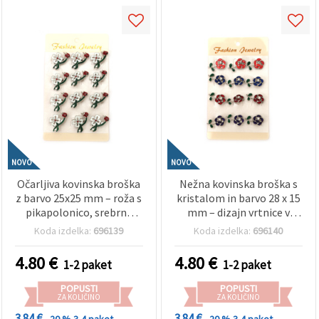
NOVO
NOVO
Očarljiva kovinska broška
Nežna kovinska broška s
z barvo 25x25 mm – roža s
kristalom in barvo 28 x 15
pikapolonico, srebrna
mm – dizajn vrtnice v
barva, set 12 kosov za
srebrni barvi, MIX set 12
Koda izdelka:
696139
Koda izdelka:
696140
vesele ustvarjalne darilce,
kosov za romantična
pomladne outfite in
darila in elegantne
4.80
€
4.80
€
1-2 paket
1-2 paket
dekorativne DIY ideje
dekoracije DIY ustvarjanje
POPUSTI
POPUSTI
ZA KOLIČINO
ZA KOLIČINO
3.84 €
3.84 €
- 20 %
3-4 paket
- 20 %
3-4 paket