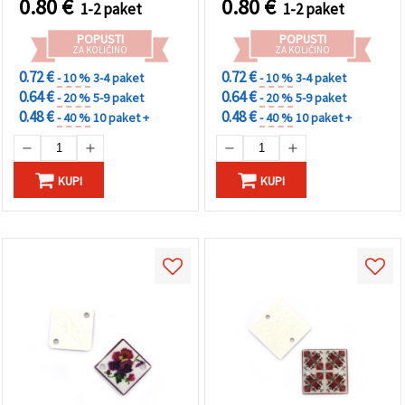
0.80
€
0.80
€
1-2 paket
1-2 paket
ustvarjalne DIY projekte
izdelavo nakita in
ustvarjalne DIY projekte
POPUSTI
POPUSTI
ZA KOLIČINO
ZA KOLIČINO
0.72 €
0.72 €
- 10 %
3-4 paket
- 10 %
3-4 paket
0.64 €
0.64 €
- 20 %
5-9 paket
- 20 %
5-9 paket
0.48 €
0.48 €
- 40 %
10 paket +
- 40 %
10 paket +
KUPI
KUPI