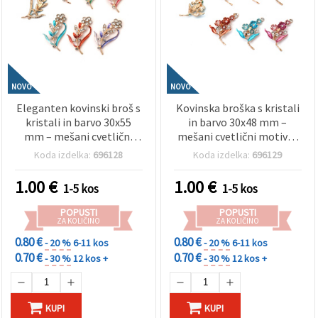
NOVO
NOVO
Eleganten kovinski broš s
Kovinska broška s kristali
kristali in barvo 30x55
in barvo 30x48 mm –
mm – mešani cvetlični
mešani cvetlični motivi v
dizajni v zlati barvi za
zlati barvi za elegantne
Koda izdelka:
696128
Koda izdelka:
696129
modne kombinacije in
outfite in darilne
ideje za darilo
priložnosti
1.00
€
1.00
€
1-5 kos
1-5 kos
POPUSTI
POPUSTI
ZA KOLIČINO
ZA KOLIČINO
0.80 €
0.80 €
- 20 %
6-11 kos
- 20 %
6-11 kos
0.70 €
0.70 €
- 30 %
12 kos +
- 30 %
12 kos +
KUPI
KUPI