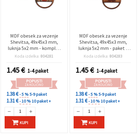
MDF obesek za vezenje
MDF obesek za vezenje
Shevitsa, 49x45x3 mm,
Shevitsa, 49x45x3 mm,
luknja 5x2 mm - komplet
luknja 5x2 mm - paket 5
5 kosov
kosov
Koda izdelka:
804281
Koda izdelka:
804283
1.45
€
1.45
€
1-4 paket
1-4 paket
POPUSTI
POPUSTI
ZA KOLIČINO
ZA KOLIČINO
1.38 €
1.38 €
- 5 %
5-9 paket
- 5 %
5-9 paket
1.31 €
1.31 €
- 10 %
10 paket +
- 10 %
10 paket +
KUPI
KUPI