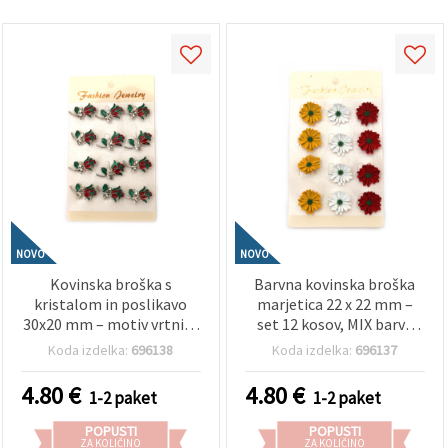
NOVO
NOVO
Kovinska broška s
Barvna kovinska broška
kristalom in poslikavo
marjetica 22 x 22 mm –
30x20 mm – motiv vrtnice
set 12 kosov, MIX barve
v srebrni barvi, set 12
(asortirano), za
Koda izdelka:
696138
Koda izdelka:
696137
kosov za darila, dodatke
ustvarjalne projekte,
in elegantne dekoracije
pomladno dekoracijo,
4.80
€
4.80
€
1-2 paket
1-2 paket
DIY ustvarjanje
darila in modne dodatke
POPUSTI
POPUSTI
ZA KOLIČINO
ZA KOLIČINO