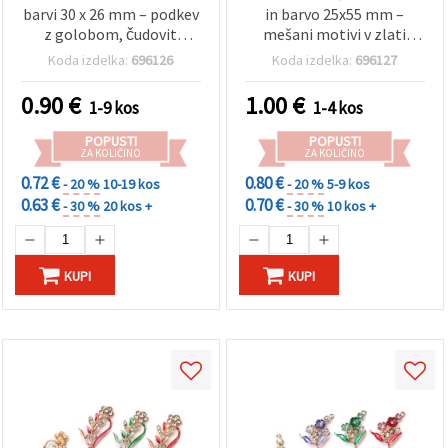
barvi 30 x 26 mm – podkev
in barvo 25x55 mm –
z golobom, čudovit
mešani motivi v zlati
simbol miru, sreče in
barvi za elegantna darila
Koda izdelka:
696126
Koda izdelka:
696127
novih začetkov (hobi
in ustvarjanje nakita
ustvarjanje)
0.90
€
1.00
€
1-9 kos
1-4 kos
POPUSTI
POPUSTI
ZA KOLIČINO
ZA KOLIČINO
0.72 €
0.80 €
- 20 %
10-19 kos
- 20 %
5-9 kos
0.63 €
0.70 €
- 30 %
20 kos +
- 30 %
10 kos +
KUPI
KUPI