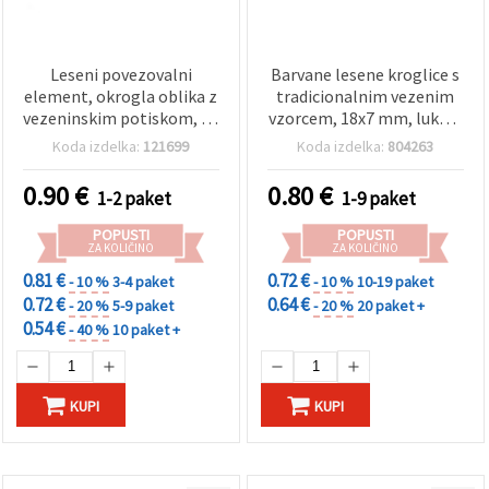
Leseni povezovalni
Barvane lesene kroglice s
element, okrogla oblika z
tradicionalnim vezenim
vezeninskim potiskom, 28
vzorcem, 18x7 mm, luknja
x 2 mm, luknja: 2 mm – 10
2 mm – 5 kosov
Koda izdelka:
121699
Koda izdelka:
804263
kosov
0.90
€
0.80
€
1-2 paket
1-9 paket
POPUSTI
POPUSTI
ZA KOLIČINO
ZA KOLIČINO
0.81 €
0.72 €
- 10 %
3-4 paket
- 10 %
10-19 paket
0.72 €
0.64 €
- 20 %
5-9 paket
- 20 %
20 paket +
0.54 €
- 40 %
10 paket +
KUPI
KUPI