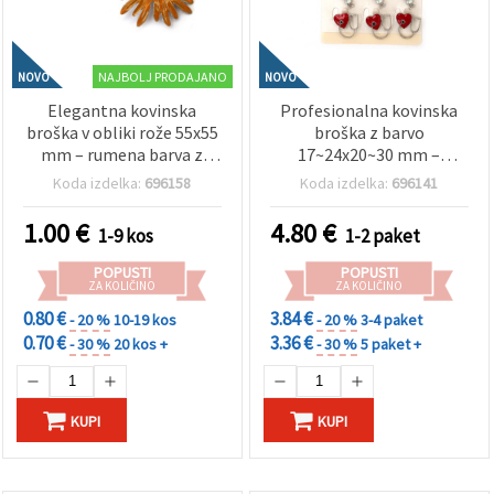
NAJBOLJ PRODAJANO
NOVO
NOVO
Elegantna kovinska
Profesionalna kovinska
broška v obliki rože 55x55
broška z barvo
mm – rumena barva z
17~24x20~30 mm –
emajliranim zaključkom,
medicinski motiv v srebrni
Koda izdelka:
696158
Koda izdelka:
696141
idealna za izdelavo
barvi, komplet 12 kosov
nakita, šivanje in
za DIY ustvarjanje, darila
1.00
€
4.80
€
1-9 kos
1-2 paket
ustvarjalne projekte ter
za zdravstvene delavce,
darila
uniforme in priznanja
POPUSTI
POPUSTI
ZA KOLIČINO
ZA KOLIČINO
0.80 €
3.84 €
- 20 %
10-19 kos
- 20 %
3-4 paket
0.70 €
3.36 €
- 30 %
20 kos +
- 30 %
5 paket +
KUPI
KUPI