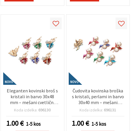
NOVO
NOVO
Eleganten kovinski broš s
Čudovita kovinska broška
kristali in barvo 30x48
s kristali, perlami in barvo
mm – mešani cvetlični
30x40 mm – mešani
motivi v zlati barvi za
motivi v zlati barvi,
Koda izdelka:
696130
Koda izdelka:
696131
darila, modne dodatke in
bleščeč dodatek za
dekoracijo DIY ustvarjanje
vsakodnevne outfite ali
1.00
€
1.00
€
1-5 kos
1-5 kos
EM ART
posebne priložnosti