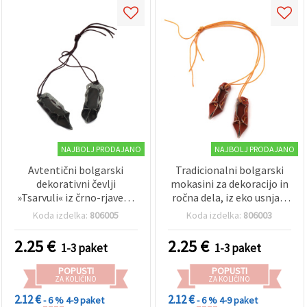
NAJBOLJ PRODAJANO
NAJBOLJ PRODAJANO
Avtentični bolgarski
Tradicionalni bolgarski
dekorativni čevlji
mokasini za dekoracijo in
»Tsarvuli« iz črno-rjavega
ročna dela, iz eko usnja z
eko usnja z bombažno
bombažno škrobljeno
Koda izdelka:
806005
Koda izdelka:
806003
vrvico, 40 × 13 mm –
vrvico, rjavi, 40 x 13 mm –
očarljiv komplet 5 parov
5 parov
2.25
€
2.25
€
1-3 paket
1-3 paket
za folklorno navdihnjena
ročna dela in ustvarjalne
POPUSTI
POPUSTI
dekoracije
ZA KOLIČINO
ZA KOLIČINO
2.12 €
2.12 €
- 6 %
4-9 paket
- 6 %
4-9 paket