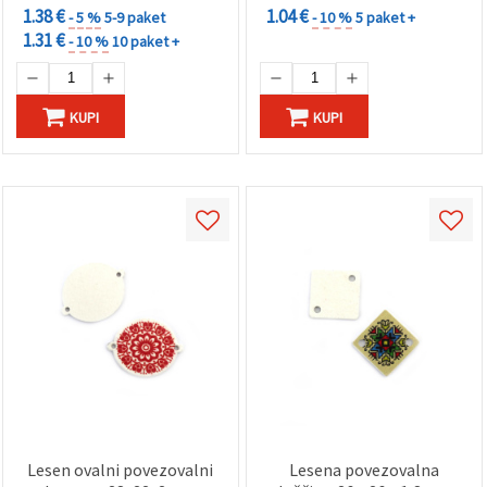
1.38 €
1.04 €
- 5 %
5-9 paket
- 10 %
5 paket +
1.31 €
- 10 %
10 paket +
KUPI
KUPI
Lesen ovalni povezovalni
Lesena povezovalna