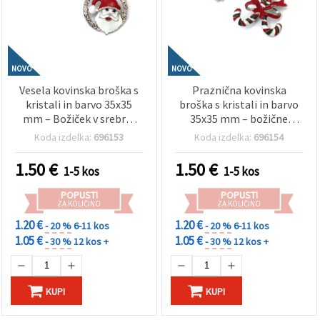
NOVO
NOVO
Vesela kovinska broška s
Praznična kovinska
kristali in barvo 35x35
broška s kristali in barvo
mm – Božiček v srebrni
35x35 mm – božične
barvi, idealno za
sladkorne palčke v srebrni
Koda izdelka:
696153
Koda izdelka:
696154
praznična darila, zimske
barvi, popolno za
oprave in božični pridih
praznična darila, zimske
1.50
€
1.50
€
1-5 kos
1-5 kos
videze in vesele dodatke
za ustvarjanje
POPUSTI
POPUSTI
ZA KOLIČINO
ZA KOLIČINO
1.20 €
1.20 €
- 20 %
6-11 kos
- 20 %
6-11 kos
1.05 €
1.05 €
- 30 %
12 kos +
- 30 %
12 kos +
KUPI
KUPI