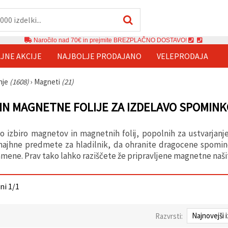
Naročilo nad 70€ in prejmite BREZPLAČNO DOSTAVO!
JNE AKCIJE
NAJBOLJE PRODAJANO
VELEPRODAJA
anje
(1608)
›
Magneti
(21)
IN MAGNETNE FOLIJE ZA IZDELAVO SPOMINK
ko izbiro magnetov in magnetnih folij, popolnih za ustvarja
majhne predmete za hladilnik, da ohranite dragocene spomine,
mene. Prav tako lahko raziščete že pripravljene magnetne našit
ani 1/1
Razvrsti: