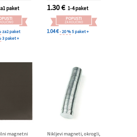
1.30
€
za1 paket
1-4 paket
OPUSTI
POPUSTI
 KOLIČINO
ZA KOLIČINO
1.04 €
%
za2 paket
- 20 %
5 paket +
%
3 paket +
lni magnetni
Nikljevi magneti, okrogli,