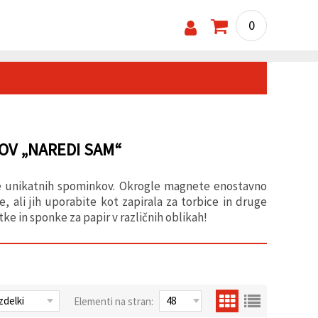
0
OV „NAREDI SAM“
nje unikatnih spominkov. Okrogle magnete enostavno
 ali jih uporabite kot zapirala za torbice in druge
ke in sponke za papir v različnih oblikah!
Elementi na stran: