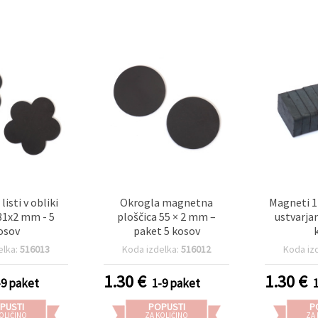
isti v obliki
Okrogla magnetna
Magneti 
81x2 mm - 5
ploščica 55 × 2 mm –
ustvarja
osov
paket 5 kosov
elka:
516013
Koda izdelka:
516012
Koda iz
1.30
€
1.30
€
-9 paket
1-9 paket
PUSTI
POPUSTI
P
OLIČINO
ZA KOLIČINO
ZA