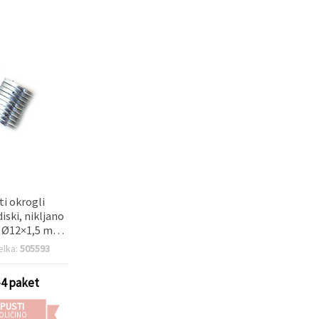
ti okrogli
iski, nikljano
, Ø12×1,5 mm,
rve — komplet
elka:
505593
v za hobi,
in DIY (naredi
-4 paket
am)
PUSTI
OLIČINO