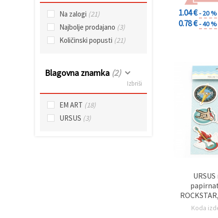
1.04 €
- 20 %
Na zalogi
(21)
Sprejmi
0.78 €
- 40 %
Najbolje prodajano
(3)
vse
Količinski popusti
(21)
Nastavitve
Blagovna znamka
(2)
Izbriši
EM ART
(18)
URSUS
(3)
URSUS 
papirna
ROCKSTAR, 
motivov, 3
Koda izd
cm, pake