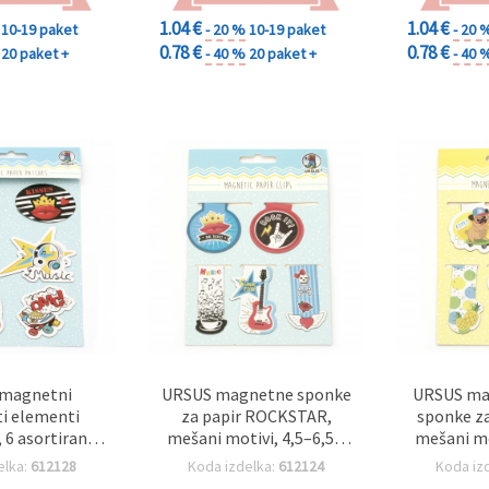
1.04 €
1.04 €
10-19 paket
- 20 %
10-19 paket
- 20 
0.78 €
0.78 €
20 paket +
- 40 %
20 paket +
- 40 
magnetni
URSUS magnetne sponke
URSUS ma
ti elementi
za papir ROCKSTAR,
sponke za
6 asortiranih
mešani motivi, 4,5–6,5 x
mešani mo
,5–7,5 x 3–8,5
2–4,2 cm, set 5 kosov
2–4,2 
elka:
612128
Koda izdelka:
612124
Koda iz
t 6 kosov za