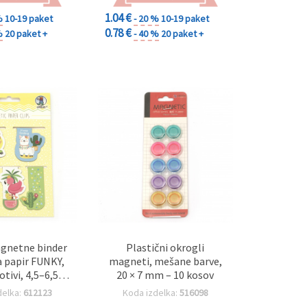
1.04 €
%
10-19 paket
- 20 %
10-19 paket
0.78 €
%
20 paket +
- 40 %
20 paket +
gnetne binder
Plastični okrogli
 papir FUNKY,
magneti, mešane barve,
tivi, 4,5–6,5 x
20 × 7 mm – 10 kosov
cm, 5 kosov
delka:
612123
Koda izdelka:
516098