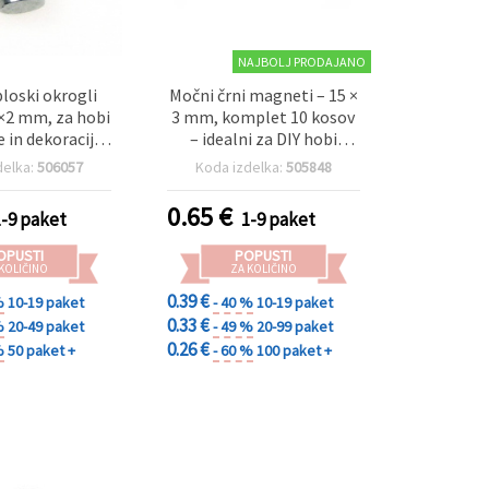
NAJBOLJ PRODAJANO
ploski okrogli
Močni črni magneti – 15 ×
×2 mm, za hobi
3 mm, komplet 10 kosov
e in dekoracijo,
– idealni za DIY hobi
 hladilnik – 10
ustvarjanje, šolske
delka:
506057
Koda izdelka:
505848
kosov
projekte, popravila in
vsakodnevno uporabo
0.65
€
1-9 paket
1-9 paket
OPUSTI
POPUSTI
 KOLIČINO
ZA KOLIČINO
0.39 €
%
10-19 paket
- 40 %
10-19 paket
0.33 €
%
20-49 paket
- 49 %
20-99 paket
0.26 €
%
50 paket +
- 60 %
100 paket +