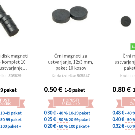
N
i disk magneti
Črni magneti za
Črni 
– komplet 10
ustvarjanje, 12x3 mm,
ustvarjan
ustvarjanje,
paket 10 kosov
paket
modelarstvo in
elka:
505829
Koda izdelka:
505847
Koda iz
oracije
0.50
€
0.80
€
-9 paket
1-9 paket
PUSTI
POPUSTI
P
OLIČINO
ZA KOLIČINO
ZA
0.30 €
0.48 €
10-49 paket
- 40 %
10-19 paket
- 40 
0.25 €
0.40 €
50-99 paket
- 50 %
20-99 paket
- 50 
0.20 €
0.32 €
100 paket +
- 60 %
100 paket +
- 60 