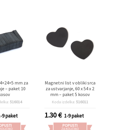
14×24×5 mm za
Magnetni list v obliki srca
nje – paket 10
za ustvarjanje, 60 x 54 x 2
kosov
mm – paket 5 kosov
delka:
516014
Koda izdelka:
516011
1.30
€
1-9 paket
1-9 paket
OPUSTI
POPUSTI
 KOLIČINO
ZA KOLIČINO