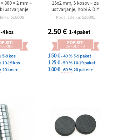
0 × 300 × 2 mm –
15x2 mm, 5 kosov – za
bi ustvarjanje
ustvarjanje, hobi & DIY
delka:
516006
Koda izdelka:
516001
2.50
€
1-4 kos
1-4 paket
OPUSTI
POPUSTI
 KOLIČINO
ZA KOLIČINO
1.50 €
%
5-9 kos
- 40 %
5-9 paket
1.25 €
%
10-19 kos
- 50 %
10-19 paket
1.00 €
%
20 kos +
- 60 %
20 paket +