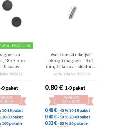
AJBOLJ PRODAJANO
magneti za
Vsestranski nikeljski
je, 18 x 3 mm –
okrogli magneti – 4 x 1
 10 kosov
mm, 10 kosov – idealni za
ustvarjalne hobije,
delka:
505827
Koda izdelka:
505589
dekoracije in DIY projekte
0.80
€
1-9 paket
1-9 paket
OPUSTI
POPUSTI
 KOLIČINO
ZA KOLIČINO
0.48 €
%
10-19 paket
- 40 %
10-19 paket
0.40 €
%
20-99 paket
- 50 %
20-49 paket
0.32 €
%
100 paket +
- 60 %
50 paket +