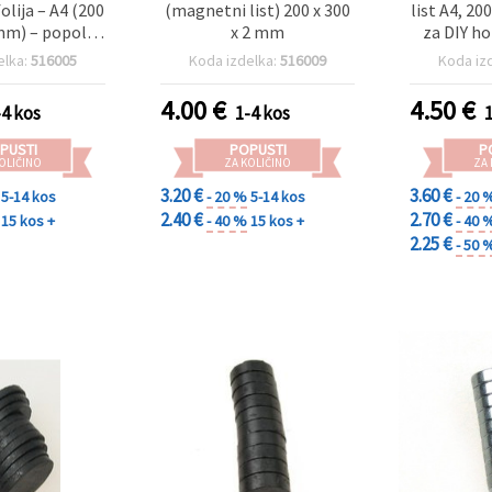
lija – A4 (200
(magnetni list) 200 x 300
list A4, 20
 mm) – popolna
x 2 mm
za DIY ho
alne projekte,
elka:
516005
Koda izdelka:
516009
Koda iz
jo doma in DIY
oracije
4.00
€
4.50
€
-4 kos
1-4 kos
PUSTI
POPUSTI
P
OLIČINO
ZA KOLIČINO
ZA
3.20 €
3.60 €
5-14 kos
- 20 %
5-14 kos
- 20 
2.40 €
2.70 €
15 kos +
- 40 %
15 kos +
- 40 
2.25 €
- 50 