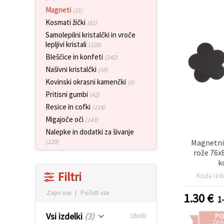
vsebine in
Magneti
(21)
oglase, tudi
s pomočjo
Kosmati žički
(61)
naših
Samolepilni kristalčki in vroče
partnerjev
lepljivi kristali
za analitiko
(128)
in trženje.
Bleščice in konfeti
(242)
S klikom na
Našivni kristalčki
(55)
»Sprejmi
vse!« se
Kovinski okrasni kamenčki
(0)
lahko
Pritisni gumbi
(42)
strinjate z
uporabo
Resice in cofki
(114)
vseh
Migajoče oči
(143)
piškotkov.
Ali pa v
Nalepke in dodatki za šivanje
Nastavitvah
Magnetni l
(129)
označite
rože 76x
svoje
preference z
k
izbiro
Filtri
Koda izd
določene
vrste
piškotkov
Zapri vse
|
Počisti vse
1.30
€
1
in klikom
na gumb
Vsi izdelki
(3)
PO
Izbriši
»Shrani«.
ZA K