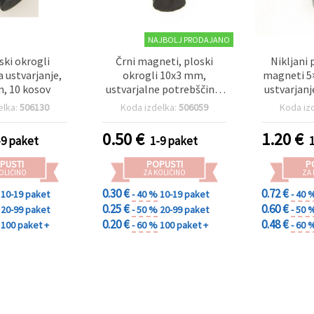
NAJBOLJ PRODAJANO
ski okrogli
Črni magneti, ploski
Nikljani 
 ustvarjanje,
okrogli 10x3 mm,
magneti 5
, 10 kosov
ustvarjalne potrebščine,
ustvarjanj
DIY magneti za hladilnik -
magneti za
elka:
506130
Koda izdelka:
506059
Koda iz
10 kosov
0.50
€
1.20
€
-9 paket
1-9 paket
PUSTI
POPUSTI
P
OLIČINO
ZA KOLIČINO
ZA
0.30 €
0.72 €
10-19 paket
- 40 %
10-19 paket
- 40 
0.25 €
0.60 €
20-99 paket
- 50 %
20-99 paket
- 50 
0.20 €
0.48 €
100 paket +
- 60 %
100 paket +
- 60 