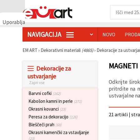
Uporabljamo
piškotke
NAVIGACIJA
NOVO
PRODA
🍪
Uporabljamo
piškotke in
EM ART
›
Dekorativni materiali
(4865)
›
Dekoracije za ustvarj
podobne
tehnologije,
da
MAGNETI 
Dekoracije za
zagotovimo
pravilno
ustvarjanje
delovanje
Odkrijte širo
Zapri vse
spletnega
mesta,
pritrdite na 
izboljšamo
Barvni cofki
(162)
ustvarjalne na
vašo
Kabošon kamni in perle
(271)
uporabniško
izkušnjo ter
Okrasni kovanci
(23)
z vašim
21 artikli | str
Peresa za dekoracijo
(126)
soglasjem
analiziramo
Bleščeči prah
(68)
promet in
Okrasni kamenčki za vstavljanje
prikazujemo
ustreznejše
(23)