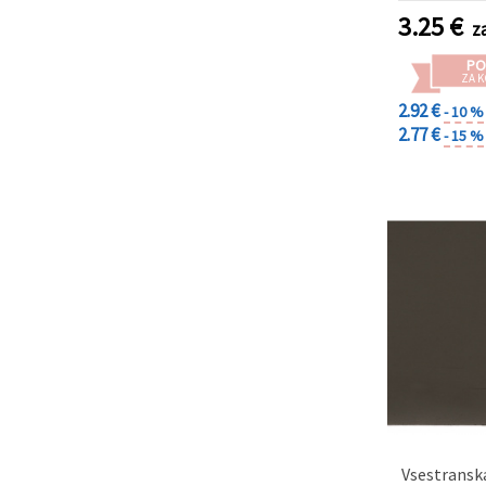
dekoracijo
3.25
€
z
in scr
PO
ZA K
2.92 €
- 10 %
2.77 €
- 15 %
Vsestransk