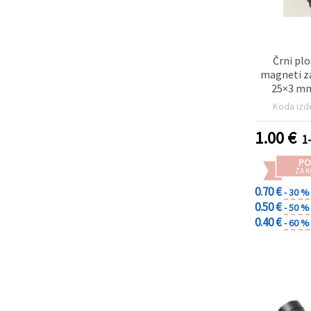
Črni plo
magneti za
25×3 mm
Koda izd
1.00
€
1
PO
ZA K
0.70 €
- 30 %
0.50 €
- 50 %
0.40 €
- 60 %