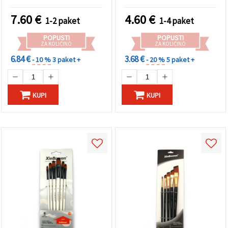
mm – 48 barv
7.60
€
4.60
€
1-2 paket
1-4 paket
POPUSTI
POPUSTI
ZA KOLIČINO
ZA KOLIČINO
6.84 €
3.68 €
- 10 %
3 paket +
- 20 %
5 paket +
KUPI
KUPI