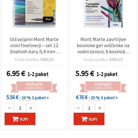
Ustvarjalni Mont Marte
Mont Marte zavrtljive
mini finelinerji – set 12
kovinske gel voščenke na
živahnih barv, 0,4 mm –
vodni osnovi, 6 kovinskih
popolni za journaling,
barv, komplet 6 kosov
Koda izdelka:
846116
Koda izdelka:
846119
skiciranje in ustvarjalne
projekte
6.95
€
5.95
€
1-2 paket
1-2 paket
POPUSTI
POPUSTI
ZA KOLIČINO
ZA KOLIČINO
5.56 €
4.76 €
- 20 %
3 paket +
- 20 %
3 paket +
KUPI
KUPI