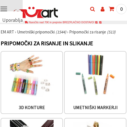
0
Uporabljamo
Naročilo nad 70€ in prejmite BREZPLAČNO DOSTAVO!
piškotke
EM ART
›
Umetniški pripomočki
(1544)
›
Pripomočki za risanje
(513)
🍪
Uporabljamo
PRIPOMOČKI ZA RISANJE IN SLIKANJE
piškotke in
podobne
tehnologije,
da
zagotovimo
pravilno
delovanje
spletnega
mesta,
izboljšamo
vašo
uporabniško
izkušnjo ter
z vašim
soglasjem
3D KONTURE
UMETNIŠKI MARKERJI
analiziramo
promet in
prikazujemo
ustreznejše