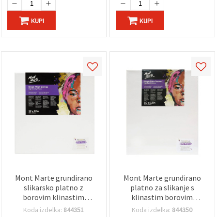
KUPI
KUPI
Mont Marte grundirano
Mont Marte grundirano
slikarsko platno z
platno za slikanje s
borovim klinastim
klinastim borovim
okvirjem ST, 30,5 x 30,5 cm
okvirjem ST, 25,4 x 30,5 cm
Koda izdelka:
844351
Koda izdelka:
844350