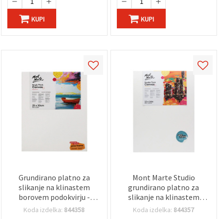
KUPI
KUPI
Grundirano platno za
Mont Marte Studio
slikanje na klinastem
grundirano platno za
borovem podokvirju -
slikanje na klinastem
Mont Marte Studio
borovem okvirju, Pro
Koda izdelka:
844358
Koda izdelka:
844357
Canvas, serija S.T., 25 x 30
Series D.T., 30,5 × 40,6 cm