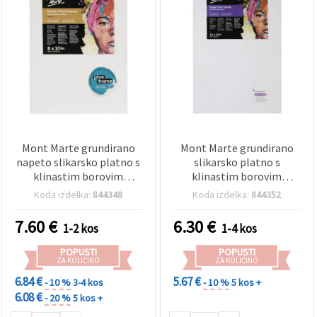
Mont Marte grundirano
Mont Marte grundirano
napeto slikarsko platno s
slikarsko platno s
klinastim borovim
klinastim borovim
podokvirjem, serija DT
podokvirjem ST, 30,5 x
Koda izdelka:
844348
Koda izdelka:
844352
Pro, 20,3 x 25,4 cm
40,6 cm
7.60
€
6.30
€
1-2 kos
1-4 kos
POPUSTI
POPUSTI
ZA KOLIČINO
ZA KOLIČINO
6.84 €
5.67 €
- 10 %
3-4 kos
- 10 %
5 kos +
6.08 €
- 20 %
5 kos +