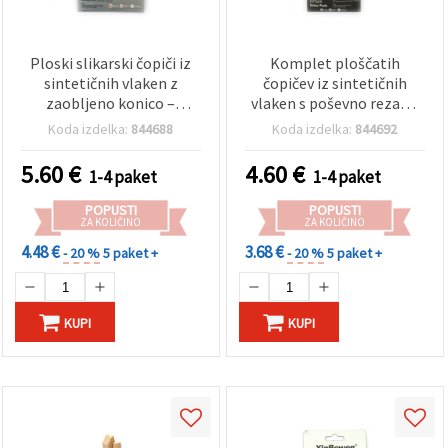
Ploski slikarski čopiči iz
Komplet ploščatih
sintetičnih vlaken z
čopičev iz sintetičnih
zaobljeno konico –
vlaken s poševno rezano
komplet 6 kosov
konico - 5 kosov
Koda izdelka:
844688
Koda izdelka:
844692
5.60
€
4.60
€
1-4 paket
1-4 paket
POPUSTI
POPUSTI
ZA KOLIČINO
ZA KOLIČINO
4.48 €
3.68 €
- 20 %
5 paket +
- 20 %
5 paket +
KUPI
KUPI