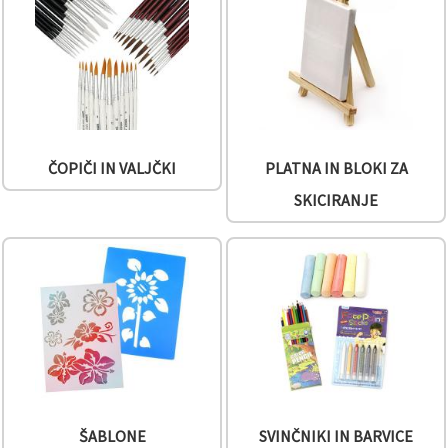
vsebine in
oglase, tudi
s pomočjo
naših
partnerjev
za analitiko
in trženje.
S klikom na
»Sprejmi
vse!« se
ČOPIČI IN VALJČKI
PLATNA IN BLOKI ZA
lahko
strinjate z
SKICIRANJE
uporabo
vseh
piškotkov.
Ali pa v
Nastavitvah
označite
svoje
preference z
izbiro
določene
vrste
piškotkov
in klikom
na gumb
»Shrani«.
ŠABLONE
SVINČNIKI IN BARVICE