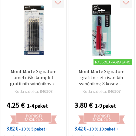
NAJBOLJ PRODAJANO
Mont Marte Signature
Mont Marte Signature
umetniški komplet
grafitni set risarskih
grafitnih svinčnikov za
svinčnikov, 8 kosov – 6
skiciranje, risanje in
lesenih svinčnikov
Koda izdelka:
846108
Koda izdelka:
846107
tehnično risanje, 10
mešanih trdot (2H, HB,
kosov, mešane trdote
2B, 4B, 6B, 8B) + radirka in
4.25
€
3.80
€
1-4 paket
1-9 paket
šilček; za skiciranje,
senčenje in šolo
POPUSTI
POPUSTI
ZA KOLIČINO
ZA KOLIČINO
3.82 €
3.42 €
- 10 %
5 paket +
- 10 %
10 paket +