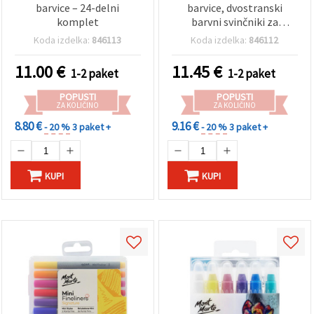
barvice – 24-delni
barvice, dvostranski
komplet
barvni svinčniki za
ustvarjanje, komplet 24
Koda izdelka:
846113
Koda izdelka:
846112
kosov
11.00
€
11.45
€
1-2 paket
1-2 paket
POPUSTI
POPUSTI
ZA KOLIČINO
ZA KOLIČINO
8.80 €
9.16 €
- 20 %
3 paket +
- 20 %
3 paket +
KUPI
KUPI