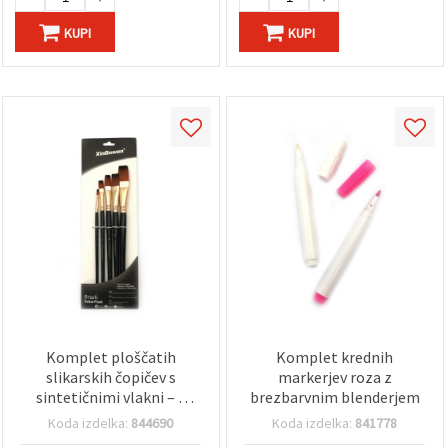
KUPI
KUPI
Komplet ploščatih
Komplet krednih
slikarskih čopičev s
markerjev roza z
sintetičnimi vlakni – 5
brezbarvnim blenderjem
kosov
Koda izdelka:
844690
Koda izdelka:
841778