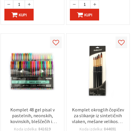
KUPI
KUPI
Komplet 48 gel pisal v
Komplet okroglih čopičev
pastelnih, neonskih,
za slikanje iz sintetičnih
kovinskih, bleščečih in
vlaken, mešane velikosti -
označevalnih barvah, 1,0
5 kosov
Koda izdelka:
841619
Koda izdelka:
844691