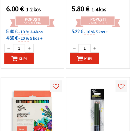
6.00
€
5.80
€
1-2 kos
1-4 kos
POPUSTI
POPUSTI
ZA KOLIČINO
ZA KOLIČINO
5.40 €
5.22 €
- 10 %
3-4 kos
- 10 %
5 kos +
4.80 €
- 20 %
5 kos +
KUPI
KUPI