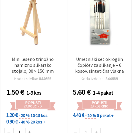
Mini leseno trinožno
Umetniški set okroglih
namizno slikarsko
čopičev za slikanje – 6
stojalo, 80 × 150 mm
kosov, sintetična vlakna
Koda izdelka:
844693
Koda izdelka:
844689
1.50
€
5.60
€
1-9 kos
1-4 paket
POPUSTI
POPUSTI
ZA KOLIČINO
ZA KOLIČINO
1.20 €
4.48 €
- 20 %
10-19 kos
- 20 %
5 paket +
0.90 €
- 40 %
20 kos +