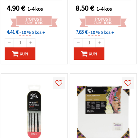
cm
4.90
€
8.50
€
1-4 kos
1-4 kos
POPUSTI
POPUSTI
ZA KOLIČINO
ZA KOLIČINO
4.41 €
7.65 €
- 10 %
5 kos +
- 10 %
5 kos +
KUPI
KUPI