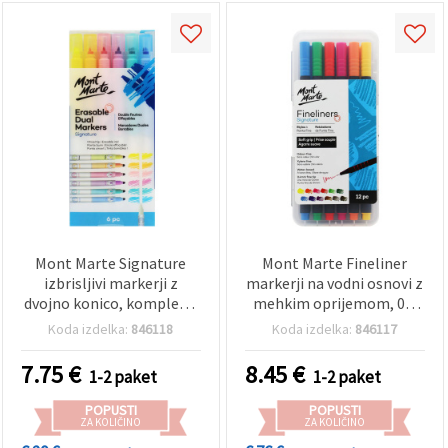
Mont Marte Signature
Mont Marte Fineliner
izbrisljivi markerji z
markerji na vodni osnovi z
dvojno konico, komplet 6
mehkim oprijemom, 0,4
kosov
mm, komplet 12 kosov
Koda izdelka:
846118
Koda izdelka:
846117
7.75
€
8.45
€
1-2 paket
1-2 paket
POPUSTI
POPUSTI
ZA KOLIČINO
ZA KOLIČINO