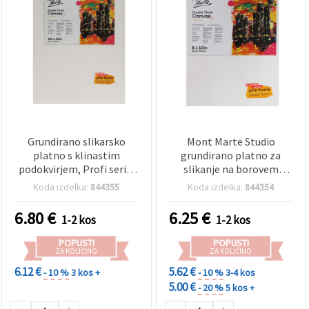
Grundirano slikarsko
Mont Marte Studio
platno s klinastim
grundirano platno za
podokvirjem, Profi serija
slikanje na borovem
Mont Marte Studio
klinastem okvirju, Profi
Koda izdelka:
844355
Koda izdelka:
844354
Canvas, borov lesen
serija, 20,3 x 25,4 cm
podokvir D.T., 25,4 × 30,5
6.80
€
6.25
€
1-2 kos
1-2 kos
cm
POPUSTI
POPUSTI
ZA KOLIČINO
ZA KOLIČINO
6.12 €
5.62 €
- 10 %
3 kos +
- 10 %
3-4 kos
5.00 €
- 20 %
5 kos +