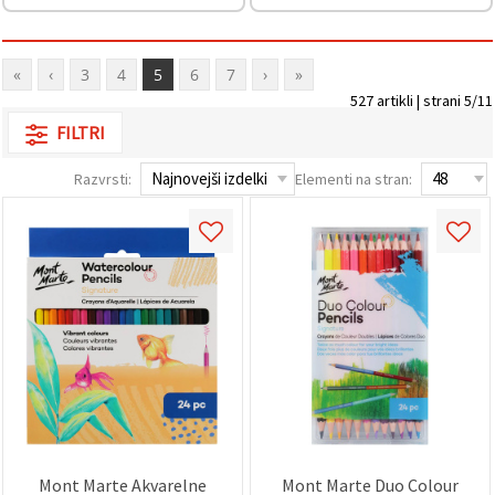
Sprejmi
vse
«
‹
3
4
5
6
7
›
»
527 artikli | strani 5/11
Nastavitve
FILTRI
Razvrsti:
Elementi na stran:
Mont Marte Akvarelne
Mont Marte Duo Colour