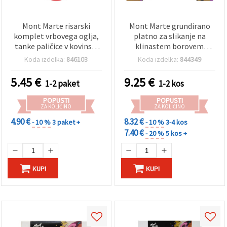
Mont Marte risarski
Mont Marte grundirano
komplet vrbovega oglja,
platno za slikanje na
tanke paličice v kovinski
klinastem borovem
škatli – 10 kosov
okvirju, Pro Series DT, 30,5
Koda izdelka:
846103
Koda izdelka:
844349
x 30,5 cm
5.45
€
9.25
€
1-2 paket
1-2 kos
POPUSTI
POPUSTI
ZA KOLIČINO
ZA KOLIČINO
4.90 €
8.32 €
- 10 %
3 paket +
- 10 %
3-4 kos
7.40 €
- 20 %
5 kos +
KUPI
KUPI