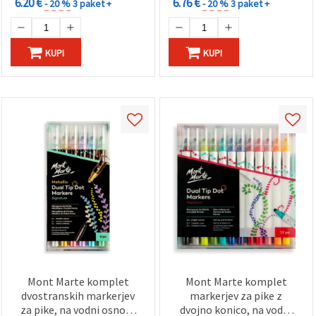
6.20 €
6.76 €
- 20 %
3 paket +
- 20 %
3 paket +
KUPI
KUPI
Mont Marte komplet
Mont Marte komplet
dvostranskih markerjev
markerjev za pike z
za pike, na vodni osnovi,
dvojno konico, na vodni