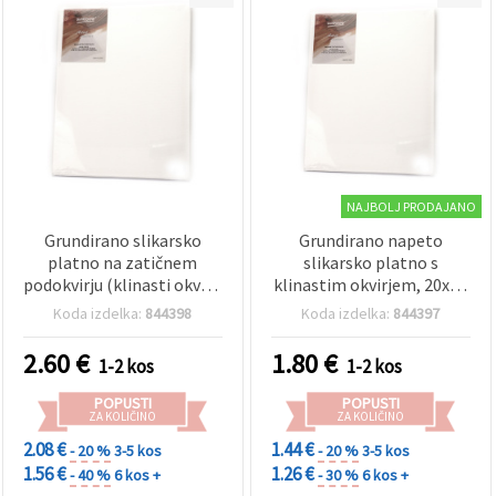
NAJBOLJ PRODAJANO
Grundirano slikarsko
Grundirano napeto
platno na zatičnem
slikarsko platno s
podokvirju (klinasti okvir),
klinastim okvirjem, 20x20
20 x 30 cm
cm
Koda izdelka:
844398
Koda izdelka:
844397
2.60
€
1.80
€
1-2 kos
1-2 kos
POPUSTI
POPUSTI
ZA KOLIČINO
ZA KOLIČINO
2.08 €
1.44 €
- 20 %
3-5 kos
- 20 %
3-5 kos
1.56 €
1.26 €
- 40 %
6 kos +
- 30 %
6 kos +