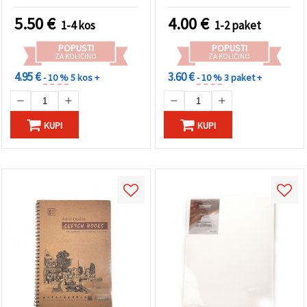
serija, D.T. (dvojna
umetnike in začetnike
debelina), 20,3 x 20,3 cm
5.50
€
4.00
€
1-4 kos
1-2 paket
POPUSTI
POPUSTI
ZA KOLIČINO
ZA KOLIČINO
4.95 €
3.60 €
- 10 %
5 kos +
- 10 %
3 paket +
KUPI
KUPI