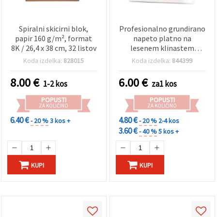
Spiralni skicirni blok,
Profesionalno grundirano
papir 160 g/m², format
napeto platno na
8K / 26,4 x 38 cm, 32 listov
lesenem klinastem
podokvirju, 40 × 50 cm –
Koda izdelka:
828015
Koda izdelka:
844399
pripravljeno za akrilne in
oljne barve
8.00
€
6.00
€
1-2 kos
za1 kos
POPUSTI
POPUSTI
ZA KOLIČINO
ZA KOLIČINO
6.40 €
4.80 €
- 20 %
3 kos +
- 20 %
2-4 kos
3.60 €
- 40 %
5 kos +
KUPI
KUPI