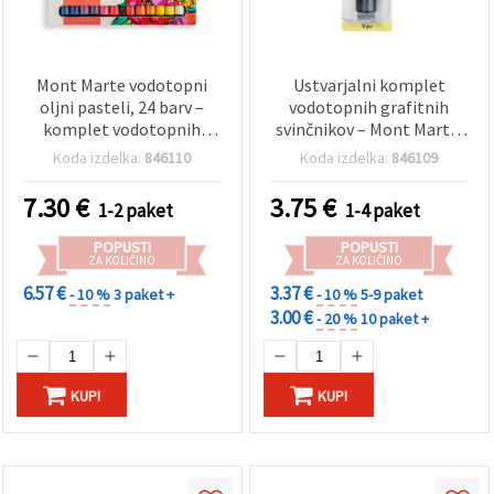
Mont Marte vodotopni
Ustvarjalni komplet
oljni pasteli, 24 barv –
vodotopnih grafitnih
komplet vodotopnih
svinčnikov – Mont Marte,
oljnih pastelov
5 kosov
Koda izdelka:
846110
Koda izdelka:
846109
7.30
€
3.75
€
1-2 paket
1-4 paket
POPUSTI
POPUSTI
ZA KOLIČINO
ZA KOLIČINO
6.57 €
3.37 €
- 10 %
3 paket +
- 10 %
5-9 paket
3.00 €
- 20 %
10 paket +
KUPI
KUPI