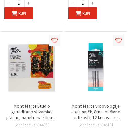
KUPI
KUPI
Mont Marte Studio
Mont Marte vrbovo oglje
grundirano slikarsko
– set palčk, črna, mešane
platno, napeto na klinasti
velikosti, 12 kosov – za
okvir iz borovine, Pro
risanje in skiciranje, za
Koda izdelka:
844353
Koda izdelka:
846101