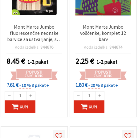
Mont Marte Jumbo
Mont Marte Jumbo
fluorescenčne neonske
voščenke, komplet 12
barvice za ustvarjanje, set
barv
s šilčkom, 6 kosov
Koda izdelka:
844676
Koda izdelka:
844674
8.45
€
2.25
€
1-2 paket
1-2 paket
POPUSTI
POPUSTI
ZA KOLIČINO
ZA KOLIČINO
7.61 €
1.80 €
- 10 %
3 paket +
- 20 %
3 paket +
KUPI
KUPI