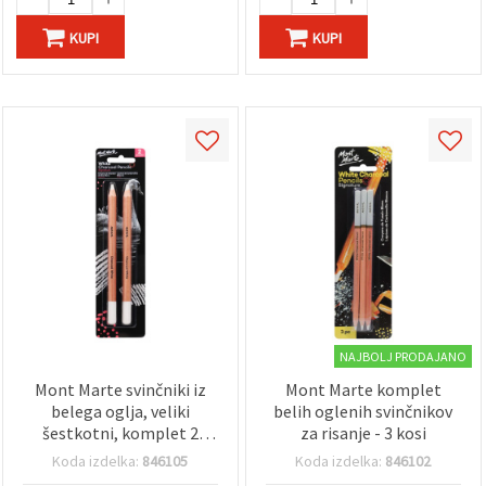
KUPI
KUPI
NAJBOLJ PRODAJANO
Mont Marte svinčniki iz
Mont Marte komplet
belega oglja, veliki
belih oglenih svinčnikov
šestkotni, komplet 2
za risanje - 3 kosi
kosov
Koda izdelka:
846105
Koda izdelka:
846102