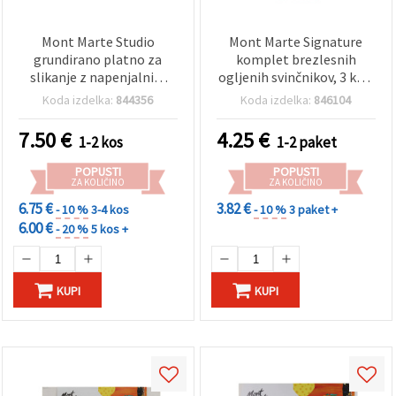
Mont Marte Studio
Mont Marte Signature
grundirano platno za
komplet brezlesnih
slikanje z napenjalnim
ogljenih svinčnikov, 3 kosi
okvirjem iz borovega lesa
– umetniški svinčniki za
Koda izdelka:
844356
Koda izdelka:
846104
s klini, Profi serija D.T.,
risanje in skiciranje
30,5 x 30,5 cm
7.50
€
4.25
€
1-2 kos
1-2 paket
POPUSTI
POPUSTI
ZA KOLIČINO
ZA KOLIČINO
6.75 €
3.82 €
- 10 %
3-4 kos
- 10 %
3 paket +
6.00 €
- 20 %
5 kos +
KUPI
KUPI