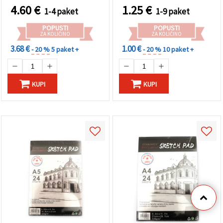
4.60
€
1.25
€
1-4 paket
1-9 paket
POPUSTI
POPUSTI
ZA KOLIČINO
ZA KOLIČINO
3.68 €
1.00 €
- 20 %
5 paket +
- 20 %
10 paket +
KUPI
KUPI