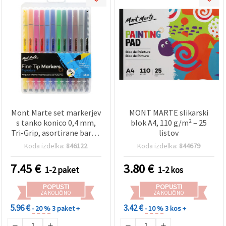
Mont Marte set markerjev
MONT MARTE slikarski
s tanko konico 0,4 mm,
blok A4, 110 g/m² – 25
Tri-Grip, asortirane barve,
listov
v etuiju, 12 kosov
Koda izdelka:
846122
Koda izdelka:
844679
7.45
€
3.80
€
1-2 paket
1-2 kos
POPUSTI
POPUSTI
ZA KOLIČINO
ZA KOLIČINO
5.96 €
3.42 €
- 20 %
3 paket +
- 10 %
3 kos +