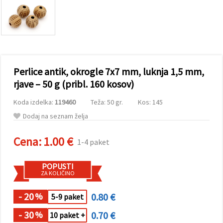
vsebine in
oglase, tudi
s pomočjo
naših
partnerjev
za analitiko
in trženje.
S klikom na
Perlice antik, okrogle 7x7 mm, luknja 1,5 mm,
»Sprejmi
vse!« se
rjave – 50 g (pribl. 160 kosov)
lahko
strinjate z
Koda izdelka:
119460
Teža: 50 gr.
Kos: 145
uporabo
vseh
Dodaj na seznam želja
piškotkov.
Ali pa v
Nastavitvah
Cena:
1.00 €
1-4 paket
označite
svoje
preference z
POPUSTI
izbiro
ZA KOLIČINO
določene
vrste
piškotkov
- 20
0.80 €
%
5-9 paket
in klikom
na gumb
- 30
0.70 €
%
10 paket +
»Shrani«.