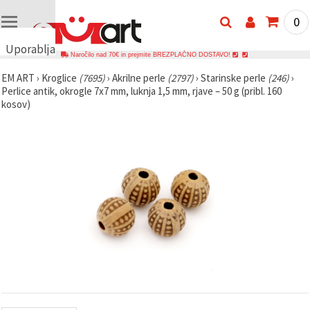
0
Uporabljamo
Naročilo nad 70€ in prejmite BREZPLAČNO DOSTAVO!
piškotke
EM ART
›
Kroglice
(7695)
›
Akrilne perle
(2797)
›
Starinske perle
(246)
›
🍪
Perlice antik, okrogle 7x7 mm, luknja 1,5 mm, rjave – 50 g (pribl. 160
Uporabljamo
kosov)
piškotke in
podobne
tehnologije,
da
zagotovimo
pravilno
delovanje
spletnega
mesta,
izboljšamo
vašo
uporabniško
izkušnjo ter
z vašim
soglasjem
analiziramo
promet in
prikazujemo
ustreznejše