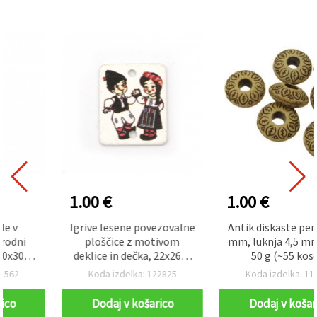
1.00 €
1.00 €
Igrive lesene povezovalne
Antik diskaste perle 14 x 7
ploščice z motivom
mm, luknja 4,5 mm, rjave,
deklice in dečka, 22x26x2
50 g (~55 kosov)
mm, luknja 2,5 mm –
Koda izdelka: 122825
Koda izdelka: 119543
paket 10 očarljivih kosov
za nakit in ustvarjalne DIY
Dodaj v košarico
Dodaj v košarico
projekte (asortirano)