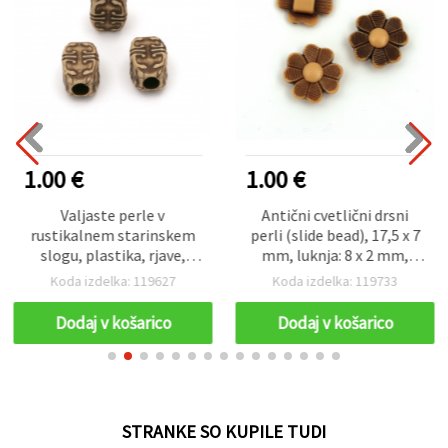
1.00 €
1.00 €
Valjaste perle v
Antični cvetlični drsni
rustikalnem starinskem
perli (slide bead), 17,5 x 7
slogu, plastika, rjave,
mm, luknja: 8 x 2 mm,
13×8 mm, luknja 3,5 mm,
rjava – 50 g (~65 kosov),
Koda izdelka: 119627
Koda izdelka: 119733
50 g (~60 kosov) – vintage
assorted mix za DIY nakit
dekorativni distančniki za
in ustvarjanje
Dodaj v košarico
Dodaj v košarico
nakit in ustvarjanje
STRANKE SO KUPILE TUDI