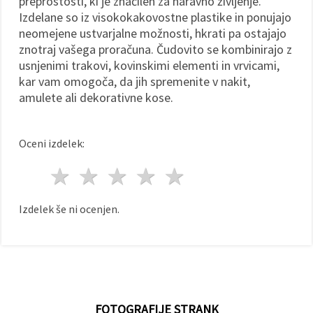
preprostosti, ki je značilen za naravno življenje.
Izdelane so iz visokokakovostne plastike in ponujajo
neomejene ustvarjalne možnosti, hkrati pa ostajajo
znotraj vašega proračuna. Čudovito se kombinirajo z
usnjenimi trakovi, kovinskimi elementi in vrvicami,
kar vam omogoča, da jih spremenite v nakit,
amulete ali dekorativne kose.
Oceni izdelek:
1 zvezda
2 zvezde
3 zvezde
4 zvezde
5 zvezde
Izdelek še ni ocenjen.
FOTOGRAFIJE STRANK