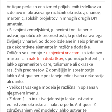
Antique perle so ena izmed priljubljenih izdelkov za
izdelavo in okraševanje različnih okraskov, uhanov,
martenic, šolskih projektov in mnogih drugih DIY
umetnin.
• S svojimi zemeljskimi, glinenimi toni te perle
ustvarjajo občutek preprostosti, ki je del naravnega
življenja v naravi. So dobro izdelane in zelo primerne
za dekorativne elemente in različne dodatke.
Odlično se ujemajo z
usnjenimi vrvicami
za izdelavo
martenic in
nakitnih dodatkov
, s pomočjo katerih jih
lahko spremenite v čare, talismane ali okraske
različnih predmetov. Z domišljijo in spretnostjo
lahko Antique perle postanejo edinstvena dekoracija
ali darilo.
• Velikost vsakega modela je različna in opisana v
njegovem imenu.
• Z domišljijo in ustvarjalnostjo lahko ustvarite
edinstvene okraske ali nakit iz perlic Antiques. Z
združevanjem več modelov lahko ustvarite