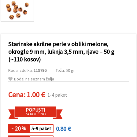
vsebine in
oglase, tudi
s pomočjo
naših
partnerjev
za analitiko
in trženje.
S klikom na
Starinske akrilne perle v obliki melone,
»Sprejmi
vse!« se
okrogle 9 mm, luknja 3,5 mm, rjave – 50 g
lahko
(~110 kosov)
strinjate z
uporabo
vseh
Koda izdelka:
119786
Teža: 50 gr.
piškotkov.
Ali pa v
Dodaj na seznam želja
Nastavitvah
označite
Cena:
1.00 €
svoje
1-4 paket
preference z
izbiro
določene
POPUSTI
vrste
ZA KOLIČINO
piškotkov
in klikom
- 20
0.80 €
na gumb
%
5-9 paket
»Shrani«.