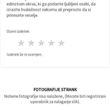
edinstven okras, ki ga podarite ljubljeni osebi, da
izrazite hvaležnost nekomu ali preprosto da si
prinesete veselje.
Oceni izdelek:
1 zvezda
2 zvezde
3 zvezde
4 zvezde
5 zvezde
Izdelek še ni ocenjen.
FOTOGRAFIJE STRANK
Nobene fotografije niso naložene, (Morate biti registrirani
uporabnik za nalaganje slik).