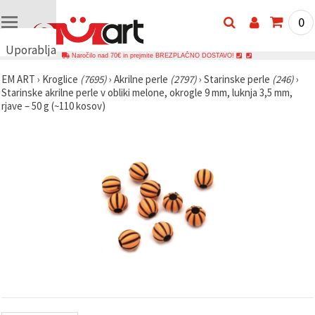
0
Uporabljamo
Naročilo nad 70€ in prejmite BREZPLAČNO DOSTAVO!
piškotke
EM ART
›
Kroglice
(7695)
›
Akrilne perle
(2797)
›
Starinske perle
(246)
›
🍪
Starinske akrilne perle v obliki melone, okrogle 9 mm, luknja 3,5 mm,
Uporabljamo
rjave – 50 g (~110 kosov)
piškotke in
podobne
tehnologije,
da
zagotovimo
pravilno
delovanje
spletnega
mesta,
izboljšamo
vašo
uporabniško
izkušnjo ter
z vašim
soglasjem
analiziramo
promet in
prikazujemo
ustreznejše