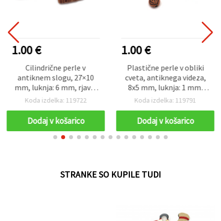
1.00 €
1.00 €
Cilindrične perle v
Plastične perle v obliki
antiknem slogu, 27×10
cveta, antiknega videza,
mm, luknja: 6 mm, rjave,
8x5 mm, luknja: 1 mm,
za DIY ustvarjanje in
rjave – 50 g (~280 kos)
Koda izdelka: 119722
Koda izdelka: 119791
izdelavo nakita – 50 g (~29
kosov)
Dodaj v košarico
Dodaj v košarico
STRANKE SO KUPILE TUDI