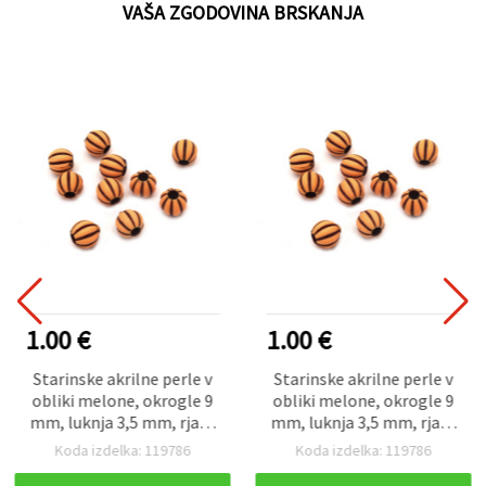
VAŠA ZGODOVINA BRSKANJA
1.00 €
1.00 €
Starinske akrilne perle v
Starinske akrilne perle v
obliki melone, okrogle 9
obliki melone, okrogle 9
mm, luknja 3,5 mm, rjave
mm, luknja 3,5 mm, rjave
– 50 g (~110 kosov)
– 50 g (~110 kosov)
Koda izdelka: 119786
Koda izdelka: 119786