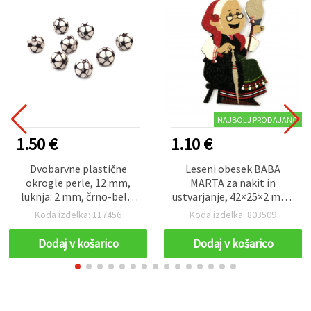
NAJBOLJ PRODAJANO
1.50 €
1.10 €
Dvobarvne plastične
Leseni obesek BABA
okrogle perle, 12 mm,
MARTA za nakit in
luknja: 2 mm, črno-bele,
ustvarjanje, 42×25×2 mm,
50 g (~52 kosov)
luknja 2 mm – 10 kosov
Koda izdelka: 117456
Koda izdelka: 803509
Dodaj v košarico
Dodaj v košarico