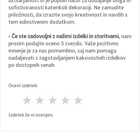
ustvarjalnost in je popoln način za dodajanje sloga in
sofisticiranosti katerikoli dekoraciji. Ne zamudite
priložnosti, da izrazite svojo kreativnost in navdih s
tem edinstvenim dodatkom.
•
Če ste zadovoljni z našimi izdelki in storitvami
, nam
prosim podajte oceno 5 zvezdic. Vaše pozitivno
mnenje je za nas pomembno, saj nam pomaga
nadaljevati z zagotavljanjem kakovostnih izdelkov
po dostopnih cenah.
Oceni izdelek:
1 zvezda
2 zvezde
3 zvezde
4 zvezde
5 zvezde
Izdelek še ni ocenjen.