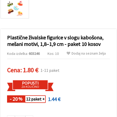
vsebine in
oglase, tudi
s pomočjo
naših
partnerjev
za analitiko
in trženje.
S klikom na
Plastične živalske figurice v slogu kabošona,
»Sprejmi
vse!« se
mešani motivi, 1,8–1,9 cm - paket 10 kosov
lahko
strinjate z
Dodaj na seznam želja
Koda izdelka:
603246
Kos: 10
uporabo
vseh
piškotkov.
Ali pa v
Cena:
1.80 €
1-11 paket
Nastavitvah
označite
svoje
POPUSTI
preference z
ZA KOLIČINO
izbiro
določene
vrste
- 20
1.44 €
%
12 paket +
piškotkov
in klikom
na gumb
»Shrani«.