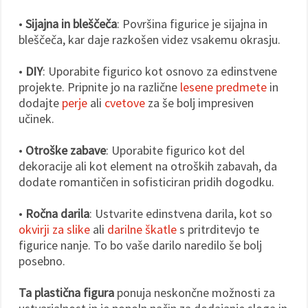
•
Sijajna in bleščeča
: Površina figurice je sijajna in
bleščeča, kar daje razkošen videz vsakemu okrasju.
•
DIY
: Uporabite figurico kot osnovo za edinstvene
projekte. Pripnite jo na različne
lesene predmete
in
dodajte
perje
ali
cvetove
za še bolj impresiven
učinek.
•
Otroške zabave
: Uporabite figurico kot del
dekoracije ali kot element na otroških zabavah, da
dodate romantičen in sofisticiran pridih dogodku.
•
Ročna darila
: Ustvarite edinstvena darila, kot so
okvirji za slike
ali
darilne škatle
s pritrditevjo te
figurice nanje. To bo vaše darilo naredilo še bolj
posebno.
Ta plastična figura
ponuja neskončne možnosti za