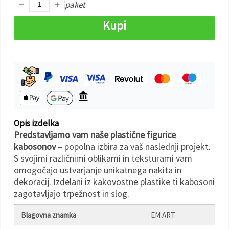
paket
Sprejmi
Kupi
vse
Nastavitve
Opis izdelka
Predstavljamo vam naše plastične figurice
kabosonov
– popolna izbira za vaš naslednji projekt.
S svojimi različnimi oblikami in teksturami vam
omogočajo ustvarjanje unikatnega nakita in
dekoracij. Izdelani iz kakovostne plastike ti kabosoni
zagotavljajo trpežnost in slog.
Blagovna znamka
EM ART