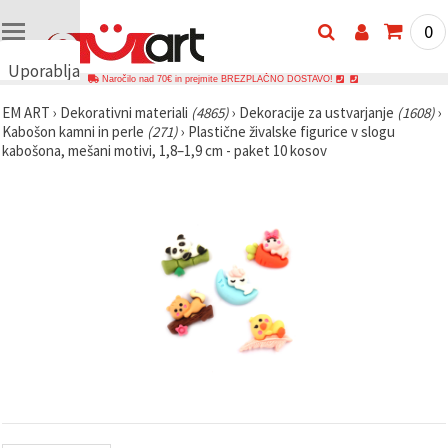
0
Uporabljamo
Naročilo nad 70€ in prejmite BREZPLAČNO DOSTAVO!
piškotke
EM ART
›
Dekorativni materiali
(4865)
›
Dekoracije za ustvarjanje
(1608)
›
🍪
Kabošon kamni in perle
(271)
›
Plastične živalske figurice v slogu
Uporabljamo
kabošona, mešani motivi, 1,8–1,9 cm - paket 10 kosov
piškotke in
podobne
tehnologije,
da
zagotovimo
pravilno
delovanje
spletnega
mesta,
izboljšamo
vašo
uporabniško
izkušnjo ter
z vašim
soglasjem
analiziramo
promet in
prikazujemo
ustreznejše