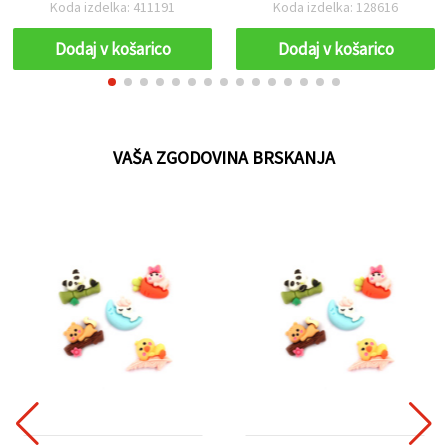
luknja 2 mm – 10 kosov
Koda izdelka: 411191
Koda izdelka: 128616
Dodaj v košarico
Dodaj v košarico
VAŠA ZGODOVINA BRSKANJA