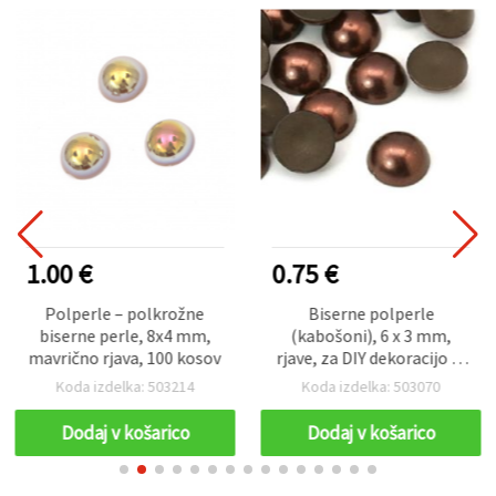
1.00 €
0.75 €
Polperle – polkrožne
Biserne polperle
biserne perle, 8x4 mm,
(kabošoni), 6 x 3 mm,
mavrično rjava, 100 kosov
rjave, za DIY dekoracijo in
scrapbooking - 100 kosov
Koda izdelka: 503214
Koda izdelka: 503070
Dodaj v košarico
Dodaj v košarico