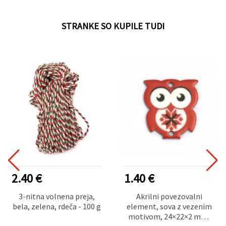
STRANKE SO KUPILE TUDI
2.40 €
1.40 €
3-nitna volnena preja,
Akrilni povezovalni
bela, zelena, rdeča - 100 g
element, sova z vezenim
motivom, 24×22×2 mm,