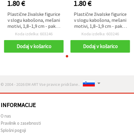
1.80 €
1.80 €
Plastične živalske figurice
Plastične živalske figurice
v slogu kabošona, mešani
v slogu kabošona, mešani
motivi, 1,8–1,9 cm - paket
motivi, 1,8–1,9 cm - paket
10 kosov
10 kosov
Koda izdelka: 603246
Koda izdelka: 603246
Dodaj v košarico
Dodaj v košarico
© 2004 - 2026 EM ART Vse pravice pridržane..
INFORMACIJE
O nas
Pravilnik o zasebnosti
Splošni pogoji