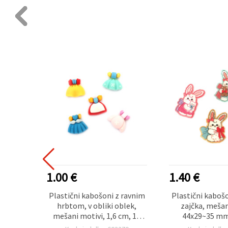
1.40 €
0.80 €
 ravnim
Plastični kabošon – figurica
Polkrožne biser
lek,
zajčka, mešani motivi,
(kabošoni), bel
cm, 10
44x29~35 mm – 4 kosi
za dekoracijo
anje
scrapbooking 