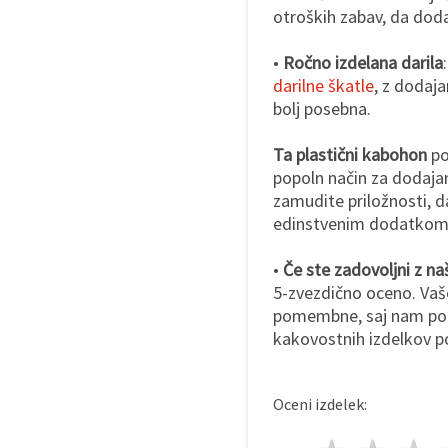
otroških zabav, da doda
•
Ročno izdelana darila
darilne škatle
, z dodaj
bolj posebna.
Ta plastični kabohon
po
popoln način za dodajan
zamudite priložnosti, da
edinstvenim dodatkom
•
Če ste zadovoljni z naš
5-zvezdično oceno. Vaše
pomembne, saj nam pom
kakovostnih izdelkov p
Oceni izdelek: