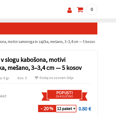
0
šona, motivi samoroga in zajčka, mešano, 3–3,4 cm — 5 kosov
e v slogu kabošona, motivi
ka, mešano, 3–3,4 cm — 5 kosov
Dodaj na seznam želja
a: 6 gr.
Kos: 5
POPUSTI
aket
ZA KOLIČINO
- 20
0.80 €
%
12 paket +