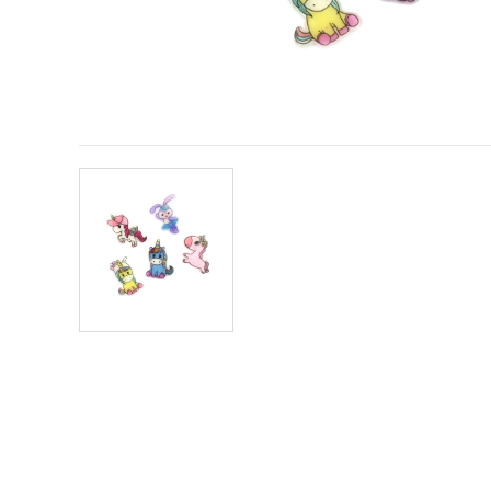
vsebine in
oglase, tudi
s pomočjo
naših
partnerjev
za analitiko
in trženje.
S klikom na
»Sprejmi
vse!« se
lahko
strinjate z
uporabo
vseh
piškotkov.
Ali pa v
Nastavitvah
označite
svoje
preference z
izbiro
določene
vrste
piškotkov
in klikom
na gumb
»Shrani«.