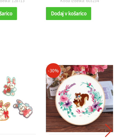
delka: 603234
Koda izdelka: 118053
K
nakita
šarico
Dodaj v košarico
Dodaj
-30%