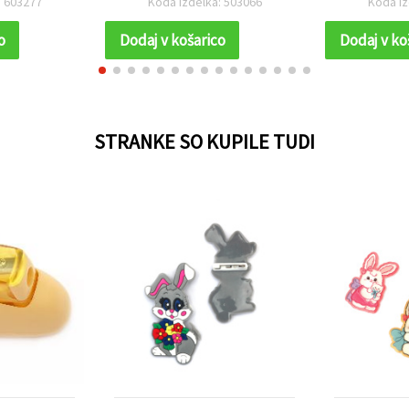
: 503066
Koda izdelka: 128713
Koda iz
kosov
o
Dodaj v košarico
Dodaj v ko
STRANKE SO KUPILE TUDI