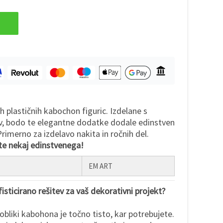
h plastičnih kabochon figuric. Izdelane s
v, bodo te elegantne dodatke dodale edinstven
Primerno za izdelavo nakita in ročnih del.
ite nekaj edinstvenega!
EM ART
isticirano rešitev za vaš dekorativni projekt?
obliki kabohona je točno tisto, kar potrebujete.