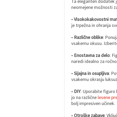
Ta eleganten dodatek j
neomejene možnosti za 
•
Visokokakovostni mate
je trpežna in ohranja sv
•
Različne oblike
: Ponuj
vsakemu okusu. Izberite
•
Enostavna za delo
: F
naredi idealno za ročno
•
Sijajna in osupljiva
: Po
vsakemu okrasju luksuz
•
DIY
: Uporabite figuro
jo na različne
lesene p
bolj impresiven učinek.
•
Otroške zabave
: Vklj