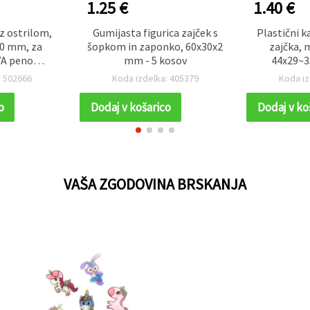
1.25 €
1.40 €
z ostrilom,
Gumijasta figurica zajček s
Plastični k
10 mm, za
šopkom in zaponko, 60x30x2
zajčka, 
VA peno
mm - 5 kosov
44x29~3
idealen za
: 502666
Koda izdelka: 405379
Koda iz
oščilnic,
rapbooking
o
Dodaj v košarico
Dodaj v ko
ov
VAŠA ZGODOVINA BRSKANJA