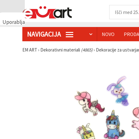
Uporabljamo
piškotke
NAVIGACIJA
NOVO
PRODA
🍪
Uporabljamo
piškotke in
EM ART
›
Dekorativni materiali
(4865)
›
Dekoracije za ustvarj
podobne
tehnologije,
da
zagotovimo
pravilno
delovanje
spletnega
mesta,
izboljšamo
vašo
uporabniško
izkušnjo ter
z vašim
soglasjem
analiziramo
promet in
prikazujemo
ustreznejše