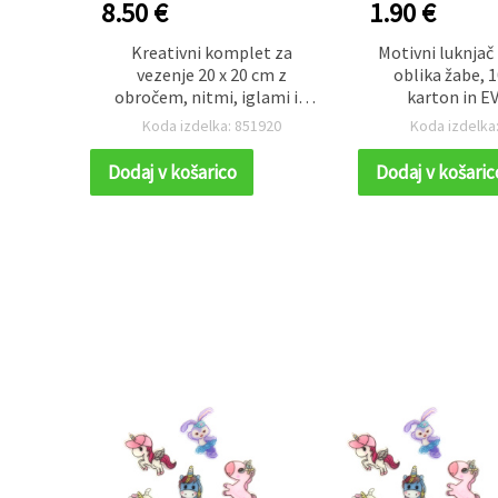
8.50 €
1.90 €
igurica
Kreativni komplet za
Motivni luknjač 
ivi,
vezenje 20 x 20 cm z
oblika žabe, 
kosi
obročem, nitmi, iglami in
karton in E
dodatki, asortirano – N1106
(moosgumi) – 
77
Koda izdelka: 851920
Koda izdelka
okraševanje v
okvirjev in sc
Dodaj v košarico
Dodaj v košaric
album