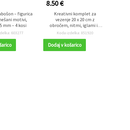
8.50 €
1.90
abošon – figurica
Kreativni komplet za
Motiv
mešani motivi,
vezenje 20 x 20 cm z
obl
5 mm – 4 kosi
obročem, nitmi, iglami in
k
dodatki, asortirano – N1106
(moo
delka: 603277
Koda izdelka: 851920
K
okr
okvi
šarico
Dodaj v košarico
Dodaj