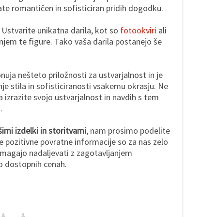
te romantičen in sofisticiran pridih dogodku.
: Ustvarite unikatna darila, kot so
fotookviri
ali
anjem te figure. Tako vaša darila postanejo še
nuja nešteto priložnosti za ustvarjalnost in je
je stila in sofisticiranosti vsakemu okrasju. Ne
 izrazite svojo ustvarjalnost in navdih s tem
.
imi izdelki in storitvami
, nam prosimo podelite
 pozitivne povratne informacije so za nas zelo
agajo nadaljevati z zagotavljanjem
o dostopnih cenah.