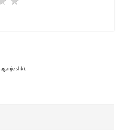
da
vezde
3 zvezde
4 zvezde
5 zvezde
aganje slik).