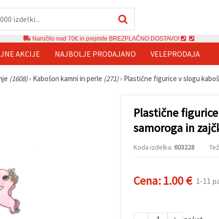
Naročilo nad 70€ in prejmite BREZPLAČNO DOSTAVO!
JNE AKCIJE
NAJBOLJE PRODAJANO
VELEPRODAJA
anje
(1608)
›
Kabošon kamni in perle
(271)
›
Plastične figurice v slogu kabo
Plastične figuric
samoroga in zajč
Koda izdelka:
603228
Tež
Cena:
1.00 €
1-11 p