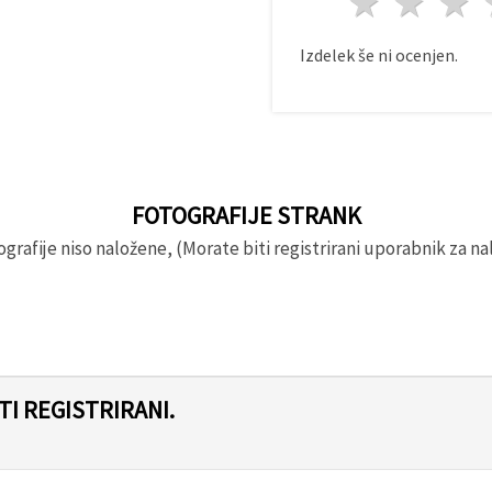
1 zvez
2 z
Izdelek še ni ocenjen.
FOTOGRAFIJE STRANK
rafije niso naložene, (Morate biti registrirani uporabnik za nal
I REGISTRIRANI.