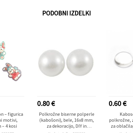
PODOBNI IZDELKI
0.60 €
1.00 €
ne polperle
Kaboson kroglice,
Plastič
e, 16x8 mm,
polkrožne, za lepljenje (DIY),
motivom e
, DIY in
za oblačila, nakit in steklo,
2–2,7
– 15 kosov
8x3,5 mm, prozorne – 20