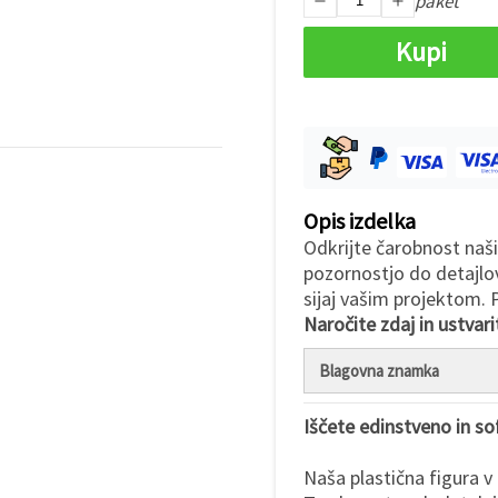
paket
Kupi
Opis izdelka
Odkrijte čarobnost naši
pozornostjo do detajlo
sijaj vašim projektom. 
Naročite zdaj in ustvar
Blagovna znamka
Iščete edinstveno in sof
Naša plastična figura v 