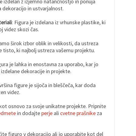
e izdelan z izjemno natančnostjo in ponuja
dekoracijo in ustvarjalnost.
riali
: Figura je izdelana iz vrhunske plastike, ki
oj videz skozi čas.
amo širok izbor oblik in velikosti, da ustreza
 tisto, ki najbolj ustreza vašemu projektu.
igura je lahka in enostavna za uporabo, kar jo
 izdelane dekoracije in projekte.
vršina figure je sijoča in bleščeča, kar doda
en videz.
 kot osnovo za svoje unikatne projekte. Pripnite
redmete
in dodajte
perje
ali
cvetne prašnike
za
učite figuro v dekoracijo ali jo uporabite kot del