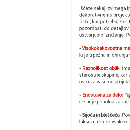
Iščete nekaj izvirnega 
dekorativnemu projektu
tisto, kar potrebujete. 
pozornosti do detajlov 
ustvarjalno izražanje.
•
Visokokakovostne mat
ki je trpežna in ohranja
•
Raznolikost oblik
: Ima
starostne skupine, kar 
ustreza vašemu projekt
•
Enostavna za delo
: F
česar je popolna za roč
•
Sijoča in bleščeča
: Pov
luksuzen videz vsakemu