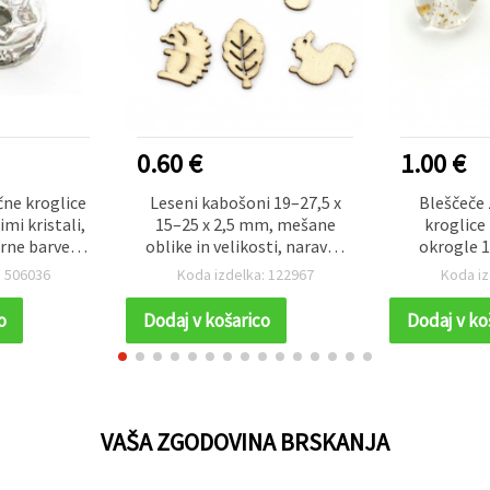
0.60 €
1.00 €
čne kroglice
Leseni kabošoni 19–27,5 x
Bleščeče 
imi kristali,
15–25 x 2,5 mm, mešane
kroglice
rne barve, 7
oblike in velikosti, naravna
okrogle 1
 1,2 mm – 10
barva lesa – 10 kosov
mm, paket 
: 506036
Koda izdelka: 122967
Koda iz
o
Dodaj v košarico
Dodaj v ko
VAŠA ZGODOVINA BRSKANJA