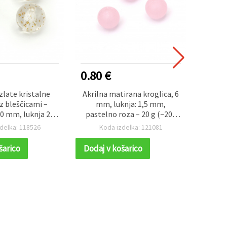
0.80 €
1.50
zlate kristalne
Akrilna matirana kroglica, 6
Papirn
 z bleščicami –
mm, luknja: 1,5 mm,
bled
0 mm, luknja 2
pastelno roza – 20 g (~200
~35 kosov (20 g)
kosov)
delka: 118526
Koda izdelka: 121081
K
šarico
Dodaj v košarico
Dodaj