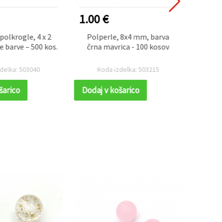
1.00 €
0.15
polkrogle, 4 x 2
Polperle, 8x4 mm, barva
Blešč
barve – 500 kos.
črna mavrica - 100 kosov
eleme
MIX: 
zlat
delka: 503040
Koda izdelka: 503215
K
zele
paste
šarico
Dodaj v košarico
Dodaj
in ok
nak