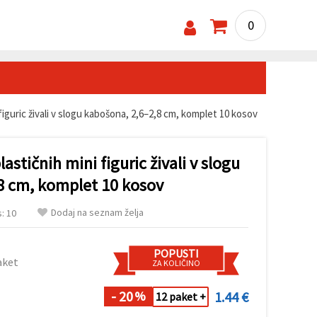
0
iguric živali v slogu kabošona, 2,6–2,8 cm, komplet 10 kosov
stičnih mini figuric živali v slogu
8 cm, komplet 10 kosov
Dodaj na seznam želja
: 10
POPUSTI
aket
ZA KOLIČINO
- 20
1.44 €
%
12 paket +