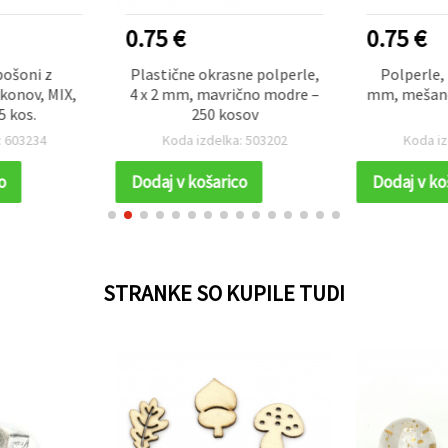
0.75 €
0.75 €
bošoni z
Plastične okrasne polperle,
Polperle, 
onov, MIX,
4 x 2 mm, mavrično modre –
mm, mešane 
5 kos.
250 kosov
: 603234
Koda izdelka: 503202
Koda iz
o
Dodaj v košarico
Dodaj v ko
STRANKE SO KUPILE TUDI