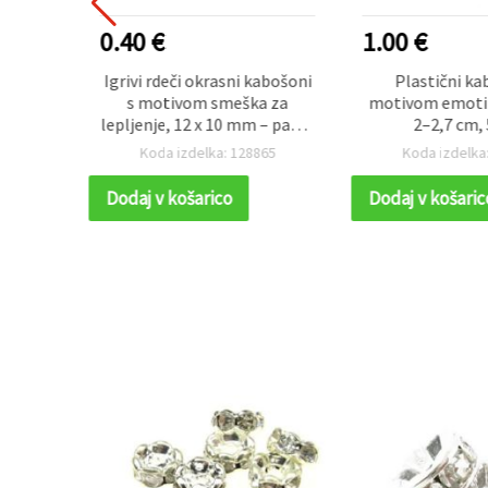
0.40 €
1.00 €
ne
Igrivi rdeči okrasni kabošoni
Plastični ka
 motiv
s motivom smeška za
motivom emotik
0 kosov
lepljenje, 12 x 10 mm – paket
2–2,7 cm, 
20 kosov – idealni za zabaven
58
Koda izdelka: 128865
Koda izdelka
nakit, modne dodatke in
ustvarjalne DIY dekoracije
Dodaj v košarico
Dodaj v košaric