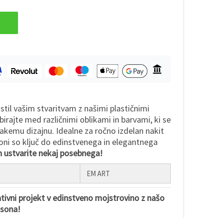
 stil vašim stvaritvam z našimi plastičnimi
birajte med različnimi oblikami in barvami, ki se
akemu dizajnu. Idealne za ročno izdelan nakit
honi so ključ do edinstvenega in elegantnega
in ustvarite nekaj posebnega!
EM ART
tivni projekt v edinstveno mojstrovino z našo
osona!