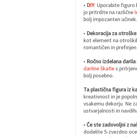
•
DIY
: Uporabite figuro
jo pritrdite na različne
bolj impozanten učinek
•
Dekoracija za otroške
kot element na otroških
romantičen in prefinjen
•
Ročno izdelana darila
darilne škatle
s pritrjen
bolj posebno.
Ta plastična figura iz 
kreativnost in je popoln
vsakemu dekorju. Ne za
ustvarjalnosti in navd
•
Če ste zadovoljni z naš
dodelite 5-zvezdno ocen