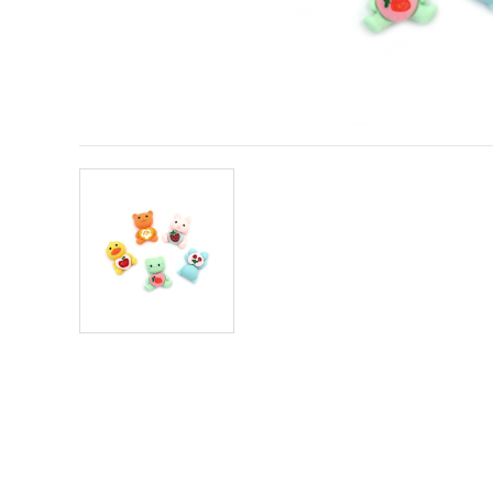
vsebine in
oglase, tudi
s pomočjo
naših
partnerjev
za analitiko
in trženje.
S klikom na
»Sprejmi
vse!« se
lahko
strinjate z
uporabo
vseh
piškotkov.
Ali pa v
Nastavitvah
označite
svoje
preference z
izbiro
določene
vrste
piškotkov
in klikom
na gumb
»Shrani«.