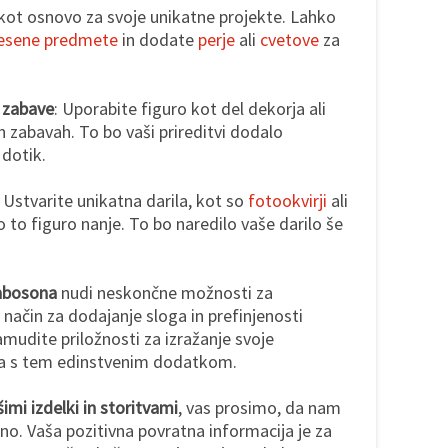
 kot osnovo za svoje unikatne projekte. Lahko
lesene predmete
in dodate
perje
ali
cvetove
za
.
 zabave
: Uporabite figuro kot del dekorja ali
 zabavah. To bo vaši prireditvi dodalo
 dotik.
: Ustvarite unikatna darila, kot so
fotookvirji
ali
o to figuro nanje. To bo naredilo vaše darilo še
kabosona
nudi neskončne možnosti za
 način za dodajanje sloga in prefinjenosti
mudite priložnosti za izražanje svoje
iha s tem edinstvenim dodatkom.
imi izdelki in storitvami
, vas prosimo, da nam
o. Vaša pozitivna povratna informacija je za