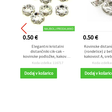
NAJBOLJ PRODAJANO
0.50 €
0.50 €
vetovi,
Elegantni kristalni
Kovinske distan
cm,
distančniki cik-cak –
(rondelice) z bel
ov
kovinske podložke, kakovost
kakovost A, sreb
A, beli, 4x2 mm, luknja 1 mm
x 3,2 mm, luknja
74
Koda izdelka: 116717
Koda izdelka
– 10 kosov, za DIY in ročno
kos
izdelavo nakita
Dodaj v košarico
Dodaj v košaric