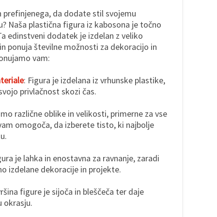
in prefinjenega, da dodate stil svojemu
? Naša plastična figura iz kabosona je točno
Ta edinstveni dodatek je izdelan z veliko
in ponuja številne možnosti za dekoracijo in
 Ponujamo vam:
eriale
: Figura je izdelana iz vrhunske plastike,
 svojo privlačnost skozi čas.
mo različne oblike in velikosti, primerne za vse
vam omogoča, da izberete tisto, ki najbolje
u.
igura je lahka in enostavna za ravnanje, zaradi
no izdelane dekoracije in projekte.
ršina figure je sijoča in bleščeča ter daje
 okrasju.