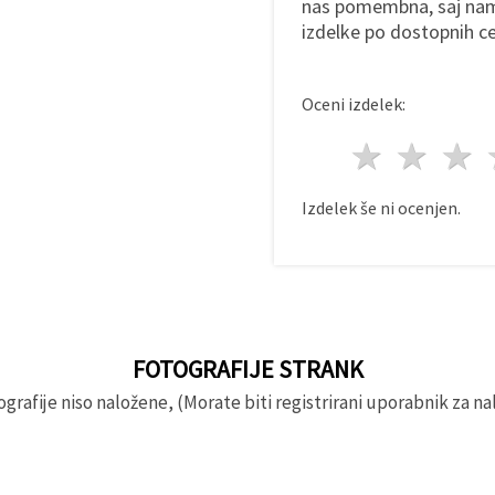
nas pomembna, saj na
izdelke po dostopnih c
Oceni izdelek:
1 zvez
2 z
Izdelek še ni ocenjen.
FOTOGRAFIJE STRANK
rafije niso naložene, (Morate biti registrirani uporabnik za nal