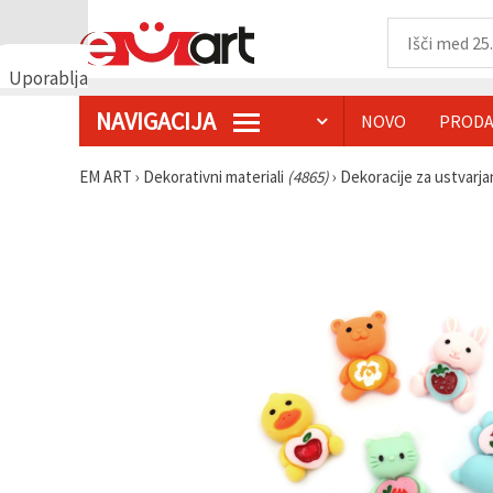
Uporabljamo
piškotke
NAVIGACIJA
NOVO
PRODA
🍪
Uporabljamo
piškotke in
EM ART
›
Dekorativni materiali
(4865)
›
Dekoracije za ustvarj
podobne
tehnologije,
da
zagotovimo
pravilno
delovanje
spletnega
mesta,
izboljšamo
vašo
uporabniško
izkušnjo ter
z vašim
soglasjem
analiziramo
promet in
prikazujemo
ustreznejše