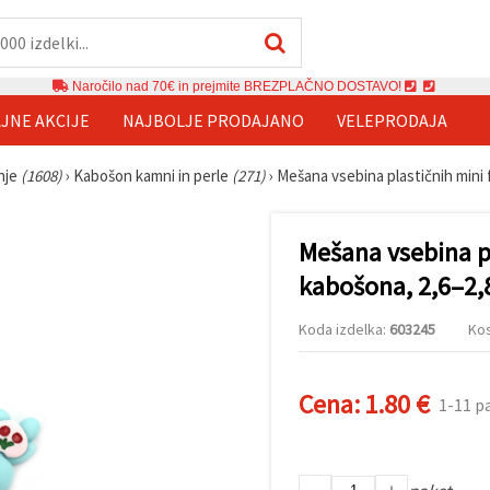
Naročilo nad 70€ in prejmite BREZPLAČNO DOSTAVO!
JNE AKCIJE
NAJBOLJE PRODAJANO
VELEPRODAJA
anje
(1608)
›
Kabošon kamni in perle
(271)
›
Mešana vsebina plastičnih mini f
Mešana vsebina pla
kabošona, 2,6–2,
Koda izdelka:
603245
Kos
Cena:
1.80 €
1-11 p