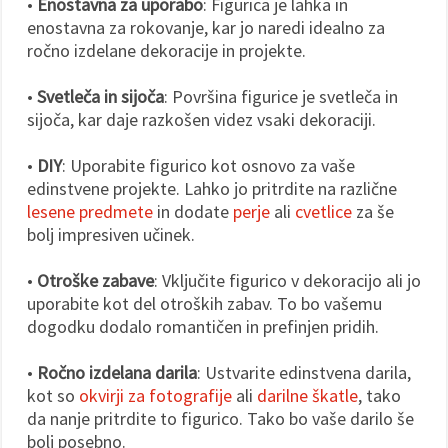
•
Enostavna za uporabo
: Figurica je lahka in
enostavna za rokovanje, kar jo naredi idealno za
ročno izdelane dekoracije in projekte.
•
Svetleča in sijoča
: Površina figurice je svetleča in
sijoča, kar daje razkošen videz vsaki dekoraciji.
•
DIY
: Uporabite figurico kot osnovo za vaše
edinstvene projekte. Lahko jo pritrdite na različne
lesene predmete
in dodate
perje
ali
cvetlice
za še
bolj impresiven učinek.
•
Otroške zabave
: Vključite figurico v dekoracijo ali jo
uporabite kot del otroških zabav. To bo vašemu
dogodku dodalo romantičen in prefinjen pridih.
•
Ročno izdelana darila
: Ustvarite edinstvena darila,
kot so
okvirji za fotografije
ali
darilne škatle
, tako
da nanje pritrdite to figurico. Tako bo vaše darilo še
bolj posebno.