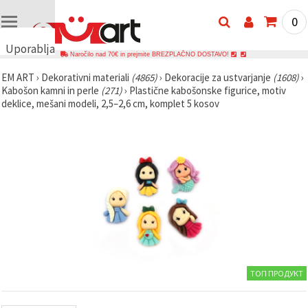
0
Uporabljamo
Naročilo nad 70€ in prejmite BREZPLAČNO DOSTAVO!
piškotke
EM ART
›
Dekorativni materiali
(4865)
›
Dekoracije za ustvarjanje
(1608)
›
🍪
Kabošon kamni in perle
(271)
›
Plastične kabošonske figurice, motiv
Uporabljamo
deklice, mešani modeli, 2,5–2,6 cm, komplet 5 kosov
piškotke in
podobne
tehnologije,
da
zagotovimo
pravilno
delovanje
spletnega
mesta,
izboljšamo
vašo
uporabniško
izkušnjo ter
z vašim
soglasjem
analiziramo
ТОП ПРОДУКТ
promet in
prikazujemo
ustreznejše