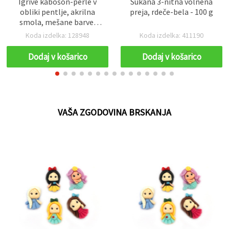
Igrive kabošon-perle v
Sukana 3-nitna volnena
obliki pentlje, akrilna
preja, rdeče-bela - 100 g
smola, mešane barve,
33x23x5 mm – komplet 5
Koda izdelka: 128948
Koda izdelka: 411190
kosov – za nakit, dodatke
in hobi DIY ustvarjanje
Dodaj v košarico
Dodaj v košarico
VAŠA ZGODOVINA BRSKANJA