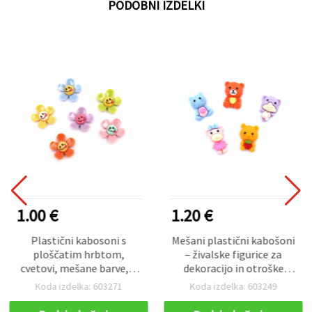
PODOBNI IZDELKI
1.00 €
1.20 €
Plastični kabosoni s
Mešani plastični kabošoni
ploščatim hrbtom,
– živalske figurice za
cvetovi, mešane barve, 2
dekoracijo in otroške
cm, paket 10 kosov
dodatke, 2–2,4 cm – 10
Koda izdelka: 603271
Koda izdelka: 603249
kosov