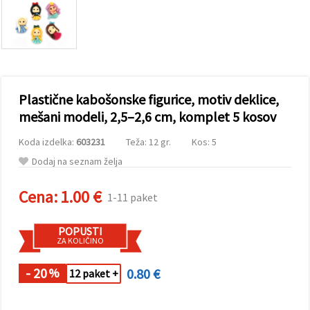
vsebine in
oglase, tudi
s pomočjo
naših
partnerjev
za analitiko
in trženje.
S klikom na
Plastične kabošonske figurice, motiv deklice,
»Sprejmi
vse!« se
mešani modeli, 2,5–2,6 cm, komplet 5 kosov
lahko
strinjate z
Koda izdelka:
603231
Teža: 12 gr.
Kos: 5
uporabo
vseh
Dodaj na seznam želja
piškotkov.
Ali pa v
Nastavitvah
Cena:
1.00 €
1-11 paket
označite
svoje
preference z
POPUSTI
izbiro
ZA KOLIČINO
določene
vrste
piškotkov
- 20
0.80 €
%
12 paket +
in klikom
na gumb
»Shrani«.