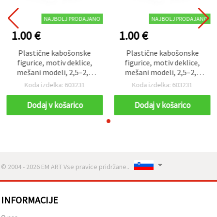
NAJBOLJ PRODAJANO
NAJBOLJ PRODAJANO
1.00 €
1.00 €
Plastične kabošonske
Plastične kabošonske
figurice, motiv deklice,
figurice, motiv deklice,
mešani modeli, 2,5–2,6
mešani modeli, 2,5–2,6
cm, komplet 5 kosov
cm, komplet 5 kosov
Koda izdelka: 603231
Koda izdelka: 603231
Dodaj v košarico
Dodaj v košarico
© 2004 - 2026 EM ART Vse pravice pridržane..
INFORMACIJE