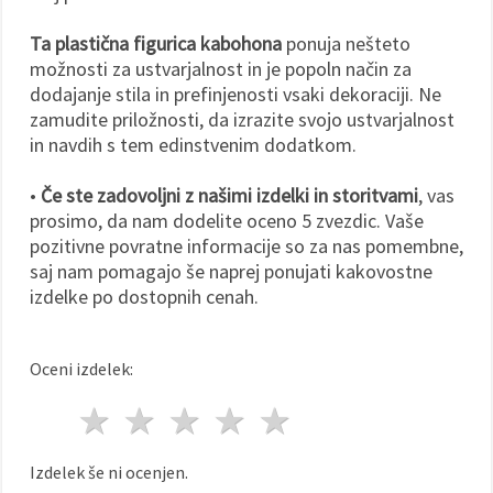
Ta plastična figurica kabohona
ponuja nešteto
možnosti za ustvarjalnost in je popoln način za
dodajanje stila in prefinjenosti vsaki dekoraciji. Ne
zamudite priložnosti, da izrazite svojo ustvarjalnost
in navdih s tem edinstvenim dodatkom.
•
Če ste zadovoljni z našimi izdelki in storitvami
, vas
prosimo, da nam dodelite oceno 5 zvezdic. Vaše
pozitivne povratne informacije so za nas pomembne,
saj nam pomagajo še naprej ponujati kakovostne
izdelke po dostopnih cenah.
Oceni izdelek:
1 zvezda
2 zvezde
3 zvezde
4 zvezde
5 zvezde
Izdelek še ni ocenjen.