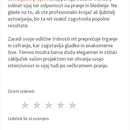
svilnat sijaj ter odpornost na pranje in bledenje. Ne
glede na to, ali ste profesionalni krojač ali ljubitelj
ustvarjanja, bo ta nit vsakič zagotovila popolne
rezultate.
Zaradi svoje odlične trdnosti nit preprečuje trganje
in cefranje, kar zagotavlja gladke in enakomerne
šive. Temno modra barva doda eleganten in stilski
zaključek vašim projektom ter ohranja svojo
intenzivnost in sijaj tudi po večkratnem pranju.
Oceni izdelek:
1 zvezda
2 zvezde
3 zvezde
4 zvezde
5 zvezde
Izdelek še ni ocenjen.