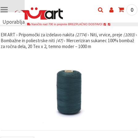
0
Uporabljamo
Naročilo nad 70€ in prejmite BREZPLAČNO DOSTAVO!
piškotke
EM ART
›
Pripomočki za izdelavo nakita
(2774)
›
Niti, vrvice, preje
(1093)
›
🍪
Bombažne in poliestrske niti
(47)
›
Merceriziran sukanec 100% bombaž
Uporabljamo
za ročna dela, 20 Tex x 2, temno moder – 1000 m
piškotke in
podobne
tehnologije,
da
zagotovimo
pravilno
delovanje
spletnega
mesta,
izboljšamo
vašo
uporabniško
izkušnjo ter
z vašim
soglasjem
analiziramo
promet in
prikazujemo
ustreznejše