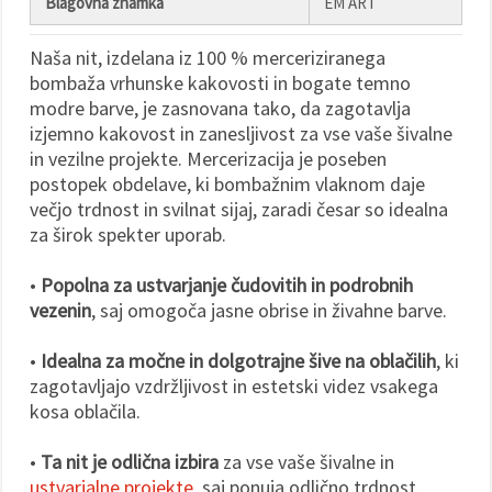
Blagovna znamka
EM ART
Naša nit, izdelana iz 100 % merceriziranega
bombaža vrhunske kakovosti in bogate temno
modre barve, je zasnovana tako, da zagotavlja
izjemno kakovost in zanesljivost za vse vaše šivalne
in vezilne projekte. Mercerizacija je poseben
postopek obdelave, ki bombažnim vlaknom daje
večjo trdnost in svilnat sijaj, zaradi česar so idealna
za širok spekter uporab.
•
Popolna za ustvarjanje čudovitih in podrobnih
vezenin
, saj omogoča jasne obrise in živahne barve.
•
Idealna za močne in dolgotrajne šive na oblačilih
, ki
zagotavljajo vzdržljivost in estetski videz vsakega
kosa oblačila.
•
Ta nit je odlična izbira
za vse vaše šivalne in
ustvarjalne projekte
, saj ponuja odlično trdnost,