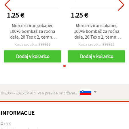
1.25 €
1.25 €
Merceriziran sukanec
Merceriziran sukanec
100% bombaž za ročna
100% bombaž za ročna
dela, 20 Tex x 2, temno
dela, 20 Tex x 2, temno
moder – 1000 m
moder – 1000 m
Koda izdelka: 399911
Koda izdelka: 399911
Dodaj v košarico
Dodaj v košarico
© 2004 - 2026 EM ART Vse pravice pridržane..
INFORMACIJE
O nas