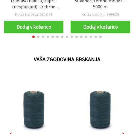
izdelavo nakita, zaprti
sukanec, temno moder –
(nespajkani), srebrne
5000 m
barve, 4 x 0,7 mm – 200
Koda izdelka: 501043
Koda izdelka: 399929
kosov
Dodaj v košarico
Dodaj v košarico
VAŠA ZGODOVINA BRSKANJA