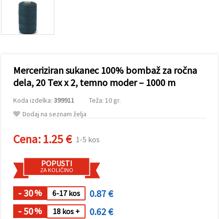
vsebine in
oglase, tudi
s pomočjo
naših
partnerjev
za analitiko
in trženje.
S klikom na
Merceriziran sukanec 100% bombaž za ročna
»Sprejmi
vse!« se
dela, 20 Tex x 2, temno moder – 1000 m
lahko
strinjate z
Koda izdelka:
399911
Teža: 10 gr.
uporabo
vseh
Dodaj na seznam želja
piškotkov.
Ali pa v
Nastavitvah
Cena:
1.25 €
1-5 kos
označite
svoje
preference z
POPUSTI
izbiro
ZA KOLIČINO
določene
vrste
piškotkov
- 30
0.87 €
%
6-17 kos
in klikom
na gumb
- 50
0.62 €
%
18 kos +
»Shrani«.