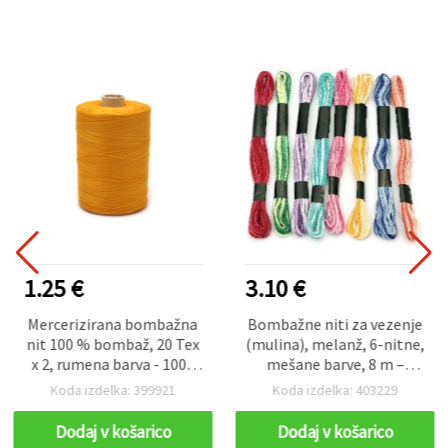
1.25 €
3.10 €
Mercerizirana bombažna
Bombažne niti za vezenje
nit 100 % bombaž, 20 Tex
(mulina), melanž, 6-nitne,
x 2, rumena barva - 1000
mešane barve, 8 m –
m
paket 8 kosov
Koda izdelka: 399921
Koda izdelka: 403229
Dodaj v košarico
Dodaj v košarico