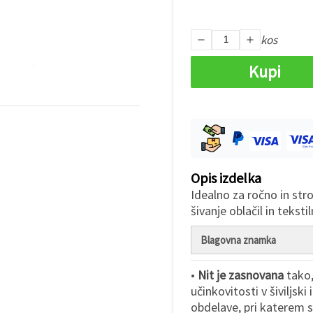
kos
Kupi
Opis izdelka
Idealno za ročno in str
šivanje oblačil in teksti
Blagovna znamka
•
Nit je zasnovana
tako,
učinkovitosti v šiviljski
obdelave, pri katerem 