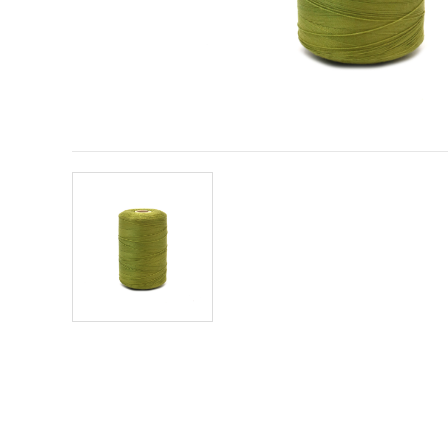
vsebine in
oglase, tudi
s pomočjo
naših
partnerjev
za analitiko
in trženje.
S klikom na
»Sprejmi
vse!« se
lahko
strinjate z
uporabo
vseh
piškotkov.
Ali pa v
Nastavitvah
označite
svoje
preference z
izbiro
določene
vrste
piškotkov
in klikom
na gumb
»Shrani«.