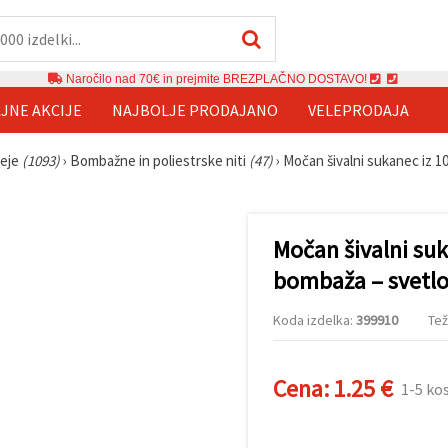
Naročilo nad 70€ in prejmite BREZPLAČNO DOSTAVO!
JNE AKCIJE
NAJBOLJE PRODAJANO
VELEPRODAJA
reje
(1093)
›
Bombažne in poliestrske niti
(47)
›
Močan šivalni sukanec iz 1
Močan šivalni su
bombaža – svetlo 
Koda izdelka:
399910
Tež
Cena:
1.25 €
1-5 ko