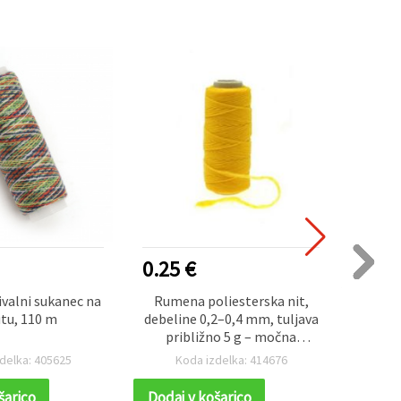
0.25 €
1.25
ivalni sukanec na
Rumena poliesterska nit,
Mer
tu, 110 m
debeline 0,2–0,4 mm, tuljava
sukan
približno 5 g – močna
tex × 
ustvarjalna vrvica za nizanje
metr
delka: 405625
Koda izdelka: 414676
K
perlic, šivanje, izdelavo
nakita, makrame in vezenje
šarico
Dodaj v košarico
Dodaj