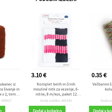
3.10 €
0.35 €
sukanec iz
Komplet belih in črnih
Večbarvni š
 šivanje in
mouliné nitk za vezenje, 6-
kolu
x x 2, temno
nitne, 8 m/kos, paket 12
1000 m
kosov
: 399927
Koda izdelka: 403243
Koda iz
o
Dodaj v košarico
Dodaj v ko