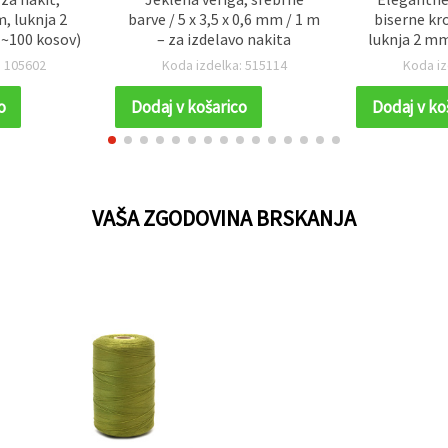
, luknja 2
barve / 5 x 3,5 x 0,6 mm / 1 m
biserne kr
(~100 kosov)
– za izdelavo nakita
luknja 2 mm
popolne z
: 105602
Koda izdelka: 515114
Koda iz
ust
o
Dodaj v košarico
Dodaj v ko
VAŠA ZGODOVINA BRSKANJA