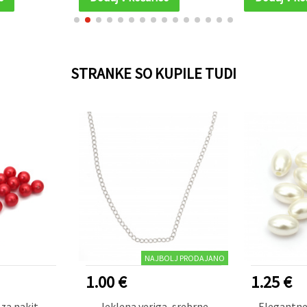
STRANKE SO KUPILE TUDI
NAJBOLJ PRODAJANO
1.00 €
1.25 €
za nakit,
Jeklena veriga, srebrne
Elegantne