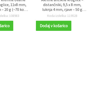
oglice, 11x8 mm,
distančniki, 9,5 x 8 mm,
poslik
 – 20 g (~70 kos),
luknja 4 mm, rjave – 50 g
13x12 
a nakit in DIY
(~180 kosov)
delka: 108983
Koda izdelka: 119528
K
varjanje
šarico
Dodaj v košarico
Dodaj