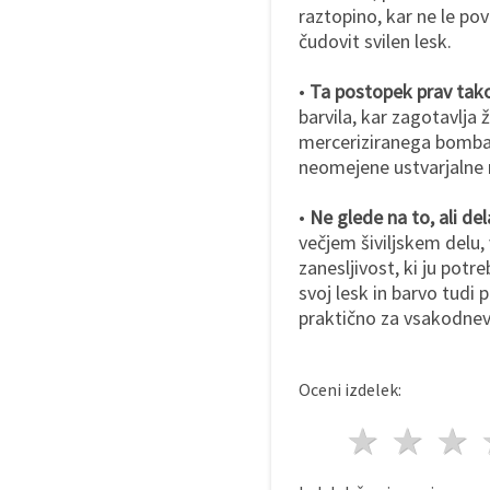
raztopino, kar ne le po
čudovit svilen lesk.
•
Ta postopek prav tako
barvila, kar zagotavlja 
merceriziranega bombaža
neomejene ustvarjalne
•
Ne glede na to, ali d
večjem šiviljskem delu,
zanesljivost, ki ju potr
svoj lesk in barvo tudi
praktično za vsakodne
Oceni izdelek:
1 zvez
2 z