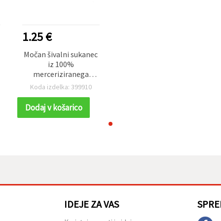
1.25 €
Močan šivalni sukanec
iz 100%
merceriziranega
bombaža – svetlo
Koda izdelka: 399910
zelen, 20 Tex x 2,
tuljava 1000 m
Dodaj v košarico
IDEJE ZA VAS
SPRE