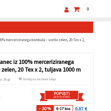
0
00% merceriziranega bombaža – svetlo zelen, 20 Tex x 2,
kanec iz 100% merceriziranega
zelen, 20 Tex x 2, tuljava 1000 m
Dodaj na seznam želja
a: 38 gr.
POPUSTI
s
ZA KOLIČINO
- 30
0.87 €
%
6-17 kos