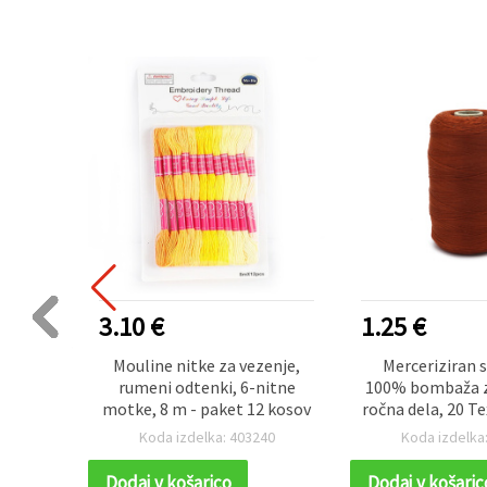
3.10 €
1.25 €
 100 %
Mouline nitke za vezenje,
Merceriziran 
svetlo
rumeni odtenki, 6-nitne
100% bombaža za
trov
motke, 8 m - paket 12 kosov
ročna dela, 20 Te
oranžen, 
01
Koda izdelka: 403240
Koda izdelka
Dodaj v košarico
Dodaj v košaric