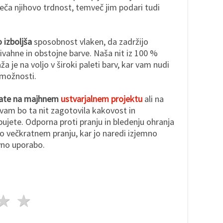
veča njihovo trdnost, temveč jim podari tudi
 izboljša
sposobnost vlaken, da zadržijo
živahne in obstojne barve. Naša nit iz 100 %
 je na voljo v široki paleti barv, kar vam nudi
 možnosti.
elate na majhnem
ustvarjalnem projektu
ali na
 vam bo ta nit zagotovila kakovost in
ebujete. Odporna proti pranju in bledenju ohranja
 po večkratnem pranju, kar jo naredi izjemno
vno uporabo.
da
vezde
3 zvezde
4 zvezde
5 zvezde