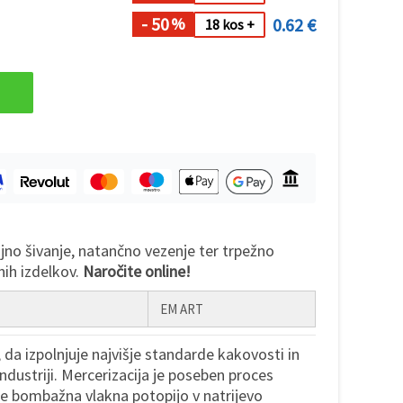
- 50
0.62 €
%
18 kos +
ojno šivanje, natančno vezenje ter trpežno
lnih izdelkov.
Naročite online!
EM ART
 da izpolnjuje najvišje standarde kakovosti in
 industriji. Mercerizacija je poseben proces
se bombažna vlakna potopijo v natrijevo