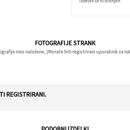
Izdelek še ni ocenjen.
FOTOGRAFIJE STRANK
rafije niso naložene, (Morate biti registrirani uporabnik za nal
I REGISTRIRANI.
PODOBNI IZDELKI