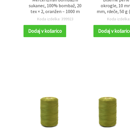
žna nit
sukanec, 100% bombaž, 20
okrogle, 10 mm
x x 2,
tex × 2, oranžen – 1000 m
mm, rdeče, 50 g 
04
Koda izdelka: 399923
Koda izdelka
Dodaj v košarico
Dodaj v košaric