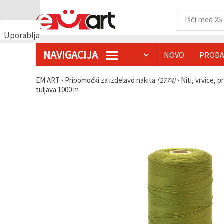
Uporabljamo
piškotke
NAVIGACIJA
NOVO
PRODA
🍪
Uporabljamo
piškotke in
EM ART
›
Pripomočki za izdelavo nakita
(2774)
›
Niti, vrvice, p
podobne
tuljava 1000 m
tehnologije,
da
zagotovimo
pravilno
delovanje
spletnega
mesta,
izboljšamo
vašo
uporabniško
izkušnjo ter
z vašim
soglasjem
analiziramo
promet in
prikazujemo
ustreznejše