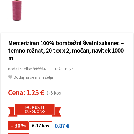
vsebine in
oglase, tudi
s pomočjo
naših
partnerjev
za analitiko
in trženje.
S klikom na
Merceriziran 100% bombažni šivalni sukanec –
»Sprejmi
vse!« se
temno rožnat, 20 tex x 2, močan, navitek 1000
lahko
m
strinjate z
uporabo
vseh
Koda izdelka:
399924
Teža: 10 gr.
piškotkov.
Ali pa v
Dodaj na seznam želja
Nastavitvah
označite
Cena:
1.25 €
svoje
1-5 kos
preference z
izbiro
določene
POPUSTI
vrste
ZA KOLIČINO
piškotkov
in klikom
- 30
0.87 €
na gumb
%
6-17 kos
»Shrani«.