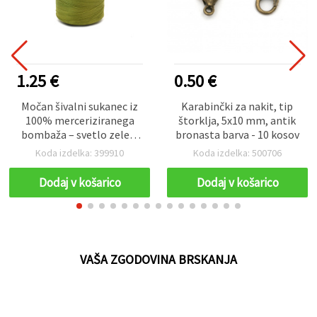
1.25 €
0.50 €
Močan šivalni sukanec iz
Karabinčki za nakit, tip
100% merceriziranega
štorklja, 5x10 mm, antik
bombaža – svetlo zelen,
bronasta barva - 10 kosov
20 Tex x 2, tuljava 1000 m
Koda izdelka: 399910
Koda izdelka: 500706
Dodaj v košarico
Dodaj v košarico
VAŠA ZGODOVINA BRSKANJA