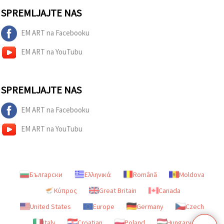
SPREMLJAJTE NAS
EM ART na Facebooku
EM ART na YouTubu
SPREMLJAJTE NAS
EM ART na Facebooku
EM ART na YouTubu
Български
Ελληνικά
Română
Moldova
Κύπρος
Great Britain
Canada
United States
Europe
Germany
Czech
Italy
Croatian
Poland
Hungary