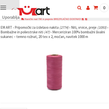
0
Uporabljamo
Naročilo nad 70€ in prejmite BREZPLAČNO DOSTAVO!
piškotke
EM ART
›
Pripomočki za izdelavo nakita
(2774)
›
Niti, vrvice, preje
(1093)
›
🍪
Bombažne in poliestrske niti
(47)
›
Merceriziran 100% bombažni šivalni
Uporabljamo
sukanec – temno rožnat, 20 tex x 2, močan, navitek 1000 m
piškotke in
podobne
tehnologije,
da
zagotovimo
pravilno
delovanje
spletnega
mesta,
izboljšamo
vašo
uporabniško
izkušnjo ter
z vašim
soglasjem
analiziramo
promet in
prikazujemo
ustreznejše