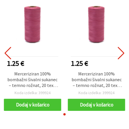
1.25 €
1.25 €
Merceriziran 100%
Merceriziran 100%
bombažni šivalni sukanec
bombažni šivalni sukanec
– temno rožnat, 20 tex x
– temno rožnat, 20 tex x
2, močan, navitek 1000 m
2, močan, navitek 1000 m
Koda izdelka: 399924
Koda izdelka: 399924
Dodaj v košarico
Dodaj v košarico