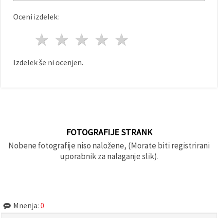
Oceni izdelek:
1 zvezda
2 zvezde
3 zvezde
4 zvezde
5 zvezde
Izdelek še ni ocenjen.
FOTOGRAFIJE STRANK
Nobene fotografije niso naložene, (Morate biti registrirani
uporabnik za nalaganje slik).
Mnenja:
0