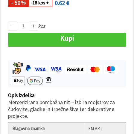
- 50
0.62 €
%
18 kos +
Sprejmi
vse
kos
Nastavitve
Kupi
Opis izdelka
Mercerizirana bombažna nit – izbira mojstrov za
čudovite, gladke in trpežne šive ter dekorativne
projekte.
Blagovna znamka
EM ART