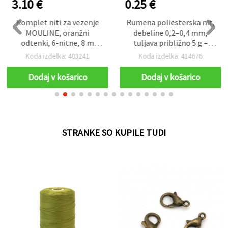
3.10 €
0.25 €
Komplet niti za vezenje
Rumena poliesterska nit,
MOULINE, oranžni
debeline 0,2–0,4 mm,
odtenki, 6-nitne, 8 m
tuljava približno 5 g –
vsaka – pakiranje 12 kosov
močna ustvarjalna vrvica
Koda izdelka: 403241
Koda izdelka: 414676
za nizanje perlic, šivanje,
izdelavo nakita, makrame
Dodaj v košarico
Dodaj v košarico
in vezenje
STRANKE SO KUPILE TUDI