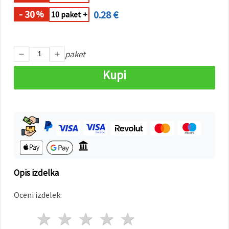
- 30
0.28 €
%
10 paket +
Sprejmi
vse
Nastavitve
paket
Kupi
Opis izdelka
Oceni izdelek:
1 zvezda
2 zvezde
3 zvezde
4 zvezde
5 zvezde