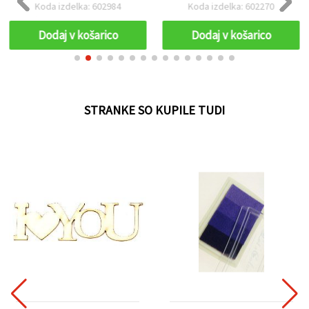
motivi (mix)
ustvarjanje
Koda izdelka: 602984
Koda izdelka: 602270
Dodaj v košarico
Dodaj v košarico
STRANKE SO KUPILE TUDI