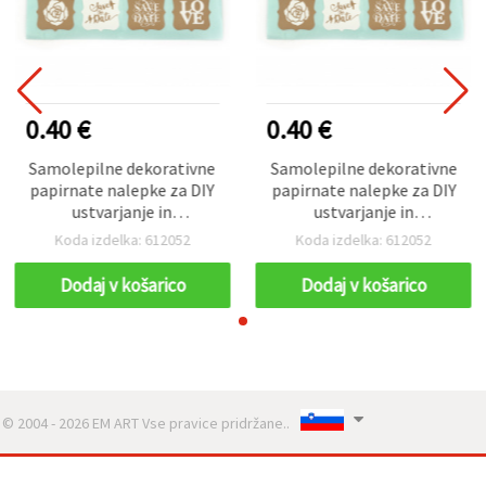
0.40 €
0.40 €
Samolepilne dekorativne
Samolepilne dekorativne
papirnate nalepke za DIY
papirnate nalepke za DIY
ustvarjanje in
ustvarjanje in
scrapbooking, 36 × 36
scrapbooking, 36 × 36
Koda izdelka: 612052
Koda izdelka: 612052
mm, 32 kosov
mm, 32 kosov
Dodaj v košarico
Dodaj v košarico
© 2004 - 2026 EM ART Vse pravice pridržane..