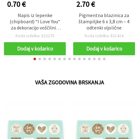
0.70 €
2.70 €
Napis iz lepenke
Pigmentna blazinica za
(chipboard) “I Love You“
štampiljke 6 x 3,8 cm – 4
za dekoracijo voščilnic,
odtenki vijolične
okvirjev in albumov,
Koda izdelka: 822278
Koda izdelka: 821414
100×30×1 mm – 2 kosa
Dodaj v košarico
Dodaj v košarico
VAŠA ZGODOVINA BRSKANJA