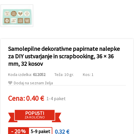
vsebine in
oglase, tudi
s pomočjo
naših
partnerjev
za analitiko
in trženje.
S klikom na
»Sprejmi
Samolepilne dekorativne papirnate nalepke
vse!« se
lahko
za DIY ustvarjanje in scrapbooking, 36 × 36
strinjate z
mm, 32 kosov
uporabo
vseh
piškotkov.
Koda izdelka:
612052
Teža: 10 gr.
Kos: 1
Ali pa v
Nastavitvah
Dodaj na seznam želja
označite
svoje
preference z
Cena:
0.40 €
1-4 paket
izbiro
določene
vrste
POPUSTI
piškotkov
ZA KOLIČINO
in klikom
na gumb
»Shrani«.
- 20
0.32 €
%
5-9 paket