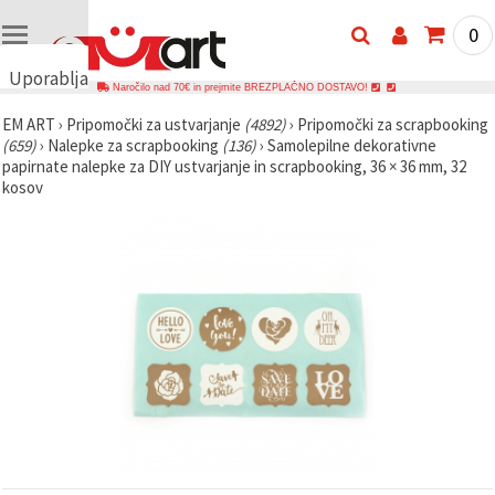
0
Uporabljamo
Naročilo nad 70€ in prejmite BREZPLAČNO DOSTAVO!
piškotke
EM ART
›
Pripomočki za ustvarjanje
(4892)
›
Pripomočki za scrapbooking
🍪
(659)
›
Nalepke za scrapbooking
(136)
›
Samolepilne dekorativne
Uporabljamo
papirnate nalepke za DIY ustvarjanje in scrapbooking, 36 × 36 mm, 32
piškotke in
kosov
podobne
tehnologije,
da
zagotovimo
pravilno
delovanje
spletnega
mesta,
izboljšamo
vašo
uporabniško
izkušnjo ter
z vašim
soglasjem
analiziramo
promet in
prikazujemo
ustreznejše