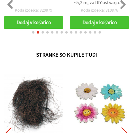
~5,2 m, za DIY ustvarjanje
in dekoracijo
Koda izdelka: 829879
Koda izdelka: 819876
Dodaj v košarico
Dodaj v košarico
STRANKE SO KUPILE TUDI