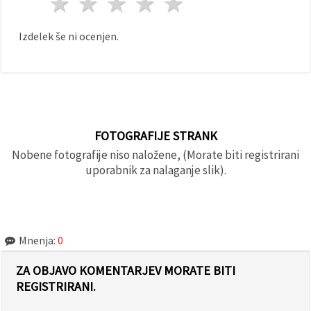
1 zvezda
2 zvezde
3 zvezde
4 zvezde
5 zvezde
Izdelek še ni ocenjen.
FOTOGRAFIJE STRANK
Nobene fotografije niso naložene, (Morate biti registrirani
uporabnik za nalaganje slik).
Mnenja:
0
ZA OBJAVO KOMENTARJEV MORATE BITI
REGISTRIRANI.