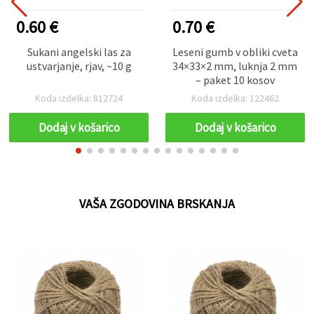
0.60 €
0.70 €
Sukani angelski las za
Leseni gumb v obliki cveta
ustvarjanje, rjav, ~10 g
34×33×2 mm, luknja 2 mm
– paket 10 kosov
Koda izdelka: 812724
Koda izdelka: 122462
Dodaj v košarico
Dodaj v košarico
VAŠA ZGODOVINA BRSKANJA