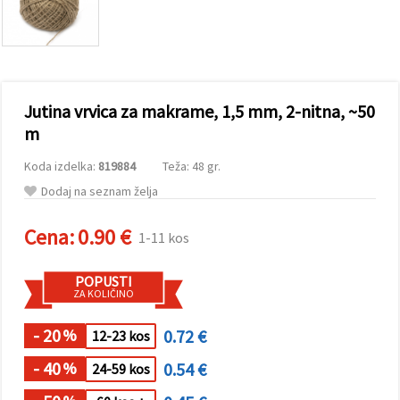
vsebine in
oglase, tudi
s pomočjo
naših
partnerjev
za analitiko
in trženje.
Jutina vrvica za makrame, 1,5 mm, 2-nitna, ~50
S klikom na
»Sprejmi
m
vse!« se
lahko
Koda izdelka:
819884
Teža: 48 gr.
strinjate z
uporabo
Dodaj na seznam želja
vseh
piškotkov.
Ali pa v
Cena:
0.90 €
1-11 kos
Nastavitvah
označite
svoje
POPUSTI
preference z
ZA KOLIČINO
izbiro
določene
vrste
- 20
0.72 €
%
12-23 kos
piškotkov
in klikom
- 40
0.54 €
%
24-59 kos
na gumb
»Shrani«.