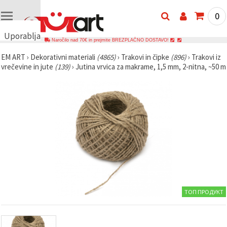
0
Uporabljamo
Naročilo nad 70€ in prejmite BREZPLAČNO DOSTAVO!
piškotke
EM ART
›
Dekorativni materiali
(4865)
›
Trakovi in čipke
(896)
›
Trakovi iz
🍪
vrečevine in jute
(139)
›
Jutina vrvica za makrame, 1,5 mm, 2-nitna, ~50 m
Uporabljamo
piškotke in
podobne
tehnologije,
da
zagotovimo
pravilno
delovanje
spletnega
mesta,
izboljšamo
vašo
uporabniško
izkušnjo ter
z vašim
soglasjem
ТОП ПРОДУКТ
analiziramo
promet in
prikazujemo
ustreznejše