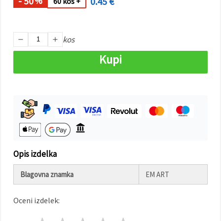
- 50
0.45 €
%
60 kos +
Sprejmi
vse
kos
Nastavitve
Kupi
Opis izdelka
Blagovna znamka
EM ART
Oceni izdelek: