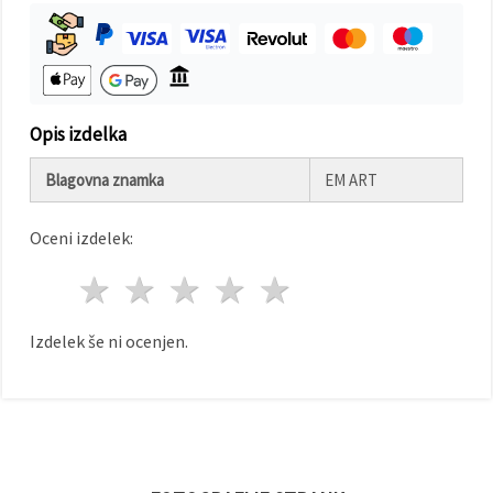
Sprejmi
vse
Nastavitve
Opis izdelka
Blagovna znamka
EM ART
Oceni izdelek:
1 zvezda
2 zvezde
3 zvezde
4 zvezde
5 zvezde
Izdelek še ni ocenjen.