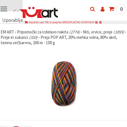
0
Uporabljamo
Naročilo nad 70€ in prejmite BREZPLAČNO DOSTAVO!
piškotke
EM ART
›
Pripomočki za izdelavo nakita
(2774)
›
Niti, vrvice, preje
(1093)
›
🍪
Preje in sukanci
(333)
›
Preja POP ART, 20% mehka volna, 80% akril,
Uporabljamo
temna večbarvna, 200 m - 100 g
piškotke in
podobne
tehnologije,
da
zagotovimo
pravilno
delovanje
spletnega
mesta,
izboljšamo
vašo
uporabniško
izkušnjo ter
z vašim
soglasjem
analiziramo
promet in
prikazujemo
ustreznejše