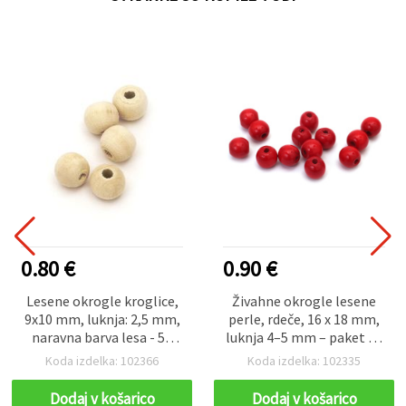
0.80 €
0.90 €
Lesene okrogle kroglice,
Živahne okrogle lesene
9x10 mm, luknja: 2,5 mm,
perle, rdeče, 16 x 18 mm,
naravna barva lesa - 50
luknja 4–5 mm – paket 50
kosov
g (~26 kosov)
Koda izdelka: 102366
Koda izdelka: 102335
Dodaj v košarico
Dodaj v košarico