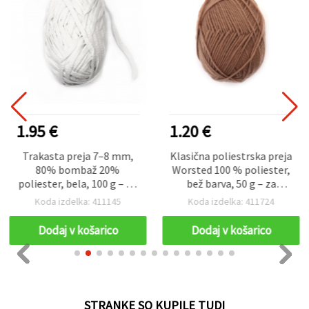
1.95 €
1.20 €
Trakasta preja 7–8 mm,
Klasična poliestrska preja
80% bombaž 20%
Worsted 100 % poliester,
poliester, bela, 100 g – 50
bež barva, 50 g – za
m
pletenje, kvačkanje in
Koda izdelka: 411145
Koda izdelka: 411724
ustvarjalne ročne izdelke
Dodaj v košarico
Dodaj v košarico
STRANKE SO KUPILE TUDI