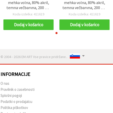
mehka volna, 80% akril,
mehka volna, 80% akril,
temna večbarvna, 200 m -
temna večbarvna, 200 m -
100 g
100 g
Koda izdelka: 411619
Koda izdelka: 411619
Dodaj v košarico
Dodaj v košarico
© 2004 - 2026 EM ART Vse pravice pridržane..
INFORMACIJE
O nas
Pravilnik o zasebnosti
Splošni pogoji
Podatki o prodajalcu
Politika piškotkov