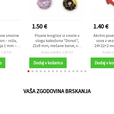
1.50 €
1.40 €
mne smolne
Pisane kroglice iz smole v
Akrilni pov
on – roža,
slogu kabošona “Donut“,
sova z ve
ja 1 mm –
21x9 mm, mešane barve, set
24×22×2 mm
za nakit in
5 kosov – za nakit,
1
: 128735
Koda izdelka: 128715
Koda iz
 projekte
dekoracijo, scrapbooking in
DIY ustvarjanje
o
Dodaj v košarico
Dodaj v ko
VAŠA ZGODOVINA BRSKANJA