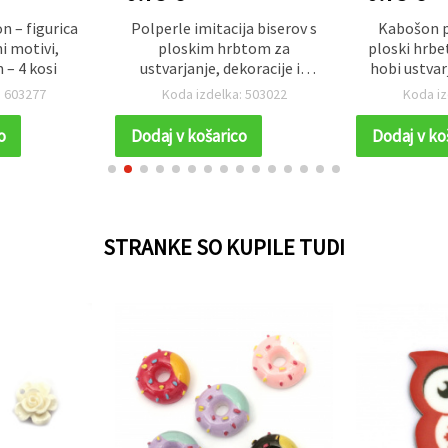
n – figurica
Polperle imitacija biserov s
Kabošon p
i motivi,
ploskim hrbtom za
ploski hrbet
– 4 kosi
ustvarjanje, dekoracije in
hobi ustvar
oblačilne dodatke, 8 x 4 mm,
scrapbooki
: 603277
Koda izdelka: 503022
Koda iz
sončno rumena - 100 kos
1,5 mm, č
o
Dodaj v košarico
Dodaj v ko
STRANKE SO KUPILE TUDI