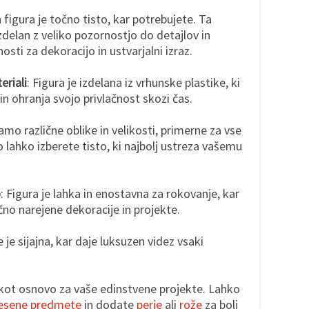
figura je točno tisto, kar potrebujete. Ta
zdelan z veliko pozornostjo do detajlov in
ti za dekoracijo in ustvarjalni izraz.
riali
: Figura je izdelana iz vrhunske plastike, ki
in ohranja svojo privlačnost skozi čas.
amo različne oblike in velikosti, primerne za vse
 lahko izberete tisto, ki najbolj ustreza vašemu
o
: Figura je lahka in enostavna za rokovanje, kar
čno narejene dekoracije in projekte.
e je sijajna, kar daje luksuzen videz vsaki
 kot osnovo za vaše edinstvene projekte. Lahko
lesene predmete
in dodate
perje
ali
rože
za bolj