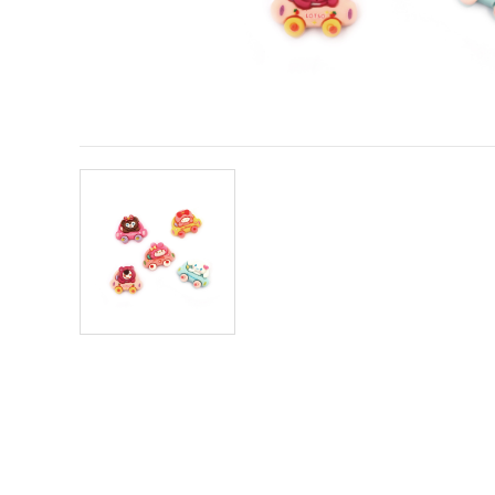
vsebine in
oglase, tudi
s pomočjo
naših
partnerjev
za analitiko
in trženje.
S klikom na
»Sprejmi
vse!« se
lahko
strinjate z
uporabo
vseh
piškotkov.
Ali pa v
Nastavitvah
označite
svoje
preference z
izbiro
določene
vrste
piškotkov
in klikom
na gumb
»Shrani«.