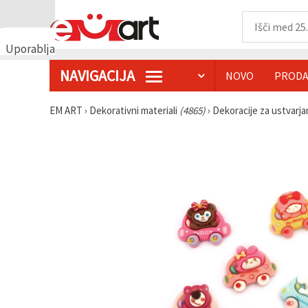
Uporabljamo
piškotke
NAVIGACIJA
NOVO
PRODA
🍪
Uporabljamo
piškotke in
EM ART
›
Dekorativni materiali
(4865)
›
Dekoracije za ustvarj
podobne
tehnologije,
da
zagotovimo
pravilno
delovanje
spletnega
mesta,
izboljšamo
vašo
uporabniško
izkušnjo ter
z vašim
soglasjem
analiziramo
promet in
prikazujemo
ustreznejše