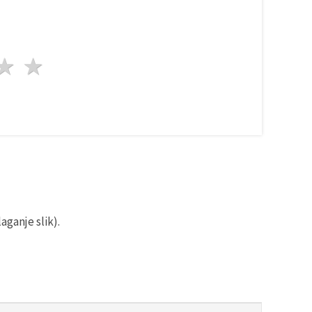
da
vezde
3 zvezde
4 zvezde
5 zvezde
aganje slik).