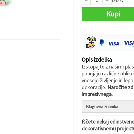
paket
Kupi
Opis izdelka
Izstopajte z našimi pla
ponujajo različne oblike
vnesejo življenje in lep
dekoracije.
Naročite zda
impresivnega.
Blagovna znamka
Iščete nekaj edinstvene
dekorativnemu projekt