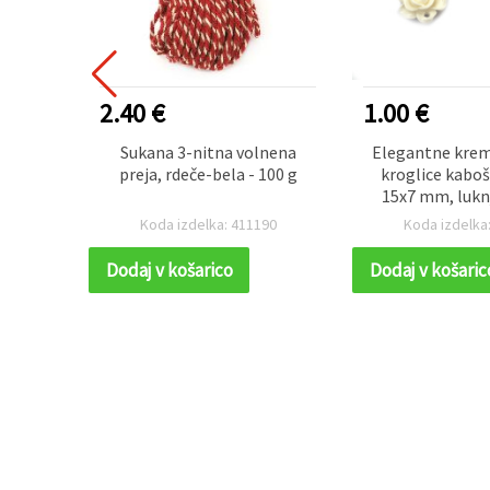
2.40 €
1.00 €
t s 5
Sukana 3-nitna volnena
Elegantne kre
4 mm,
preja, rdeče-bela - 100 g
kroglice kaboš
0 kosov
15x7 mm, lukn
paket 10 kosov 
83
Koda izdelka: 411190
Koda izdelka
kreativne DIY
Dodaj v košarico
Dodaj v košaric