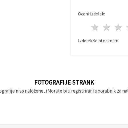
Oceni izdelek:
1 zvez
2 z
Izdelek še ni ocenjen.
FOTOGRAFIJE STRANK
rafije niso naložene, (Morate biti registrirani uporabnik za nal