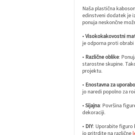
Naša plastična kaboson 
edinstveni dodatek je i
ponuja neskončne možnos
•
Visokokakovostni mate
je odporna proti obrabi 
•
Različne oblike
: Ponuj
starostne skupine. Tako
projektu.
•
Enostavna za uporab
jo naredi popolno za ro
•
Sijajna
: Površina figur
dekoraciji.
•
DIY
: Uporabite figuro
jo pritrdite na različne