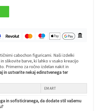
stičnimi cabochon figuricami. Naši izdelki
 in slikovite barve, ki lahko v vsako kreacijo
oto. Primerno za ročno izdelan nakit in
j in ustvarite nekaj edinstvenega ter
EM ART
ga in sofisticiranega, da dodate stil vašemu
u?