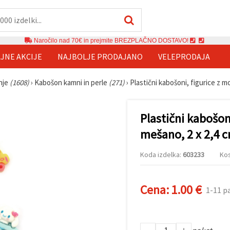
Naročilo nad 70€ in prejmite BREZPLAČNO DOSTAVO!
JNE AKCIJE
NAJBOLJE PRODAJANO
VELEPRODAJA
anje
(1608)
›
Kabošon kamni in perle
(271)
›
Plastični kabošoni, figurice z m
Plastični kabošoni
mešano, 2 x 2,4 c
Koda izdelka:
603233
Kos
Cena:
1.00 €
1-11 p