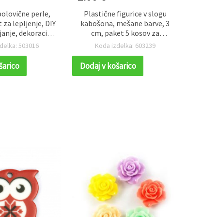
olovične perle,
Plastične figurice v slogu
Bele p
 za lepljenje, DIY
kabošona, mešane barve, 3
janje, dekoracija,
cm, paket 5 kosov za
ng, dekupaž, 3 x
ustvarjanje
delka: 503016
Koda izdelka: 603239
K
rne – 500 kosov
šarico
Dodaj v košarico
Dodaj