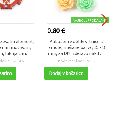
NAJBOLJ PRODAJANO
0.80 €
1.20
ezovalni element,
Kabošoni v obliki vrtnice iz
Igrive
zenim motivom,
smole, mešane barve, 15 x 8
pen
, luknja 2 mm –
mm, za DIY izdelavo nakita –
mešane
0 kosov
10 kosov
komple
delka: 128616
Koda izdelka: 119215
K
do
šarico
Dodaj v košarico
Dodaj