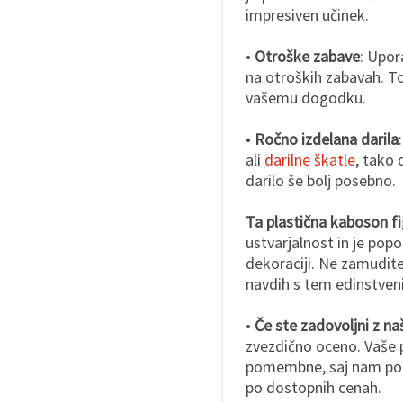
impresiven učinek.
•
Otroške zabave
: Upor
na otroških zabavah. To
vašemu dogodku.
•
Ročno izdelana darila
ali
darilne škatle
, tako 
darilo še bolj posebno.
Ta plastična kaboson f
ustvarjalnost in je popo
dekoraciji. Ne zamudite 
navdih s tem edinstve
•
Če ste zadovoljni z naš
zvezdično oceno. Vaše 
pomembne, saj nam pom
po dostopnih cenah.