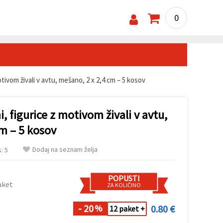
0
otivom živali v avtu, mešano, 2 x 2,4 cm – 5 kosov
, figurice z motivom živali v avtu,
m – 5 kosov
Dodaj na seznam želja
: 5
POPUSTI
aket
ZA KOLIČINO
- 20
0.80 €
%
12 paket +