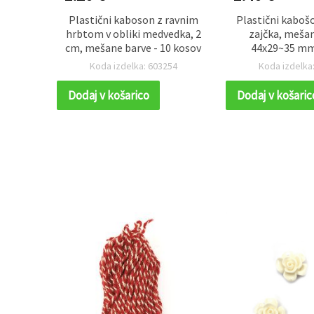
menti,
Plastični kaboson z ravnim
Plastični kabošo
barve
hrbtom v obliki medvedka, 2
zajčka, mešan
3–0,7 mm
cm, mešane barve - 10 kosov
44x29~35 mm 
80
Koda izdelka: 603254
Koda izdelka
Dodaj v košarico
Dodaj v košaric