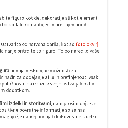
abite figuro kot del dekoracije ali kot element
 bo dodalo romantičen in prefinjen pridih
: Ustvarite edinstvena darila, kot so
foto okvirji
da nanje pritrdite to figuro. To bo naredilo vaše
igura
ponuja neskončne možnosti za
ln način za dodajanje stila in prefinjenosti vsaki
priložnosti, da izrazite svojo ustvarjalnost in
nim dodatkom.
imi izdelki in storitvami
, nam prosim dajte 5-
pozitivne povratne informacije so za nas
agajo še naprej ponujati kakovostne izdelke