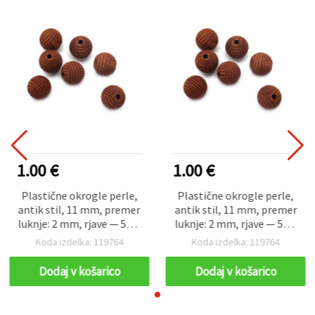
1.00 €
1.00 €
Plastične okrogle perle,
Plastične okrogle perle,
antik stil, 11 mm, premer
antik stil, 11 mm, premer
luknje: 2 mm, rjave — 50 g
luknje: 2 mm, rjave — 50 g
(~50 kosov)
(~50 kosov)
Koda izdelka: 119764
Koda izdelka: 119764
Dodaj v košarico
Dodaj v košarico