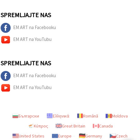
SPREMLJAJTE NAS
EM ART na Facebooku
EM ART na YouTubu
SPREMLJAJTE NAS
EM ART na Facebooku
EM ART na YouTubu
Български
Ελληνικά
Română
Moldova
Κύπρος
Great Britain
Canada
United States
Europe
Germany
Czech