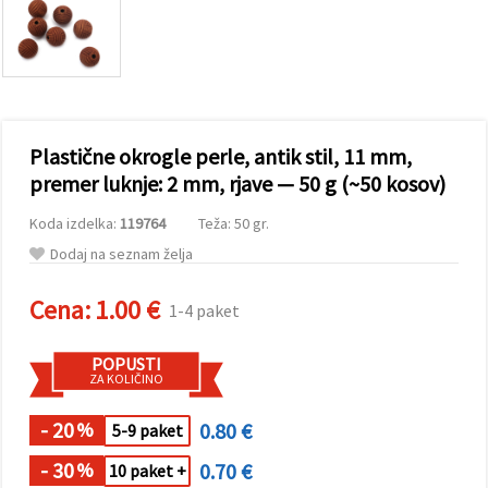
vsebine in
oglase, tudi
s pomočjo
naših
partnerjev
za analitiko
in trženje.
S klikom na
Plastične okrogle perle, antik stil, 11 mm,
»Sprejmi
vse!« se
premer luknje: 2 mm, rjave — 50 g (~50 kosov)
lahko
strinjate z
Koda izdelka:
119764
Teža: 50 gr.
uporabo
vseh
Dodaj na seznam želja
piškotkov.
Ali pa v
Nastavitvah
Cena:
1.00 €
1-4 paket
označite
svoje
preference z
POPUSTI
izbiro
ZA KOLIČINO
določene
vrste
piškotkov
- 20
0.80 €
%
5-9 paket
in klikom
na gumb
- 30
0.70 €
%
10 paket +
»Shrani«.