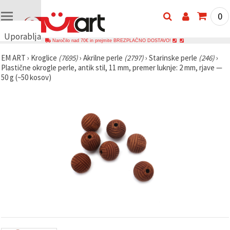
0
Uporabljamo
Naročilo nad 70€ in prejmite BREZPLAČNO DOSTAVO!
piškotke
EM ART
›
Kroglice
(7695)
›
Akrilne perle
(2797)
›
Starinske perle
(246)
›
🍪
Plastične okrogle perle, antik stil, 11 mm, premer luknje: 2 mm, rjave —
Uporabljamo
50 g (~50 kosov)
piškotke in
podobne
tehnologije,
da
zagotovimo
pravilno
delovanje
spletnega
mesta,
izboljšamo
vašo
uporabniško
izkušnjo ter
z vašim
soglasjem
analiziramo
promet in
prikazujemo
ustreznejše