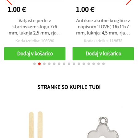
1.00 €
1.00 €
Valjaste perle v
Antikne akrilne kroglice z
starinskem slogu 7x6
napisom ’LOVE’, 16x11x7
mm, luknja 2,5 mm, rjave
mm, luknja: 4,5 mm, rjave,
- 50 g (~340 kosov)
50 g (~66 kosov)
Koda izdelka: 103390
Koda izdelka: 119678
Dodaj v košarico
Dodaj v košarico
STRANKE SO KUPILE TUDI