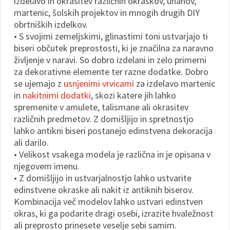
izdelavo in okrasitev različnih okraskov, uhanov,
martenic, šolskih projektov in mnogih drugih DIY
obrtniških izdelkov.
• S svojimi zemeljskimi, glinastimi toni ustvarjajo ti
biseri občutek preprostosti, ki je značilna za naravno
življenje v naravi. So dobro izdelani in zelo primerni
za dekorativne elemente ter razne dodatke. Dobro
se ujemajo z
usnjenimi vrvicami
za izdelavo martenic
in
nakitnimi dodatki
, skozi katere jih lahko
spremenite v amulete, talismane ali okrasitev
različnih predmetov. Z domišljijo in spretnostjo
lahko antikni biseri postanejo edinstvena dekoracija
ali darilo.
• Velikost vsakega modela je različna in je opisana v
njegovem imenu.
• Z domišljijo in ustvarjalnostjo lahko ustvarite
edinstvene okraske ali nakit iz antiknih biserov.
Kombinacija več modelov lahko ustvari edinstven
okras, ki ga podarite dragi osebi, izrazite hvaležnost
ali preprosto prinesete veselje sebi samim.