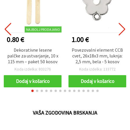
NAJBOLJ PRODAJANO
0.80 €
1.00 €
Dekorativne lesene
Povezovalni element CCB
palčke za ustvarjanje, 10 x
cvet, 26x18x3 mm, luknja:
115 mm – paket 50 kosov
2,5 mm, bela - 5 kosov
Koda izdelka: 803276
Koda izdelka: 133772
Dodaj v košarico
Dodaj v košarico
VAŠA ZGODOVINA BRSKANJA