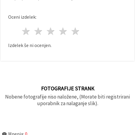
Oceni izdelek:
1 zvezda
2 zvezde
3 zvezde
4 zvezde
5 zvezde
Izdelek še ni ocenjen.
FOTOGRAFIJE STRANK
Nobene fotografije niso naložene, (Morate biti registrirani
uporabnik za nalaganje slik).
Mnenja:
0