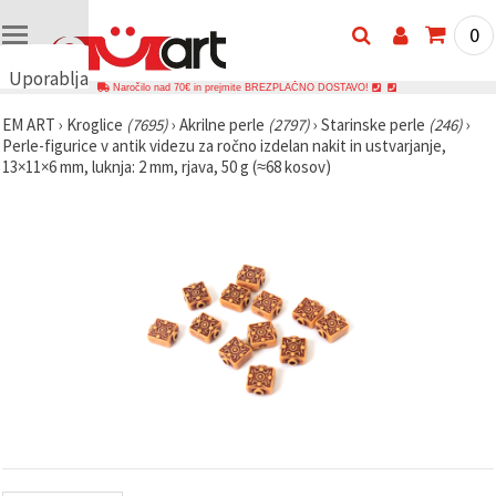
0
Uporabljamo
Naročilo nad 70€ in prejmite BREZPLAČNO DOSTAVO!
piškotke
EM ART
›
Kroglice
(7695)
›
Akrilne perle
(2797)
›
Starinske perle
(246)
›
🍪
Perle-figurice v antik videzu za ročno izdelan nakit in ustvarjanje,
Uporabljamo
13×11×6 mm, luknja: 2 mm, rjava, 50 g (≈68 kosov)
piškotke in
podobne
tehnologije,
da
zagotovimo
pravilno
delovanje
spletnega
mesta,
izboljšamo
vašo
uporabniško
izkušnjo ter
z vašim
soglasjem
analiziramo
promet in
prikazujemo
ustreznejše