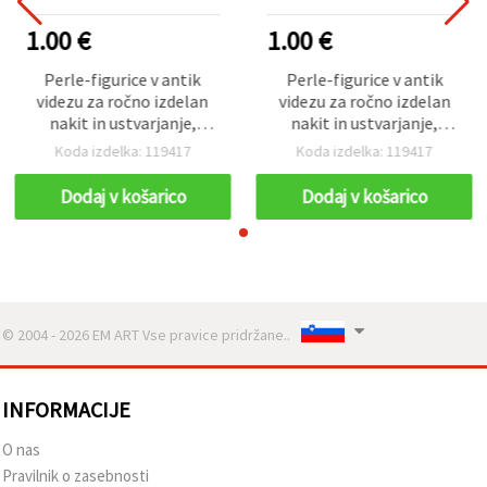
1.00 €
1.00 €
Perle-figurice v antik
Perle-figurice v antik
videzu za ročno izdelan
videzu za ročno izdelan
nakit in ustvarjanje,
nakit in ustvarjanje,
13×11×6 mm, luknja: 2
13×11×6 mm, luknja: 2
Koda izdelka: 119417
Koda izdelka: 119417
mm, rjava, 50 g (≈68
mm, rjava, 50 g (≈68
kosov)
kosov)
Dodaj v košarico
Dodaj v košarico
© 2004 - 2026 EM ART Vse pravice pridržane..
INFORMACIJE
O nas
Pravilnik o zasebnosti