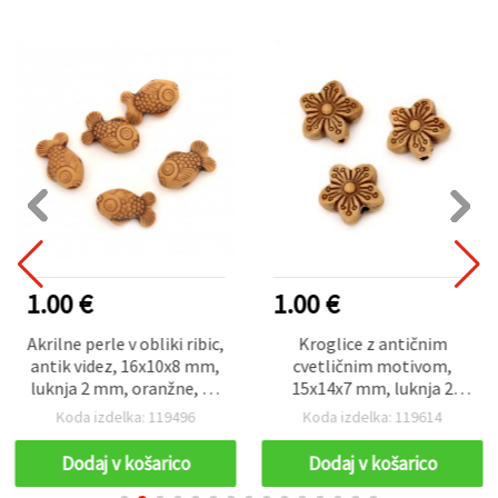
1.00 €
1.00 €
Akrilne perle v obliki ribic,
Kroglice z antičnim
antik videz, 16x10x8 mm,
cvetličnim motivom,
luknja 2 mm, oranžne, 50
15x14x7 mm, luknja 2
g (~60 kos)
mm, rjave – 50 g (pribl. 48
Koda izdelka: 119496
Koda izdelka: 119614
kos)
Dodaj v košarico
Dodaj v košarico