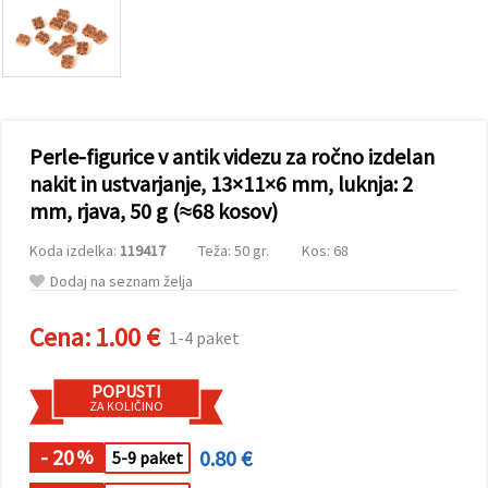
vsebine in
oglase, tudi
s pomočjo
naših
partnerjev
za analitiko
in trženje.
S klikom na
Perle-figurice v antik videzu za ročno izdelan
»Sprejmi
vse!« se
nakit in ustvarjanje, 13×11×6 mm, luknja: 2
lahko
mm, rjava, 50 g (≈68 kosov)
strinjate z
uporabo
vseh
Koda izdelka:
119417
Teža: 50 gr.
Kos: 68
piškotkov.
Ali pa v
Dodaj na seznam želja
Nastavitvah
označite
Cena:
1.00 €
svoje
1-4 paket
preference z
izbiro
določene
POPUSTI
vrste
ZA KOLIČINO
piškotkov
in klikom
- 20
0.80 €
na gumb
%
5-9 paket
»Shrani«.