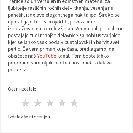
Perlice so univerzalen in edinstven material za
ljubitelje različnih ročnih del – tkanja, vezenja na
panelih, izdelave elegantnega nakita ipd. Široko se
uporabljajo tudi v projektih, povezanih z
izobraževanjem otrok v šolah. Vedno bolj priljubljene
postajajo tudi manjše delavnice za hobi ustvarjalce,
kjer se lahko vsak poda v pustolovski in barvit svet
perlic. Če vam primanjkuje časa, predlagamo, da
obiščete naš
YouTube
kanal. Tam boste lahko
podrobno spremljali celoten postopek izdelave
projekta.
Oceni izdelek:
1 zvezda
2 zvezde
3 zvezde
4 zvezde
5 zvezde
Izdelek še ni ocenjen.