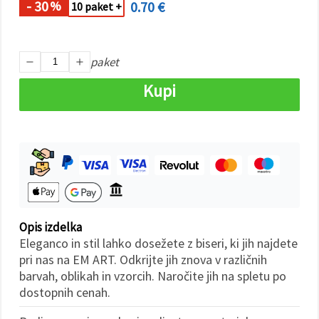
- 30
0.70 €
%
10 paket +
Sprejmi
vse
paket
Nastavitve
Kupi
Opis izdelka
Eleganco in stil lahko dosežete z biseri, ki jih najdete
pri nas na EM ART. Odkrijte jih znova v različnih
barvah, oblikah in vzorcih. Naročite jih na spletu po
dostopnih cenah.