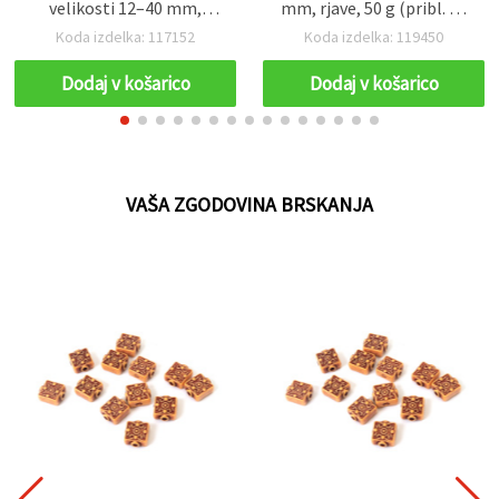
velikosti 12–40 mm,
mm, rjave, 50 g (pribl. 54
luknja 2–10 mm – 50 g
kosov)
Koda izdelka: 117152
Koda izdelka: 119450
Dodaj v košarico
Dodaj v košarico
VAŠA ZGODOVINA BRSKANJA