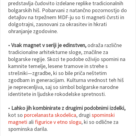
predstavlja čudovito izdelane replike tradicionalnih
bolgarskih hiš. Pobarvani z natančno pozornostjo do
detajlov na trpežnem MDF-ju so ti magneti čvrsti in
dolgotrajni, zasnovani za okrasitev in hkrati
ohranjanje zgodovine.
•
Vsak magnet v seriji je edinstven,
odraža različne
tradicionalne arhitekturne sloge, značilne za
bolgarske regije. Skozi te podobe oživijo spomini na
kamnite temelje, lesene tramove in strehe s
strešniki—zgradbe, ki so bile priča neštetim
zgodbam in generacijam. Kulturna vrednost teh hiš
je neprecenljiva, saj so simbol bolgarske narodne
identitete in ljudske rokodelske spretnosti.
•
Lahko jih kombinirate z drugimi podobnimi izdelki,
kot so
porcelanasta skodelica
, drugi
spominski
magneti
ali
figurice v etno slogu
, ki so odlične za
spominska darila.