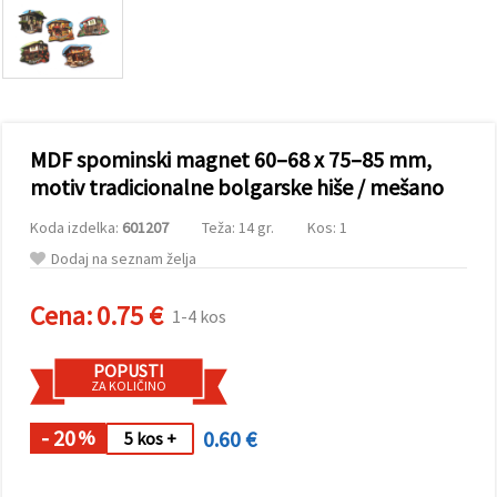
vsebine in
oglase, tudi
s pomočjo
naših
partnerjev
za analitiko
in trženje.
S klikom na
MDF spominski magnet 60–68 x 75–85 mm,
»Sprejmi
vse!« se
motiv tradicionalne bolgarske hiše / mešano
lahko
strinjate z
Koda izdelka:
601207
Teža: 14 gr.
Kos: 1
uporabo
vseh
Dodaj na seznam želja
piškotkov.
Ali pa v
Nastavitvah
Cena:
0.75 €
1-4 kos
označite
svoje
preference z
POPUSTI
izbiro
ZA KOLIČINO
določene
vrste
piškotkov
- 20
0.60 €
%
5 kos +
in klikom
na gumb
»Shrani«.