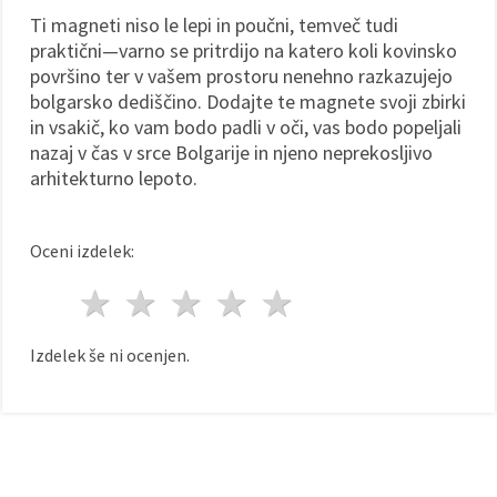
Ti magneti niso le lepi in poučni, temveč tudi
praktični—varno se pritrdijo na katero koli kovinsko
površino ter v vašem prostoru nenehno razkazujejo
bolgarsko dediščino. Dodajte te magnete svoji zbirki
in vsakič, ko vam bodo padli v oči, vas bodo popeljali
nazaj v čas v srce Bolgarije in njeno neprekosljivo
arhitekturno lepoto.
Oceni izdelek:
1 zvezda
2 zvezde
3 zvezde
4 zvezde
5 zvezde
Izdelek še ni ocenjen.