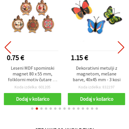
0.75 €
1.15 €
Leseni MDF spominski
Dekorativni metulji z
magnet 80 x 55 mm,
magnetom, mešane
folklorni motiv čutare za
barve, 40x45 mm - 3 kosi
vino / MIX
Koda izdelka: 601205
Koda izdelka: 832197
Dodaj v košarico
Dodaj v košarico