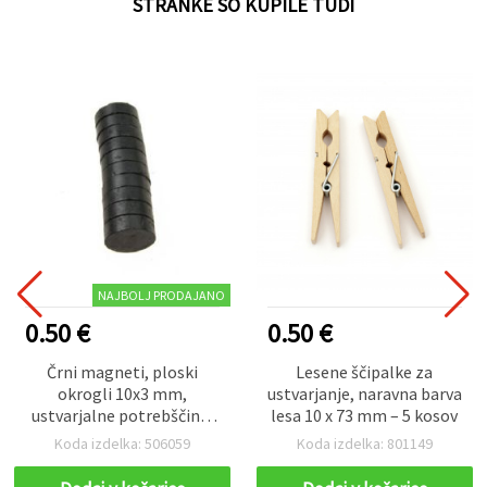
STRANKE SO KUPILE TUDI
NAJBOLJ PRODAJANO
0.50 €
0.50 €
Črni magneti, ploski
Lesene ščipalke za
okrogli 10x3 mm,
ustvarjanje, naravna barva
ustvarjalne potrebščine,
lesa 10 x 73 mm – 5 kosov
DIY magneti za hladilnik -
Koda izdelka: 506059
Koda izdelka: 801149
10 kosov