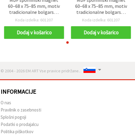
60–68 x 75–85 mm, motiv
60–68 x 75–85 mm, motiv
tradicionalne bolgarske
tradicionalne bolgarske
hiše / mešano
hiše / mešano
Koda izdelka: 601207
Koda izdelka: 601207
Dodaj v košarico
Dodaj v košarico
© 2004 - 2026 EM ART Vse pravice pridržane..
INFORMACIJE
O nas
Pravilnik o zasebnosti
Splošni pogoji
Podatki o prodajalcu
Politika piškotkov