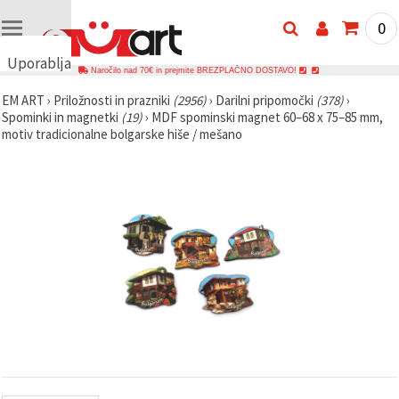
0
Uporabljamo
Naročilo nad 70€ in prejmite BREZPLAČNO DOSTAVO!
piškotke
EM ART
›
Priložnosti in prazniki
(2956)
›
Darilni pripomočki
(378)
›
🍪
Spominki in magnetki
(19)
›
MDF spominski magnet 60–68 x 75–85 mm,
Uporabljamo
motiv tradicionalne bolgarske hiše / mešano
piškotke in
podobne
tehnologije,
da
zagotovimo
pravilno
delovanje
spletnega
mesta,
izboljšamo
vašo
uporabniško
izkušnjo ter
z vašim
soglasjem
analiziramo
promet in
prikazujemo
ustreznejše