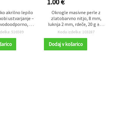
1.00 €
1.30
o akrilno lepilo
Okrogle masivne perle z
Plast
hobi ustvarjanje –
zlatobarvno nitjo, 8 mm,
zlate b
 vodoodporno, z
luknja 2 mm, rdeče, 20 g ±60
10 
m oprijemom,
kosov
zap
delka: 516589
Koda izdelka: 103287
K
na alkalije in
ine, 110 ml
šarico
Dodaj v košarico
Dodaj