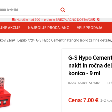
Naročilo nad 70€ in prejmite BREZPLAČNO DOSTAVO!
JNE AKCIJE
NAJBOLJE PRODAJANO
VELEPRODAJA
akovi
(106)
›
Lepilo
(70)
›
G-S Hypo Cement natančno lepilo za fine detajle, 
G-S Hypo Cement n
nakit in ročna de
konico - 9 ml
Koda izdelka:
516582
Tež
Cena:
7.00 €
1-2 ko