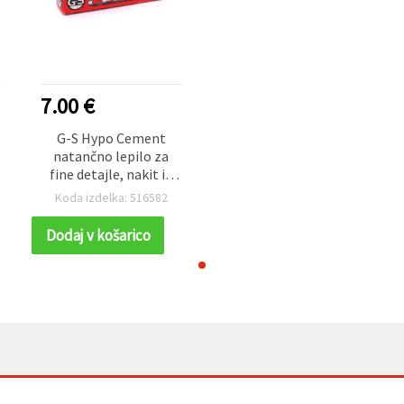
7.00 €
G-S Hypo Cement
natančno lepilo za
fine detajle, nakit in
ročna dela, cevka s
Koda izdelka: 516582
tanko aplikatorsko
konico - 9 ml
Dodaj v košarico