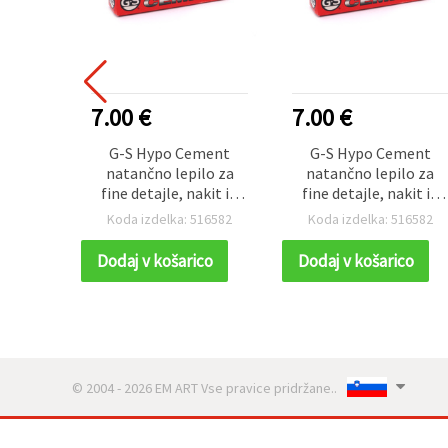
7.00 €
7.00 €
G-S Hypo Cement
G-S Hypo Cement
natančno lepilo za
natančno lepilo za
fine detajle, nakit in
fine detajle, nakit in
ročna dela, cevka s
ročna dela, cevka s
Koda izdelka: 516582
Koda izdelka: 516582
tanko aplikatorsko
tanko aplikatorsko
konico - 9 ml
konico - 9 ml
Dodaj v košarico
Dodaj v košarico
© 2004 - 2026 EM ART Vse pravice pridržane..