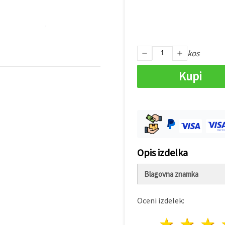
kos
Kupi
Opis izdelka
Blagovna znamka
Oceni izdelek:
1 zvez
2 z