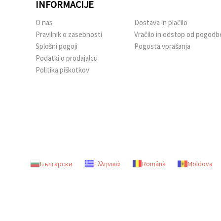
INFORMACIJE
O nas
Dostava in plačilo
Pravilnik o zasebnosti
Vračilo in odstop od pogodb
Splošni pogoji
Pogosta vprašanja
Podatki o prodajalcu
Politika piškotkov
Български
Ελληνικά
Română
Moldova