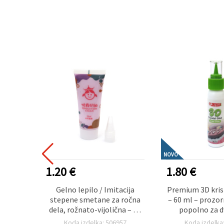
NOVO
1.20 €
1.80 €
jska
Gelno lepilo / Imitacija
Premium 3D kris
 šobo,
stepene smetane za ročna
– 60 ml – prozorn
l
dela, rožnato-vijolična – 50
popolno za d
ml
steklaste efekte
56
Koda izdelka: 506957
Koda izdelka