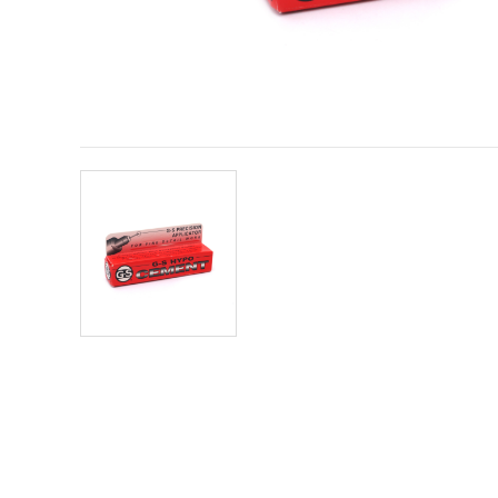
vsebine in
oglase, tudi
s pomočjo
naših
partnerjev
za analitiko
in trženje.
S klikom na
»Sprejmi
vse!« se
lahko
strinjate z
uporabo
vseh
piškotkov.
Ali pa v
Nastavitvah
označite
svoje
preference z
izbiro
določene
vrste
piškotkov
in klikom
na gumb
»Shrani«.