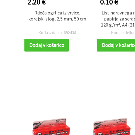
2.20 €
0.10 €
Rdeča ogrlica iz vrvice,
List naravnega r
korejski slog, 2,5 mm, 50 cm
papirja za scr
alna
120 g/m², A4 (21 
0 cm
1 ko
77
Koda izdelka: 692438
Koda izdelka
Dodaj v košarico
Dodaj v košaric