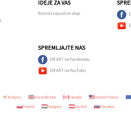
IDEJE ZA VAS
SPRE
Koristni nasveti in ideje
E
e
E
SPREMLJAJTE NAS
EM ART na Facebooku
EM ART na YouTubu
Κύπρος
Great Britain
Canada
United States
Poland
Hungary
Austria
Slovakia