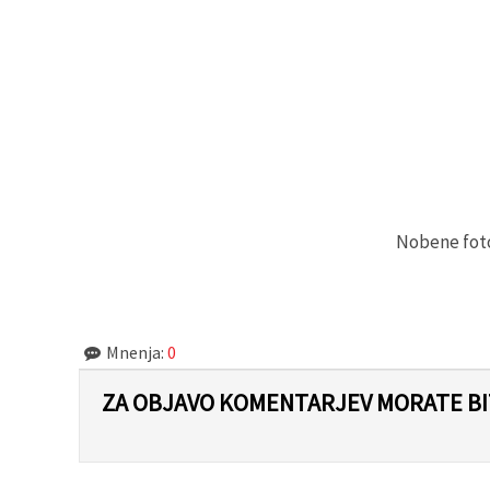
Sprejmi
vse
Nastavitve
Nobene fotog
Mnenja:
0
ZA OBJAVO KOMENTARJEV MORATE BIT