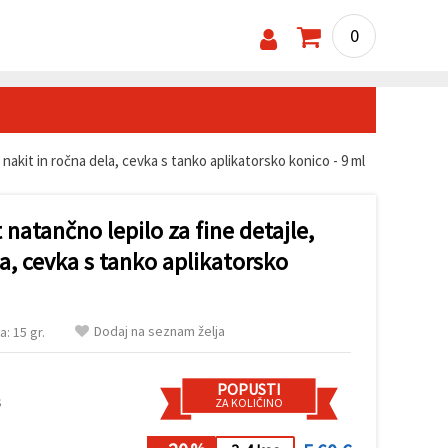
0
nakit in ročna dela, cevka s tanko aplikatorsko konico - 9 ml
atančno lepilo za fine detajle,
la, cevka s tanko aplikatorsko
Dodaj na seznam želja
a: 15 gr.
POPUSTI
s
ZA KOLIČINO