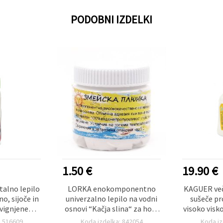
PODOBNI IZDELKI
1.50 €
19.90 €
talno lepilo
LORKA enokomponentno
KAGUER ve
o, sijoče in
univerzalno lepilo na vodni
sušeče pr
vignjene
osnovi “Kačja slina“ za hobi
visoko visk
 na papirju,
in ustvarjanje, 125 g
: 516609
Koda izdelka: 842054
Koda iz