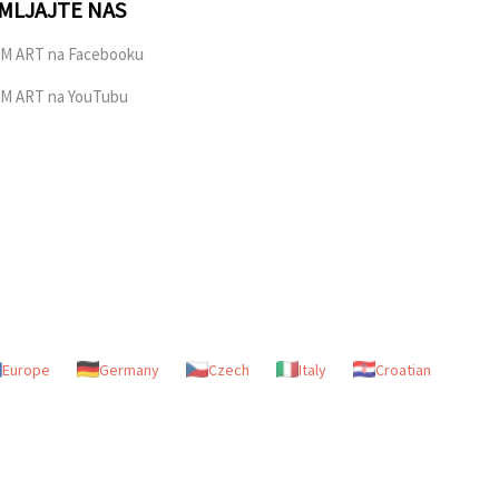
MLJAJTE NAS
M ART na Facebooku
M ART na YouTubu
Europe
Germany
Czech
Italy
Croatian