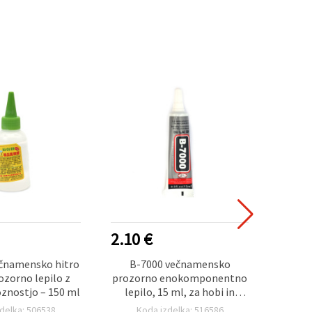
2.10 €
4.00
čnamensko hitro
B-7000 večnamensko
Mont
ozorno lepilo z
prozorno enokomponentno
r
oznostjo – 150 ml
lepilo, 15 ml, za hobi in
aplik
ročna dela
delka: 506538
Koda izdelka: 516586
K