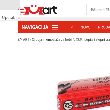
Uporabljamo
piškotke
NAVIGACIJA
NOVO
PRODA
🍪
Uporabljamo
piškotke in
EM ART
›
Orodja in embalaža za hobi
(1713)
›
Lepila in lepni tr
podobne
tehnologije,
da
zagotovimo
pravilno
delovanje
spletnega
mesta,
izboljšamo
vašo
uporabniško
izkušnjo ter
z vašim
soglasjem
analiziramo
promet in
prikazujemo
ustreznejše