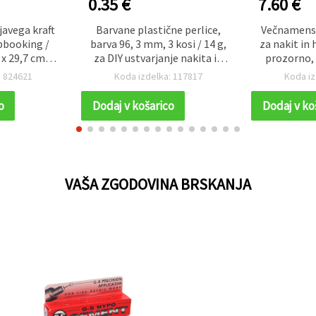
0.35 €
7.60 €
javega kraft
Barvane plastične perlice,
Večnamensk
apbooking /
barva 96, 3 mm, 3 kosi / 14 g,
za nakit in 
x 29,7 cm) –
za DIY ustvarjanje nakita in
prozorno,
s
dodatkov
visoki
: 824621
Koda izdelka: 117817
Koda iz
odporno 
kisl
o
Dodaj v košarico
Dodaj v ko
VAŠA ZGODOVINA BRSKANJA