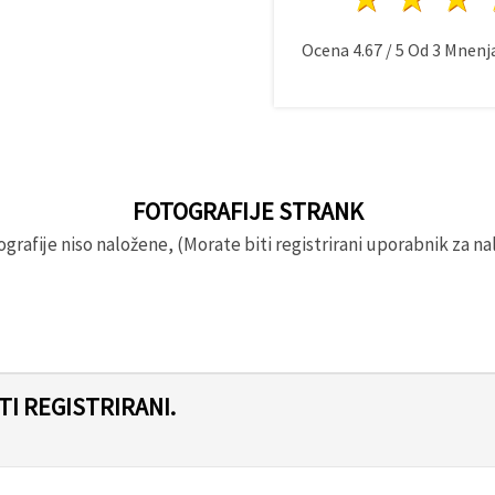
Ocena
4.67
/
5
Od
3
Mnenja
FOTOGRAFIJE STRANK
rafije niso naložene, (Morate biti registrirani uporabnik za nal
I REGISTRIRANI.