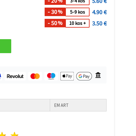
- 20
5.60 €
%
3-4 kos
- 30
4.90 €
%
5-9 kos
- 50
3.50 €
%
10 kos +
EM ART
da
vezde
3 zvezde
4 zvezde
5 zvezde