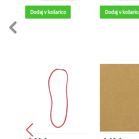
nakitu in dek
ustvarjalnih 
Dodaj v košarico
Dodaj v košaric