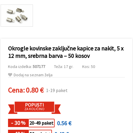
vsebine in
oglase, tudi
s pomočjo
naših
partnerjev
za analitiko
in trženje.
S klikom na
»Sprejmi
Okrogle kovinske zaključne kapice za nakit, 5 x
vse!« se
lahko
12 mm, srebrna barva – 50 kosov
strinjate z
uporabo
Koda izdelka:
507177
Teža: 17 gr.
Kos: 50
vseh
piškotkov.
Dodaj na seznam želja
Ali pa v
Nastavitvah
označite
Cena:
0.80 €
1-19 paket
svoje
preference z
izbiro
POPUSTI
določene
ZA KOLIČINO
vrste
piškotkov
in klikom
- 30
0.56 €
%
20-49 paket
na gumb
»Shrani«.