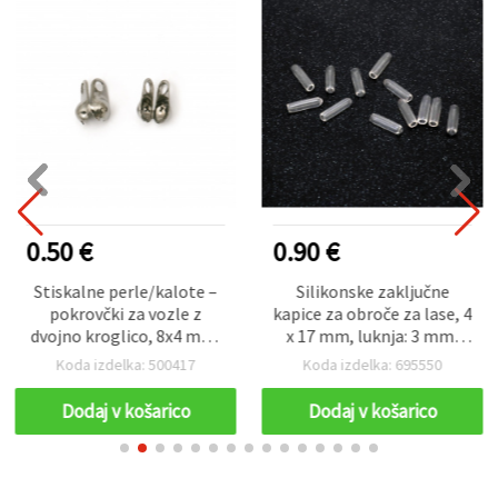
0.50 €
0.90 €
Stiskalne perle/kalote –
Silikonske zaključne
pokrovčki za vozle z
kapice za obroče za lase, 4
dvojno kroglico, 8x4 mm,
x 17 mm, luknja: 3 mm,
luknja 1 mm, grafitna
prozorne – 20 kosov
Koda izdelka: 500417
Koda izdelka: 695550
barva, NF - 50 kosov
Dodaj v košarico
Dodaj v košarico