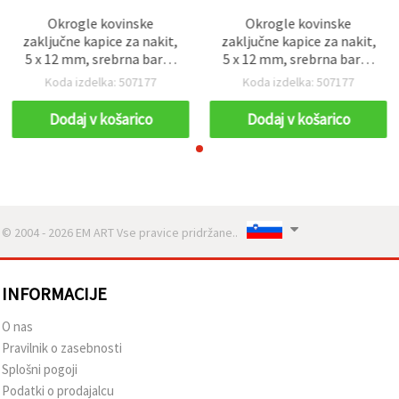
Okrogle kovinske
Okrogle kovinske
zaključne kapice za nakit,
zaključne kapice za nakit,
5 x 12 mm, srebrna barva
5 x 12 mm, srebrna barva
– 50 kosov
– 50 kosov
Koda izdelka: 507177
Koda izdelka: 507177
Dodaj v košarico
Dodaj v košarico
© 2004 - 2026 EM ART Vse pravice pridržane..
INFORMACIJE
O nas
Pravilnik o zasebnosti
Splošni pogoji
Podatki o prodajalcu