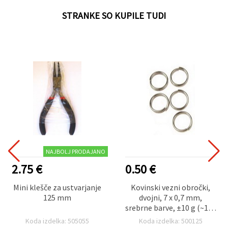
STRANKE SO KUPILE TUDI
NAJBOLJ PRODAJANO
2.75 €
0.50 €
Mini klešče za ustvarjanje
Kovinski vezni obročki,
125 mm
dvojni, 7 x 0,7 mm,
srebrne barve, ±10 g (~100
kosov)
Koda izdelka: 505055
Koda izdelka: 500125