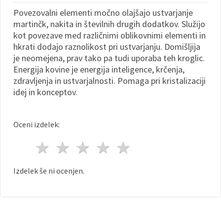
Povezovalni elementi močno olajšajo ustvarjanje
martinčk, nakita in številnih drugih dodatkov. Služijo
kot povezave med različnimi oblikovnimi elementi in
hkrati dodajo raznolikost pri ustvarjanju. Domišljija
je neomejena, prav tako pa tudi uporaba teh kroglic.
Energija kovine je energija inteligence, krčenja,
zdravljenja in ustvarjalnosti. Pomaga pri kristalizaciji
idej in konceptov.
Oceni izdelek:
1 zvezda
2 zvezde
3 zvezde
4 zvezde
5 zvezde
Izdelek še ni ocenjen.