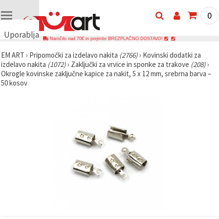
0
Uporabljamo
Naročilo nad 70€ in prejmite BREZPLAČNO DOSTAVO!
piškotke
EM ART
›
Pripomočki za izdelavo nakita
(2766)
›
Kovinski dodatki za
🍪
izdelavo nakita
(1072)
›
Zaključki za vrvice in sponke za trakove
(208)
›
Uporabljamo
Okrogle kovinske zaključne kapice za nakit, 5 x 12 mm, srebrna barva –
piškotke in
50 kosov
podobne
tehnologije,
da
zagotovimo
pravilno
delovanje
spletnega
mesta,
izboljšamo
vašo
uporabniško
izkušnjo ter
z vašim
soglasjem
analiziramo
promet in
prikazujemo
ustreznejše