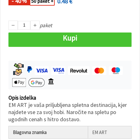
- 40
0.48 €
%
50 paket +
Sprejmi
vse
paket
Nastavitve
Kupi
Opis izdelka
EM ART je vaša priljubljena spletna destinacija, kjer
najdete vse za svoj hobi. Naročite na spletu po
ugodnih cenah s hitro dostavo.
Blagovna znamka
EM ART