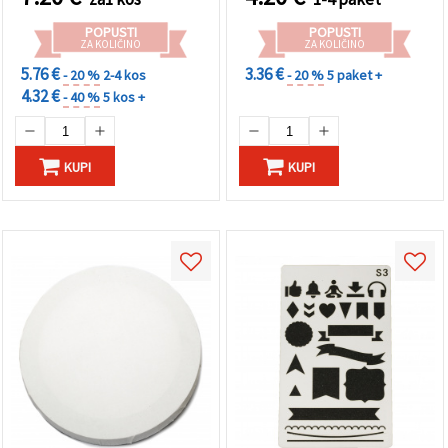
POPUSTI
POPUSTI
ZA KOLIČINO
ZA KOLIČINO
5.76 €
3.36 €
- 20 %
2-4 kos
- 20 %
5 paket +
4.32 €
- 40 %
5 kos +
KUPI
KUPI