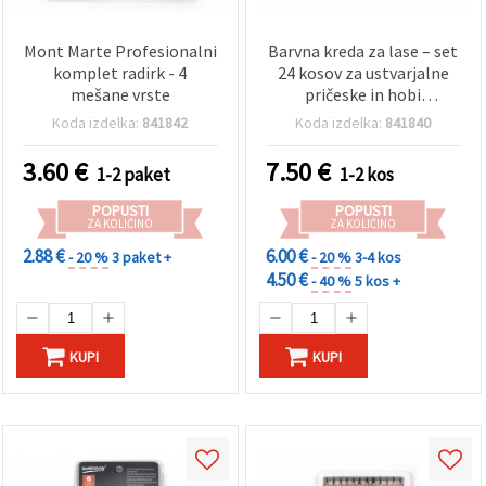
Mont Marte Profesionalni
Barvna kreda za lase – set
komplet radirk - 4
24 kosov za ustvarjalne
mešane vrste
pričeske in hobi
ustvarjanje
Koda izdelka:
841842
Koda izdelka:
841840
3.60
€
7.50
€
1-2 paket
1-2 kos
POPUSTI
POPUSTI
ZA KOLIČINO
ZA KOLIČINO
2.88 €
6.00 €
- 20 %
3 paket +
- 20 %
3-4 kos
4.50 €
- 40 %
5 kos +
KUPI
KUPI