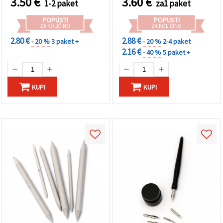
3.50
€
3.60
€
1-2 paket
za1 paket
POPUSTI
POPUSTI
ZA KOLIČINO
ZA KOLIČINO
2.80 €
2.88 €
- 20 %
3 paket +
- 20 %
2-4 paket
2.16 €
- 40 %
5 paket +
KUPI
KUPI