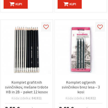
KUPI
KUPI
Komplet grafitnih
Komplet ogljenih
svinčnikov, mešane trdote
svinčnikov brez lesa – 3
HB in 2B – paket 12 kosov
kosi
Koda izdelka:
841821
Koda izdelka:
841822