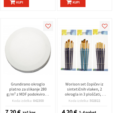
KUPI
KUPI
Grundirano okroglo
Worison set čopičev iz
platno za slikanje 280
sintetičnih vlaken, 2
g/m² z MDF podokvirom,
okrogla in 3 ploščati, 5
premer 40 cm – 1 kos
kosov – za umetnost in
Koda izdelka:
842300
Koda izdelka:
502822
obrt
7.20
€
4.20
€
za1 kos
1-4 paket