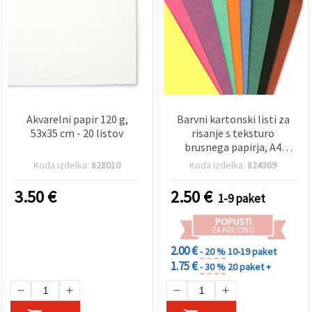
Akvarelni papir 120 g,
Barvni kartonski listi za
53x35 cm - 20 listov
risanje s teksturo
brusnega papirja, A4
29x21 cm, 10 mešanih
Koda izdelka:
828010
Koda izdelka:
824369
barv, paket 10 kosov
3.50
€
2.50
€
1-9 paket
POPUSTI
ZA KOLIČINO
2.00 €
- 20 %
10-19 paket
1.75 €
- 30 %
20 paket +