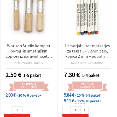
Worison Studio komplet
Ustvarjalni set markerjev
okroglih umetniških
za tekstil – 6 živih barv,
čopičev iz naravnih ščetin,
konica 2 mm – popoln za
13,5 mm, 16 mm, 18 mm –
oblikovanje na tkaninah,
Koda izdelka:
842329
Koda izdelka:
841857
3 kosi
oblačilih in modnih
dodatkih
2.50
€
7.30
€
1-5 paket
1-4 paket
POPUSTI
POPUSTI
ZA KOLIČINO
ZA KOLIČINO
2.00 €
5.84 €
- 20 %
6 paket +
- 20 %
5-9 paket
5.11 €
- 30 %
10 paket +