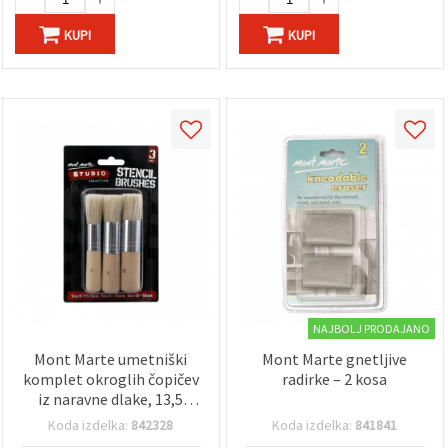
KUPI
KUPI
NAJBOLJ PRODAJANO
Mont Marte umetniški
Mont Marte gnetljive
komplet okroglih čopičev
radirke – 2 kosa
iz naravne dlake, 13,5
mm, 16 mm, 18 mm – 3
Koda izdelka:
842328
Koda izdelka:
841841
kosi