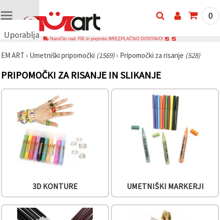
0
Uporabljamo
Naročilo nad 70€ in prejmite BREZPLAČNO DOSTAVO!
piškotke
EM ART
›
Umetniški pripomočki
(1569)
›
Pripomočki za risanje
(528)
🍪
Uporabljamo
PRIPOMOČKI ZA RISANJE IN SLIKANJE
piškotke in
podobne
tehnologije,
da
zagotovimo
pravilno
delovanje
spletnega
mesta,
izboljšamo
vašo
uporabniško
izkušnjo ter
z vašim
soglasjem
3D KONTURE
UMETNIŠKI MARKERJI
analiziramo
promet in
prikazujemo
ustreznejše