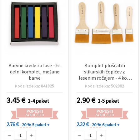
Barvne krede za lase – 6-
Komplet ploščatih
delni komplet, mešane
slikarskih čopičev z
barve
lesenim ročajem - 4 kosi
(25 mm, 35 mm, 46 mm,
Koda izdelka:
841825
Koda izdelka:
502802
63 mm)
3.45
€
2.90
€
1-4 paket
1-5 paket
POPUSTI
POPUSTI
ZA KOLIČINO
ZA KOLIČINO
2.76 €
2.32 €
- 20 %
5 paket +
- 20 %
6 paket +