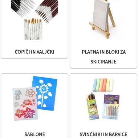
vsebine in
oglase, tudi
s pomočjo
naših
partnerjev
za analitiko
in trženje.
S klikom na
»Sprejmi
vse!« se
ČOPIČI IN VALJČKI
PLATNA IN BLOKI ZA
lahko
strinjate z
SKICIRANJE
uporabo
vseh
piškotkov.
Ali pa v
Nastavitvah
označite
svoje
preference z
izbiro
določene
vrste
piškotkov
in klikom
na gumb
»Shrani«.
ŠABLONE
SVINČNIKI IN BARVICE