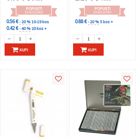
POPUSTI
POPUSTI
ZA KOLIČINO
ZA KOLIČINO
0.56 €
0.88 €
- 20 %
10-19 kos
- 20 %
5 kos +
0.42 €
- 40 %
20 kos +
KUPI
KUPI