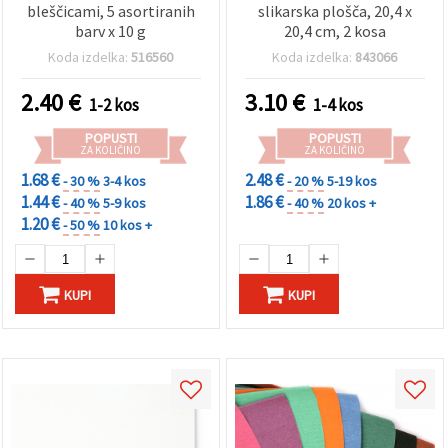
bleščicami, 5 asortiranih
slikarska plošča, 20,4 x
barv x 10 g
20,4 cm, 2 kosa
Koda izdelka:
516560
Koda izdelka:
843066
2.40
€
3.10
€
1-2 kos
1-4 kos
POPUSTI
POPUSTI
ZA KOLIČINO
ZA KOLIČINO
1.68 €
2.48 €
- 30 %
3-4 kos
- 20 %
5-19 kos
1.44 €
1.86 €
- 40 %
5-9 kos
- 40 %
20 kos +
1.20 €
- 50 %
10 kos +
KUPI
KUPI