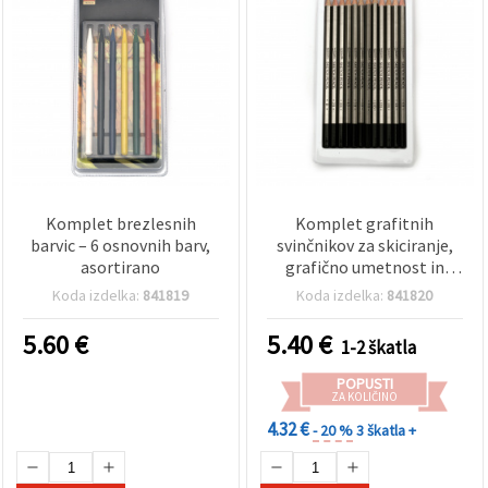
Komplet brezlesnih
Komplet grafitnih
barvic – 6 osnovnih barv,
svinčnikov za skiciranje,
asortirano
grafično umetnost in
oblikovanje - mešane
Koda izdelka:
841819
Koda izdelka:
841820
trdote, 12 kos.
5.60
€
5.40
€
1-2 škatla
POPUSTI
ZA KOLIČINO
4.32 €
- 20 %
3 škatla +