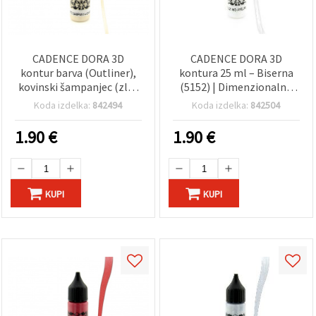
CADENCE DORA 3D
CADENCE DORA 3D
kontur barva (Outliner),
kontura 25 ml – Biserna
kovinski šampanjec (zlat
(5152) | Dimenzionalna
odtenek), 25 ml – reliefna
hobi barva z bisernim
Koda izdelka:
842494
Koda izdelka:
842504
barva za ročna dela in DIY
učinkom za reliefne
dekoracijo, koda 5172
detajle, DIY ročna dela in
1.90
€
1.90
€
dekoracije
KUPI
KUPI