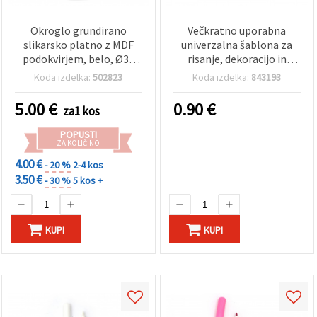
Okroglo grundirano
Večkratno uporabna
slikarsko platno z MDF
univerzalna šablona za
podokvirjem, belo, Ø30
risanje, dekoracijo in
cm, 1 kos – za
dekupaž, 180 x 100 mm,
Koda izdelka:
502823
Koda izdelka:
843193
akrilno/oljno slikanje,
model P1/S3
dekoracijo in DIY projekte
5.00
€
0.90
€
za1 kos
POPUSTI
ZA KOLIČINO
4.00 €
- 20 %
2-4 kos
3.50 €
- 30 %
5 kos +
KUPI
KUPI