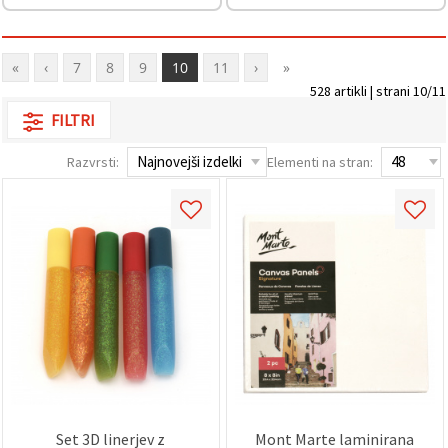
Sprejmi
vse
«
‹
7
8
9
10
11
›
»
528 artikli | strani 10/11
Nastavitve
FILTRI
Razvrsti:
Elementi na stran:
Set 3D linerjev z
Mont Marte laminirana