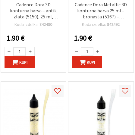
Cadence Dora 3D
Cadence Dora Metallic 3D
konturna barva – antik
konturna barva 25 ml –
zlata (5150), 25 ml,
bronasta (5167) –
kovinski dimenzijski
dimenzijski liner za hobi
Koda izdelka:
842490
Koda izdelka:
842492
outliner za hobi
ustvarjanje, DIY obrobe in
ustvarjanje in mešane
detajle
1.90
€
1.90
€
tehnike, z zlatim učinkom
KUPI
KUPI