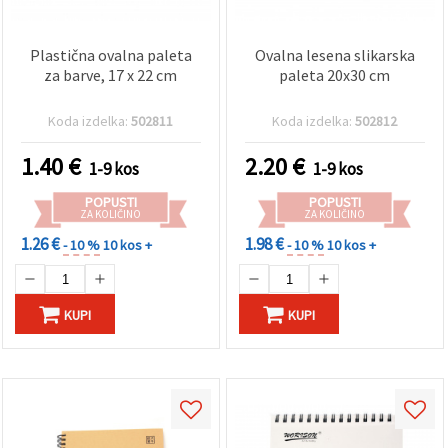
Plastična ovalna paleta
Ovalna lesena slikarska
za barve, 17 x 22 cm
paleta 20x30 cm
Koda izdelka:
502811
Koda izdelka:
502812
1.40
€
2.20
€
1-9 kos
1-9 kos
POPUSTI
POPUSTI
ZA KOLIČINO
ZA KOLIČINO
1.26 €
1.98 €
- 10 %
10 kos +
- 10 %
10 kos +
KUPI
KUPI