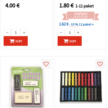
4.00
€
1.80
€
1-11 paket
POPUSTI
ZA KOLIČINO
1.62 €
- 10 %
12 paket +
KUPI
KUPI