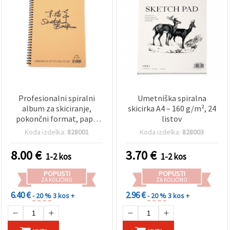
Profesionalni spiralni
Umetniška spiralna
album za skiciranje,
skicirka A4 – 160 g/m², 24
pokončni format, papir
listov
160 g/m², 38 x 26,5 cm, 32
Koda izdelka:
828001
Koda izdelka:
828003
listov
8.00
€
3.70
€
1-2 kos
1-2 kos
POPUSTI
POPUSTI
ZA KOLIČINO
ZA KOLIČINO
6.40 €
2.96 €
- 20 %
3 kos +
- 20 %
3 kos +