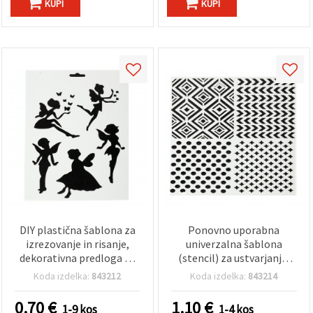
KUPI
KUPI
DIY plastična šablona za
Ponovno uporabna
izrezovanje in risanje,
univerzalna šablona
dekorativna predloga za
(stencil) za ustvarjanje,
slikanje, 21x31 mm, motiv
225 x 200 mm – 4 mešani
Koda izdelka:
843212
Koda izdelka:
843214
11
motivi
0.70
€
1.10
€
1-9 kos
1-4 kos