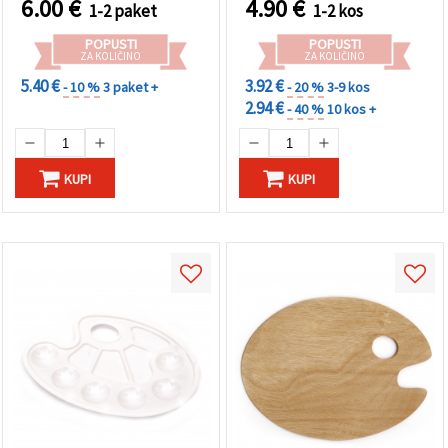
6.00
€
4.90
€
1-2 paket
1-2 kos
POPUSTI
POPUSTI
ZA KOLIČINO
ZA KOLIČINO
5.40 €
3.92 €
- 10 %
3 paket +
- 20 %
3-9 kos
2.94 €
- 40 %
10 kos +
KUPI
KUPI