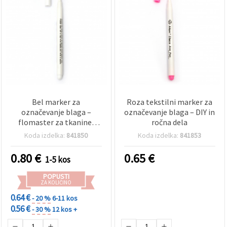
Bel marker za
Roza tekstilni marker za
označevanje blaga –
označevanje blaga – DIY in
flomaster za tkanine,
ročna dela
šivanje in hobi ustvarjanje
Koda izdelka:
841850
Koda izdelka:
841853
0.80
€
0.65
€
1-5 kos
POPUSTI
ZA KOLIČINO
0.64 €
- 20 %
6-11 kos
0.56 €
- 30 %
12 kos +