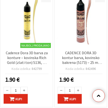
NAJBOLJ PRODAJANO
Cadence Dora 3D barva za
CADENCE DORA 3D
konture – kovinska Rich
kontur barva, kovinsko
Gold (zlati ton) 5136, 25
bakrena (5173) – 25 ml
ml – outliner za tekstil in
dimenzionalni liner za
Koda izdelka:
842799
Koda izdelka:
842496
hobi ustvarjanje
hobi in DIY ustvarjanje
1.90
€
1.90
€
KUPI
KUPI