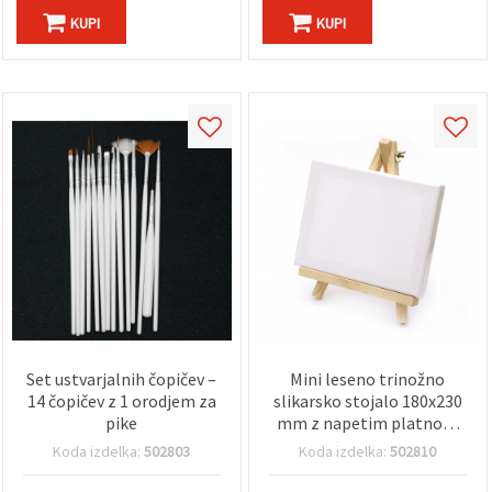
KUPI
KUPI
Set ustvarjalnih čopičev –
Mini leseno trinožno
14 čopičev z 1 orodjem za
slikarsko stojalo 180x230
pike
mm z napetim platnom
150x200 mm
Koda izdelka:
502803
Koda izdelka:
502810