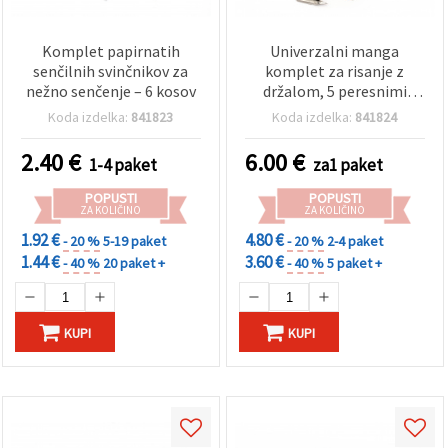
Komplet papirnatih
Univerzalni manga
senčilnih svinčnikov za
komplet za risanje z
nežno senčenje – 6 kosov
držalom, 5 peresnimi
konicami in črnim črnilom
Koda izdelka:
841823
Koda izdelka:
841824
2.40
€
6.00
€
1-4 paket
za1 paket
POPUSTI
POPUSTI
ZA KOLIČINO
ZA KOLIČINO
1.92 €
4.80 €
- 20 %
5-19 paket
- 20 %
2-4 paket
1.44 €
3.60 €
- 40 %
20 paket +
- 40 %
5 paket +
KUPI
KUPI