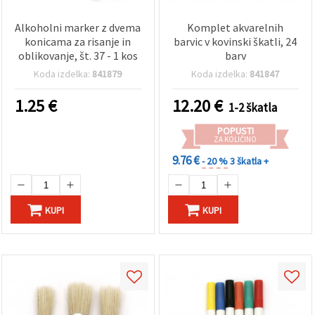
Alkoholni marker z dvema
Komplet akvarelnih
konicama za risanje in
barvic v kovinski škatli, 24
oblikovanje, št. 37 - 1 kos
barv
Koda izdelka:
841879
Koda izdelka:
841847
1.25
€
12.20
€
1-2 škatla
POPUSTI
ZA KOLIČINO
9.76 €
- 20 %
3 škatla +
KUPI
KUPI