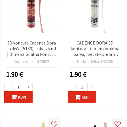
3D kontura Cadence Dora
CADENCE DORA 3D
– rdeča (5133), tuba 25 ml
kontura – dimenzionalna
| Dimenzionalna kontura
barva, metalik srebrni
za hobi ustvarjanje, DIY
odtenek (5132), tuba 25
Koda izdelka:
842507
Koda izdelka:
842509
detajle, scrapbooking in
ml | Reliefna kontura za
izdelavo voščilnic
hobi ustvarjanje,
1.90
€
1.90
€
scrapbooking in DIY
projekte
KUPI
KUPI